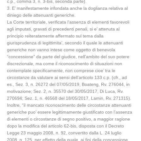
c.p., comma 3, n. 3-bis, seconda parte).
3. E’ manifestamente infondata anche la doglianza relativa al
diniego delle attenuanti generiche.
La Corte territoriale, verificata l’assenza di elementi favorevoli
agli imputati, gravati di precedenti penali, si e’ attenuta al
principio reiteratamente affermato sul tema dalla
giurisprudenza di legittimita’, secondo il quale le attenuanti
generiche non vanno intese come oggetto di benevola
“concessione” da parte del giudice, nell’ambito del suo potere
discrezionale, ma come il riconoscimento di situazioni non
contemplate specificamente, non comprese cioe’ tra le
circostanze da valutare ai sensi dell’articolo 133 c.p. (cfr., ad
es., Sez. 3, n. 26272 del 07/05/2019, Boateng, Rv. 276044, in
motivazione; Sez. 2, n. 35570 del 30/05/2017, Di Luca, Rv.
270694; Sez. 1, n. 46568 del 18/05/2017, Lamin, Rv. 271315).
Inoltre, “il mancato riconoscimento delle circostanze attenuanti
generiche puo’ essere legittimamente giustificato con l’assenza
di elementi o circostanze di segno positivo, a maggior ragione
dopo la modifica del articolo 62-bis, disposta con il Decreto
Legge 23 maggio 2008, n. 92, convertito dalla L. 24 luglio
2008, n. 125, per effetto della quale, ai fini della concessione