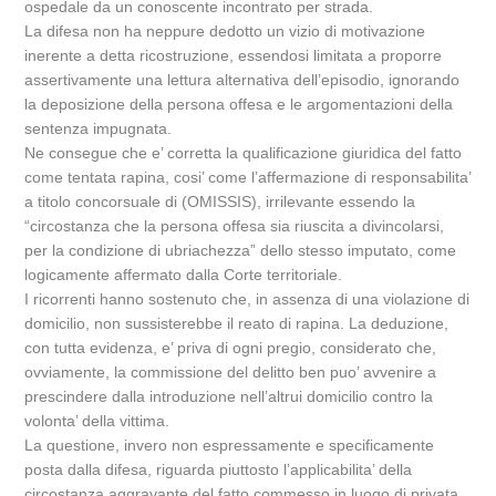
ospedale da un conoscente incontrato per strada.
La difesa non ha neppure dedotto un vizio di motivazione
inerente a detta ricostruzione, essendosi limitata a proporre
assertivamente una lettura alternativa dell’episodio, ignorando
la deposizione della persona offesa e le argomentazioni della
sentenza impugnata.
Ne consegue che e’ corretta la qualificazione giuridica del fatto
come tentata rapina, cosi’ come l’affermazione di responsabilita’
a titolo concorsuale di (OMISSIS), irrilevante essendo la
“circostanza che la persona offesa sia riuscita a divincolarsi,
per la condizione di ubriachezza” dello stesso imputato, come
logicamente affermato dalla Corte territoriale.
I ricorrenti hanno sostenuto che, in assenza di una violazione di
domicilio, non sussisterebbe il reato di rapina. La deduzione,
con tutta evidenza, e’ priva di ogni pregio, considerato che,
ovviamente, la commissione del delitto ben puo’ avvenire a
prescindere dalla introduzione nell’altrui domicilio contro la
volonta’ della vittima.
La questione, invero non espressamente e specificamente
posta dalla difesa, riguarda piuttosto l’applicabilita’ della
circostanza aggravante del fatto commesso in luogo di privata