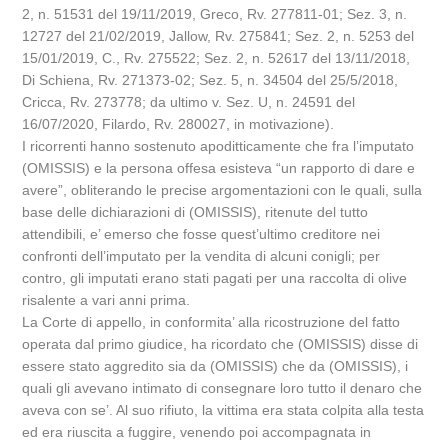
2, n. 51531 del 19/11/2019, Greco, Rv. 277811-01; Sez. 3, n.
12727 del 21/02/2019, Jallow, Rv. 275841; Sez. 2, n. 5253 del
15/01/2019, C., Rv. 275522; Sez. 2, n. 52617 del 13/11/2018,
Di Schiena, Rv. 271373-02; Sez. 5, n. 34504 del 25/5/2018,
Cricca, Rv. 273778; da ultimo v. Sez. U, n. 24591 del
16/07/2020, Filardo, Rv. 280027, in motivazione).
I ricorrenti hanno sostenuto apoditticamente che fra l’imputato
(OMISSIS) e la persona offesa esisteva “un rapporto di dare e
avere”, obliterando le precise argomentazioni con le quali, sulla
base delle dichiarazioni di (OMISSIS), ritenute del tutto
attendibili, e’ emerso che fosse quest’ultimo creditore nei
confronti dell’imputato per la vendita di alcuni conigli; per
contro, gli imputati erano stati pagati per una raccolta di olive
risalente a vari anni prima.
La Corte di appello, in conformita’ alla ricostruzione del fatto
operata dal primo giudice, ha ricordato che (OMISSIS) disse di
essere stato aggredito sia da (OMISSIS) che da (OMISSIS), i
quali gli avevano intimato di consegnare loro tutto il denaro che
aveva con se’. Al suo rifiuto, la vittima era stata colpita alla testa
ed era riuscita a fuggire, venendo poi accompagnata in