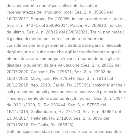
della diminuente non e’ piu’ sufficiente lo stato di
incensuratezza dell’imputato” (cosi’ Sez. 2, n. 39566 del
16/02/2017, Starace, Rv. 270986; in senso conforme v., ad es.,
Sez. 3, n. 44071 del 25/09/2014, Papini, Rv. 260610, nonche’,
da ultimo, Sez. 4, n. 20812 del 05/05/2021, Traini, non mass.).
Il giudice di merito, poi, non e’ tenuto a prendere in
considerazione tutti gli elementi dedotti dalle parti o rilevabili
dagli atti, ma e’ sufficiente che egli faccia riferimento a quelli
ritenuti decisivi o comunque rilevanti, rimanendo tutti gli altri
disattesi o superati da tale valutazione (Sez. 2, n. 28752 del
20/07/2020, Cressotti, Rv. 279671; Sez. 2, n. 23903 del
15/07/2020, Marigliano, Rv. 279549; Sez. 3, n. 1913 del
20/12/2018, dep. 2019, Carillo, Rv. 275509), cosicche’ anche i
soli precedenti penali possono essere valorizzati per escludere
il riconoscimento delle attenuanti (cfr., ad es., Sez. 3, n. 34947
del 03/11/2020, S., Rv. 280444; Sez. 6, n. 57565 del
15/11/2018, Giallombardo, Rv. 274783; Sez. 5, n. 43952 del
13/04/2017, Pettinelli, Rv. 271269; Sez. 2, n. 3896 del
20/01/2016, De Cotiis, Rv. 265826).
Detti principi sono stati ribaditi in una recente pronunzia delle