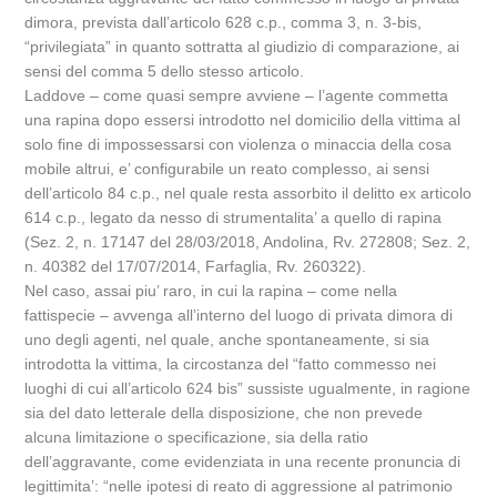
dimora, prevista dall’articolo 628 c.p., comma 3, n. 3-bis,
“privilegiata” in quanto sottratta al giudizio di comparazione, ai
sensi del comma 5 dello stesso articolo.
Laddove – come quasi sempre avviene – l’agente commetta
una rapina dopo essersi introdotto nel domicilio della vittima al
solo fine di impossessarsi con violenza o minaccia della cosa
mobile altrui, e’ configurabile un reato complesso, ai sensi
dell’articolo 84 c.p., nel quale resta assorbito il delitto ex articolo
614 c.p., legato da nesso di strumentalita’ a quello di rapina
(Sez. 2, n. 17147 del 28/03/2018, Andolina, Rv. 272808; Sez. 2,
n. 40382 del 17/07/2014, Farfaglia, Rv. 260322).
Nel caso, assai piu’ raro, in cui la rapina – come nella
fattispecie – avvenga all’interno del luogo di privata dimora di
uno degli agenti, nel quale, anche spontaneamente, si sia
introdotta la vittima, la circostanza del “fatto commesso nei
luoghi di cui all’articolo 624 bis” sussiste ugualmente, in ragione
sia del dato letterale della disposizione, che non prevede
alcuna limitazione o specificazione, sia della ratio
dell’aggravante, come evidenziata in una recente pronuncia di
legittimita’: “nelle ipotesi di reato di aggressione al patrimonio