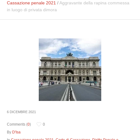
Cassazione penale 2021
/
Aggravante della rapina commessa
in luogo di privata dimora
6 DICEMBRE 2021
Comments (
0
)
0
By
D'Isa