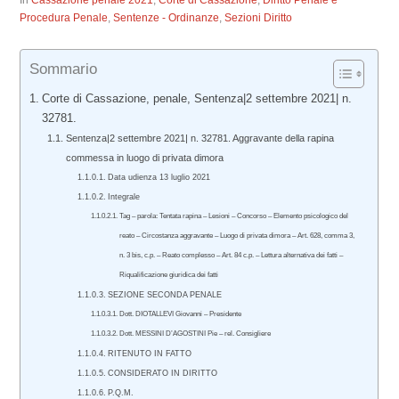
In
Cassazione penale 2021
,
Corte di Cassazione
,
Diritto Penale e
Procedura Penale
,
Sentenze - Ordinanze
,
Sezioni Diritto
Sommario
Corte di Cassazione, penale, Sentenza|2 settembre 2021| n.
32781.
Sentenza|2 settembre 2021| n. 32781. Aggravante della rapina
commessa in luogo di privata dimora
Data udienza 13 luglio 2021
Integrale
Tag – parola: Tentata rapina – Lesioni – Concorso – Elemento psicologico del
reato – Circostanza aggravante – Luogo di privata dimora – Art. 628, comma 3,
n. 3 bis, c.p. – Reato complesso – Art. 84 c.p. – Lettura alternativa dei fatti –
Riqualificazione giuridica dei fatti
SEZIONE SECONDA PENALE
Dott. DIOTALLEVI Giovanni – Presidente
Dott. MESSINI D’AGOSTINI Pie – rel. Consigliere
RITENUTO IN FATTO
CONSIDERATO IN DIRITTO
P.Q.M.