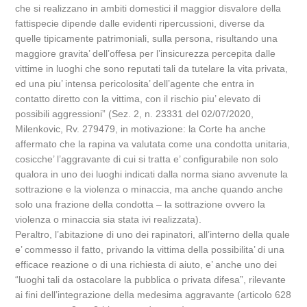
che si realizzano in ambiti domestici il maggior disvalore della
fattispecie dipende dalle evidenti ripercussioni, diverse da
quelle tipicamente patrimoniali, sulla persona, risultando una
maggiore gravita’ dell’offesa per l’insicurezza percepita dalle
vittime in luoghi che sono reputati tali da tutelare la vita privata,
ed una piu’ intensa pericolosita’ dell’agente che entra in
contatto diretto con la vittima, con il rischio piu’ elevato di
possibili aggressioni” (Sez. 2, n. 23331 del 02/07/2020,
Milenkovic, Rv. 279479, in motivazione: la Corte ha anche
affermato che la rapina va valutata come una condotta unitaria,
cosicche’ l’aggravante di cui si tratta e’ configurabile non solo
qualora in uno dei luoghi indicati dalla norma siano avvenute la
sottrazione e la violenza o minaccia, ma anche quando anche
solo una frazione della condotta – la sottrazione ovvero la
violenza o minaccia sia stata ivi realizzata).
Peraltro, l’abitazione di uno dei rapinatori, all’interno della quale
e’ commesso il fatto, privando la vittima della possibilita’ di una
efficace reazione o di una richiesta di aiuto, e’ anche uno dei
“luoghi tali da ostacolare la pubblica o privata difesa”, rilevante
ai fini dell’integrazione della medesima aggravante (articolo 628