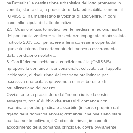
nell’attualita’ la destinazione urbanistica del lotto promesso in
vendita, stante che, a prescindere dalla edificabilita’ o meno, il
(OMISSIS) ha manifestato la volonta’ di addivenire, in ogni
caso, alla stipula dell’atto definitivo.
2.3. Quanto al quarto motivo, per le medesime ragioni, risulta
del pari inutile verificare se la sentenza impugnata abbia violato
l’articolo 2909 c.c., per avere affermato essere coperta dal
giudicato interno l’accertamento del mancato avveramento
della condizione risolutiva.
3. Con il “ricorso incidentale condizionato” la (OMISSIS)
ripropone la domanda riconvenzionale, coltivata con l’appello
incidentale, di risoluzione del contratto preliminare per
eccessiva onerosita’ sopravvenuta e, in subordine, di
attualizzazione del prezzo.
Ovviamente, a prescindere dal “nomen iuris” da costei
assegnato, non e’ dubbio che trattasi di domande non
esaminate perche’ giudicate assorbite (in senso proprio) dal
rigetto della domanda attorea; domande, che ove siano state
puntualmente coltivate, il Giudice del rinvio, in caso di
accoglimento della domanda principale, dovra’ ovviamente