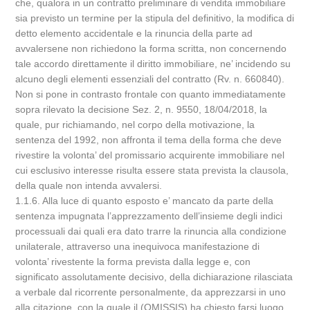
che, qualora in un contratto preliminare di vendita immobiliare
sia previsto un termine per la stipula del definitivo, la modifica di
detto elemento accidentale e la rinuncia della parte ad
avvalersene non richiedono la forma scritta, non concernendo
tale accordo direttamente il diritto immobiliare, ne’ incidendo su
alcuno degli elementi essenziali del contratto (Rv. n. 660840).
Non si pone in contrasto frontale con quanto immediatamente
sopra rilevato la decisione Sez. 2, n. 9550, 18/04/2018, la
quale, pur richiamando, nel corpo della motivazione, la
sentenza del 1992, non affronta il tema della forma che deve
rivestire la volonta’ del promissario acquirente immobiliare nel
cui esclusivo interesse risulta essere stata prevista la clausola,
della quale non intenda avvalersi.
1.1.6. Alla luce di quanto esposto e’ mancato da parte della
sentenza impugnata l’apprezzamento dell’insieme degli indici
processuali dai quali era dato trarre la rinuncia alla condizione
unilaterale, attraverso una inequivoca manifestazione di
volonta’ rivestente la forma prevista dalla legge e, con
significato assolutamente decisivo, della dichiarazione rilasciata
a verbale dal ricorrente personalmente, da apprezzarsi in uno
alla citazione, con la quale il (OMISSIS) ha chiesto farsi luogo