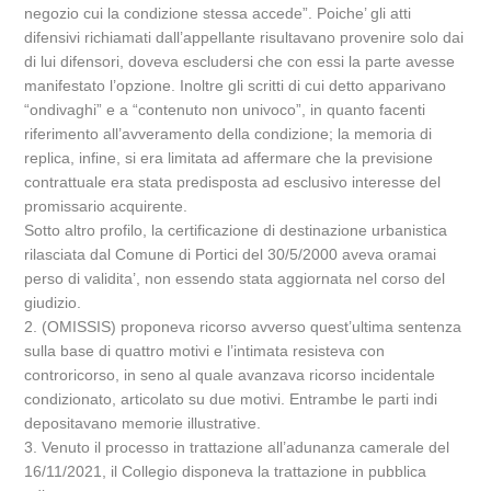
negozio cui la condizione stessa accede”. Poiche’ gli atti
difensivi richiamati dall’appellante risultavano provenire solo dai
di lui difensori, doveva escludersi che con essi la parte avesse
manifestato l’opzione. Inoltre gli scritti di cui detto apparivano
“ondivaghi” e a “contenuto non univoco”, in quanto facenti
riferimento all’avveramento della condizione; la memoria di
replica, infine, si era limitata ad affermare che la previsione
contrattuale era stata predisposta ad esclusivo interesse del
promissario acquirente.
Sotto altro profilo, la certificazione di destinazione urbanistica
rilasciata dal Comune di Portici del 30/5/2000 aveva oramai
perso di validita’, non essendo stata aggiornata nel corso del
giudizio.
2. (OMISSIS) proponeva ricorso avverso quest’ultima sentenza
sulla base di quattro motivi e l’intimata resisteva con
controricorso, in seno al quale avanzava ricorso incidentale
condizionato, articolato su due motivi. Entrambe le parti indi
depositavano memorie illustrative.
3. Venuto il processo in trattazione all’adunanza camerale del
16/11/2021, il Collegio disponeva la trattazione in pubblica