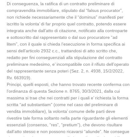
Di conseguenza, la ratifica di un contratto preliminare di
compravendita immobiliare, stipulato dal “falsus procurator”,
non richiede necessariamente che il “dominus” manifesti per
iscritto la volonta’ di far proprio quel contratto, potendo essere
integrata anche dall’atto di citazione, notificato alla controparte
e sottoscritto dal rappresentato o dal suo procuratore “ad
litem”, con il quale si chieda l’esecuzione in forma specifica ai
sensi dell’articolo 2932 c.c., trattandosi di atto scritto che,
redatto per fini conseguenziali alla stipulazione del contratto
preliminare medesimo, e’ incompatibile con il rifiuto dell’operato
del rappresentante senza poteri (Sez. 2, n. 4938, 15/2/2022,
Rv. 663919).
Principi, quelli esposti, che hanno trovato recente conferma con
l’ordinanza di questa Sezione n. 8765, 30/3/2021, dalla cui
massima si trae che nei contratti per i quali e’ richiesta la forma
scritta “ad substantiam” (come nel caso del preliminare di
vendita immobiliare), la volonta’ comune delle parti deve
rivestire tale forma soltanto nella parte riguardante gli elementi
essenziali (consenso, “res”, “pretium”), che devono risultare
dall’atto stesso e non possono ricavarsi “aliunde”. Ne consegue