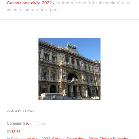
Cassazione civile 2022
/
La forma scritta “ad substantiam” e la
volontà comune delle parti
22 AGOSTO 2022
Comments (
0
)
0
By
D'Isa