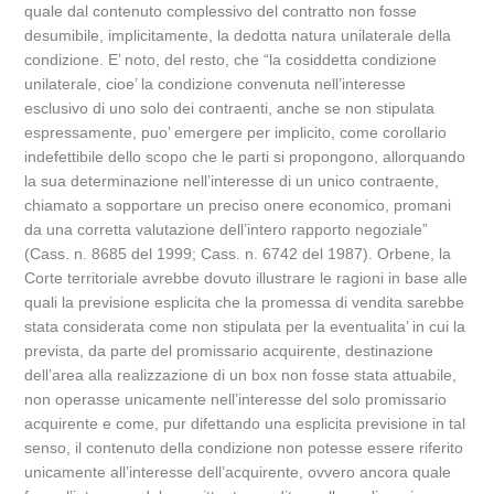
quale dal contenuto complessivo del contratto non fosse
desumibile, implicitamente, la dedotta natura unilaterale della
condizione. E’ noto, del resto, che “la cosiddetta condizione
unilaterale, cioe’ la condizione convenuta nell’interesse
esclusivo di uno solo dei contraenti, anche se non stipulata
espressamente, puo’ emergere per implicito, come corollario
indefettibile dello scopo che le parti si propongono, allorquando
la sua determinazione nell’interesse di un unico contraente,
chiamato a sopportare un preciso onere economico, promani
da una corretta valutazione dell’intero rapporto negoziale”
(Cass. n. 8685 del 1999; Cass. n. 6742 del 1987). Orbene, la
Corte territoriale avrebbe dovuto illustrare le ragioni in base alle
quali la previsione esplicita che la promessa di vendita sarebbe
stata considerata come non stipulata per la eventualita’ in cui la
prevista, da parte del promissario acquirente, destinazione
dell’area alla realizzazione di un box non fosse stata attuabile,
non operasse unicamente nell’interesse del solo promissario
acquirente e come, pur difettando una esplicita previsione in tal
senso, il contenuto della condizione non potesse essere riferito
unicamente all’interesse dell’acquirente, ovvero ancora quale