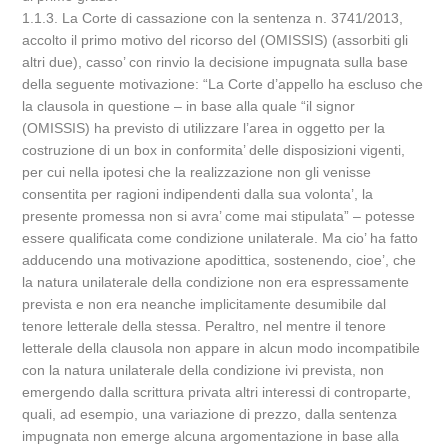
1.1.3. La Corte di cassazione con la sentenza n. 3741/2013,
accolto il primo motivo del ricorso del (OMISSIS) (assorbiti gli
altri due), casso’ con rinvio la decisione impugnata sulla base
della seguente motivazione: “La Corte d’appello ha escluso che
la clausola in questione – in base alla quale “il signor
(OMISSIS) ha previsto di utilizzare l’area in oggetto per la
costruzione di un box in conformita’ delle disposizioni vigenti,
per cui nella ipotesi che la realizzazione non gli venisse
consentita per ragioni indipendenti dalla sua volonta’, la
presente promessa non si avra’ come mai stipulata” – potesse
essere qualificata come condizione unilaterale. Ma cio’ ha fatto
adducendo una motivazione apodittica, sostenendo, cioe’, che
la natura unilaterale della condizione non era espressamente
prevista e non era neanche implicitamente desumibile dal
tenore letterale della stessa. Peraltro, nel mentre il tenore
letterale della clausola non appare in alcun modo incompatibile
con la natura unilaterale della condizione ivi prevista, non
emergendo dalla scrittura privata altri interessi di controparte,
quali, ad esempio, una variazione di prezzo, dalla sentenza
impugnata non emerge alcuna argomentazione in base alla