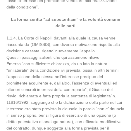
fosse l’interesse del promittente venditore alla realizzazione
della condizione”.
La forma scritta “ad substantiam” e la volontà comune
delle parti
1.1.4. La Corte di Napoli, davanti alla quale la causa venne
riassunta da (OMISSIS), con diversa motivazione rispetto alla
decisione cassata, rigetto’ nuovamente l’appello.
Questi i passaggi salienti che qui assumono rilievo.
Emerso “con sufficiente chiarezza, da un lato la natura
“unilaterale” della condizione ivi prevista, ossia in altri termini
l’apposizione della stessa nell’interesse precipuo del
promittente acquirente e, dall’altro, l’assenza di eventuali ed
ulteriori concreti interessi della controparte”, il Giudice del
rinvio, richiamata e fatta propria la sentenza di legittimita’ n.
11816/1992, soggiunge che la dichiarazione della parte nel cui
interesse era stata prevista la clausola in parola “non e’ rinuncia
in senso proprio, bensi’ figura di esercizio di una opzione (o
diritto potestativo di analoga natura), con efficacia modificativa
del contratto, dunque soggetta alla forma prevista per il