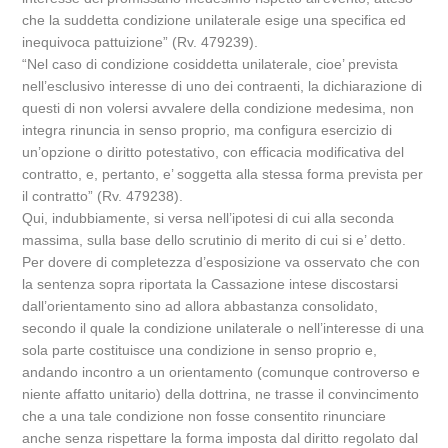
che la suddetta condizione unilaterale esige una specifica ed
inequivoca pattuizione” (Rv. 479239).
“Nel caso di condizione cosiddetta unilaterale, cioe’ prevista
nell’esclusivo interesse di uno dei contraenti, la dichiarazione di
questi di non volersi avvalere della condizione medesima, non
integra rinuncia in senso proprio, ma configura esercizio di
un’opzione o diritto potestativo, con efficacia modificativa del
contratto, e, pertanto, e’ soggetta alla stessa forma prevista per
il contratto” (Rv. 479238).
Qui, indubbiamente, si versa nell’ipotesi di cui alla seconda
massima, sulla base dello scrutinio di merito di cui si e’ detto.
Per dovere di completezza d’esposizione va osservato che con
la sentenza sopra riportata la Cassazione intese discostarsi
dall’orientamento sino ad allora abbastanza consolidato,
secondo il quale la condizione unilaterale o nell’interesse di una
sola parte costituisce una condizione in senso proprio e,
andando incontro a un orientamento (comunque controverso e
niente affatto unitario) della dottrina, ne trasse il convincimento
che a una tale condizione non fosse consentito rinunciare
anche senza rispettare la forma imposta dal diritto regolato dal