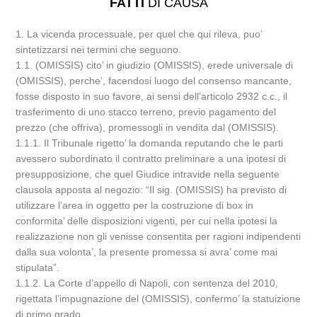
FATTI
DI CAUSA
1. La vicenda processuale, per quel che qui rileva, puo’
sintetizzarsi nei termini che seguono.
1.1. (OMISSIS) cito’ in giudizio (OMISSIS), erede universale di
(OMISSIS), perche’, facendosi luogo del consenso mancante,
fosse disposto in suo favore, ai sensi dell’articolo 2932 c.c., il
trasferimento di uno stacco terreno, previo pagamento del
prezzo (che offriva), promessogli in vendita dal (OMISSIS).
1.1.1. Il Tribunale rigetto’ la domanda reputando che le parti
avessero subordinato il contratto preliminare a una ipotesi di
presupposizione, che quel Giudice intravide nella seguente
clausola apposta al negozio: “Il sig. (OMISSIS) ha previsto di
utilizzare l’area in oggetto per la costruzione di box in
conformita’ delle disposizioni vigenti, per cui nella ipotesi la
realizzazione non gli venisse consentita per ragioni indipendenti
dalla sua volonta’, la presente promessa si avra’ come mai
stipulata”.
1.1.2. La Corte d’appello di Napoli, con sentenza del 2010,
rigettata l’impugnazione del (OMISSIS), confermo’ la statuizione
di primo grado.