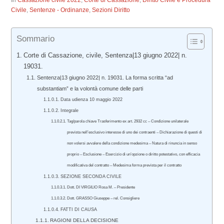
In
Cassazione civile 2022
,
Corte di Cassazione
,
Diritto Civile e Procedura
Civile
,
Sentenze - Ordinanze
,
Sezioni Diritto
Sommario
Corte di Cassazione, civile, Sentenza|13 giugno 2022| n.
19031.
Sentenza|13 giugno 2022| n. 19031. La forma scritta “ad
substantiam” e la volontà comune delle parti
Data udienza 10 maggio 2022
Integrale
Tag/parola chiave Trasferimento ex art. 2932 cc – Condizione unilaterale
prevista nell’esclusivo interesse di uno dei contraenti – Dichiarazione di questi di
non volersi avvalere della condizione medesima – Natura di rinuncia in senso
proprio – Esclusione – Esercizio di un’opzione o diritto potestativo, con efficacia
modificativa del contratto – Medesima forma prevista per il contratto
SEZIONE SECONDA CIVILE
Dott. DI VIRGILIO Rosa M. – Presidente
Dott. GRASSO Giuseppe – rel. Consigliere
FATTI DI CAUSA
RAGIONI DELLA DECISIONE