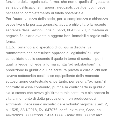
funzione della regola sulla forma, che non e’ quella d’ingessare,
senza giustificazione, i rapporti negoziali, costituendo, invece,
necessario completamento di tutela sostanziale.
Per l’autorevolezza della sede, per la completezza e chiarezza
espositiva e la portata generale, appare utile citare la recente
sentenza delle Sezioni unite n. 6459, 06/03/2020, in materia di
negozio fiduciario avente a oggetto beni immobili e regole sulla
forma.
1.1.5. Tornando allo specifico di cui qui si discute, va
rammentato che costituisce approdo di legittimita’ piu’ che
consolidato quello secondo il quale in tema di contratti per i
quali la legge richiede la forma scritta “ad substantiam”, la
produzione in giudizio di una scrittura privata a cura di chi non
l’aveva sottoscritta costituisce equipollente della mancata
sottoscrizione contestuale e, pertanto, perfeziona “ex nunc” il
contratto in essa contenuto, purche’ la controparte in giudizio
sia la stessa che aveva gia’ firmato tale scrittura e sia ancora in
vita al momento di detta produzione, non producendosi
altrimenti il necessario incontro delle volonta’ negoziali (Sez. 2,
n. 1525, 22/1/2018, Rv. 647076; conf., ex multis, Cass. nn.
9543/2002, 2826/2000, 1414/1999, 4905/1998, 3970/1997,