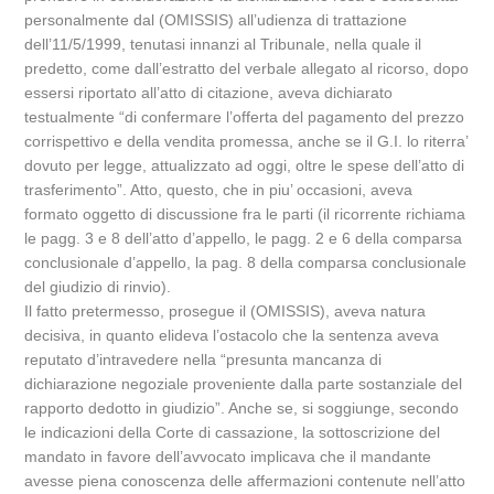
personalmente dal (OMISSIS) all’udienza di trattazione
dell’11/5/1999, tenutasi innanzi al Tribunale, nella quale il
predetto, come dall’estratto del verbale allegato al ricorso, dopo
essersi riportato all’atto di citazione, aveva dichiarato
testualmente “di confermare l’offerta del pagamento del prezzo
corrispettivo e della vendita promessa, anche se il G.I. lo riterra’
dovuto per legge, attualizzato ad oggi, oltre le spese dell’atto di
trasferimento”. Atto, questo, che in piu’ occasioni, aveva
formato oggetto di discussione fra le parti (il ricorrente richiama
le pagg. 3 e 8 dell’atto d’appello, le pagg. 2 e 6 della comparsa
conclusionale d’appello, la pag. 8 della comparsa conclusionale
del giudizio di rinvio).
Il fatto pretermesso, prosegue il (OMISSIS), aveva natura
decisiva, in quanto elideva l’ostacolo che la sentenza aveva
reputato d’intravedere nella “presunta mancanza di
dichiarazione negoziale proveniente dalla parte sostanziale del
rapporto dedotto in giudizio”. Anche se, si soggiunge, secondo
le indicazioni della Corte di cassazione, la sottoscrizione del
mandato in favore dell’avvocato implicava che il mandante
avesse piena conoscenza delle affermazioni contenute nell’atto