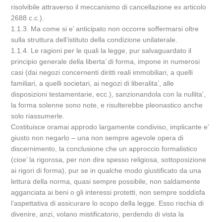
risolvibile attraverso il meccanismo di cancellazione ex articolo
2688 c.c.).
1.1.3. Ma come si e’ anticipato non occorre soffermarsi oltre
sulla struttura dell’istituto della condizione unilaterale.
1.1.4. Le ragioni per le quali la legge, pur salvaguardato il
principio generale della liberta’ di forma, impone in numerosi
casi (dai negozi concernenti diritti reali immobiliari, a quelli
familiari, a quelli societari, ai negozi di liberalita’, alle
disposizioni testamentarie, ecc.), sanzionandola con la nullita’,
la forma solenne sono note, e risulterebbe pleonastico anche
solo riassumerle.
Costituisce oramai approdo largamente condiviso, implicante e’
giusto non negarlo – una non sempre agevole opera di
discernimento, la conclusione che un approccio formalistico
(cioe’ la rigorosa, per non dire spesso religiosa, sottoposizione
ai rigori di forma), pur se in qualche modo giustificato da una
lettura della norma, quasi sempre possibile, non saldamente
agganciata ai beni o gli interessi protetti, non sempre soddisfa
l’aspettativa di assicurare lo scopo della legge. Esso rischia di
divenire, anzi, volano mistificatorio, perdendo di vista la