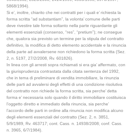
5868/1994).
Si e’, inoltre, chiarito che nei contratti per i quali e’ richiesta la
forma scritta “ad substantiam”, la volonta’ comune delle parti
deve rivestire tale forma soltanto nella parte riguardante gli
elementi essenziali (consenso, “res”, “pretium”); ne consegue
che, qualora sia previsto un termine per la stipula del contratto
definitivo, la modifica di detto elemento accidentale e la rinuncia
della parte ad avvalersene non richiedono la forma scritta (Sez.
2, n. 5197, 27/2/2008, Rv. 601826).
In linea con gli arresti sopra richiamati si era gia’ affermato, con
la giurisprudenza contrastata dalla citata sentenza del 1992,
che in tema di preliminare di vendita immobiliare, la rinunzia
delle parti ad avvalersi degli effetti di una condizione risolutiva
del contratto non richiede la forma scritta, sia perche’ detta
forma e’ necessaria solo quando il diritto immobiliare costituisca
l’oggetto diretto e immediato della rinuncia, sia perche’
l’accordo delle parti in ordine alla rinuncia non modifica alcuno
degli elementi essenziali del contratto (Sez. 2, n. 3851,
5/9/1989, Rv. 463717; cont. Cass. n. 14938/2008; conf. Cass.
n. 3965, 6/7/1984).