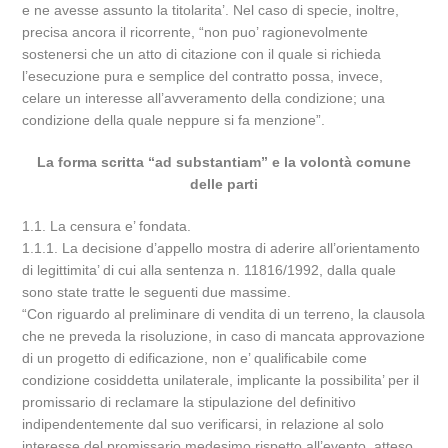
e ne avesse assunto la titolarita’. Nel caso di specie, inoltre,
precisa ancora il ricorrente, “non puo’ ragionevolmente
sostenersi che un atto di citazione con il quale si richieda
l’esecuzione pura e semplice del contratto possa, invece,
celare un interesse all’avveramento della condizione; una
condizione della quale neppure si fa menzione”.
La forma scritta “ad substantiam” e la volontà comune
delle parti
1.1. La censura e’ fondata.
1.1.1. La decisione d’appello mostra di aderire all’orientamento
di legittimita’ di cui alla sentenza n. 11816/1992, dalla quale
sono state tratte le seguenti due massime.
“Con riguardo al preliminare di vendita di un terreno, la clausola
che ne preveda la risoluzione, in caso di mancata approvazione
di un progetto di edificazione, non e’ qualificabile come
condizione cosiddetta unilaterale, implicante la possibilita’ per il
promissario di reclamare la stipulazione del definitivo
indipendentemente dal suo verificarsi, in relazione al solo
interesse del promissario medesimo rispetto all’evento, atteso