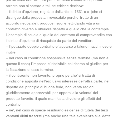
poche volte non sempre puntualmente lineare e il riportato
arresto non si sottrae a talune critiche decisive:
– il diritto d’opzione, regolato dall’articolo 1331 c.c. (che si
distingue dalla proposta irrevocabile perche’ frutto di un
accordo negoziale), produce i suoi effetti dando vita a un
contratto diverso e ulteriore rispetto a quello che la contempla.
L’esempio di scuola e’ quello del contratto di compravendita con
il diritto d’opzione di riacquisto da parte del venditore;
– l’ipotizzato doppio contratto e’ apparso a taluno macchinoso e
inutile;
– nel caso di condizione sospensiva senza termine (ma non e’
questo il caso) l’impasse e’ risolvibile col ricorso al giudice per
la fissazione di esso termine;
– il contraente non favorito, proprio perche’ si tratta di
condizione apposta nell’esclusivo interesse dell’altra parte, nel
rispetto del principio di buona fede, non vanta ragioni
giuridicamente apprezzabili per opporsi alla volonta’ del
predetto favorito, il quale manifesta di volere gli effetti del
contratto;
– ne’, nel caso di specie residuano esigenze di tutela dei terzi
vantanti diritti trascritti (ma anche una tale evenienza si e’ detta