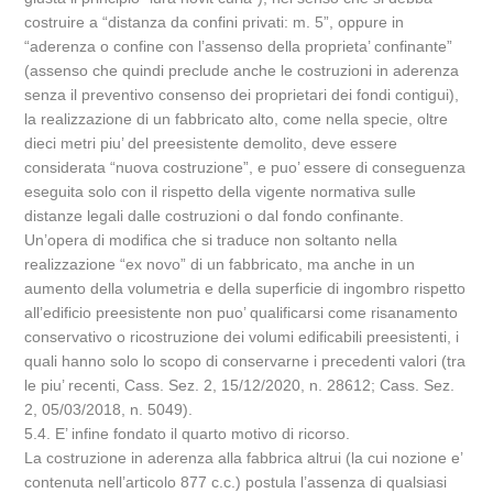
costruire a “distanza da confini privati: m. 5”, oppure in
“aderenza o confine con l’assenso della proprieta’ confinante”
(assenso che quindi preclude anche le costruzioni in aderenza
senza il preventivo consenso dei proprietari dei fondi contigui),
la realizzazione di un fabbricato alto, come nella specie, oltre
dieci metri piu’ del preesistente demolito, deve essere
considerata “nuova costruzione”, e puo’ essere di conseguenza
eseguita solo con il rispetto della vigente normativa sulle
distanze legali dalle costruzioni o dal fondo confinante.
Un’opera di modifica che si traduce non soltanto nella
realizzazione “ex novo” di un fabbricato, ma anche in un
aumento della volumetria e della superficie di ingombro rispetto
all’edificio preesistente non puo’ qualificarsi come risanamento
conservativo o ricostruzione dei volumi edificabili preesistenti, i
quali hanno solo lo scopo di conservarne i precedenti valori (tra
le piu’ recenti, Cass. Sez. 2, 15/12/2020, n. 28612; Cass. Sez.
2, 05/03/2018, n. 5049).
5.4. E’ infine fondato il quarto motivo di ricorso.
La costruzione in aderenza alla fabbrica altrui (la cui nozione e’
contenuta nell’articolo 877 c.c.) postula l’assenza di qualsiasi