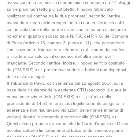
aveva costruito un edificio condominiale composto da 27 alloggi
su tre piani fuori tetto piu’ sottotetto. Il nuovo fabbricato
realizzato sul confine tra le due proprieta’, secondo l’attrice,
aveva dato luogo un’intercapedine tra i due edifici di circa 40
cm, in violazione delle norme civilistiche in materia di distanze
nonche’ di quanto disposto dalle N. T.A. del P.R.G. del Comune
di Pavia (articolo 15, comma 3, punto n. 11), che permettono
l’edificazione a distanza non inferiore a mt. cinque dal confine,
o in aderenza solo con il consenso dell’altra parte, qui
mancante. Secondo l’attrice, inoltre, il nuovo edificio costruito
da (OMISSIS) s.r.l. presentava vedute e balconi non rispettosi
delle distanze legali.
Il Tribunale di Pavia, con sentenza del 12 agosto 2014, sulla
base delle risultanze della espletata CTU (secondo la quale la
nuova costruzione della (OMISSIS) s.r.l., piu’ alta della
preesistente di 14,51 m, era stata legittimamente eseguita in
aderenza e non risultavano violazioni delle norme in tema di
vedute) rigetto’ le domande proposte dalla (OMISSIS) s.r.l.
Quest’ultima propose gravame, che la Corte d’appello di Milano
accolse soltanto limitatamente al balcone del secondo piano