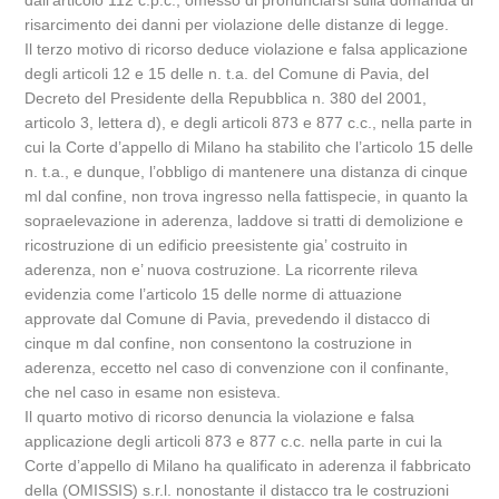
dall’articolo 112 c.p.c., omesso di pronunciarsi sulla domanda di
risarcimento dei danni per violazione delle distanze di legge.
Il terzo motivo di ricorso deduce violazione e falsa applicazione
degli articoli 12 e 15 delle n. t.a. del Comune di Pavia, del
Decreto del Presidente della Repubblica n. 380 del 2001,
articolo 3, lettera d), e degli articoli 873 e 877 c.c., nella parte in
cui la Corte d’appello di Milano ha stabilito che l’articolo 15 delle
n. t.a., e dunque, l’obbligo di mantenere una distanza di cinque
ml dal confine, non trova ingresso nella fattispecie, in quanto la
sopraelevazione in aderenza, laddove si tratti di demolizione e
ricostruzione di un edificio preesistente gia’ costruito in
aderenza, non e’ nuova costruzione. La ricorrente rileva
evidenzia come l’articolo 15 delle norme di attuazione
approvate dal Comune di Pavia, prevedendo il distacco di
cinque m dal confine, non consentono la costruzione in
aderenza, eccetto nel caso di convenzione con il confinante,
che nel caso in esame non esisteva.
Il quarto motivo di ricorso denuncia la violazione e falsa
applicazione degli articoli 873 e 877 c.c. nella parte in cui la
Corte d’appello di Milano ha qualificato in aderenza il fabbricato
della (OMISSIS) s.r.l. nonostante il distacco tra le costruzioni