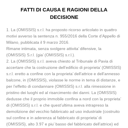
FATTI DI CAUSA E RAGIONI DELLA
DECISIONE
1. La (OMISSIS) s.r.l. ha proposto ricorso articolato in quattro
motivi avverso la sentenza n. 955/2016 della Corte d’Appello di
Milano, pubblicata il 9 marzo 2016.
Rimane intimata, senza svolgere attivita’ difensive, la
(OMISSIS) S.r.l. (gia’ (OMISSIS) s.r.l.).
2. La (OMISSIS) s.r.l. aveva chiesto al Tribunale di Pavia di
accertare che la costruzione dell’edificio di proprieta’ (OMISSIS)
s.r.l. eretto a confine con la proprieta’ dell’attrice e dell’annesso
balcone, in (OMISSIS), violasse le norme in tema di distanze, e
per l’effetto di condannare (OMISSIS) s.r.l. alla rimessione in
pristino dei luoghi ed al risarcimento dei danni. La (OMISSIS)
dedusse che il proprio immobile confina a nord con la proprieta’
di (OMISSIS) s.r.l. e che quest’ultima aveva intrapreso la
demolizione del vecchio fabbricato ad uso industriale (costruito
sul confine e in aderenza al fabbricato di proprieta’ di
(OMISSIS), alto 3.97 e piu’ basso del fabbricato dell’attrice) ed