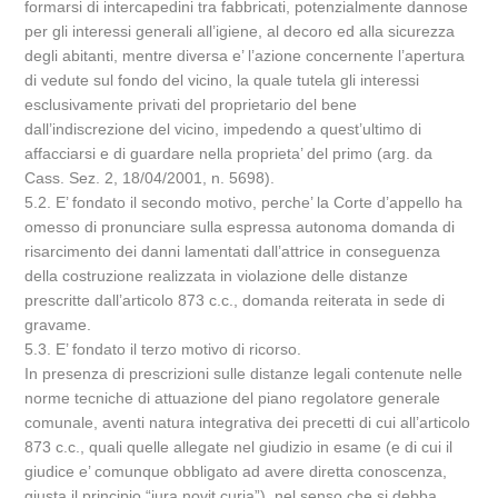
formarsi di intercapedini tra fabbricati, potenzialmente dannose
per gli interessi generali all’igiene, al decoro ed alla sicurezza
degli abitanti, mentre diversa e’ l’azione concernente l’apertura
di vedute sul fondo del vicino, la quale tutela gli interessi
esclusivamente privati del proprietario del bene
dall’indiscrezione del vicino, impedendo a quest’ultimo di
affacciarsi e di guardare nella proprieta’ del primo (arg. da
Cass. Sez. 2, 18/04/2001, n. 5698).
5.2. E’ fondato il secondo motivo, perche’ la Corte d’appello ha
omesso di pronunciare sulla espressa autonoma domanda di
risarcimento dei danni lamentati dall’attrice in conseguenza
della costruzione realizzata in violazione delle distanze
prescritte dall’articolo 873 c.c., domanda reiterata in sede di
gravame.
5.3. E’ fondato il terzo motivo di ricorso.
In presenza di prescrizioni sulle distanze legali contenute nelle
norme tecniche di attuazione del piano regolatore generale
comunale, aventi natura integrativa dei precetti di cui all’articolo
873 c.c., quali quelle allegate nel giudizio in esame (e di cui il
giudice e’ comunque obbligato ad avere diretta conoscenza,
giusta il principio “iura novit curia”), nel senso che si debba