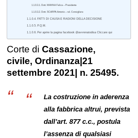
Dott. MANNA Felice – Presidente
Dott. SCARPA Antonio – rel. Consigliere
FATTI DI CAUSA E RAGIONI DELLA DECISIONE
P.Q.M.
Per aprire la pagina facebook @avvrenatodisa Cliccare qui
Corte di
Cassazione,
civile
, Ordinanza|21
settembre 2021| n. 25495.
La costruzione in aderenza
alla fabbrica altrui, prevista
dall’art. 877 c.c., postula
l’assenza di qualsiasi