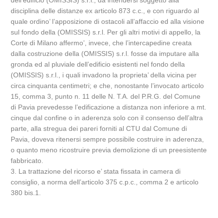
dell’edificio (OMISSIS) s.r.l., da intendersi soggetto alla
disciplina delle distanze ex articolo 873 c.c., e con riguardo al
quale ordino’ l’apposizione di ostacoli all’affaccio ed alla visione
sul fondo della (OMISSIS) s.r.l. Per gli altri motivi di appello, la
Corte di Milano affermo’, invece, che l’intercapedine creata
dalla costruzione della (OMISSIS) s.r.l. fosse da imputare alla
gronda ed al pluviale dell’edificio esistenti nel fondo della
(OMISSIS) s.r.l., i quali invadono la proprieta’ della vicina per
circa cinquanta centimetri; e che, nonostante l’invocato articolo
15, comma 3, punto n. 11 delle N. T.A. del P.R.G. del Comune
di Pavia prevedesse l’edificazione a distanza non inferiore a mt.
cinque dal confine o in aderenza solo con il consenso dell’altra
parte, alla stregua dei pareri forniti al CTU dal Comune di
Pavia, doveva ritenersi sempre possibile costruire in aderenza,
o quanto meno ricostruire previa demolizione di un preesistente
fabbricato.
3. La trattazione del ricorso e’ stata fissata in camera di
consiglio, a norma dell’articolo 375 c.p.c., comma 2 e articolo
380 bis.1.