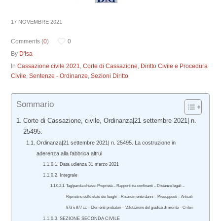
17 NOVEMBRE 2021
Comments (
0
)
0
By
D'Isa
In
Cassazione civile 2021
,
Corte di Cassazione
,
Diritto Civile e Procedura
Civile
,
Sentenze - Ordinanze
,
Sezioni Diritto
Sommario
Corte di Cassazione, civile, Ordinanza|21 settembre 2021| n.
25495.
Ordinanza|21 settembre 2021| n. 25495. La costruzione in
aderenza alla fabbrica altrui
Data udienza 31 marzo 2021
Integrale
Tag/parola chiave: Proprietà – Rapporti tra confinanti – Distanze legali –
Ripristino dello stato dei luoghi – Risarcimento danni – Presupposti – Articoli
873 e 877 cc – Elementi probatori – Valutazione del giudice di merito – Criteri
SEZIONE SECONDA CIVILE