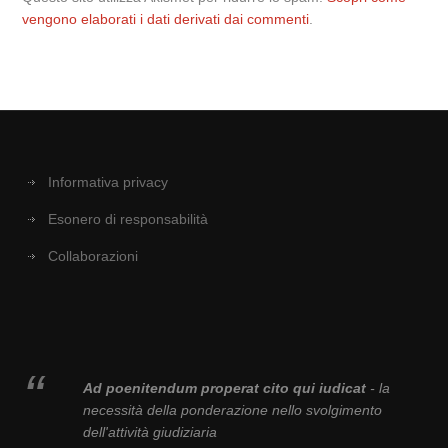
vengono elaborati i dati derivati dai commenti
.
Informativa privacy
Esonero di responsabilità
Collaborazioni
Ad poenitendum properat cito qui iudicat
- la
necessità della ponderazione nello svolgimento
dell'attività giudiziaria