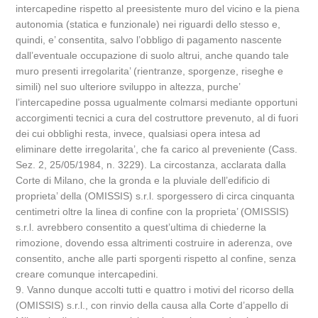
intercapedine rispetto al preesistente muro del vicino e la piena
autonomia (statica e funzionale) nei riguardi dello stesso e,
quindi, e’ consentita, salvo l’obbligo di pagamento nascente
dall’eventuale occupazione di suolo altrui, anche quando tale
muro presenti irregolarita’ (rientranze, sporgenze, riseghe e
simili) nel suo ulteriore sviluppo in altezza, purche’
l’intercapedine possa ugualmente colmarsi mediante opportuni
accorgimenti tecnici a cura del costruttore prevenuto, al di fuori
dei cui obblighi resta, invece, qualsiasi opera intesa ad
eliminare dette irregolarita’, che fa carico al preveniente (Cass.
Sez. 2, 25/05/1984, n. 3229). La circostanza, acclarata dalla
Corte di Milano, che la gronda e la pluviale dell’edificio di
proprieta’ della (OMISSIS) s.r.l. sporgessero di circa cinquanta
centimetri oltre la linea di confine con la proprieta’ (OMISSIS)
s.r.l. avrebbero consentito a quest’ultima di chiederne la
rimozione, dovendo essa altrimenti costruire in aderenza, ove
consentito, anche alle parti sporgenti rispetto al confine, senza
creare comunque intercapedini.
9. Vanno dunque accolti tutti e quattro i motivi del ricorso della
(OMISSIS) s.r.l., con rinvio della causa alla Corte d’appello di