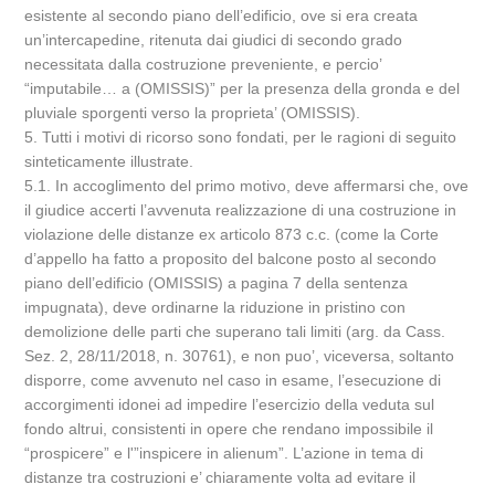
esistente al secondo piano dell’edificio, ove si era creata
un’intercapedine, ritenuta dai giudici di secondo grado
necessitata dalla costruzione preveniente, e percio’
“imputabile… a (OMISSIS)” per la presenza della gronda e del
pluviale sporgenti verso la proprieta’ (OMISSIS).
5. Tutti i motivi di ricorso sono fondati, per le ragioni di seguito
sinteticamente illustrate.
5.1. In accoglimento del primo motivo, deve affermarsi che, ove
il giudice accerti l’avvenuta realizzazione di una costruzione in
violazione delle distanze ex articolo 873 c.c. (come la Corte
d’appello ha fatto a proposito del balcone posto al secondo
piano dell’edificio (OMISSIS) a pagina 7 della sentenza
impugnata), deve ordinarne la riduzione in pristino con
demolizione delle parti che superano tali limiti (arg. da Cass.
Sez. 2, 28/11/2018, n. 30761), e non puo’, viceversa, soltanto
disporre, come avvenuto nel caso in esame, l’esecuzione di
accorgimenti idonei ad impedire l’esercizio della veduta sul
fondo altrui, consistenti in opere che rendano impossibile il
“prospicere” e l'”inspicere in alienum”. L’azione in tema di
distanze tra costruzioni e’ chiaramente volta ad evitare il