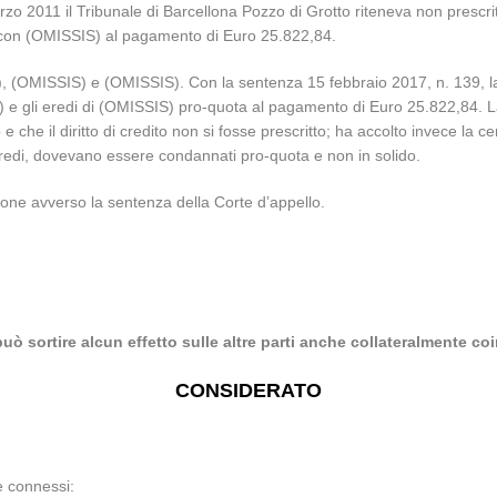
o 2011 il Tribunale di Barcellona Pozzo di Grotto riteneva non prescritto 
do con (OMISSIS) al pagamento di Euro 25.822,84.
(OMISSIS) e (OMISSIS). Con la sentenza 15 febbraio 2017, n. 139, la C
e gli eredi di (OMISSIS) pro-quota al pagamento di Euro 25.822,84. La 
e che il diritto di credito non si fosse prescritto; ha accolto invece la
redi, dovevano essere condannati pro-quota e non in solido.
ne avverso la sentenza della Corte d’appello.
uò sortire alcun effetto sulle altre parti anche collateralmente co
CONSIDERATO
te connessi: