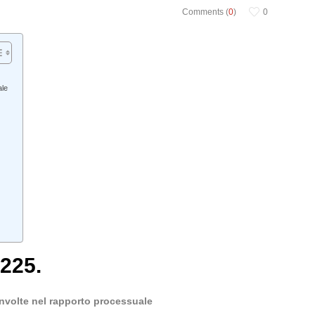
Comments (
0
)
0
ale
225.
involte nel rapporto processuale