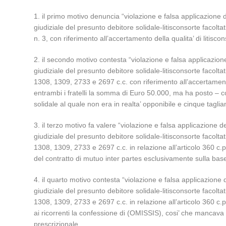
1. il primo motivo denuncia “violazione e falsa applicazione del
giudiziale del presunto debitore solidale-litisconsorte facoltat
n. 3, con riferimento all’accertamento della qualita’ di litisc
2. il secondo motivo contesta “violazione e falsa applicazione d
giudiziale del presunto debitore solidale-litisconsorte facoltat
1308, 1309, 2733 e 2697 c.c. con riferimento all’accertam
entrambi i fratelli la somma di Euro 50.000, ma ha posto – c
solidale al quale non era in realta’ opponibile e cinque tagli
3. il terzo motivo fa valere “violazione e falsa applicazione del
giudiziale del presunto debitore solidale-litisconsorte facoltat
1308, 1309, 2733 e 2697 c.c. in relazione all’articolo 360 c.p.
del contratto di mutuo inter partes esclusivamente sulla ba
4. il quarto motivo contesta “violazione e falsa applicazione de
giudiziale del presunto debitore solidale-litisconsorte facoltat
1308, 1309, 2733 e 2697 c.c. in relazione all’articolo 360 c.
ai ricorrenti la confessione di (OMISSIS), cosi’ che mancava
prescrizionale.