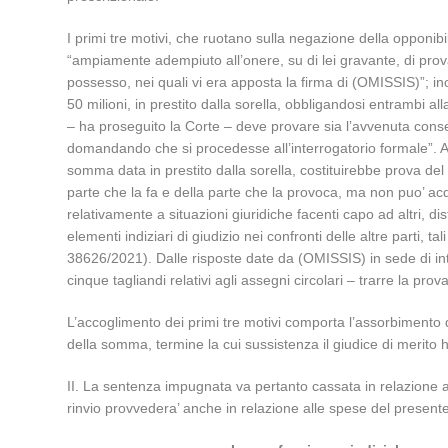
I primi tre motivi, che ruotano sulla negazione della opponib
“ampiamente adempiuto all’onere, su di lei gravante, di provar
possesso, nei quali vi era apposta la firma di (OMISSIS)”; in
50 milioni, in prestito dalla sorella, obbligandosi entrambi 
– ha proseguito la Corte – deve provare sia l’avvenuta conseg
domandando che si procedesse all’interrogatorio formale”. Ad a
somma data in prestito dalla sorella, costituirebbe prova del 
parte che la fa e della parte che la provoca, ma non puo’ acqu
relativamente a situazioni giuridiche facenti capo ad altri, d
elementi indiziari di giudizio nei confronti delle altre parti, 
38626/2021). Dalle risposte date da (OMISSIS) in sede di int
cinque tagliandi relativi agli assegni circolari – trarre la pr
L’accoglimento dei primi tre motivi comporta l’assorbimento de
della somma, termine la cui sussistenza il giudice di merito
II. La sentenza impugnata va pertanto cassata in relazione ai mo
rinvio provvedera’ anche in relazione alle spese del presente