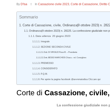
By
D'Isa
In
Cassazione civile 2023
,
Corte di Cassazione
,
Diritto 
Sommario
Corte di Cassazione, civile, Ordinanza|9 ottobre 2023| n. 282
Ordinanza|9 ottobre 2023| n. 28225. La confessione giudiziale non può
Data udienza 20 giugno 2023
Integrale
SEZIONE SECONDA CIVILE
Dott. DI VIRGILIO Rosa M. – Presidente
Dott. BESSO MARCHEIS Chiara – rel. Consigliere
PREMESSO
CONSIDERATO
P.Q.M.
Per aprire la pagina facebook @avvrenatodisa Cliccare qui
Corte di
Cassazione
,
civile
La confessione giudiziale non p