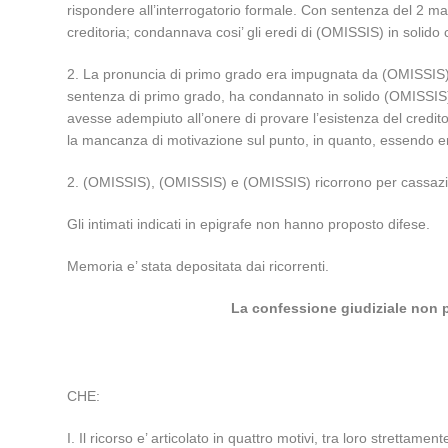
rispondere all’interrogatorio formale. Con sentenza del 2 marz
creditoria; condannava cosi’ gli eredi di (OMISSIS) in soli
2. La pronuncia di primo grado era impugnata da (OMISSIS), 
sentenza di primo grado, ha condannato in solido (OMISSIS) 
avesse adempiuto all’onere di provare l’esistenza del credito 
la mancanza di motivazione sul punto, in quanto, essendo e
2. (OMISSIS), (OMISSIS) e (OMISSIS) ricorrono per cassazio
Gli intimati indicati in epigrafe non hanno proposto difese.
Memoria e’ stata depositata dai ricorrenti.
La confessione giudiziale non p
CHE:
I. Il ricorso e’ articolato in quattro motivi, tra loro strettamen