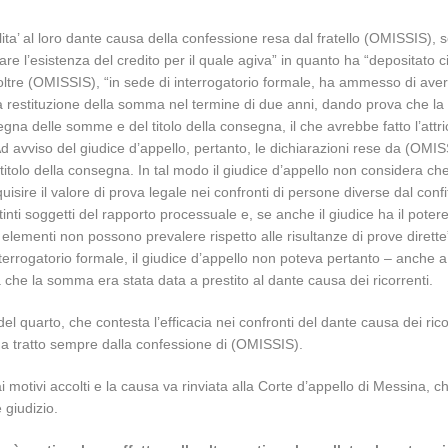
ilita’ al loro dante causa della confessione resa dal fratello (OMISSIS),
e l’esistenza del credito per il quale agiva” in quanto ha “depositato ci
oltre (OMISSIS), “in sede di interrogatorio formale, ha ammesso di avere
alla restituzione della somma nel termine di due anni, dando prova che la
na delle somme e del titolo della consegna, il che avrebbe fatto l’attric
vviso del giudice d’appello, pertanto, le dichiarazioni rese da (OMISSIS)
titolo della consegna. In tal modo il giudice d’appello non considera che 
isire il valore di prova legale nei confronti di persone diverse dal conf
istinti soggetti del rapporto processuale e, se anche il giudice ha il pot
tali elementi non possono prevalere rispetto alle risultanze di prove diret
errogatorio formale, il giudice d’appello non poteva pertanto – anche 
ova che la somma era stata data a prestito al dante causa dei ricorrenti.
l quarto, che contesta l’efficacia nei confronti del dante causa dei ricor
 ha tratto sempre dalla confessione di (OMISSIS).
tivi accolti e la causa va rinviata alla Corte d’appello di Messina, che si
 giudizio.