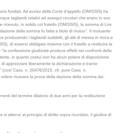
 sono fondati. Ad avviso della Corte d’appello (OMISSIS) ha
nque tagliandi relativi ad assegni circolari che erano in suo
 ricevuto, in solido col fratello (OMISSIS), la somma di Lire
 dazione della somma fu fatta a titolo di mutuo”. Il mutuante
e producendo i tagliandi suddetti, gli atti di messa in mora e
, di essersi obbligato insieme con il fratello a restituire la
“la confessione giudiziale produce effetti nei confronti della
itente, in quanto costui non ha alcun potere di disposizione
ere di apprezzare liberamente la dichiarazione e trarne
te” (cosi’ Cass. n. 20476/2015, cfr. pure Cass. n.
a volere ricavare la prova della dazione della somma dai
renti del termine dilatorio di due anni per la restituzione
 atterra’ al principio di diritto sopra ricordato; il giudice di