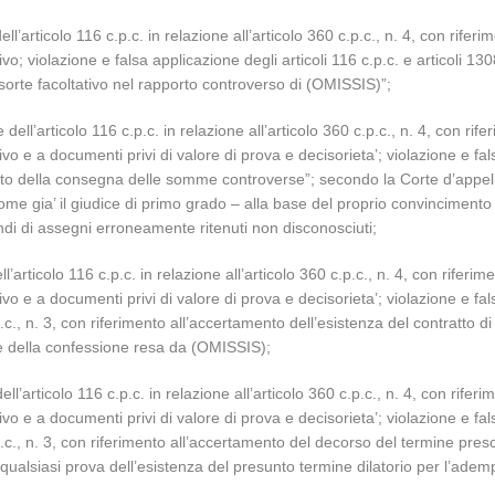
l’articolo 116 c.p.c. in relazione all’articolo 360 c.p.c., n. 4, con riferi
ivo; violazione e falsa applicazione degli articoli 116 c.p.c. e articoli 13
onsorte facoltativo nel rapporto controverso di (OMISSIS)”;
ell’articolo 116 c.p.c. in relazione all’articolo 360 c.p.c., n. 4, con rif
ivo e a documenti privi di valore di prova e decisorieta’; violazione e fal
ento della consegna delle somme controverse”; secondo la Corte d’appe
ome gia’ il giudice di primo grado – alla base del proprio convincimento
andi di assegni erroneamente ritenuti non disconosciuti;
l’articolo 116 c.p.c. in relazione all’articolo 360 c.p.c., n. 4, con riferi
ivo e a documenti privi di valore di prova e decisorieta’; violazione e fal
c., n. 3, con riferimento all’accertamento dell’esistenza del contratto di
se della confessione resa da (OMISSIS);
ll’articolo 116 c.p.c. in relazione all’articolo 360 c.p.c., n. 4, con rifer
ivo e a documenti privi di valore di prova e decisorieta’; violazione e fal
p.c., n. 3, con riferimento all’accertamento del decorso del termine pres
 qualsiasi prova dell’esistenza del presunto termine dilatorio per l’a