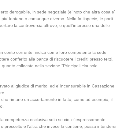
erto derogabile, in sede negoziale (e’ noto che altra cosa e’
 piu’ lontano o comunque diverso. Nella fattispecie, le parti
ortare la controversia altrove, e quell’interesse una delle
ati in conto corrente, indica come foro competente la sede
re conferito alla banca di riscuotere i crediti presso terzi.
 quanto collocata nella sezione “Principali clausole
rvato al giudice di merito, ed e’ incensurabile in Cassazione,
ere
rti, che rimane un accertamento in fatto, come ad esempio, il
to.
o la competenza esclusiva solo se cio’ e’ espressamente
oro prescelto e l’altra che invece la contiene, possa intendersi