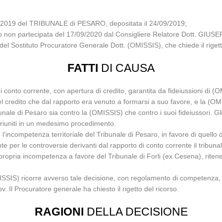
/2019 del TRIBUNALE di PESARO, depositata il 24/09/2019;
glio non partecipata del 17/09/2020 dal Consigliere Relatore Dott. GIU
a del Sostituto Procuratore Generale Dott. (OMISSIS), che chiede il rigett
FATTI
DI CAUSA
i conto corrente, con apertura di credito, garantita da fideiussioni di 
l credito che dal rapporto era venuto a formarsi a suo favore, e la (O
ale di Pesaro sia contro la (OMISSIS) che contro i suoi fideiussori. Gli
i riuniti in un medesimo procedimento.
l’incompetenza territoriale del Tribunale di Pesaro, in favore di quello d
 per le controversie derivanti dal rapporto di conto corrente il tribunal
 propria incompetenza a favore del Tribunale di Forli (ex Cesena), riten
SIS) ricorre avverso tale decisione, con regolamento di competenza, affi
v. Il Procuratore generale ha chiesto il rigetto del ricorso.
RAGIONI
DELLA DECISIONE