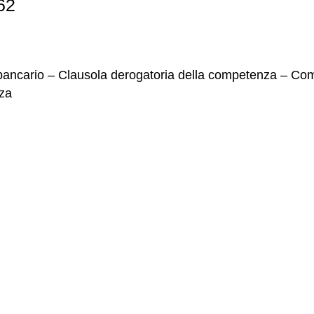
62
 bancario – Clausola derogatoria della competenza – Comp
nza