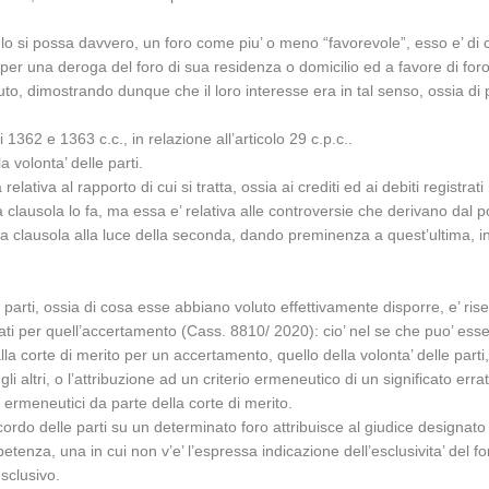
o si possa davvero, un foro come piu’ o meno “favorevole”, esso e’ di c
 per una deroga del foro di sua residenza o domicilio ed a favore di foro
to, dimostrando dunque che il loro interesse era in tal senso, ossia di p
i 1362 e 1363 c.c., in relazione all’articolo 29 c.p.c..
a volonta’ delle parti.
elativa al rapporto di cui si tratta, ossia ai crediti ed ai debiti registr
lausola lo fa, ma essa e’ relativa alle controversie che derivano dal pote
ma clausola alla luce della seconda, dando preminenza a quest’ultima, in
parti, ossia di cosa esse abbiano voluto effettivamente disporre, e’ rise
zzati per quell’accertamento (Cass. 8810/ 2020): cio’ nel se che puo’ ess
 dalla corte di merito per un accertamento, quello della volonta’ delle pa
i altri, o l’attribuzione ad un criterio ermeneutico di un significato erra
i ermeneutici da parte della corte di merito.
cordo delle parti su un determinato foro attribuisce al giudice designat
etenza, una in cui non v’e’ l’espressa indicazione dell’esclusivita’ del f
sclusivo.