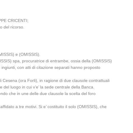
SEPPE CRICENTI;
o del ricorso.
(OMISSIS) e (OMISSIS).
MISSIS) spa, procuratrice di entrambe, ossia della (OMISSIS)
 ingiunti, con atti di citazione separati hanno proposto
i Cesena (ora Forli), in ragione di due clausole contrattuali
e del luogo in cui v’e’ la sede centrale della Banca.
endo che in une delle due clausole la scelta del foro
dato a tre motivi. Si e’ costituito il solo (OMISSIS), che