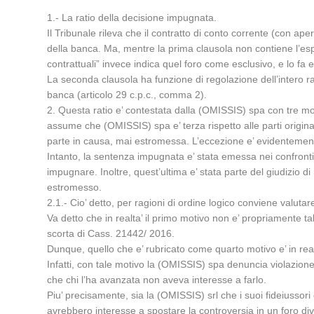
1.- La ratio della decisione impugnata.
Il Tribunale rileva che il contratto di conto corrente (con 
della banca. Ma, mentre la prima clausola non contiene l’esp
contrattuali” invece indica quel foro come esclusivo, e lo f
La seconda clausola ha funzione di regolazione dell’intero r
banca (articolo 29 c.p.c., comma 2).
2. Questa ratio e’ contestata dalla (OMISSIS) spa con tre mot
assume che (OMISSIS) spa e’ terza rispetto alle parti origina
parte in causa, mai estromessa. L’eccezione e’ evidentemen
Intanto, la sentenza impugnata e’ stata emessa nei confronti
impugnare. Inoltre, quest’ultima e’ stata parte del giudizio di
estromesso.
2.1.- Cio’ detto, per ragioni di ordine logico conviene valutar
Va detto che in realta’ il primo motivo non e’ propriamente t
scorta di Cass. 21442/ 2016.
Dunque, quello che e’ rubricato come quarto motivo e’ in real
Infatti, con tale motivo la (OMISSIS) spa denuncia violazione
che chi l’ha avanzata non aveva interesse a farlo.
Piu’ precisamente, sia la (OMISSIS) srl che i suoi fideiussori 
avrebbero interesse a spostare la controversia in un foro di