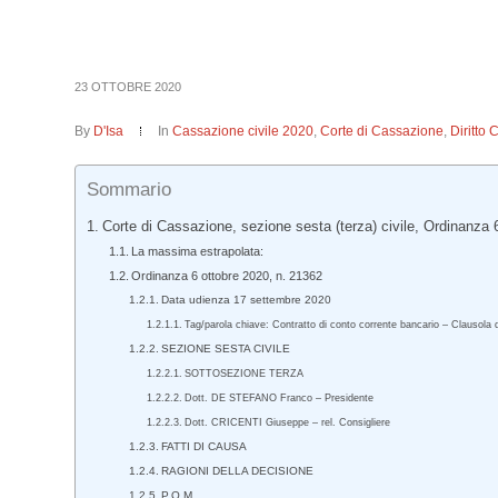
23 OTTOBRE 2020
By
D'Isa
In
Cassazione civile 2020
,
Corte di Cassazione
,
Diritto 
Sommario
Corte di Cassazione, sezione sesta (terza) civile, Ordinanza 
La massima estrapolata:
Ordinanza 6 ottobre 2020, n. 21362
Data udienza 17 settembre 2020
Tag/parola chiave: Contratto di conto corrente bancario – Clausola 
SEZIONE SESTA CIVILE
SOTTOSEZIONE TERZA
Dott. DE STEFANO Franco – Presidente
Dott. CRICENTI Giuseppe – rel. Consigliere
FATTI DI CAUSA
RAGIONI DELLA DECISIONE
P.Q.M.