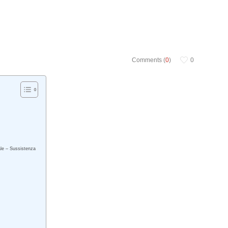
Comments (
0
)
0
ale – Sussistenza