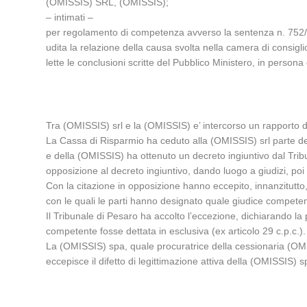
(OMISSIS) SRL, (OMISSIS);
– intimati –
per regolamento di competenza avverso la sentenza n. 752
udita la relazione della causa svolta nella camera di consi
lette le conclusioni scritte del Pubblico Ministero, in person
Tra (OMISSIS) srl e la (OMISSIS) e’ intercorso un rapporto d
La Cassa di Risparmio ha ceduto alla (OMISSIS) srl parte de
e della (OMISSIS) ha ottenuto un decreto ingiuntivo dal Tribun
opposizione al decreto ingiuntivo, dando luogo a giudizi, po
Con la citazione in opposizione hanno eccepito, innanzitutto, 
con le quali le parti hanno designato quale giudice competente
Il Tribunale di Pesaro ha accolto l’eccezione, dichiarando la
competente fosse dettata in esclusiva (ex articolo 29 c.p.c.).
La (OMISSIS) spa, quale procuratrice della cessionaria (OMIS
eccepisce il difetto di legittimazione attiva della (OMISSIS) sp