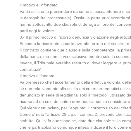
Il motivo e’ infondato.
Va da se’ che, a prescindere da come si possa ritenere e se l
la derogabilita’ processuale). Ossia: la parte puo’ accordarsi
hanno sottoscritto due clausole di deroga al foro del convenu
parti oggi fa valere.
3.- Il primo motivo di ricorso denuncia violazione degli articol
Secondo la ricorrente la corte avrebbe errato nel ricostruire l
Il contratto contiene due clausole sulla competenza: la prima r
della banca, ma non in via esclusiva; mentre solo la seconda c
Invece, il Tribunale avrebbe ritenuto di dover leggere la pri
contrattuali”.
Il motivo e’ fondato.
Va premesso che l’accertamento della effettiva volonta’ delle 
se non relativamente alla scelta dei criteri ermeneutici utili
denunciato in sede di legittimita’ solo il “metodo” utilizzato
ricorso ad un solo dei criteri ermeneutici, senza considerare gl
Qui viene denunciato, per l’appunto, il corretto uso dei criter
Come e’ noto l’articolo 29 c.p.c., comma 2, prevede che l’ac
stabilito. Qui si fa questione se, date due clausole sulla comp
che le parti abbiano comunque inteso indicare il foro come e