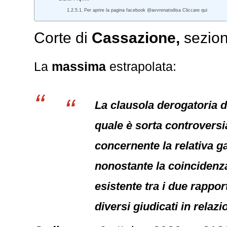
Per aprire la pagina facebook @avvrenatodisa Cliccare qui
Corte di
Cassazione,
sezion
La
massima
estrapolata:
La clausola derogatoria d
quale è sorta controversi
concernente la relativa ga
nonostante la coincidenza
esistente tra i due rappor
diversi giudicati in relaz