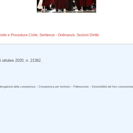
Civile e Procedura Civile
,
Sentenze - Ordinanze
,
Sezioni Diritto
6 ottobre 2020, n. 21362.
derogatoria della competenza – Competenza per territorio – Fideiussione – Estensibilità del foro convenzion