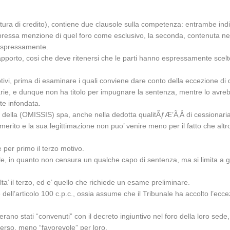
apertura di credito), contiene due clausole sulla competenza: entrambe i
ressa menzione di quel foro come esclusivo, la seconda, contenuta nella
a espressamente.
apporto, cosi che deve ritenersi che le parti hanno espressamente scel
ivi, prima di esaminare i quali conviene dare conto della eccezione di di
rie, e dunque non ha titolo per impugnare la sentenza, mentre lo avrebbe
te infondata.
 della (OMISSIS) spa, anche nella dedotta qualitÃƒÆ’Ã‚Â di cessionaria,
 merito e la sua legittimazione non puo’ venire meno per il fatto che altr
e per primo il terzo motivo.
ale, in quanto non censura un qualche capo di sentenza, ma si limita a gi
ta’ il terzo, ed e’ quello che richiede un esame preliminare.
 dell’articolo 100 c.p.c., ossia assume che il Tribunale ha accolto l’ecc
erano stati “convenuti” con il decreto ingiuntivo nel foro della loro sede
verso, meno “favorevole” per loro.