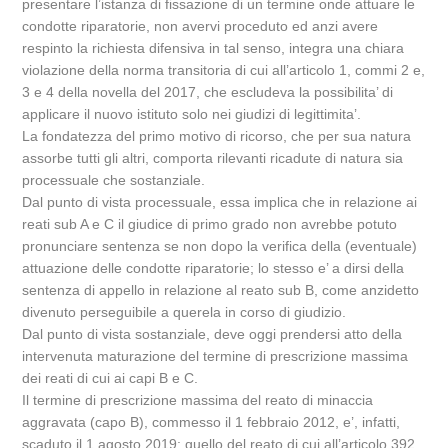
presentare l’istanza di fissazione di un termine onde attuare le
condotte riparatorie, non avervi proceduto ed anzi avere
respinto la richiesta difensiva in tal senso, integra una chiara
violazione della norma transitoria di cui all’articolo 1, commi 2 e,
3 e 4 della novella del 2017, che escludeva la possibilita’ di
applicare il nuovo istituto solo nei giudizi di legittimita’.
La fondatezza del primo motivo di ricorso, che per sua natura
assorbe tutti gli altri, comporta rilevanti ricadute di natura sia
processuale che sostanziale.
Dal punto di vista processuale, essa implica che in relazione ai
reati sub A e C il giudice di primo grado non avrebbe potuto
pronunciare sentenza se non dopo la verifica della (eventuale)
attuazione delle condotte riparatorie; lo stesso e’ a dirsi della
sentenza di appello in relazione al reato sub B, come anzidetto
divenuto perseguibile a querela in corso di giudizio.
Dal punto di vista sostanziale, deve oggi prendersi atto della
intervenuta maturazione del termine di prescrizione massima
dei reati di cui ai capi B e C.
Il termine di prescrizione massima del reato di minaccia
aggravata (capo B), commesso il 1 febbraio 2012, e’, infatti,
scaduto il 1 agosto 2019; quello del reato di cui all’articolo 392