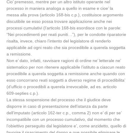
Cio’ premesso, mentre per un altro istituto operante nel
processo in maniera analoga a quello in esame e cioe’ la
messa alla prova (articolo 168-bis c.p.), costituisce argomento
discutibile se esso possa trovare applicazione anche nei
processi cumulativi (l’articolo 168-bis esordisce con le parole:
“Nei procedimenti per reati puniti…”), per le condotte riparatorie
risalta, invece, chiaro l’intento del legislatore di renderlo
applicabile ad ogni reato che sia procedibile a querela soggetta
a remissione.
Non e’ dato, infatti, ravvisare ragioni di ordine ne’ letterale ne’
sistematico per non ritenere applicabile l’istituto a ciascun reato
procedibile a querela soggetta a remissione anche quando con
esso concorrano reati soggetti a diverso regime di procedibilita’
(d’ufficio o procedibili a querela irrevocabile, ad es. articolo
609-septies c.p.).
La stessa sospensione del processo che il giudice deve
disporre in caso di presentazione dell’istanza da parte
dell’imputato (articolo 162-ter c.p., comma 2) non e’ di per se’
incompatibile con un processo cumulativo, dal momento che
l’obiettivo perseguito dal legislatore e’, come anzidetto, quello di
favorire il risarcimento del danno e ove possibile eliminare le