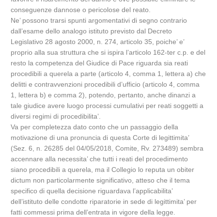
conseguenze dannose o pericolose del reato.
Ne’ possono trarsi spunti argomentativi di segno contrario
dall’esame dello analogo istituto previsto dal Decreto
Legislativo 28 agosto 2000, n. 274, articolo 35, poiche’ e’
proprio alla sua struttura che si ispira l’articolo 162-ter c.p. e del
resto la competenza del Giudice di Pace riguarda sia reati
procedibili a querela a parte (articolo 4, comma 1, lettera a) che
delitti e contravvenzioni procedibili d’ufficio (articolo 4, comma
1, lettera b) e comma 2), potendo, pertanto, anche dinanzi a
tale giudice avere luogo processi cumulativi per reati soggetti a
diversi regimi di procedibilita’.
Va per completezza dato conto che un passaggio della
motivazione di una pronuncia di questa Corte di legittimita’
(Sez. 6, n. 26285 del 04/05/2018, Comite, Rv. 273489) sembra
accennare alla necessita’ che tutti i reati del procedimento
siano procedibili a querela, ma il Collegio lo reputa un obiter
dictum non particolarmente significativo, atteso che il tema
specifico di quella decisione riguardava l’applicabilita’
dell’istituto delle condotte riparatorie in sede di legittimita’ per
fatti commessi prima dell’entrata in vigore della legge.