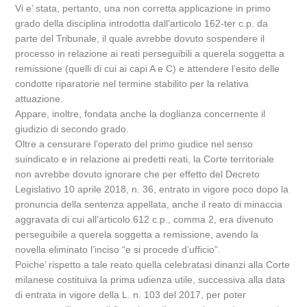
Vi e’ stata, pertanto, una non corretta applicazione in primo
grado della disciplina introdotta dall’articolo 162-ter c.p. da
parte del Tribunale, il quale avrebbe dovuto sospendere il
processo in relazione ai reati perseguibili a querela soggetta a
remissione (quelli di cui ai capi A e C) e attendere l’esito delle
condotte riparatorie nel termine stabilito per la relativa
attuazione.
Appare, inoltre, fondata anche la doglianza concernente il
giudizio di secondo grado.
Oltre a censurare l’operato del primo giudice nel senso
suindicato e in relazione ai predetti reati, la Corte territoriale
non avrebbe dovuto ignorare che per effetto del Decreto
Legislativo 10 aprile 2018, n. 36, entrato in vigore poco dopo la
pronuncia della sentenza appellata, anche il reato di minaccia
aggravata di cui all’articolo 612 c.p., comma 2, era divenuto
perseguibile a querela soggetta a remissione, avendo la
novella eliminato l’inciso “e si procede d’ufficio”.
Poiche’ rispetto a tale reato quella celebratasi dinanzi alla Corte
milanese costituiva la prima udienza utile, successiva alla data
di entrata in vigore della L. n. 103 del 2017, per poter