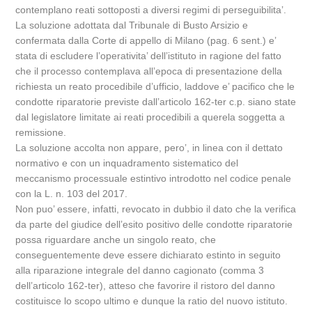
contemplano reati sottoposti a diversi regimi di perseguibilita’.
La soluzione adottata dal Tribunale di Busto Arsizio e
confermata dalla Corte di appello di Milano (pag. 6 sent.) e’
stata di escludere l’operativita’ dell’istituto in ragione del fatto
che il processo contemplava all’epoca di presentazione della
richiesta un reato procedibile d’ufficio, laddove e’ pacifico che le
condotte riparatorie previste dall’articolo 162-ter c.p. siano state
dal legislatore limitate ai reati procedibili a querela soggetta a
remissione.
La soluzione accolta non appare, pero’, in linea con il dettato
normativo e con un inquadramento sistematico del
meccanismo processuale estintivo introdotto nel codice penale
con la L. n. 103 del 2017.
Non puo’ essere, infatti, revocato in dubbio il dato che la verifica
da parte del giudice dell’esito positivo delle condotte riparatorie
possa riguardare anche un singolo reato, che
conseguentemente deve essere dichiarato estinto in seguito
alla riparazione integrale del danno cagionato (comma 3
dell’articolo 162-ter), atteso che favorire il ristoro del danno
costituisce lo scopo ultimo e dunque la ratio del nuovo istituto.