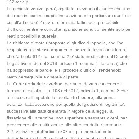
162-ter c.p..
La richiesta veniva, pero’, rigettata, rilevando il giudice che uno
dei reati indicati nei capi d’imputazione e in particolare quello di
cui all’articolo 612 cpv. c.p. era una fattispecie procedibile
d’ufficio, mentre le condotte riparatorie sono consentite solo per
reati procedibili a querela.
La richiesta e’ stata riproposta al giudice di appello, che l’ha
respinta con lo stesso argomento, senza tuttavia considerare
che l’articolo 612 c.p., comma 2 e’ stato modificato dal Decreto
Legislativo n. 36 del 2018, articolo 1, comma 1, lettera a) che
ha soppresso le parole “e si procede d’ufficio”, rendendolo
reato perseguibile a querela di parte.
La Corte territoriale avrebbe, pertanto, dovuto concedere il
termine di cui alla L. n. 103 del 2017, articolo 1, comma 3 che
attribuisce all’imputato la facolta’ di chiedere, alla prima
udienza, fatta eccezione per quella del giudizio di legittimita’,
successiva alla data di entrata in vigore della legge, la
fissazione di un termine, non superiore a sessanta giorni, per
provvedere alle restituzioni e alle altre condotte riparatorie.
2.2. Violazione dell’articolo 507 c.p.p. e annullamento
dell’ordinanza del 20 settembre 2017 di rigetto della richiesta