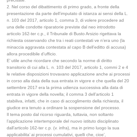
precisate.
2. Nel corso del dibattimento di primo grado, a fronte della
presentazione da parte dell’imputato di istanza ai sensi della L.
n. 103 del 2017, articolo 1, comma 3, di volere procedere ad
una delle condotte riparatorie previste dal neo introdotto
articolo 162-ter c.p., il Tribunale di Busto Arsizio rigettava la
richiesta osservando che tra i reati contestati ve n’era uno (la
minaccia aggravata contestata al capo B dell’editto di accusa)
allora procedibile d’ufficio.
E’ utile anche ricordare che secondo la norme di diritto
transitorio di cui alla L. n. 103 del 2017, articolo 1, commi 2 e 4
le relative disposizioni trovavano applicazione anche ai processi
in corso alla data della sua entrata in vigore e che quella del 20
settembre 2017 era la prima udienza successiva alla data di
entrata in vigore della novella; il comma 3 dell’articolo 1
stabiliva, infatti, che in caso di accoglimento della richiesta, il
giudice era tenuto a ordinare la sospensione del processo.
Il tema posto dal ricorso riguarda, tuttavia, non soltanto
l’applicazione intertemporale del nuovo istituto disciplinato
dall’articolo 162-ter c.p. (v. infra), ma in primo luogo la sua
applicabilita’ ai processi cumulativi, quelli che, cioe’,