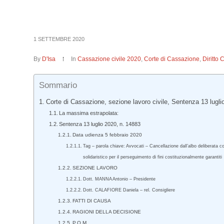
1 SETTEMBRE 2020
By
D'Isa
In
Cassazione civile 2020
,
Corte di Cassazione
,
Diritto 
Sommario
Corte di Cassazione, sezione lavoro civile, Sentenza 13 lugli
La massima estrapolata:
Sentenza 13 luglio 2020, n. 14883
Data udienza 5 febbraio 2020
Tag – parola chiave: Avvocati – Cancellazione dall’albo deliberata con
solidaristico per il perseguimento di fini costituzionalmente garantiti
SEZIONE LAVORO
Dott. MANNA Antonio – Presidente
Dott. CALAFIORE Daniela – rel. Consigliere
FATTI DI CAUSA
RAGIONI DELLA DECISIONE
P.Q.M.