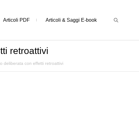
Articoli PDF
Articoli & Saggi E-book
i retroattivi
 deliberata con effetti retroattivi