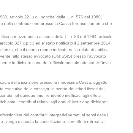
980, articolo 22, u.c., nonche’ della L. n. 576 del 1980,
ime della contribuzione presso la Cassa forense, lamenta che
 notifica a mezzo posta ai sensi della L. n. 53 del 1994, articolo
ticolo 327 c.p.c.) ed e’ stato notificato il 2 settembre 2014,
ienza, che il ricorso (come indicato nella relata di notifica
vivente, allo stesso avvocato (OMISSIS) presso l’avvocato
nte la dichiarazione dell’ufficiale postale attestante l’invio
fficacia della iscrizione presso la medesima Cassa, oggetto
 esecutiva della cassa,sulla scorta dei criteri fissati dal
sionale nel quinquennio, rendendo inefficaci agli effetti
hiesta i contributi relativi agli anni di iscrizione dichiarati
essionista dei contributi integrativi versati ai sensi della L.
o, venga disposta la cancellazione, con effetti retroattivi,