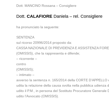
Dott. MANCINO Rossana – Consigliere
Dott.
CALAFIORE
Daniela – rel. Consigliere
ha pronunciato la seguente:
SENTENZA
sul ricorso 20996/2014 proposto da:
CASSA NAZIONALE DI PREVIDENZA E ASSISTENZA FORENSE, in 
(OMISSIS), che la rappresenta e difende;
– ricorrente –
contro
(OMISSIS);
– intimato –
avverso la sentenza n. 165/2014 della CORTE D’APPELLO d
udita la relazione della causa svolta nella pubblica udien
udito il P.M., in persona del Sostituto Procuratore Genera
udito l’Avvocato (OMISSIS).