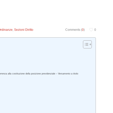
Ordinanze
,
Sezioni Diritto
Comments (
0
)
0
correnza alla costituzione della posizione previdenziale – Versamento a titolo