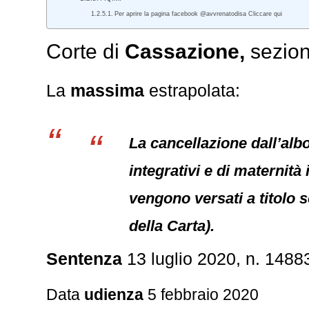
Per aprire la pagina facebook @avvrenatodisa Cliccare qui
Corte di
Cassazione,
sezion
La
massima
estrapolata:
La cancellazione dall’albo 
integrativi e di maternit
vengono versati a titolo s
della Carta).
Sentenza
13 luglio 2020, n. 1488
Data
udienza
5 febbraio 2020