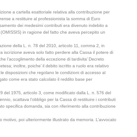
one a cartella esattoriale relativa alla contribuzione per
ense a restituire al professionista la somma di Euro
versamento dei medesimi contributi era divenuto indebito a
l (OMISSIS) in ragione del fatto che aveva percepito un
azione della L. n. 78 del 2010, articolo 11, comma 2, in
va iscrizione aveva solo fatto perdere alla Cassa il potere di
che l’accoglimento della eccezione di tardivita’ Decreto
sa; inoltre, poiche’ il debito iscritto a ruolo era relativo
e le disposizioni che regolano le condizioni di accesso al
gato come era stato calcolato il reddito base per
9 del 1975, articolo 3, come modificato dalla L. n. 576 del
ennio, scattava l’obbligo per la Cassa di restituire i contributi
ressato specifica domanda, sia con riferimento alla contribuzione
 motivo, poi ulteriormente illustrato da memoria. L’avvocato