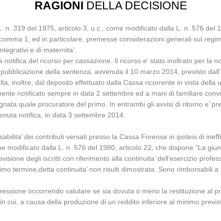
RAGIONI
DELLA DECISIONE
 n. 319 del 1975, articolo 3, u.c., come modificato dalla L. n. 576 del 1
1, comma 1, ed in particolare, premesse considerazioni generali sul reg
ntegrativi e di maternita’.
lla notifica del ricorso per cassazione. Il ricorso e’ stato inoltrato per la
pubblicazione della sentenza, avvenuta il 10 marzo 2014, previsto dall’ar
, inoltre, dal deposito effettuato dalla Cassa ricorrente in vista della ud
ormente notificato sempre in data 2 settembre ed a mani di familiare con
ta quale procuratore del primo. In entrambi gli avvisi di ritorno e’ prese
enuta notifica, in data 3 settembre 2014.
abilita’ dei contributi versati presso la Cassa Forense in ipotesi di ine
me modificato dalla L. n. 576 del 1980, articolo 22, che dispone “La giunta
sione degli iscritti con riferimento alla continuita’ dell’esercizio profes
simo termine,detta continuita’ non risulti dimostrata. Sono rimborsabili a ric
pressione occorrendo valutare se sia dovuta o meno la restituzione al prof
in cui, a causa della produzione di un reddito inferiore al minimo previst