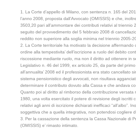
1. La Corte d’appello di Milano, con sentenza n. 165 del 201
l’anno 2008, proposta dall’Avvocato (OMISSIS) e che, inoltr
3503,20 pari all’ammontare dei contributi relativi al triennio
seguito del provvedimento del 5 febbraio 2008 di cancellazio
reddito non superiore alla soglia minima nel triennio 2005-2
2. La Corte territoriale ha motivato la decisione affermando 
ordine alla tempestivita’ dell’iscrizione a ruolo del debito c
riscossione mediante ruolo, ma non il diritto ad ottenere in s
Legislativo n. 46 del 1999, ex articolo 25, da parte del primo 
all’annualita’ 2008 ed il professionista era stato cancellato 
sistema pensionistico degli avvocati, non risultava agganciat
determinare il contributo dovuto alla Cassa e che andava comm
Quanto poi al diritto al rimborso della contribuzione versata
1980, una volta esercitato il potere di revisione degli iscritti
relativi agli anni di iscrizione dichiarati inefficaci “all’albo
soggettiva che a quella integrativa, non potendosi cogliere di
3. Per la cassazione della sentenza la Cassa Nazionale di P
(OMISSIS) e’ rimasto intimato.