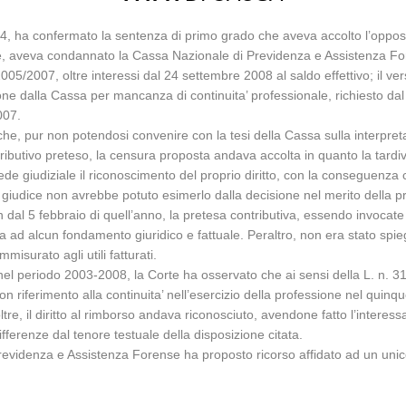
4, ha confermato la sentenza di primo grado che aveva accolto l’opposizi
e, aveva condannato la Cassa Nazionale di Previdenza e Assistenza For
 2005/2007, oltre interessi dal 24 settembre 2008 al saldo effettivo; il 
ne dalla Cassa per mancanza di continuita’ professionale, richiesto da
007.
che, pur non potendosi convenire con la tesi della Cassa sulla interpret
ontributivo preteso, la censura proposta andava accolta in quanto la tardi
ede giudiziale il riconoscimento del proprio diritto, con la conseguenza 
giudice non avrebbe potuto esimerlo dalla decisione nel merito della prete
sin dal 5 febbraio di quell’anno, la pretesa contributiva, essendo invocat
a ad alcun fondamento giuridico e fattuale. Peraltro, non era stato spie
isurato agli utili fatturati.
 nel periodo 2003-2008, la Corte ha osservato che ai sensi della L. n. 31
 con riferimento alla continuita’ nell’esercizio della professione nel quinqu
”. Inoltre, il diritto al rimborso andava riconosciuto, avendone fatto l’inte
fferenze dal tenore testuale della disposizione citata.
revidenza e Assistenza Forense ha proposto ricorso affidato ad un unico