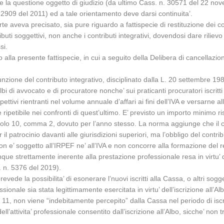
 la questione oggetto di giudizio (da ultimo Cass. n. 30571 del 22 n
2909 del 2011) ed a tale orientamento deve darsi continuita’.
 aveva precisato, sia pure riguardo a fattispecie di restituzione dei con
uti soggettivi, non anche i contributi integrativi, dovendosi dare rilievo a
si.
 alla presente fattispecie, in cui a seguito della Delibera di cancellazion
unzione del contributo integrativo, disciplinato dalla L. 20 settembre 198
i Albi di avvocato e di procuratore nonche’ sui praticanti procuratori isc
spettivi rientranti nel volume annuale d’affari ai fini dell’IVA e versarn
petibile nei confronti di quest’ultimo. E’ previsto un importo minimo r
’articolo 10, comma 2, dovuto per l’anno stesso. La norma aggiunge che il 
er il patrocinio davanti alle giurisdizioni superiori, ma l’obbligo del cont
non e’ soggetto all’IRPEF ne’ all’IVA e non concorre alla formazione del 
ue strettamente inerente alla prestazione professionale resa in virtu’ del
s. n. 5376 del 2019).
ede la possibilita’ di esonerare l’nuovi iscritti alla Cassa, o altri soggetti
sionale sia stata legittimamente esercitata in virtu’ dell’iscrizione all’Al
olo 11, non viene “indebitamente percepito” dalla Cassa nel periodo di is
dell’attivita’ professionale consentito dall’iscrizione all’Albo, sicche’ non