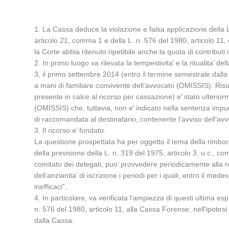
1. La Cassa deduce la violazione e falsa applicazione della L.
articolo 21, comma 1 e della L. n. 576 del 1980, articolo 1
la Corte abbia ritenuto ripetibile anche la quota di contributi i
2. In primo luogo va rilevata la tempestivita’ e la ritualita’ de
3, il primo settembre 2014 (entro il termine semestrale dalla 
a mani di familiare convivente dell’avvocato (OMISSIS). Risulta
presente in calce al ricorso per cassazione) e’ stato ulteri
(OMISSIS) che, tuttavia, non e’ indicato nella sentenza impugna
di raccomandata al destinatario, contenente l’avviso dell’avv
3. Il ricorso e’ fondato.
La questione prospettata ha per oggetto il tema della rimbors
della previsione della L. n. 319 del 1975, articolo 3, u.c., co
comitato dei delegati, puo’ provvedere periodicamente alla revi
dell’anzianita’ di iscrizione i periodi per i quali, entro il mede
inefficaci”.
4. In particolare, va verificata l’ampiezza di questi ultima es
n. 576 del 1980, articolo 11, alla Cassa Forense, nell’ipotesi 
dalla Cassa.