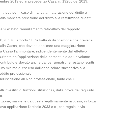
ovembre 2019 ed in precedenza Cass. n. 19255 del 2019;
tributi per il caso di mancata maturazione del diritto a
lla mancata previsione del diritto alla restituzione di detti
e vi e’ stato l’annullamento retroattivo del rapporto
0, n. 576, articolo 11. Si tratta di disposizione che prevede
ritti alla Cassa, che devono applicare una maggiorazione
e alla Cassa l’ammontare, indipendentemente dall’effettivo
isultante dall’applicazione della percentuale ad un volume
contributo e’ dovuto anche dai pensionati che restano iscritti
ributo minimo e’ escluso dall’anno solare successivo alla
reddito professionale.
l’iscrizione all’Albo professionale, tanto che il
 investititi di funzioni istituzionali, dalla prova del requisito
bo.
crizione, ma viene da questa legittimamente riscosso, in forza
 trova applicazione l’articolo 2033 c.c., che regola in via