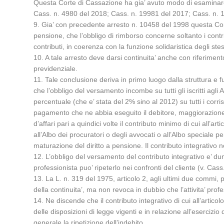
Questa Corte di Cassazione ha gia’ avuto modo di esaminare
Cass. n. 4980 del 2018; Cass. n. 19981 del 2017; Cass. n. 1
9. Gia’ con precedente arresto n. 10458 del 1998 questa Corte
pensione, che l’obbligo di rimborso concerne soltanto i contrib
contributi, in coerenza con la funzione solidaristica degli stes
10. A tale arresto deve darsi continuita’ anche con riferimento
previdenziale.
11. Tale conclusione deriva in primo luogo dalla struttura e f
che l’obbligo del versamento incombe su tutti gli iscritti agl
percentuale (che e’ stata del 2% sino al 2012) su tutti i corri
pagamento che ne abbia eseguito il debitore, maggiorazione ri
d’affari pari a quindici volte il contributo minimo di cui all
all’Albo dei procuratori o degli avvocati o all’Albo speciale p
maturazione del diritto a pensione. Il contributo integrativo 
12. L’obbligo del versamento del contributo integrativo e’ dunq
professionista puo’ ripeterlo nei confronti del cliente (v. Cas
13. La L. n. 319 del 1975, articolo 2, agli ultimi due commi, prev
della continuita’, ma non revoca in dubbio che l’attivita’ profes
14. Ne discende che il contributo integrativo di cui all’artic
delle disposizioni di legge vigenti e in relazione all’esercizio 
generale la ripetizione dell’indebito.