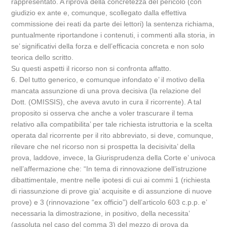
rappresentato. A riprova della concretezza del pericolo (con
giudizio ex ante e, comunque, scollegato dalla effettiva
commissione dei reati da parte dei lettori) la sentenza richiama,
puntualmente riportandone i contenuti, i commenti alla storia, in
se’ significativi della forza e dell’efficacia concreta e non solo
teorica dello scritto.
Su questi aspetti il ricorso non si confronta affatto.
6. Del tutto generico, e comunque infondato e’ il motivo della
mancata assunzione di una prova decisiva (la relazione del
Dott. (OMISSIS), che aveva avuto in cura il ricorrente). A tal
proposito si osserva che anche a voler trascurare il tema
relativo alla compatibilita’ per tale richiesta istruttoria e la scelta
operata dal ricorrente per il rito abbreviato, si deve, comunque,
rilevare che nel ricorso non si prospetta la decisivita’ della
prova, laddove, invece, la Giurisprudenza della Corte e’ univoca
nell’affermazione che: “In tema di rinnovazione dell’istruzione
dibattimentale, mentre nelle ipotesi di cui ai commi 1 (richiesta
di riassunzione di prove gia’ acquisite e di assunzione di nuove
prove) e 3 (rinnovazione “ex officio”) dell’articolo 603 c.p.p. e’
necessaria la dimostrazione, in positivo, della necessita’
(assoluta nel caso del comma 3) del mezzo di prova da