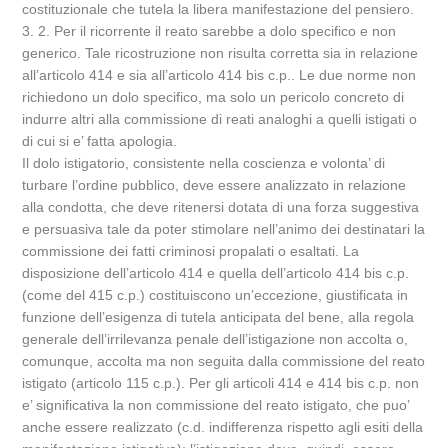
costituzionale che tutela la libera manifestazione del pensiero.
3. 2. Per il ricorrente il reato sarebbe a dolo specifico e non
generico. Tale ricostruzione non risulta corretta sia in relazione
all’articolo 414 e sia all’articolo 414 bis c.p.. Le due norme non
richiedono un dolo specifico, ma solo un pericolo concreto di
indurre altri alla commissione di reati analoghi a quelli istigati o
di cui si e’ fatta apologia.
Il dolo istigatorio, consistente nella coscienza e volonta’ di
turbare l’ordine pubblico, deve essere analizzato in relazione
alla condotta, che deve ritenersi dotata di una forza suggestiva
e persuasiva tale da poter stimolare nell’animo dei destinatari la
commissione dei fatti criminosi propalati o esaltati. La
disposizione dell’articolo 414 e quella dell’articolo 414 bis c.p.
(come del 415 c.p.) costituiscono un’eccezione, giustificata in
funzione dell’esigenza di tutela anticipata del bene, alla regola
generale dell’irrilevanza penale dell’istigazione non accolta o,
comunque, accolta ma non seguita dalla commissione del reato
istigato (articolo 115 c.p.). Per gli articoli 414 e 414 bis c.p. non
e’ significativa la non commissione del reato istigato, che puo’
anche essere realizzato (c.d. indifferenza rispetto agli esiti della