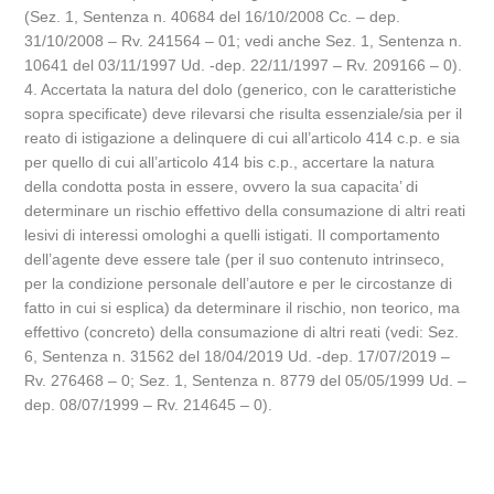
(Sez. 1, Sentenza n. 40684 del 16/10/2008 Cc. – dep.
31/10/2008 – Rv. 241564 – 01; vedi anche Sez. 1, Sentenza n.
10641 del 03/11/1997 Ud. -dep. 22/11/1997 – Rv. 209166 – 0).
4. Accertata la natura del dolo (generico, con le caratteristiche
sopra specificate) deve rilevarsi che risulta essenziale/sia per il
reato di istigazione a delinquere di cui all’articolo 414 c.p. e sia
per quello di cui all’articolo 414 bis c.p., accertare la natura
della condotta posta in essere, ovvero la sua capacita’ di
determinare un rischio effettivo della consumazione di altri reati
lesivi di interessi omologhi a quelli istigati. Il comportamento
dell’agente deve essere tale (per il suo contenuto intrinseco,
per la condizione personale dell’autore e per le circostanze di
fatto in cui si esplica) da determinare il rischio, non teorico, ma
effettivo (concreto) della consumazione di altri reati (vedi: Sez.
6, Sentenza n. 31562 del 18/04/2019 Ud. -dep. 17/07/2019 –
Rv. 276468 – 0; Sez. 1, Sentenza n. 8779 del 05/05/1999 Ud. –
dep. 08/07/1999 – Rv. 214645 – 0).