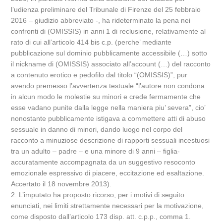
l’udienza preliminare del Tribunale di Firenze del 25 febbraio
2016 – giudizio abbreviato -, ha rideterminato la pena nei
confronti di (OMISSIS) in anni 1 di reclusione, relativamente al
rato di cui all’articolo 414 bis c.p. (perche’ mediante
pubblicazione sul dominio pubblicamente accessibile (…) sotto
il nickname di (OMISSIS) associato all’account (…) del racconto
a contenuto erotico e pedofilo dal titolo “(OMISSIS)”, pur
avendo premesso l’avvertenza testuale “l’autore non condona
in alcun modo le molestie su minori e crede fermamente che
esse vadano punite dalla legge nella maniera piu’ severa”, cio’
nonostante pubblicamente istigava a commettere atti di abuso
sessuale in danno di minori, dando luogo nel corpo del
racconto a minuziose descrizione di rapporti sessuali incestuosi
tra un adulto – padre – e una minore di 9 anni – figlia-
accuratamente accompagnata da un suggestivo resoconto
emozionale espressivo di piacere, eccitazione ed esaltazione.
Accertato il 18 novembre 2013).
2. L’imputato ha proposto ricorso, per i motivi di seguito
enunciati, nei limiti strettamente necessari per la motivazione,
come disposto dall’articolo 173 disp. att. c.p.p., comma 1.