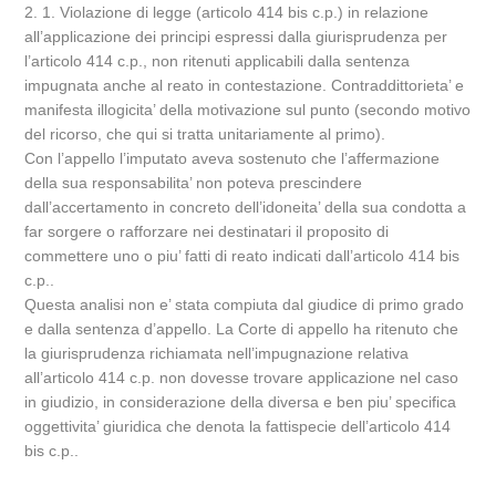
2. 1. Violazione di legge (articolo 414 bis c.p.) in relazione
all’applicazione dei principi espressi dalla giurisprudenza per
l’articolo 414 c.p., non ritenuti applicabili dalla sentenza
impugnata anche al reato in contestazione. Contraddittorieta’ e
manifesta illogicita’ della motivazione sul punto (secondo motivo
del ricorso, che qui si tratta unitariamente al primo).
Con l’appello l’imputato aveva sostenuto che l’affermazione
della sua responsabilita’ non poteva prescindere
dall’accertamento in concreto dell’idoneita’ della sua condotta a
far sorgere o rafforzare nei destinatari il proposito di
commettere uno o piu’ fatti di reato indicati dall’articolo 414 bis
c.p..
Questa analisi non e’ stata compiuta dal giudice di primo grado
e dalla sentenza d’appello. La Corte di appello ha ritenuto che
la giurisprudenza richiamata nell’impugnazione relativa
all’articolo 414 c.p. non dovesse trovare applicazione nel caso
in giudizio, in considerazione della diversa e ben piu’ specifica
oggettivita’ giuridica che denota la fattispecie dell’articolo 414
bis c.p..