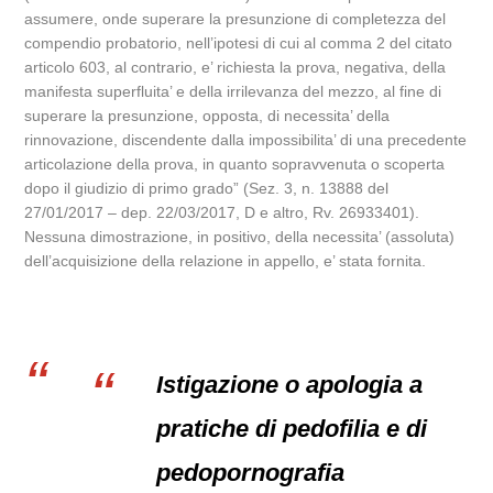
assumere, onde superare la presunzione di completezza del
compendio probatorio, nell’ipotesi di cui al comma 2 del citato
articolo 603, al contrario, e’ richiesta la prova, negativa, della
manifesta superfluita’ e della irrilevanza del mezzo, al fine di
superare la presunzione, opposta, di necessita’ della
rinnovazione, discendente dalla impossibilita’ di una precedente
articolazione della prova, in quanto sopravvenuta o scoperta
dopo il giudizio di primo grado” (Sez. 3, n. 13888 del
27/01/2017 – dep. 22/03/2017, D e altro, Rv. 26933401).
Nessuna dimostrazione, in positivo, della necessita’ (assoluta)
dell’acquisizione della relazione in appello, e’ stata fornita.
Istigazione o apologia a
pratiche di pedofilia e di
pedopornografia