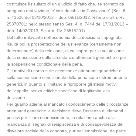
costituisce il risultato di un giudizio di fatto che, se sorretto da
adeguata motivazione, e’ insindacabile in Cassazione” (Sez. 6,
n. 43526 del 03/10/2012 – dep. 09/11/2012, Ritorto e altri, Rv.
25370701; nello stesso senso Sez. 4, n. 7444 del 17/01/2013 –
dep. 14/02/2013, Sciarra, Rv. 25515201).
Del tutto irrilevante nell’economia della decisione impugnata
risulta poi la prospettazione della rilevanza (certamente non
determinante) della relazione, di cui sopra, per la valutazione
della concessione delle circostanze attenuanti generiche e per
la sospensione condizionale della pena.
7. I motivi di ricorso sulle circostanze attenuanti generiche e
sulla sospensione condizionale della pena sono estremamente
generici, in quanto si limitano a riproporre gli stessi motivi
dell’appello, senza critiche specifiche di legittimita’ alla
decisione.
Per quanto attiene al mancato riconoscimento delle circostanze
attenuanti generiche la decisione rileva l’assenza di elementi
positivi per il loro riconoscimento, in relazione anche alla
mancanza di segnali di resipiscenza e di consapevolezza del
disvalore sociale della condotta, pur nell’ammissione, da parte