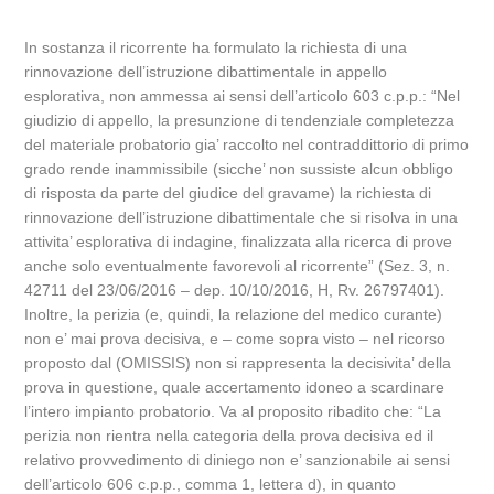
In sostanza il ricorrente ha formulato la richiesta di una
rinnovazione dell’istruzione dibattimentale in appello
esplorativa, non ammessa ai sensi dell’articolo 603 c.p.p.: “Nel
giudizio di appello, la presunzione di tendenziale completezza
del materiale probatorio gia’ raccolto nel contraddittorio di primo
grado rende inammissibile (sicche’ non sussiste alcun obbligo
di risposta da parte del giudice del gravame) la richiesta di
rinnovazione dell’istruzione dibattimentale che si risolva in una
attivita’ esplorativa di indagine, finalizzata alla ricerca di prove
anche solo eventualmente favorevoli al ricorrente” (Sez. 3, n.
42711 del 23/06/2016 – dep. 10/10/2016, H, Rv. 26797401).
Inoltre, la perizia (e, quindi, la relazione del medico curante)
non e’ mai prova decisiva, e – come sopra visto – nel ricorso
proposto dal (OMISSIS) non si rappresenta la decisivita’ della
prova in questione, quale accertamento idoneo a scardinare
l’intero impianto probatorio. Va al proposito ribadito che: “La
perizia non rientra nella categoria della prova decisiva ed il
relativo provvedimento di diniego non e’ sanzionabile ai sensi
dell’articolo 606 c.p.p., comma 1, lettera d), in quanto