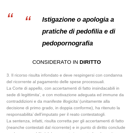
Istigazione o apologia a
pratiche di pedofilia e di
pedopornografia
CONSIDERATO IN
DIRITTO
3. Il ricorso risulta infondato e deve respingersi con condanna
del ricorrente al pagamento delle spese processuali.
La Corte di appello, con accertamenti di fatto insindacabili in
sede di legittimita’, e con motivazione adeguata ed immune da
contraddizioni e da manifeste illogicita’ (unitamente alla
decisione di primo grado, in doppia conforme), ha ritenuto la
responsabilita’ dell’imputato per il reato contestatogli.
La sentenza, infatti, risulta corretta per gli accertamenti di fatto
(neanche contestati dal ricorrente) e in punto di diritto conclude