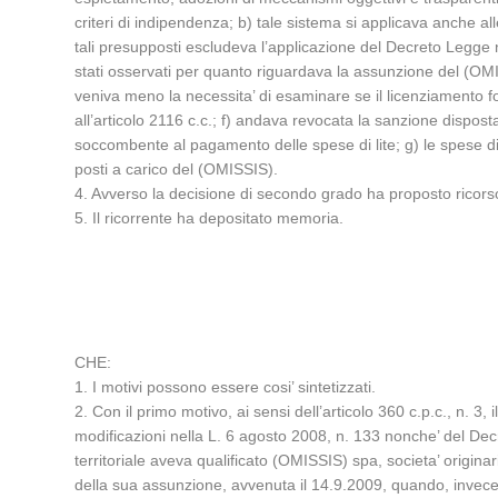
criteri di indipendenza; b) tale sistema si applicava anche all
tali presupposti escludeva l’applicazione del Decreto Legge n.
stati osservati per quanto riguardava la assunzione del (OMIS
veniva meno la necessita’ di esaminare se il licenziamento foss
all’articolo 2116 c.c.; f) andava revocata la sanzione disposta
soccombente al pagamento delle spese di lite; g) le spese di 
posti a carico del (OMISSIS).
4. Avverso la decisione di secondo grado ha proposto ricorso
5. Il ricorrente ha depositato memoria.
CHE:
1. I motivi possono essere cosi’ sintetizzati.
2. Con il primo motivo, ai sensi dell’articolo 360 c.p.c., n. 
modificazioni nella L. 6 agosto 2008, n. 133 nonche’ del Dec
territoriale aveva qualificato (OMISSIS) spa, societa’ origin
della sua assunzione, avvenuta il 14.9.2009, quando, invec