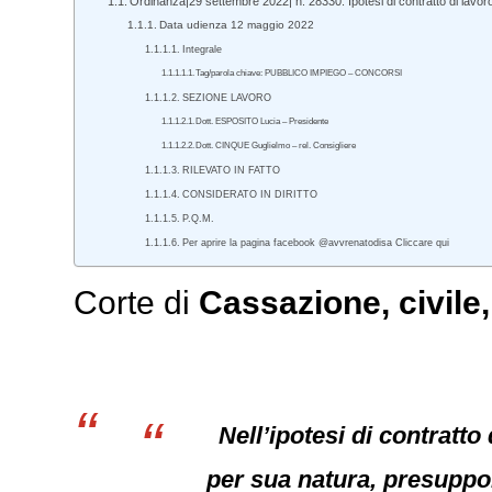
Ordinanza|29 settembre 2022| n. 28330. Ipotesi di contratto di lavoro
Data udienza 12 maggio 2022
Integrale
Tag/parola chiave: PUBBLICO IMPIEGO – CONCORSI
SEZIONE LAVORO
Dott. ESPOSITO Lucia – Presidente
Dott. CINQUE Guglielmo – rel. Consigliere
RILEVATO IN FATTO
CONSIDERATO IN DIRITTO
P.Q.M.
Per aprire la pagina facebook @avvrenatodisa Cliccare qui
Corte di
Cassazione
,
civile
Nell’ipotesi di contratto
per sua natura, presuppon