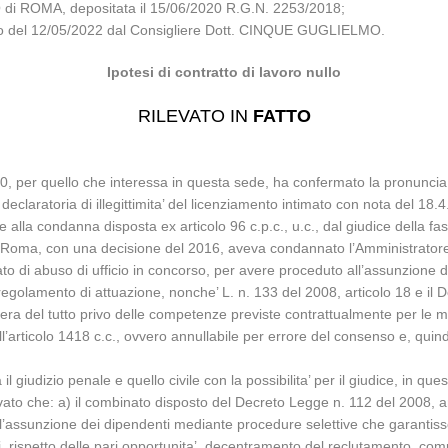
di ROMA, depositata il 15/06/2020 R.G.N. 2253/2018;
iglio del 12/05/2022 dal Consigliere Dott. CINQUE GUGLIELMO.
Ipotesi di contratto di lavoro nullo
RILEVATO IN
FATTO
0, per quello che interessa in questa sede, ha confermato la pronuncia 
claratoria di illegittimita’ del licenziamento intimato con nota del 18.
te alla condanna disposta ex articolo 96 c.p.c., u.c., dal giudice della
e di Roma, con una decisione del 2016, aveva condannato l’Amministrato
eato di abuso di ufficio in concorso, per avere proceduto all’assunzione 
o regolamento di attuazione, nonche’ L. n. 133 del 2008, articolo 18 e il 
) era del tutto privo delle competenze previste contrattualmente per le 
ll’articolo 1418 c.c., ovvero annullabile per errore del consenso e, quind
il giudizio penale e quello civile con la possibilita’ per il giudice, in q
rilevato che: a) il combinato disposto del Decreto Legge n. 112 del 2008,
’assunzione dei dipendenti mediante procedure selettive che garantissero:
, rispetto delle pari opportunita’, decentramento del reclutamento, com