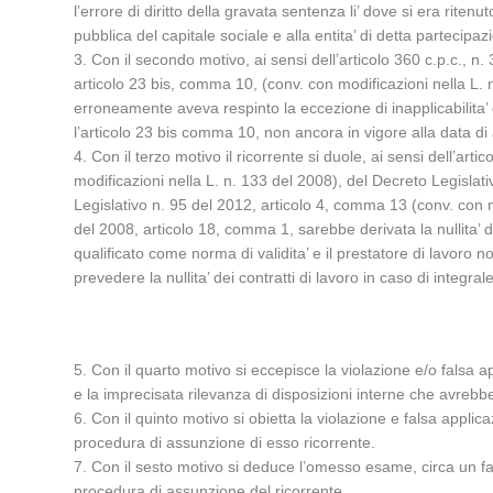
l’errore di diritto della gravata sentenza li’ dove si era ritenu
pubblica del capitale sociale e alla entita’ di detta partecipaz
3. Con il secondo motivo, ai sensi dell’articolo 360 c.p.c., 
articolo 23 bis, comma 10, (conv. con modificazioni nella L. 
erroneamente aveva respinto la eccezione di inapplicabilita’ 
l’articolo 23 bis comma 10, non ancora in vigore alla data di
4. Con il terzo motivo il ricorrente si duole, ai sensi dell’art
modificazioni nella L. n. 133 del 2008), del Decreto Legislati
Legislativo n. 95 del 2012, articolo 4, comma 13 (conv. con m
del 2008, articolo 18, comma 1, sarebbe derivata la nullita’ d
qualificato come norma di validita’ e il prestatore di lavoro 
prevedere la nullita’ dei contratti di lavoro in caso di integra
5. Con il quarto motivo si eccepisce la violazione e/o falsa a
e la imprecisata rilevanza di disposizioni interne che avrebber
6. Con il quinto motivo si obietta la violazione e falsa applica
procedura di assunzione di esso ricorrente.
7. Con il sesto motivo si deduce l’omesso esame, circa un fatto
procedura di assunzione del ricorrente.