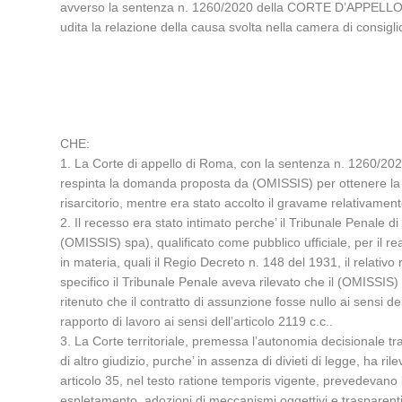
avverso la sentenza n. 1260/2020 della CORTE D’APPELLO 
udita la relazione della causa svolta nella camera di cons
CHE:
1. La Corte di appello di Roma, con la sentenza n. 1260/202
respinta la domanda proposta da (OMISSIS) per ottenere la de
risarcitorio, mentre era stato accolto il gravame relativamen
2. Il recesso era stato intimato perche’ il Tribunale Penal
(OMISSIS) spa), qualificato come pubblico ufficiale, per il r
in materia, quali il Regio Decreto n. 148 del 1931, il relativ
specifico il Tribunale Penale aveva rilevato che il (OMISSIS
ritenuto che il contratto di assunzione fosse nullo ai sensi de
rapporto di lavoro ai sensi dell’articolo 2119 c.c..
3. La Corte territoriale, premessa l’autonomia decisionale tra 
di altro giudizio, purche’ in assenza di divieti di legge, ha 
articolo 35, nel testo ratione temporis vigente, prevedevano l
espletamento, adozioni di meccanismi oggettivi e trasparenti