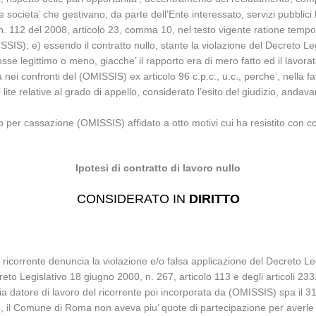
e societa’ che gestivano, da parte dell’Ente interessato, servizi pubblici 
 112 del 2008, articolo 23, comma 10, nel testo vigente ratione temporis;
SIS); e) essendo il contratto nullo, stante la violazione del Decreto L
e legittimo o meno, giacche’ il rapporto era di mero fatto ed il lavorator
 nei confronti del (OMISSIS) ex articolo 96 c.p.c., u.c., perche’, nella f
lite relative al grado di appello, considerato l’esito del giudizio, and
 per cassazione (OMISSIS) affidato a otto motivi cui ha resistito con 
Ipotesi di contratto di lavoro nullo
CONSIDERATO IN
DIRITTO
3, il ricorrente denuncia la violazione e/o falsa applicazione del Decreto 
reto Legislativo 18 giugno 2000, n. 267, articolo 113 e degli articoli 2
aria datore di lavoro del ricorrente poi incorporata da (OMISSIS) spa i
e, il Comune di Roma non aveva piu’ quote di partecipazione per averl