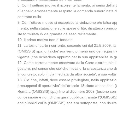
8. Con il settimo motivo il ricorrente lamenta, ai sensi dell’a
di appello erroneamente respinto la domanda subordinata di 
contratto nullo.
9. Con l’ottavo motivo si eccepisce la violazione e/o falsa appl
merito, nella statuizione sulle spese di lite, disatteso i pr
lite formulata in via gradata da esso reclamante.
10. Il primo motivo non e’ fondato.
11. La tesi di parte ricorrente, secondo cui dal 21.5.2009, la
(OMISSIS) spa, di talche’ era venuto meno uno dei requisiti c
vigente (che richiedeva appunto per la sua applicabilita’ la ge
12. Come correttamente osservato dalla Corte distrettuale il pr
gestore, nel senso che cio’ che rileva e’ la circostanza che de
in concreto, solo in via mediata da altra societa’, a sua volta
13. Cio’ che, infatti, deve essere privilegiato, nella applicazi
presupposti di operativita’ dell’articolo 18 citato atteso 
Roma a (OMISSIS) spa) fino al dicembre 2009 (fusione con (OM
concessione e non di una gara pubblica; tramite I'(OMISSIS) s
enti pubblici cui la (OMISSIS) spa era sottoposta, non risul