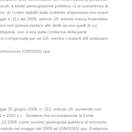
locali, a totale partecipazione pubblica; c) la sussistenza di
 d) i criteri stabiliti dalle suddette disposizioni non erano
egge n. 112 del 2008, articolo 18, avente natura imperativa,
e non poteva vantare altri diritti se non quelli di cui
attispecie, non vi era stata condanna della parte
avano compensate per un 1/5, mentre i restanti 4/5 andavano
controricorso (OMISSIS) spa.
Legge 25 giugno 2008, n. 112, articolo 18, convertito con
331 e 2501 c.c.. Sostiene che erroneamente la Corte
l 31.12.2009, come societa’ partecipata pubblica al momento
e cedute nel maggio del 2009 ad (OMISSIS) spa. Evidenzia