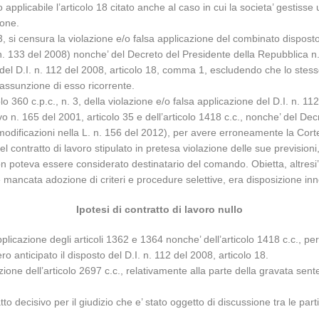
to applicabile l’articolo 18 citato anche al caso in cui la societa’ gestisse 
ione.
n. 3, si censura la violazione e/o falsa applicazione del combinato disp
n. 133 del 2008) nonche’ del Decreto del Presidente della Repubblica n.
del D.I. n. 112 del 2008, articolo 18, comma 1, escludendo che lo stesso
 assunzione di esso ricorrente.
icolo 360 c.p.c., n. 3, della violazione e/o falsa applicazione del D.I. n.
vo n. 165 del 2001, articolo 35 e dell’articolo 1418 c.c., nonche’ del De
odificazioni nella L. n. 156 del 2012), per avere erroneamente la Corte 
el contratto di lavoro stipulato in pretesa violazione delle sue prevision
non poteva essere considerato destinatario del comando. Obietta, altresi’
le mancata adozione di criteri e procedure selettive, era disposizione inno
Ipotesi di contratto di lavoro nullo
pplicazione degli articoli 1362 e 1364 nonche’ dell’articolo 1418 c.c., pe
o anticipato il disposto del D.I. n. 112 del 2008, articolo 18.
zione dell’articolo 2697 c.c., relativamente alla parte della gravata sente
 decisivo per il giudizio che e’ stato oggetto di discussione tra le parti