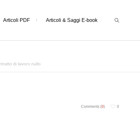
Articoli PDF
Articoli & Saggi E-book
ntratto di lavoro nullo
Comments (
0
)
0