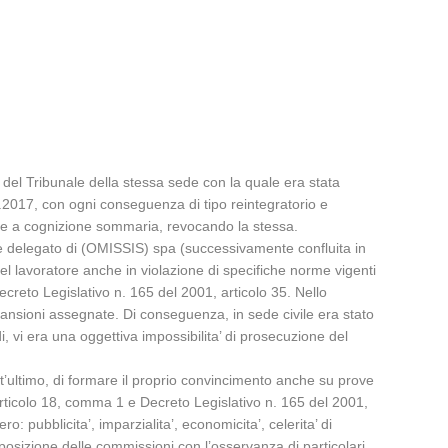
del Tribunale della stessa sede con la quale era stata
4.2017, con ogni conseguenza di tipo reintegratorio e
 fase a cognizione sommaria, revocando la stessa.
re delegato di (OMISSIS) spa (successivamente confluita in
del lavoratore anche in violazione di specifiche norme vigenti
Decreto Legislativo n. 165 del 2001, articolo 35. Nello
mansioni assegnate. Di conseguenza, in sede civile era stato
i, vi era una oggettiva impossibilita’ di prosecuzione del
uest’ultimo, di formare il proprio convincimento anche su prove
 articolo 18, comma 1 e Decreto Legislativo n. 165 del 2001,
 pubblicita’, imparzialita’, economicita’, celerita’ di
posizione delle commissioni con l’osservanza di particolari