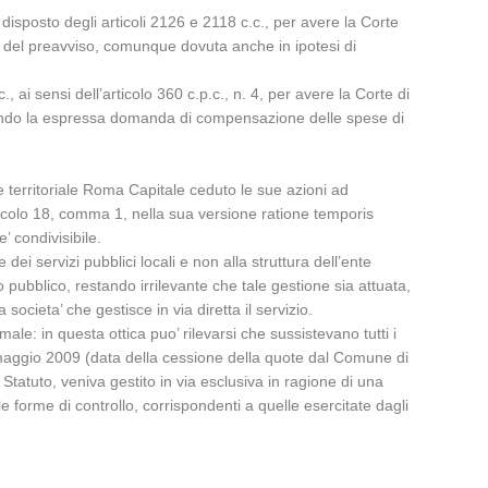
o disposto degli articoli 2126 e 2118 c.c., per avere la Corte
a del preavviso, comunque dovuta anche in ipotesi di
, ai sensi dell’articolo 360 c.p.c., n. 4, per avere la Corte di
spingendo la espressa domanda di compensazione delle spese di
te territoriale Roma Capitale ceduto le sue azioni ad
rticolo 18, comma 1, nella sua versione ratione temporis
’ condivisibile.
ei servizi pubblici locali e non alla struttura dell’ente
o pubblico, restando irrilevante che tale gestione sia attuata,
ocieta’ che gestisce in via diretta il servizio.
male: in questa ottica puo’ rilevarsi che sussistevano tutti i
 maggio 2009 (data della cessione della quote dal Comune di
tatuto, veniva gestito in via esclusiva in ragione di una
 forme di controllo, corrispondenti a quelle esercitate dagli