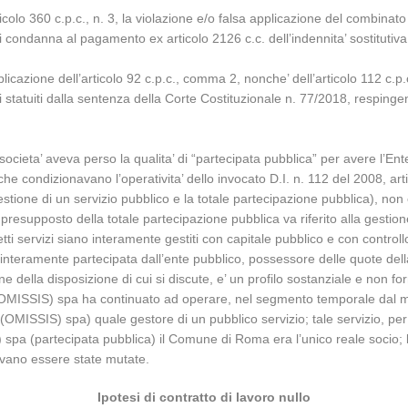
rticolo 360 c.p.c., n. 3, la violazione e/o falsa applicazione del combinat
condanna al pagamento ex articolo 2126 c.c. dell’indennita’ sostitutiv
icazione dell’articolo 92 c.p.c., comma 2, nonche’ dell’articolo 112 c.p.c.
incipi statuiti dalla sentenza della Corte Costituzionale n. 77/2018, re
 societa’ aveva perso la qualita’ di “partecipata pubblica” per avere l’En
he condizionavano l’operativita’ dello invocato D.I. n. 112 del 2008, a
stione di un servizio pubblico e la totale partecipazione pubblica), non e
esupposto della totale partecipazione pubblica va riferito alla gestione d
tti servizi siano interamente gestiti con capitale pubblico e con controll
 interamente partecipata dall’ente pubblico, possessore delle quote della s
one della disposizione di cui si discute, e’ un profilo sostanziale e non for
che: (OMISSIS) spa ha continuato ad operare, nel segmento temporale dal
ISSIS) spa) quale gestore di un pubblico servizio; tale servizio, per S
pa (partecipata pubblica) il Comune di Roma era l’unico reale socio; le
tavano essere state mutate.
Ipotesi di contratto di lavoro nullo