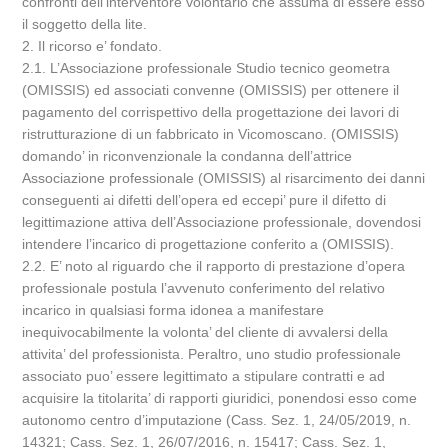
confronti dell’interventore volontario che assuma di essere esso
il soggetto della lite.
2. Il ricorso e’ fondato.
2.1. L’Associazione professionale Studio tecnico geometra
(OMISSIS) ed associati convenne (OMISSIS) per ottenere il
pagamento del corrispettivo della progettazione dei lavori di
ristrutturazione di un fabbricato in Vicomoscano. (OMISSIS)
domando’ in riconvenzionale la condanna dell’attrice
Associazione professionale (OMISSIS) al risarcimento dei danni
conseguenti ai difetti dell’opera ed eccepi’ pure il difetto di
legittimazione attiva dell’Associazione professionale, dovendosi
intendere l’incarico di progettazione conferito a (OMISSIS).
2.2. E’ noto al riguardo che il rapporto di prestazione d’opera
professionale postula l’avvenuto conferimento del relativo
incarico in qualsiasi forma idonea a manifestare
inequivocabilmente la volonta’ del cliente di avvalersi della
attivita’ del professionista. Peraltro, uno studio professionale
associato puo’ essere legittimato a stipulare contratti e ad
acquisire la titolarita’ di rapporti giuridici, ponendosi esso come
autonomo centro d’imputazione (Cass. Sez. 1, 24/05/2019, n.
14321; Cass. Sez. 1, 26/07/2016, n. 15417; Cass. Sez. 1,