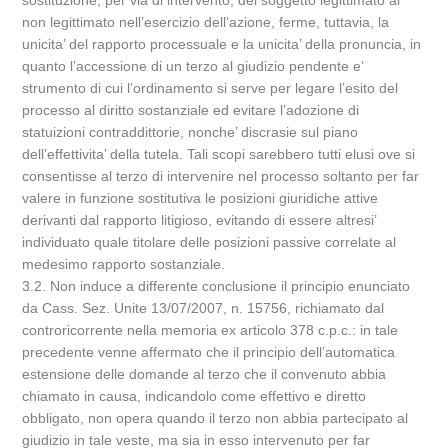
sostituzione, per via di intervento, del soggetto legittimato al
non legittimato nell’esercizio dell’azione, ferme, tuttavia, la
unicita’ del rapporto processuale e la unicita’ della pronuncia, in
quanto l’accessione di un terzo al giudizio pendente e’
strumento di cui l’ordinamento si serve per legare l’esito del
processo al diritto sostanziale ed evitare l’adozione di
statuizioni contraddittorie, nonche’ discrasie sul piano
dell’effettivita’ della tutela. Tali scopi sarebbero tutti elusi ove si
consentisse al terzo di intervenire nel processo soltanto per far
valere in funzione sostitutiva le posizioni giuridiche attive
derivanti dal rapporto litigioso, evitando di essere altresi’
individuato quale titolare delle posizioni passive correlate al
medesimo rapporto sostanziale.
3.2. Non induce a differente conclusione il principio enunciato
da Cass. Sez. Unite 13/07/2007, n. 15756, richiamato dal
controricorrente nella memoria ex articolo 378 c.p.c.: in tale
precedente venne affermato che il principio dell’automatica
estensione delle domande al terzo che il convenuto abbia
chiamato in causa, indicandolo come effettivo e diretto
obbligato, non opera quando il terzo non abbia partecipato al
giudizio in tale veste, ma sia in esso intervenuto per far