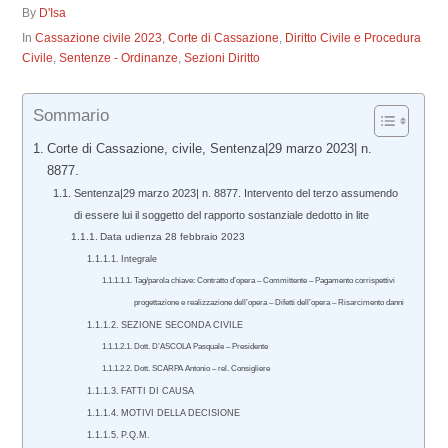
By
D'Isa
In
Cassazione civile 2023
,
Corte di Cassazione
,
Diritto Civile e Procedura
Civile
,
Sentenze - Ordinanze
,
Sezioni Diritto
Sommario
Corte di Cassazione, civile, Sentenza|29 marzo 2023| n.
8877.
Sentenza|29 marzo 2023| n. 8877. Intervento del terzo assumendo
di essere lui il soggetto del rapporto sostanziale dedotto in lite
Data udienza 28 febbraio 2023
Integrale
Tag/parola chiave: Contratto d’opera – Committente – Pagamento corrispettivi
progettazione e realizzazione dell’opera – Difetti dell’opera – Risarcimento danni
SEZIONE SECONDA CIVILE
Dott. D’ASCOLA Pasquale – Presidente
Dott. SCARPA Antonio – rel. Consigliere
FATTI DI CAUSA
MOTIVI DELLA DECISIONE
P.Q.M.