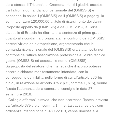
della stessa. Il Tribunale di Cremona, riuniti i giudizi, accolse,
tra l’altro, la domanda riconvenzionale del (OMISSIS) e
condanno’ in solido il (OMISSIS) ed il (OMISSIS) a pagargli la
somma di Euro 120.000,00 a titolo di risarcimento dei danni.
Proposto appello da (OMISSIS) e da (OMISSIS), la Corte
d’appello di Brescia ha riformato la sentenza di primo grado
quanto alla condanna pronunciata nei confronti del (OMISSIS),
perche’ viziata da extrapetizione, argomentando che la
domanda riconvenzionale del (OMISSIS) era stata rivolta nei
confronti dell’attrice Associazione professionale Studio tecnico
geom. (OMISSIS) ed associati e non di (OMISSIS).
Su proposta del relatore, che riteneva che il ricorso potesse
essere dichiarato manifestamente infondato, con la
conseguente definibilita’ nelle forme di cui all’articolo 380-bis
c.p.c., in relazione all’articolo 375 c.p.c., comma 1, n. 5), venne
fissata l’adunanza della camera di consiglio in data 27
settembre 2018.
Il Collegio affermo’, tuttavia, che non ricorresse l’ipotesi prevista
dall’articolo 375 c.p.c., comma 1, n. 5. La causa, percio’, con
ordinanza interlocutoria n. 4895/2019, venne rimessa alla