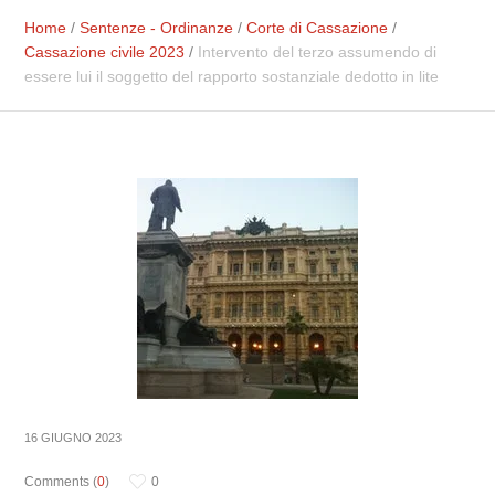
Home
/
Sentenze - Ordinanze
/
Corte di Cassazione
/
Cassazione civile 2023
/
Intervento del terzo assumendo di
essere lui il soggetto del rapporto sostanziale dedotto in lite
16 GIUGNO 2023
Comments (
0
)
0