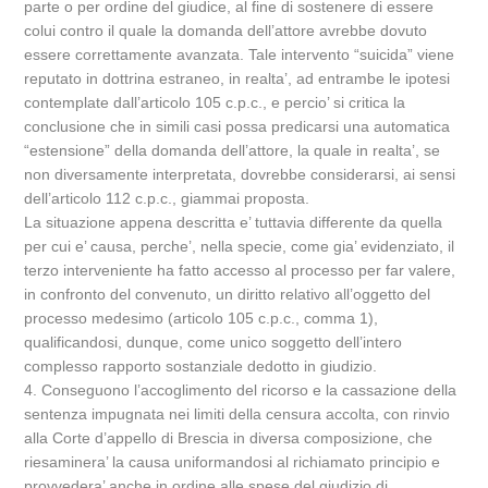
parte o per ordine del giudice, al fine di sostenere di essere
colui contro il quale la domanda dell’attore avrebbe dovuto
essere correttamente avanzata. Tale intervento “suicida” viene
reputato in dottrina estraneo, in realta’, ad entrambe le ipotesi
contemplate dall’articolo 105 c.p.c., e percio’ si critica la
conclusione che in simili casi possa predicarsi una automatica
“estensione” della domanda dell’attore, la quale in realta’, se
non diversamente interpretata, dovrebbe considerarsi, ai sensi
dell’articolo 112 c.p.c., giammai proposta.
La situazione appena descritta e’ tuttavia differente da quella
per cui e’ causa, perche’, nella specie, come gia’ evidenziato, il
terzo interveniente ha fatto accesso al processo per far valere,
in confronto del convenuto, un diritto relativo all’oggetto del
processo medesimo (articolo 105 c.p.c., comma 1),
qualificandosi, dunque, come unico soggetto dell’intero
complesso rapporto sostanziale dedotto in giudizio.
4. Conseguono l’accoglimento del ricorso e la cassazione della
sentenza impugnata nei limiti della censura accolta, con rinvio
alla Corte d’appello di Brescia in diversa composizione, che
riesaminera’ la causa uniformandosi al richiamato principio e
provvedera’ anche in ordine alle spese del giudizio di