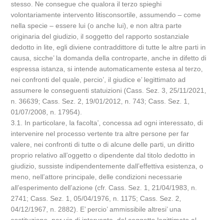
stesso. Ne consegue che qualora il terzo spieghi
volontariamente intervento litisconsortile, assumendo – come
nella specie – essere lui (o anche lui), e non altra parte
originaria del giudizio, il soggetto del rapporto sostanziale
dedotto in lite, egli diviene contraddittore di tutte le altre parti in
causa, sicche’ la domanda della controparte, anche in difetto di
espressa istanza, si intende automaticamente estesa al terzo,
nei confronti del quale, percio’, il giudice e’ legittimato ad
assumere le conseguenti statuizioni (Cass. Sez. 3, 25/11/2021,
n. 36639; Cass. Sez. 2, 19/01/2012, n. 743; Cass. Sez. 1,
01/07/2008, n. 17954).
3.1. In particolare, la facolta’, concessa ad ogni interessato, di
intervenire nel processo vertente tra altre persone per far
valere, nei confronti di tutte o di alcune delle parti, un diritto
proprio relativo all’oggetto o dipendente dal titolo dedotto in
giudizio, sussiste indipendentemente dall’effettiva esistenza, o
meno, nell’attore principale, delle condizioni necessarie
all’esperimento dell’azione (cfr. Cass. Sez. 1, 21/04/1983, n.
2741; Cass. Sez. 1, 05/04/1976, n. 1175; Cass. Sez. 2,
04/12/1967, n. 2882). E’ percio’ ammissibile altresi’ una