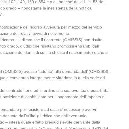
rticoli 102, 149, 160 e 354 c.p.c., nonche’ della L. n. 53 del
ndo grado – nonostante la inesistenza della notifica
o”.
 notificazione del ricorso avvenuta per mezzo del servizio
ione dei relativi avvisi di ricevimento.
icorso – il rilievo che il ricorrente (OMISSIS) non risulta
ndo grado, giudizi che risultano promossi entrambi dall’
sazione dei danni di cui ha chiesto il risarcimento) e che si
e, il (OMISSIS) avesse “aderito” alla domanda dell’ (OMISSIS),
 quale convenuto integralmente vittorioso in quella sede ed
del contraddittorio ed in ordine alla sua eventuale possibilita’
ua posizione di coobbligato per il pagamento dell’imposta di
a domanda o per resistere ad essa e’ necessario avervi
esunto dall’utilita’ giuridica che dall’eventuale
o – intesa quale effetto pregiudizievole derivante dalla
azione e’ inammissibile” (Cass., Sez. 3, Sentenza n. 1902 del