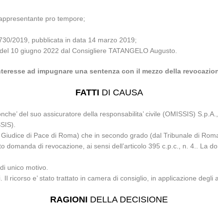
 rappresentante pro tempore;
5730/2019, pubblicata in data 14 marzo 2019;
lio del 10 giugno 2022 dal Consigliere TATANGELO Augusto.
nteresse ad impugnare una sentenza con il mezzo della revocazio
FATTI
DI CAUSA
nche’ del suo assicuratore della responsabilita’ civile (OMISSIS) S.p.A.
SSIS).
l Giudice di Pace di Roma) che in secondo grado (dal Tribunale di Rom
 domanda di revocazione, ai sensi dell’articolo 395 c.p.c., n. 4.. La do
di unico motivo.
 Il ricorso e’ stato trattato in camera di consiglio, in applicazione degli a
RAGIONI
DELLA DECISIONE