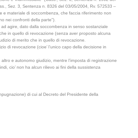
Cass., Sez. 3, Sentenza n. 8326 del 03/05/2004, Rv. 572533 –
ale e materiale di soccombenza, che faccia riferimento non
o nei confronti della parte”).
sse ad agire, dato dalla soccombenza in senso sostanziale
 che in quello di revocazione (senza aver proposto alcuna
izio di merito che in quello di revocazione.
io di revocazione (cioe’ l’unico capo della decisione in
altro e autonomo giudizio, mentre l’imposta di registrazione
di, cio’ non ha alcun rilievo ai fini della sussistenza
’impugnazione) di cui al Decreto del Presidente della