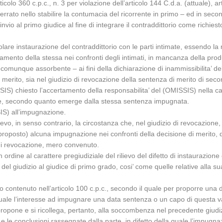
icolo 360 c.p.c., n. 3 per violazione dell’articolo 144 C.d.a. (attuale), a
errato nello stabilire la contumacia del ricorrente in primo – ed in seco
invio al primo giudice al fine di integrare il contraddittorio come richiest
olare instaurazione del contraddittorio con le parti intimate, essendo la
mento della stessa nei confronti degli intimati, in mancanza della produz
unque assorbente – ai fini della dichiarazione di inammissibilita’ del r
 merito, sia nel giudizio di revocazione della sentenza di merito di seco
IS) chiesto l’accertamento della responsabilita’ del (OMISSIS) nella cau
nde, secondo quanto emerge dalla stessa sentenza impugnata.
IS) all’impugnazione.
ievo, in senso contrario, la circostanza che, nel giudizio di revocazion
 proposto) alcuna impugnazione nei confronti della decisione di merito,
di revocazione, mero convenuto.
rdine al carattere pregiudiziale del rilievo del difetto di instaurazione 
el giudizio al giudice di primo grado, cosi’ come quelle relative alla s
ipio contenuto nell’articolo 100 c.p.c., secondo il quale per proporre un
uale l’interesse ad impugnare una data sentenza o un capo di questa va d
opone e si ricollega, pertanto, alla soccombenza nel precedente giudizi
 le conclusioni rassegnate dalla parte, in difetto della quale l’impugn