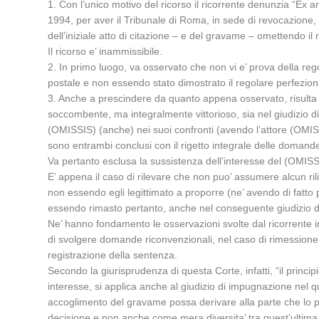
1. Con l’unico motivo del ricorso il ricorrente denunzia “Ex art
1994, per aver il Tribunale di Roma, in sede di revocazione, 
dell’iniziale atto di citazione – e del gravame – omettendo il r
Il ricorso e’ inammissibile.
2. In primo luogo, va osservato che non vi e’ prova della reg
postale e non essendo stato dimostrato il regolare perfeziona
3. Anche a prescindere da quanto appena osservato, risulta com
soccombente, ma integralmente vittorioso, sia nel giudizio di
(OMISSIS) (anche) nei suoi confronti (avendo l’attore (OMISS
sono entrambi conclusi con il rigetto integrale delle doma
Va pertanto esclusa la sussistenza dell’interesse del (OMISS
E’ appena il caso di rilevare che non puo’ assumere alcun ril
non essendo egli legittimato a proporre (ne’ avendo di fatto
essendo rimasto pertanto, anche nel conseguente giudizio 
Ne’ hanno fondamento le osservazioni svolte dal ricorrente in o
di svolgere domande riconvenzionali, nel caso di rimessione d
registrazione della sentenza.
Secondo la giurisprudenza di questa Corte, infatti, “il princ
interesse, si applica anche al giudizio di impugnazione nel q
accoglimento del gravame possa derivare alla parte che lo pr
decisione e non anche come mera diversita’ tra quest’ultima e