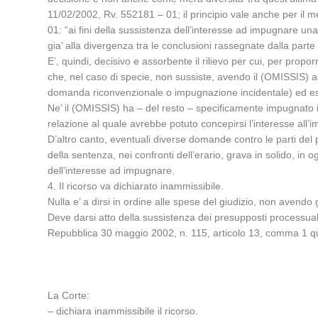
11/02/2002, Rv. 552181 – 01; il principio vale anche per il 
01: “ai fini della sussistenza dell’interesse ad impugnare u
gia’ alla divergenza tra le conclusioni rassegnate dalla parte
E’, quindi, decisivo e assorbente il rilievo per cui, per pro
che, nel caso di specie, non sussiste, avendo il (OMISSIS) a
domanda riconvenzionale o impugnazione incidentale) ed essen
Ne’ il (OMISSIS) ha – del resto – specificamente impugnato il
relazione al quale avrebbe potuto concepirsi l’interesse all’
D’altro canto, eventuali diverse domande contro le parti de
della sentenza, nei confronti dell’erario, grava in solido, in 
dell’interesse ad impugnare.
4. Il ricorso va dichiarato inammissibile.
Nulla e’ a dirsi in ordine alle spese del giudizio, non avendo gli
Deve darsi atto della sussistenza dei presupposti processuali 
Repubblica 30 maggio 2002, n. 115, articolo 13, comma 1 q
La Corte:
– dichiara inammissibile il ricorso.