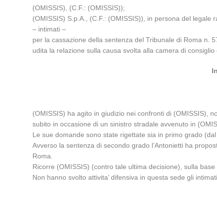
(OMISSIS), (C.F.: (OMISSIS));
(OMISSIS) S.p.A., (C.F.: (OMISSIS)), in persona del legale
– intimati –
per la cassazione della sentenza del Tribunale di Roma n. 
udita la relazione sulla causa svolta alla camera di consig
I
(OMISSIS) ha agito in giudizio nei confronti di (OMISSIS), no
subito in occasione di un sinistro stradale avvenuto in (OMI
Le sue domande sono state rigettate sia in primo grado (da
Avverso la sentenza di secondo grado l’Antonietti ha proposto
Roma.
Ricorre (OMISSIS) (contro tale ultima decisione), sulla base 
Non hanno svolto attivita’ difensiva in questa sede gli intimati.