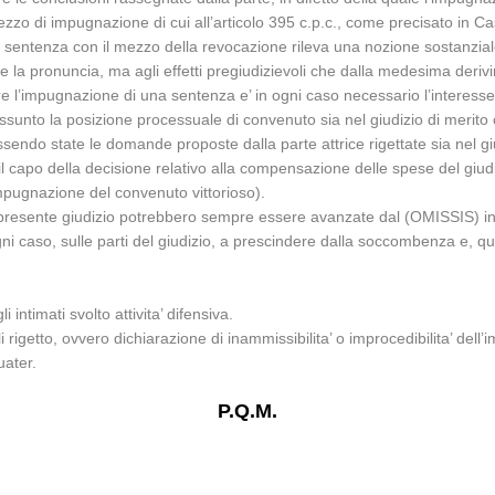
mezzo di impugnazione di cui all’articolo 395 c.p.c., come precisato in 
na sentenza con il mezzo della revocazione rileva una nozione sostanzi
 e la pronuncia, ma agli effetti pregiudizievoli che dalla medesima derivin
porre l’impugnazione di una sentenza e’ in ogni caso necessario l’intere
ssunto la posizione processuale di convenuto sia nel giudizio di merito
do state le domande proposte dalla parte attrice rigettate sia nel giud
 capo della decisione relativo alla compensazione delle spese del giudiz
impugnazione del convenuto vittorioso).
l presente giudizio potrebbero sempre essere avanzate dal (OMISSIS) in 
ogni caso, sulle parti del giudizio, a prescindere dalla soccombenza e, quin
 intimati svolto attivita’ difensiva.
rigetto, ovvero dichiarazione di inammissibilita’ o improcedibilita’ dell
uater.
P.Q.M.