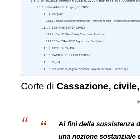
Ordinanza|19 settembre 2022| n. 27387. Interesse ad impugnare un
Data udienza 10 giugno 2022
Integrale
Tag/parola chiave: Impugnazione – Interesse ad agire – Soccombenza sostanzia
SEZIONE TERZA CIVILE
Dott. SCARANO Luigi Alessandro – Presidente
Dott. TATANGELO Augusto – rel. Consigliere
FATTI DI CAUSA
RAGIONI DELLA DECISIONE
P.Q.M.
Per aprire la pagina facebook @avvrenatodisa Cliccare qui
Corte di
Cassazione
,
civile
I
Ai fini della sussistenza
una nozione sostanziale e