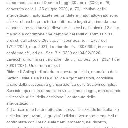
come modificato dal Decreto Legge 30 aprile 2020, n. 28,
convertito dalla L. 25 giugno 2020, n. 70, i risultati delle
intercettazioni autorizzate per un determinato fatto-reato sono
utilizzabili anche per ulteriori fatti-reato legati al primo da una
connessione sostanziale rilevante ai sensi dell’articolo 12 c.p.p.,
ma solo a condizione che rientrino nei limiti di ammissibilita’
previsti dall’articolo 266 c.p.p.” (cosi’ Sez. 5, n. 1757 del
17/12/2020, dep. 2021, Lombardo, Rv. 28032602; in senso
conforme cfr., ad es., Sez. 3 n. 9369 del 04/02/2020,
Lavecchia, non mass., nonche’, da ultimo, Sez. 6, n. 23244 del
20/01/2021, Urso, non mass.).
Ritiene il Collegio di aderire a questo principio, enunciato dalle
Sezioni unite sulla base di solide argomentazioni, condivise
anche dalla successiva giurisprudenza delle Sezioni semplici.
Sussiste, quindi, la denunciata violazione di legge, non essendo
utilizzabile ai fini della decisione il contenuto delle
intercettazioni.
4. La ricorrente ha dedotto che, senza l’utilizzo delle risultanze
delle intercettazioni, la gravita’ indiziaria verrebbe meno e si e’
confrontata con i residui elementi probatori, nel rispetto,