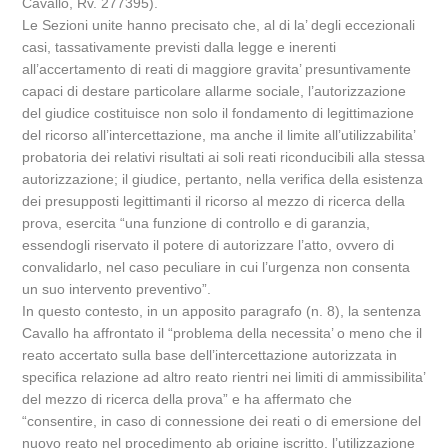
Cavallo, Rv. 277395).
Le Sezioni unite hanno precisato che, al di la’ degli eccezionali
casi, tassativamente previsti dalla legge e inerenti
all’accertamento di reati di maggiore gravita’ presuntivamente
capaci di destare particolare allarme sociale, l’autorizzazione
del giudice costituisce non solo il fondamento di legittimazione
del ricorso all’intercettazione, ma anche il limite all’utilizzabilita’
probatoria dei relativi risultati ai soli reati riconducibili alla stessa
autorizzazione; il giudice, pertanto, nella verifica della esistenza
dei presupposti legittimanti il ricorso al mezzo di ricerca della
prova, esercita “una funzione di controllo e di garanzia,
essendogli riservato il potere di autorizzare l’atto, ovvero di
convalidarlo, nel caso peculiare in cui l’urgenza non consenta
un suo intervento preventivo”.
In questo contesto, in un apposito paragrafo (n. 8), la sentenza
Cavallo ha affrontato il “problema della necessita’ o meno che il
reato accertato sulla base dell’intercettazione autorizzata in
specifica relazione ad altro reato rientri nei limiti di ammissibilita’
del mezzo di ricerca della prova” e ha affermato che
“consentire, in caso di connessione dei reati o di emersione del
nuovo reato nel procedimento ab origine iscritto, l’utilizzazione