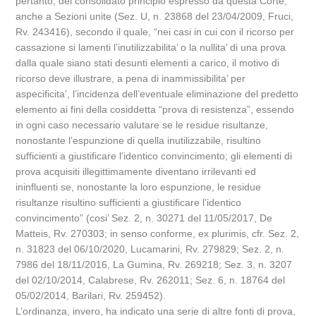
pertanto, del consolidato principio espresso da questa Corte,
anche a Sezioni unite (Sez. U, n. 23868 del 23/04/2009, Fruci,
Rv. 243416), secondo il quale, “nei casi in cui con il ricorso per
cassazione si lamenti l’inutilizzabilita’ o la nullita’ di una prova
dalla quale siano stati desunti elementi a carico, il motivo di
ricorso deve illustrare, a pena di inammissibilita’ per
aspecificita’, l’incidenza dell’eventuale eliminazione del predetto
elemento ai fini della cosiddetta “prova di resistenza”, essendo
in ogni caso necessario valutare se le residue risultanze,
nonostante l’espunzione di quella inutilizzabile, risultino
sufficienti a giustificare l’identico convincimento; gli elementi di
prova acquisiti illegittimamente diventano irrilevanti ed
ininfluenti se, nonostante la loro espunzione, le residue
risultanze risultino sufficienti a giustificare l’identico
convincimento” (cosi’ Sez. 2, n. 30271 del 11/05/2017, De
Matteis, Rv. 270303; in senso conforme, ex plurimis, cfr. Sez. 2,
n. 31823 del 06/10/2020, Lucamarini, Rv. 279829; Sez. 2, n.
7986 del 18/11/2016, La Gumina, Rv. 269218; Sez. 3, n. 3207
del 02/10/2014, Calabrese, Rv. 262011; Sez. 6, n. 18764 del
05/02/2014, Barilari, Rv. 259452).
L’ordinanza, invero, ha indicato una serie di altre fonti di prova,