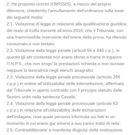
2. Ha proposto ricorso (OMISSIS), a mezzo del proprio
difensore, chiedendo l’annullamento dell’ordinanza sulla base
dei seguenti motivi.
2.1. Violazione di legge in relazione alla qualificazione giuridica
del reato di truffa inerente all’anno 2016, che il Tribunale, con
una inammissibile inversione dell’onere della prova, ha ritenuto
consumato e non tentato.
2.2. Violazione della legge penale (articoli 56 e 640 c.p.), in
quanto gli atti contestati non erano idonei a trarre in inganno
l’I.N.P.S., che non erogo’ le prestazioni richieste e non iscrisse
neppure la lavoratrice negli elenchi anagrafici.
2.3. Violazione della legge penale processuale (articolo 266
c.p.p.) in ordine all’utilizzabilita’ delle intercettazioni, affermata
dal Tribunale in aperto contrasto con il principio statuito dalle
Sezioni unite nella sentenza Cavallo.
2.4. Violazione della legge penale processuale (articolo 63
c.p.p.) in relazione all’utilizzabilita’ delle dichiarazioni
dell’indagata, rese quale persona informata sui fatti in un
momento in cui erano gia’ emersi a suo carico indizi di reita’.
2.5. Contraddittorieta’ e manifesta illogicita’ della motivazione