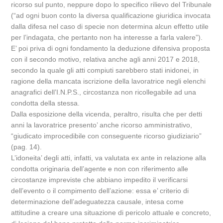
ricorso sul punto, neppure dopo lo specifico rilievo del Tribunale
(“ad ogni buon conto la diversa qualificazione giuridica invocata
dalla difesa nel caso di specie non determina alcun effetto utile
per l’indagata, che pertanto non ha interesse a farla valere”).
E’ poi priva di ogni fondamento la deduzione difensiva proposta
con il secondo motivo, relativa anche agli anni 2017 e 2018,
secondo la quale gli atti compiuti sarebbero stati inidonei, in
ragione della mancata iscrizione della lavoratrice negli elenchi
anagrafici dell’I.N.P.S., circostanza non ricollegabile ad una
condotta della stessa.
Dalla esposizione della vicenda, peraltro, risulta che per detti
anni la lavoratrice presento’ anche ricorso amministrativo,
“giudicato improcedibile con conseguente ricorso giudiziario”
(pag. 14).
L’idoneita’ degli atti, infatti, va valutata ex ante in relazione alla
condotta originaria dell’agente e non con riferimento alle
circostanze impreviste che abbiano impedito il verificarsi
dell’evento o il compimento dell’azione: essa e’ criterio di
determinazione dell’adeguatezza causale, intesa come
attitudine a creare una situazione di pericolo attuale e concreto,