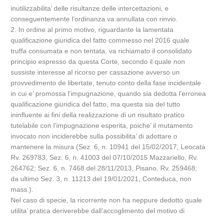
inutilizzabilita’ delle risultanze delle intercettazioni, e
conseguentemente l’ordinanza va annullata con rinvio.
2. In ordine al primo motivo, riguardante la lamentata
qualificazione giuridica del fatto commesso nel 2016 quale
truffa consumata e non tentata, va richiamato il consolidato
principio espresso da questa Corte, secondo il quale non
sussiste interesse al ricorso per cassazione avverso un
provvedimento de libertate, tenuto conto della fase incidentale
in cui e’ promossa l’impugnazione, quando sia dedotta l’erronea
qualificazione giuridica del fatto, ma questa sia del tutto
ininfluente ai fini della realizzazione di un risultato pratico
tutelabile con l’impugnazione esperita, poiche’ il mutamento
invocato non inciderebbe sulla possibilita’ di adottare o
mantenere la misura (Sez. 6, n. 10941 del 15/02/2017, Leocata
Rv. 269783; Sez. 6, n. 41003 del 07/10/2015 Mazzariello, Rv.
264762; Sez. 6, n. 7468 del 28/11/2013, Pisano, Rv. 259468;
da ultimo Sez. 3, n. 11213 del 19/01/2021, Conteduca, non
mass.).
Nel caso di specie, la ricorrente non ha neppure dedotto quale
utilita’ pratica deriverebbe dall’accoglimento del motivo di