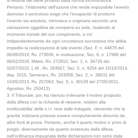
di lesione del bene protetto dalla norma incriminatrice.
Pertanto, l’inidoneita’ dell’azione che rende impossibile l’evento
dannoso o pericoloso esige che l’incapacita’ di produrre
l’evento sia assoluta, intrinseca e originaria secondo una
valutazione oggettiva da compiersi ex ante, risalendo al
momento iniziale del suo compimento, e cio’
indipendentemente da ogni circostanza successiva che abbia
impedito la realizzazione di tale evento (Sez. F, n. 44878 del
06/08/2019, Rv. 279036, in motivazione; Sez. 6, n. 17988 del
06/02/2018, Mileto, Rv. 272810; Sez. 1, n. 36726 del
02/07/2015, L.M., Rv. 264567; Sez. 5, n. 9254 del 15/10/2014,
dep. 2015, Semeraro, Rv. 263058; Sez. 2, n. 36631 del
15/05/2013, Rv. 257063; Sez. 5, n. 30139 del 27/05/2011,
Agostino, Rv. 250413).
3. Il Tribunale, poi, ha ritenuto irrilevante il motivo proposto
dalla difesa con la richiesta di riesame, relativo alla
inutilizzabilita’ delle s.i.t. rese dalle indagate, ritenendo che la
gravita’ indiziaria potesse essere compiutamente desunta da
altre fonti di prova. Pertanto, anche il quarto motivo e’ privo di
pregio: diversamente da quanto sostenuto dalla difesa,
nell’ordinanza impugnata dette dichiarazioni non sono state