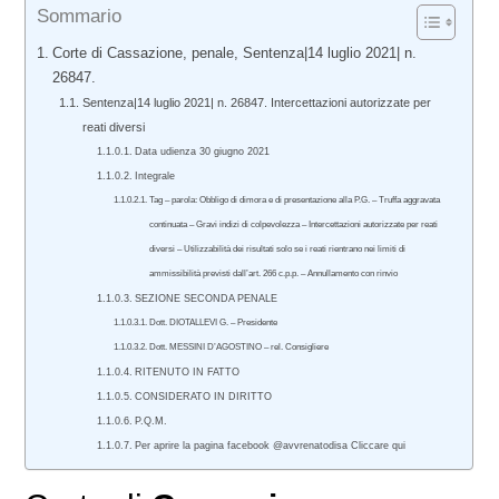
Sommario
Corte di Cassazione, penale, Sentenza|14 luglio 2021| n.
26847.
Sentenza|14 luglio 2021| n. 26847. Intercettazioni autorizzate per
reati diversi
Data udienza 30 giugno 2021
Integrale
Tag – parola: Obbligo di dimora e di presentazione alla P.G. – Truffa aggravata
continuata – Gravi indizi di colpevolezza – Intercettazioni autorizzate per reati
diversi – Utilizzabilità dei risultati solo se i reati rientrano nei limiti di
ammissibilità previsti dall’art. 266 c.p.p. – Annullamento con rinvio
SEZIONE SECONDA PENALE
Dott. DIOTALLEVI G. – Presidente
Dott. MESSINI D’AGOSTINO – rel. Consigliere
RITENUTO IN FATTO
CONSIDERATO IN DIRITTO
P.Q.M.
Per aprire la pagina facebook @avvrenatodisa Cliccare qui