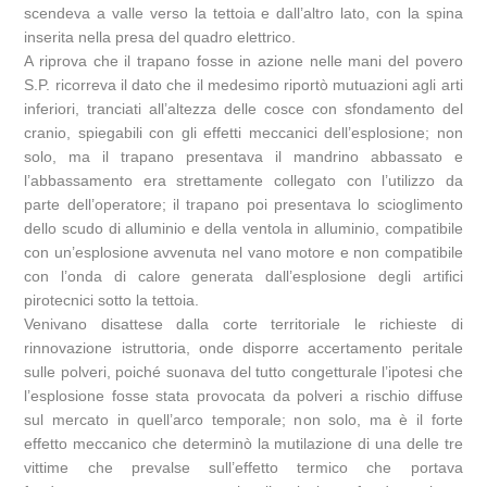
scendeva a valle verso la tettoia e dall’altro lato, con la spina
inserita nella presa del quadro elettrico.
A riprova che il trapano fosse in azione nelle mani del povero
S.P. ricorreva il dato che il medesimo riportò mutuazioni agli arti
inferiori, tranciati all’altezza delle cosce con sfondamento del
cranio, spiegabili con gli effetti meccanici dell’esplosione; non
solo, ma il trapano presentava il mandrino abbassato e
l’abbassamento era strettamente collegato con l’utilizzo da
parte dell’operatore; il trapano poi presentava lo scioglimento
dello scudo di alluminio e della ventola in alluminio, compatibile
con un’esplosione avvenuta nel vano motore e non compatibile
con l’onda di calore generata dall’esplosione degli artifici
pirotecnici sotto la tettoia.
Venivano disattese dalla corte territoriale le richieste di
rinnovazione istruttoria, onde disporre accertamento peritale
sulle polveri, poiché suonava del tutto congetturale l’ipotesi che
l’esplosione fosse stata provocata da polveri a rischio diffuse
sul mercato in quell’arco temporale; non solo, ma è il forte
effetto meccanico che determinò la mutilazione di una delle tre
vittime che prevalse sull’effetto termico che portava