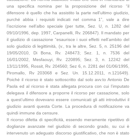
una specifica nomina per la proposizione del ricorso “il
difensore è quello che ha assistito la parte nell’ultimo giudizio,
purché abbia i requisiti indicati nel comma 1”, vale a dire
l’iscrizione nell’albo speciale (per tutte, Sez. U, n. 1282 del
09/10/1996, dep. 1997, Carpanelli, Rv. 206847). Il mandato per
il giudizio di cassazione “esaurisce i suoi effetti nell’ambito del
solo giudizio di legittimità, (v., tra le altre, Sez. 5, n. 25196 del
19/05/2010, Di Bona, Rv. 248473; Sez. 1, n. 7536 del
16/01/2002, Mesfaouyi, Rv. 220895; Sez. 3, n. 12242 del
13/11/1995, Rossit, Rv. 204560; Sez 6, n. 2281 del 01/06/1995,
Piromallo, Rv 203068 e Sez. Un. 15.12.2011, n.121649).
Poiché il ricorso è stato sottoscritto dal solo avv.to Antonio De
Paola ed al ricorso è stata allegata procura con cui l’imputato
delegava il difensore a proporre il ricorso per cassazione, solo
a quest’ultimo dovevano essere comunicati gli atti introduttivi il
giudizio avanti questa Corte. La procedura di notificazione va
quindi immune da censure.
Il ricorso difetta di specificità, essendo meramente ripetitivo di
doglianze avanzate nel giudizio di secondo grado, su cui è
intervenuto un adeguato discorso giustificativo, che non è stato