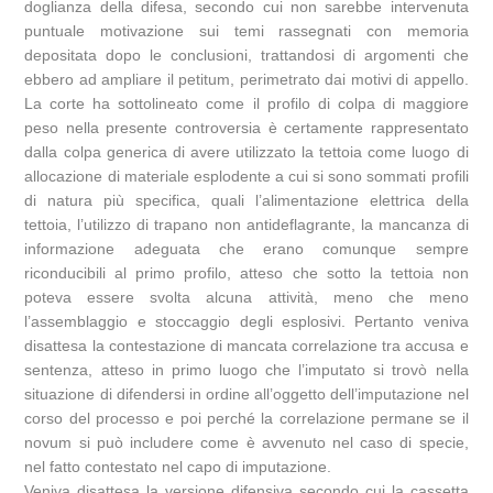
doglianza della difesa, secondo cui non sarebbe intervenuta
puntuale motivazione sui temi rassegnati con memoria
depositata dopo le conclusioni, trattandosi di argomenti che
ebbero ad ampliare il petitum, perimetrato dai motivi di appello.
La corte ha sottolineato come il profilo di colpa di maggiore
peso nella presente controversia è certamente rappresentato
dalla colpa generica di avere utilizzato la tettoia come luogo di
allocazione di materiale esplodente a cui si sono sommati profili
di natura più specifica, quali l’alimentazione elettrica della
tettoia, l’utilizzo di trapano non antideflagrante, la mancanza di
informazione adeguata che erano comunque sempre
riconducibili al primo profilo, atteso che sotto la tettoia non
poteva essere svolta alcuna attività, meno che meno
l’assemblaggio e stoccaggio degli esplosivi. Pertanto veniva
disattesa la contestazione di mancata correlazione tra accusa e
sentenza, atteso in primo luogo che l’imputato si trovò nella
situazione di difendersi in ordine all’oggetto dell’imputazione nel
corso del processo e poi perché la correlazione permane se il
novum si può includere come è avvenuto nel caso di specie,
nel fatto contestato nel capo di imputazione.
Veniva disattesa la versione difensiva secondo cui la cassetta