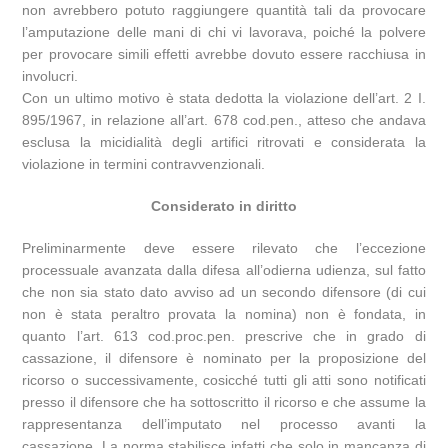
non avrebbero potuto raggiungere quantità tali da provocare
l’amputazione delle mani di chi vi lavorava, poiché la polvere
per provocare simili effetti avrebbe dovuto essere racchiusa in
involucri.
Con un ultimo motivo è stata dedotta la violazione dell’art. 2 I.
895/1967, in relazione all’art. 678 cod.pen., atteso che andava
esclusa la micidialità degli artifici ritrovati e considerata la
violazione in termini contravvenzionali.
Considerato in diritto
Preliminarmente deve essere rilevato che l’eccezione
processuale avanzata dalla difesa all’odierna udienza, sul fatto
che non sia stato dato avviso ad un secondo difensore (di cui
non è stata peraltro provata la nomina) non è fondata, in
quanto l’art. 613 cod.proc.pen. prescrive che in grado di
cassazione, il difensore è nominato per la proposizione del
ricorso o successivamente, cosicché tutti gli atti sono notificati
presso il difensore che ha sottoscritto il ricorso e che assume la
rappresentanza dell’imputato nel processo avanti la
cassazione. La norma stabilisce infatti che solo in mancanza di