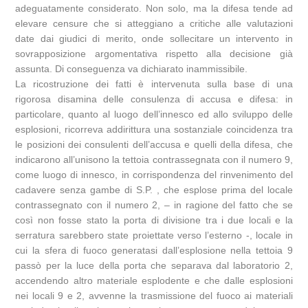
adeguatamente considerato. Non solo, ma la difesa tende ad
elevare censure che si atteggiano a critiche alle valutazioni
date dai giudici di merito, onde sollecitare un intervento in
sovrapposizione argomentativa rispetto alla decisione già
assunta. Di conseguenza va dichiarato inammissibile.
La ricostruzione dei fatti è intervenuta sulla base di una
rigorosa disamina delle consulenza di accusa e difesa: in
particolare, quanto al luogo dell’innesco ed allo sviluppo delle
esplosioni, ricorreva addirittura una sostanziale coincidenza tra
le posizioni dei consulenti dell’accusa e quelli della difesa, che
indicarono all’unisono la tettoia contrassegnata con il numero 9,
come luogo di innesco, in corrispondenza del rinvenimento del
cadavere senza gambe di S.P. , che esplose prima del locale
contrassegnato con il numero 2, – in ragione del fatto che se
così non fosse stato la porta di divisione tra i due locali e la
serratura sarebbero state proiettate verso l’esterno -, locale in
cui la sfera di fuoco generatasi dall’esplosione nella tettoia 9
passò per la luce della porta che separava dal laboratorio 2,
accendendo altro materiale esplodente e che dalle esplosioni
nei locali 9 e 2, avvenne la trasmissione del fuoco ai materiali