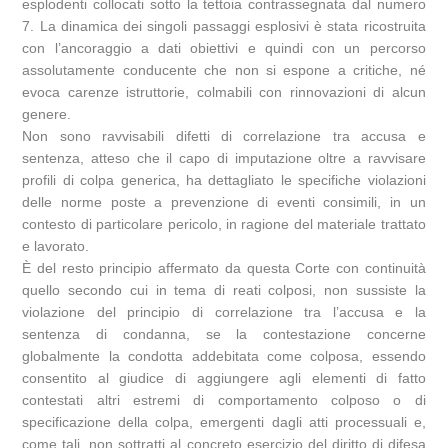
esplodenti collocati sotto la tettoia contrassegnata dal numero
7. La dinamica dei singoli passaggi esplosivi è stata ricostruita
con l’ancoraggio a dati obiettivi e quindi con un percorso
assolutamente conducente che non si espone a critiche, né
evoca carenze istruttorie, colmabili con rinnovazioni di alcun
genere.
Non sono ravvisabili difetti di correlazione tra accusa e
sentenza, atteso che il capo di imputazione oltre a ravvisare
profili di colpa generica, ha dettagliato le specifiche violazioni
delle norme poste a prevenzione di eventi consimili, in un
contesto di particolare pericolo, in ragione del materiale trattato
e lavorato.
È del resto principio affermato da questa Corte con continuità
quello secondo cui in tema di reati colposi, non sussiste la
violazione del principio di correlazione tra l’accusa e la
sentenza di condanna, se la contestazione concerne
globalmente la condotta addebitata come colposa, essendo
consentito al giudice di aggiungere agli elementi di fatto
contestati altri estremi di comportamento colposo o di
specificazione della colpa, emergenti dagli atti processuali e,
come tali, non sottratti al concreto esercizio del diritto di difesa