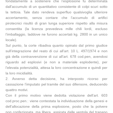
fondatamente a sostenere che l’esplosione fu determinata
dall’accumulo di un quantitativo consistente di colpi scuri sotto
la tettoia. Tale dato rendeva superfluo qualsivoglia ulteriore
accertamento, senza contare che l’accumulo di artifici
pirotecnici risultò di gran lunga superiore rispetto alla misura
consentita (la licenza prevedeva mille chili lordi, escluso
l’imballaggio, laddove ne furono accertati kg. 2800 in un unico
locale).
Sul punto, la corte ribadiva quanto opinato dal primo giudice
sull’integrazione del reato di cui all’art. 10 L. 497/1974 e non
già della contravvenzione di cui all’art. 678 cod.pen, avendosi
riguardo ad esplosivi (e non a materiale esplodente), per
l’elevata potenzialità, attesa la loro concentrazione e quindi per
la loro micidialità.
2. Avverso detta decisione, ha interposto ricorso per
cassazione l’imputato pel tramite del suo difensore, deducendo
quattro motivi.
Con il primo motivo viene dedotta violazione dell’art. 603
cod.proc.pen.: viene contestata la individuazione della genesi e
dell’allocazione della prima esplosione, posto che la polvere
non confezionata, ma libera, aspirata dalle ventola del trapano