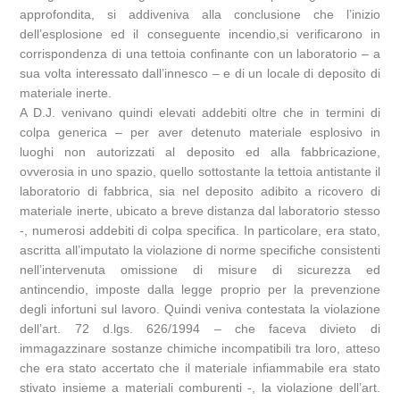
approfondita, si addiveniva alla conclusione che l’inizio
dell’esplosione ed il conseguente incendio,si verificarono in
corrispondenza di una tettoia confinante con un laboratorio – a
sua volta interessato dall’innesco – e di un locale di deposito di
materiale inerte.
A D.J. venivano quindi elevati addebiti oltre che in termini di
colpa generica – per aver detenuto materiale esplosivo in
luoghi non autorizzati al deposito ed alla fabbricazione,
ovverosia in uno spazio, quello sottostante la tettoia antistante il
laboratorio di fabbrica, sia nel deposito adibito a ricovero di
materiale inerte, ubicato a breve distanza dal laboratorio stesso
-, numerosi addebiti di colpa specifica. In particolare, era stato,
ascritta all’imputato la violazione di norme specifiche consistenti
nell’intervenuta omissione di misure di sicurezza ed
antincendio, imposte dalla legge proprio per la prevenzione
degli infortuni sul lavoro. Quindi veniva contestata la violazione
dell’art. 72 d.lgs. 626/1994 – che faceva divieto di
immagazzinare sostanze chimiche incompatibili tra loro, atteso
che era stato accertato che il materiale infiammabile era stato
stivato insieme a materiali comburenti -, la violazione dell’art.