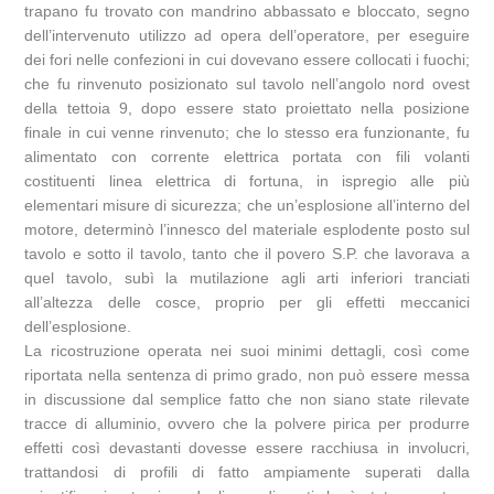
trapano fu trovato con mandrino abbassato e bloccato, segno
dell’intervenuto utilizzo ad opera dell’operatore, per eseguire
dei fori nelle confezioni in cui dovevano essere collocati i fuochi;
che fu rinvenuto posizionato sul tavolo nell’angolo nord ovest
della tettoia 9, dopo essere stato proiettato nella posizione
finale in cui venne rinvenuto; che lo stesso era funzionante, fu
alimentato con corrente elettrica portata con fili volanti
costituenti linea elettrica di fortuna, in ispregio alle più
elementari misure di sicurezza; che un’esplosione all’interno del
motore, determinò l’innesco del materiale esplodente posto sul
tavolo e sotto il tavolo, tanto che il povero S.P. che lavorava a
quel tavolo, subì la mutilazione agli arti inferiori tranciati
all’altezza delle cosce, proprio per gli effetti meccanici
dell’esplosione.
La ricostruzione operata nei suoi minimi dettagli, così come
riportata nella sentenza di primo grado, non può essere messa
in discussione dal semplice fatto che non siano state rilevate
tracce di alluminio, ovvero che la polvere pirica per produrre
effetti così devastanti dovesse essere racchiusa in involucri,
trattandosi di profili di fatto ampiamente superati dalla