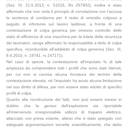
(Sez. IV, 21.6.2013, n. 51516, Rv 257902); inoltre è stato
affermato che non viola il principio di correlazione con l’accusa
la sentenza di condanna per il reato di omicidio colposo a
seguito di infortunio sul lavoro laddove, a fronte di una
contestazione di colpa generica per omesso controllo dello
stato di efficienza di una macchina per la tutela della sicurezza
dei lavoratori, venga affermato la responsabilità a titolo di colpa
specifica, riconducibile all’addebito di colpa generica (Sez. III,
8.4.2010, n. 19741, rv 247171).
Nel caso di specie, la contestazione all’imputato fu di tale
ampiezza da comprendere tutti i profili che sono stati ritenuti,
per cui non si ravvisa alcuna forzatura dei termini della
contestazione elevata, né l’imputato ha avuto alcuna limitazione
nel suo diritto di difesa, per non essere stato edotto di specifici
profili di colpa.
Quanto alla ricostruzione dei fatti, non può essere messo in
dubbio che la genesi dell’esplosione sia riportabile
all’intervenuto irresponsabile utilizzo di trapano elettrico,
allacciato con presa volante, atteso che è stato spiegato con
adeguate argomentazioni sorrette scientificamente, che detto