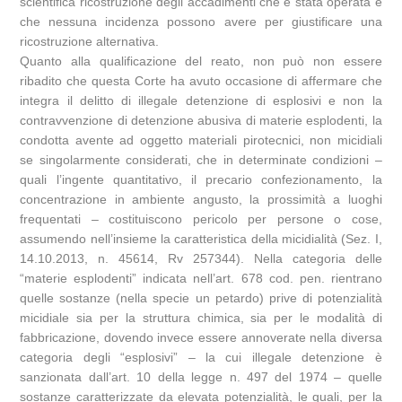
scientifica ricostruzione degli accadimenti che è stata operata e
che nessuna incidenza possono avere per giustificare una
ricostruzione alternativa.
Quanto alla qualificazione del reato, non può non essere
ribadito che questa Corte ha avuto occasione di affermare che
integra il delitto di illegale detenzione di esplosivi e non la
contravvenzione di detenzione abusiva di materie esplodenti, la
condotta avente ad oggetto materiali pirotecnici, non micidiali
se singolarmente considerati, che in determinate condizioni –
quali l’ingente quantitativo, il precario confezionamento, la
concentrazione in ambiente angusto, la prossimità a luoghi
frequentati – costituiscono pericolo per persone o cose,
assumendo nell’insieme la caratteristica della micidialità (Sez. I,
14.10.2013, n. 45614, Rv 257344). Nella categoria delle
“materie esplodenti” indicata nell’art. 678 cod. pen. rientrano
quelle sostanze (nella specie un petardo) prive di potenzialità
micidiale sia per la struttura chimica, sia per le modalità di
fabbricazione, dovendo invece essere annoverate nella diversa
categoria degli “esplosivi” – la cui illegale detenzione è
sanzionata dall’art. 10 della legge n. 497 del 1974 – quelle
sostanze caratterizzate da elevata potenzialità, le quali, per la