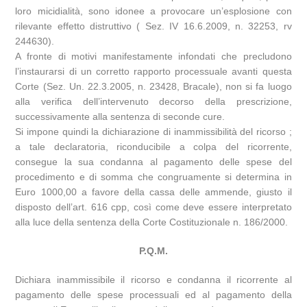
loro micidialità, sono idonee a provocare un’esplosione con
rilevante effetto distruttivo ( Sez. IV 16.6.2009, n. 32253, rv
244630).
A fronte di motivi manifestamente infondati che precludono
l’instaurarsi di un corretto rapporto processuale avanti questa
Corte (Sez. Un. 22.3.2005, n. 23428, Bracale), non si fa luogo
alla verifica dell’intervenuto decorso della prescrizione,
successivamente alla sentenza di seconde cure.
Si impone quindi la dichiarazione di inammissibilità del ricorso ;
a tale declaratoria, riconducibile a colpa del ricorrente,
consegue la sua condanna al pagamento delle spese del
procedimento e di somma che congruamente si determina in
Euro 1000,00 a favore della cassa delle ammende, giusto il
disposto dell’art. 616 cpp, così come deve essere interpretato
alla luce della sentenza della Corte Costituzionale n. 186/2000.
P.Q.M.
Dichiara inammissibile il ricorso e condanna il ricorrente al
pagamento delle spese processuali ed al pagamento della