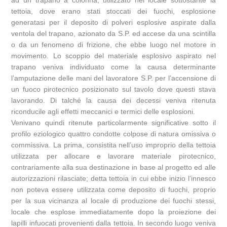
ad un trapano a colonna, utilizzato nel locale sottostante la
tettoia, dove erano stati stoccati dei fuochi, esplosione
generatasi per il deposito di polveri esplosive aspirate dalla
ventola del trapano, azionato da S.P. ed accese da una scintilla
o da un fenomeno di frizione, che ebbe luogo nel motore in
movimento. Lo scoppio del materiale esplosivo aspirato nel
trapano veniva individuato come la causa determinante
l’amputazione delle mani del lavoratore S.P. per l’accensione di
un fuoco pirotecnico posizionato sul tavolo dove questi stava
lavorando. Di talché la causa dei decessi veniva ritenuta
riconducile agli effetti meccanici e termici delle esplosioni.
Venivano quindi ritenute particolarmente significative sotto il
profilo eziologico quattro condotte colpose di natura omissiva o
commissiva. La prima, consistita nell’uso improprio della tettoia
utilizzata per allocare e lavorare materiale pirotecnico,
contrariamente alla sua destinazione in base al progetto ed alle
autorizzazioni rilasciate; detta tettoia in cui ebbe inizio l’innesco
non poteva essere utilizzata come deposito di fuochi, proprio
per la sua vicinanza al locale di produzione dei fuochi stessi,
locale che esplose immediatamente dopo la proiezione dei
lapilli infuocati provenienti dalla tettoia. In secondo luogo veniva