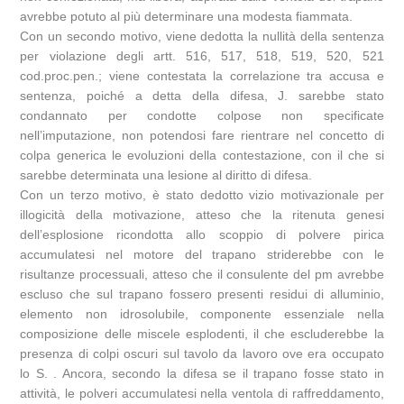
avrebbe potuto al più determinare una modesta fiammata.
Con un secondo motivo, viene dedotta la nullità della sentenza
per violazione degli artt. 516, 517, 518, 519, 520, 521
cod.proc.pen.; viene contestata la correlazione tra accusa e
sentenza, poiché a detta della difesa, J. sarebbe stato
condannato per condotte colpose non specificate
nell’imputazione, non potendosi fare rientrare nel concetto di
colpa generica le evoluzioni della contestazione, con il che si
sarebbe determinata una lesione al diritto di difesa.
Con un terzo motivo, è stato dedotto vizio motivazionale per
illogicità della motivazione, atteso che la ritenuta genesi
dell’esplosione ricondotta allo scoppio di polvere pirica
accumulatesi nel motore del trapano striderebbe con le
risultanze processuali, atteso che il consulente del pm avrebbe
escluso che sul trapano fossero presenti residui di alluminio,
elemento non idrosolubile, componente essenziale nella
composizione delle miscele esplodenti, il che escluderebbe la
presenza di colpi oscuri sul tavolo da lavoro ove era occupato
lo S. . Ancora, secondo la difesa se il trapano fosse stato in
attività, le polveri accumulatesi nella ventola di raffreddamento,