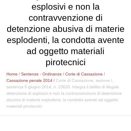
esplosivi e non la
contravvenzione di
detenzione abusiva di materie
esplodenti, la condotta avente
ad oggetto materiali
pirotecnici
Home
/
Sentenze - Ordinanze
/
Corte di Cassazione
/
Cassazione penale 2014
/
Corte di Cassazione, sezione I,
sentenza 5 giugno 2014, n. 23620. Integra il delitto di illegale
detenzione di esplosivi e non la contravvenzione di detenzione
abusiva di materie esplodenti, la condotta avente ad oggetto
materiali pirotecnici