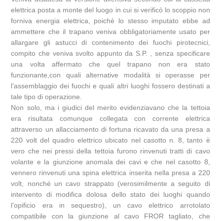
elettrica posta a monte del luogo in cui si verificò lo scoppio non
forniva energia elettrica, poiché lo stesso imputato ebbe ad
ammettere che il trapano veniva obbligatoriamente usato per
allargare gli astucci di contenimento dei fuochi pirotecnici,
compito che veniva svolto appunto da S.P. , senza specificare
una volta affermato che quel trapano non era stato
funzionante,con quali alternative modalità si operasse per
l’assemblaggio dei fuochi e quali altri luoghi fossero destinati a
tale tipo di operazione.
Non solo, ma i giudici del merito evidenziavano che la tettoia
era risultata comunque collegata con corrente elettrica
attraverso un allacciamento di fortuna ricavato da una presa a
220 volt del quadro elettrico ubicato nel casotto n. 8, tanto è
vero che nei pressi della tettoia furono rinvenuti tratti di cavo
volante e la giunzione anomala dei cavi e che nel casotto 8,
vennero rinvenuti una spina elettrica inserita nella presa a 220
volt, nonché un cavo strappato (verosimilmente a seguito di
intervento di modifica dolosa dello stato dei luoghi quando
l’opificio era in sequestro), un cavo elettrico arrotolato
compatibile con la giunzione al cavo FROR tagliato, che