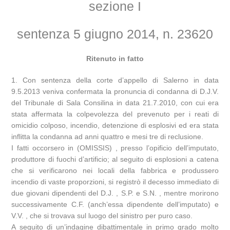
sezione I
sentenza 5 giugno 2014, n. 23620
Ritenuto in fatto
1. Con sentenza della corte d’appello di Salerno in data
9.5.2013 veniva confermata la pronuncia di condanna di D.J.V.
del Tribunale di Sala Consilina in data 21.7.2010, con cui era
stata affermata la colpevolezza del prevenuto per i reati di
omicidio colposo, incendio, detenzione di esplosivi ed era stata
inflitta la condanna ad anni quattro e mesi tre di reclusione.
I fatti occorsero in (OMISSIS) , presso l’opificio dell’imputato,
produttore di fuochi d’artificio; al seguito di esplosioni a catena
che si verificarono nei locali della fabbrica e produssero
incendio di vaste proporzioni, si registrò il decesso immediato di
due giovani dipendenti del D.J. , S.P. e S.N. , mentre morirono
successivamente C.F. (anch’essa dipendente dell’imputato) e
V.V. , che si trovava sul luogo del sinistro per puro caso.
A seguito di un’indagine dibattimentale in primo grado molto