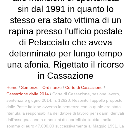
sin dal 1991 in quanto lo
stesso era stato vittima di un
rapina presso l'ufficio postale
di Petacciato che aveva
determinato per lungo tempo
una afonia. Rigettato il ricorso
in Cassazione
Home
/
Sentenze - Ordinanze
/
Corte di Cassazione
/
Cassazione civile 2014
/
Corte di Cassazione, sezione lavoro,
sentenza 5 giugno 2014, n. 12628. Respinto l'appello proposto
dalle Poste italiane avverso la sentenza con la quale era stata
ritenuta la responsabilità del datore di lavoro per i danni derivati
dall'assegnazione a mansioni di sportellista liquidati nella
somma di euro 47.000,00 successivamente al Maggio 1991. La