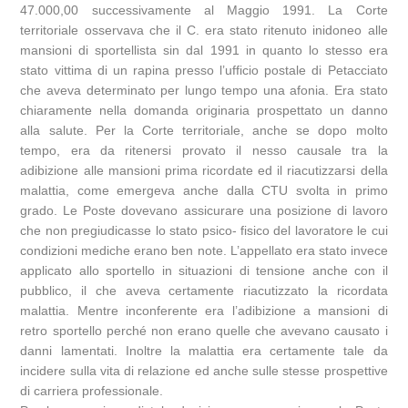
47.000,00 successivamente al Maggio 1991. La Corte
territoriale osservava che il C. era stato ritenuto inidoneo alle
mansioni di sportellista sin dal 1991 in quanto lo stesso era
stato vittima di un rapina presso l’ufficio postale di Petacciato
che aveva determinato per lungo tempo una afonia. Era stato
chiaramente nella domanda originaria prospettato un danno
alla salute. Per la Corte territoriale, anche se dopo molto
tempo, era da ritenersi provato il nesso causale tra la
adibizione alle mansioni prima ricordate ed il riacutizzarsi della
malattia, come emergeva anche dalla CTU svolta in primo
grado. Le Poste dovevano assicurare una posizione di lavoro
che non pregiudicasse lo stato psico- fisico del lavoratore le cui
condizioni mediche erano ben note. L’appellato era stato invece
applicato allo sportello in situazioni di tensione anche con il
pubblico, il che aveva certamente riacutizzato la ricordata
malattia. Mentre inconferente era l’adibizione a mansioni di
retro sportello perché non erano quelle che avevano causato i
danni lamentati. Inoltre la malattia era certamente tale da
incidere sulla vita di relazione ed anche sulle stesse prospettive
di carriera professionale.