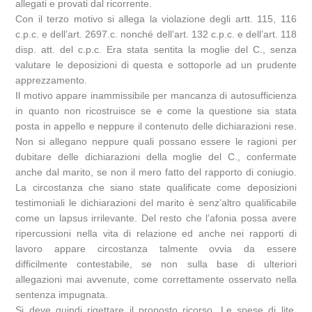
allegati e provati dal ricorrente.
Con il terzo motivo si allega la violazione degli artt. 115, 116
c.p.c. e dell’art. 2697.c. nonché dell’art. 132 c.p.c. e dell’art. 118
disp. att. del c.p.c. Era stata sentita la moglie del C., senza
valutare le deposizioni di questa e sottoporle ad un prudente
apprezzamento.
Il motivo appare inammissibile per mancanza di autosufficienza
in quanto non ricostruisce se e come la questione sia stata
posta in appello e neppure il contenuto delle dichiarazioni rese.
Non si allegano neppure quali possano essere le ragioni per
dubitare delle dichiarazioni della moglie del C., confermate
anche dal marito, se non il mero fatto del rapporto di coniugio.
La circostanza che siano state qualificate come deposizioni
testimoniali le dichiarazioni del marito è senz’altro qualificabile
come un lapsus irrilevante. Del resto che l’afonia possa avere
ripercussioni nella vita di relazione ed anche nei rapporti di
lavoro appare circostanza talmente ovvia da essere
difficilmente contestabile, se non sulla base di ulteriori
allegazioni mai avvenute, come correttamente osservato nella
sentenza impugnata.
Si deve quindi rigettare il proposto ricorso. Le spese di lite,