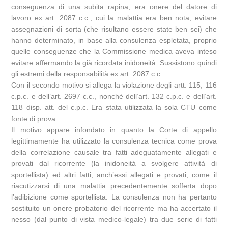
conseguenza di una subita rapina, era onere del datore di
lavoro ex art. 2087 c.c., cui la malattia era ben nota, evitare
assegnazioni di sorta (che risultano essere state ben sei) che
hanno determinato, in base alla consulenza espletata, proprio
quelle conseguenze che la Commissione medica aveva inteso
evitare affermando la già ricordata inidoneità. Sussistono quindi
gli estremi della responsabilità ex art. 2087 c.c.
Con il secondo motivo si allega la violazione degli artt. 115, 116
c.p.c. e dell’art. 2697 c.c., nonché dell’art. 132 c.p.c. e dell’art.
118 disp. att. del c.p.c. Era stata utilizzata la sola CTU come
fonte di prova.
Il motivo appare infondato in quanto la Corte di appello
legittimamente ha utilizzato la consulenza tecnica come prova
della correlazione causale tra fatti adeguatamente allegati e
provati dal ricorrente (la inidoneità a svolgere attività di
sportellista) ed altri fatti, anch’essi allegati e provati, come il
riacutizzarsi di una malattia precedentemente sofferta dopo
l’adibizione come sportellista. La consulenza non ha pertanto
sostituito un onere probatorio del ricorrente ma ha accertato il
nesso (dal punto di vista medico-legale) tra due serie di fatti