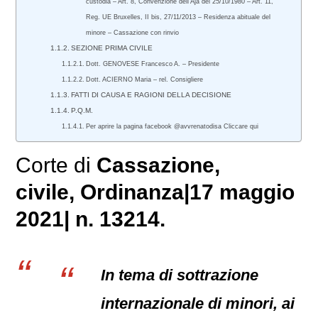
custodia – Art. 8, Convenzione dell’Aja del 25/10/1980 – Art. 11,
Reg. UE Bruxelles, II bis, 27/11/2013 – Residenza abituale del
minore – Cassazione con rinvio
SEZIONE PRIMA CIVILE
Dott. GENOVESE Francesco A. – Presidente
Dott. ACIERNO Maria – rel. Consigliere
FATTI DI CAUSA E RAGIONI DELLA DECISIONE
P.Q.M.
Per aprire la pagina facebook @avvrenatodisa Cliccare qui
Corte di
Cassazione,
civile
, Ordinanza|17 maggio
2021| n. 13214.
In tema di sottrazione
internazionale di minori, ai