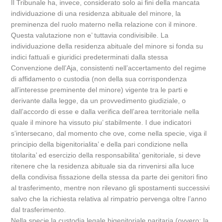
Il Tribunale ha, invece, considerato solo ai fini della mancata
individuazione di una residenza abituale del minore, la
preminenza del ruolo materno nella relazione con il minore.
Questa valutazione non e’ tuttavia condivisibile. La
individuazione della residenza abituale del minore si fonda su
indici fattuali e giuridici predeterminati dalla stessa
Convenzione dell’Aja, consistenti nell’accertamento del regime
di affidamento o custodia (non della sua corrispondenza
all’interesse preminente del minore) vigente tra le parti e
derivante dalla legge, da un provvedimento giudiziale, o
dall’accordo di esse e dalla verifica dell’area territoriale nella
quale il minore ha vissuto piu’ stabilmente. I due indicatori
s’intersecano, dal momento che ove, come nella specie, viga il
principio della bigenitorialita’ e della pari condizione nella
titolarita’ ed esercizio della responsabilita’ genitoriale, si deve
ritenere che la residenza abituale sia da rinvenirsi alla luce
della condivisa fissazione della stessa da parte dei genitori fino
al trasferimento, mentre non rilevano gli spostamenti successivi
salvo che la richiesta relativa al rimpatrio pervenga oltre l’anno
dal trasferimento.
Nella specie la custodia legale bigenitoriale paritaria (ovvero: la