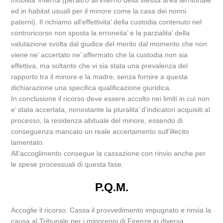
mobilita’ interna (peraltro all’interno della stessa area territoriale
ed in habitat usuali per il minore come la casa dei nonni
paterni). Il richiamo all’effettivita’ della custodia contenuto nel
controricorso non sposta la erroneita’ e la parzialita’ della
valutazione svolta dal giudice del merito dal momento che non
viene ne’ accertato ne’ affermato che la custodia non sia
effettiva, ma soltanto che vi sia stata una prevalenza del
rapporto tra il minore e la madre, senza fornire a questa
dichiarazione una specifica qualificazione giuridica.
In conclusione il ricorso deve essere accolto nei limiti in cui non
e’ stata accertata, nonostante la pluralita’ d’indicatori acquisiti al
processo, la residenza abituale del minore, essendo di
conseguenza mancato un reale accertamento sull’illecito
lamentato.
All’accoglimento consegue la cassazione con rinvio anche per
le spese processuali di questa fase.
P.Q.M.
Accoglie il ricorso. Cassa il provvedimento impugnato e rinvia la
causa al Tribunale per i minorenni di Firenze in diversa