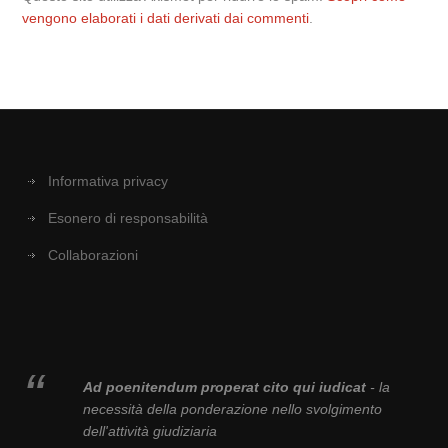
vengono elaborati i dati derivati dai commenti
.
Informativa privacy
Esonero di responsabilità
Collaborazioni
Ad poenitendum properat cito qui iudicat
- la
necessità della ponderazione nello svolgimento
dell'attività giudiziaria