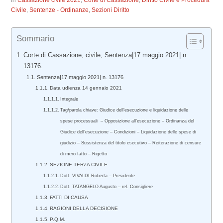
In
Cassazione civile 2021
,
Corte di Cassazione
,
Diritto Civile e Procedura
Civile
,
Sentenze - Ordinanze
,
Sezioni Diritto
Sommario
Corte di Cassazione, civile, Sentenza|17 maggio 2021| n.
13176.
Sentenza|17 maggio 2021| n. 13176
Data udienza 14 gennaio 2021
Integrale
Tag/parola chiave: Giudice dell’esecuzione e liquidazione delle
spese processuali – Opposizione all’esecuzione – Ordinanza del
Giudice dell’esecuzione – Condizioni – Liquidazione delle spese di
giudizio – Sussistenza del titolo esecutivo – Reiterazione di censure
di mero fatto – Rigetto
SEZIONE TERZA CIVILE
Dott. VIVALDI Roberta – Presidente
Dott. TATANGELO Augusto – rel. Consigliere
FATTI DI CAUSA
RAGIONI DELLA DECISIONE
P.Q.M.