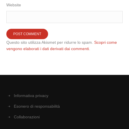
Website
Questo sito utilizza Akismet per ridurre lo spam.
Scopri come
vengono elaborati i dati derivati dai commenti
.
Informativa privacy
Esonero di responsabilità
Collaborazioni