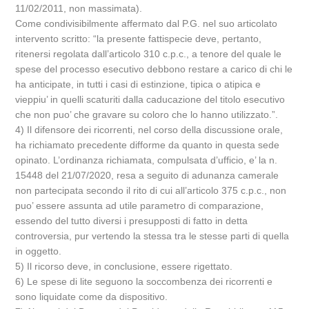
11/02/2011, non massimata).
Come condivisibilmente affermato dal P.G. nel suo articolato
intervento scritto: “la presente fattispecie deve, pertanto,
ritenersi regolata dall’articolo 310 c.p.c., a tenore del quale le
spese del processo esecutivo debbono restare a carico di chi le
ha anticipate, in tutti i casi di estinzione, tipica o atipica e
vieppiu’ in quelli scaturiti dalla caducazione del titolo esecutivo
che non puo’ che gravare su coloro che lo hanno utilizzato.”.
4) Il difensore dei ricorrenti, nel corso della discussione orale,
ha richiamato precedente difforme da quanto in questa sede
opinato. L’ordinanza richiamata, compulsata d’ufficio, e’ la n.
15448 del 21/07/2020, resa a seguito di adunanza camerale
non partecipata secondo il rito di cui all’articolo 375 c.p.c., non
puo’ essere assunta ad utile parametro di comparazione,
essendo del tutto diversi i presupposti di fatto in detta
controversia, pur vertendo la stessa tra le stesse parti di quella
in oggetto.
5) Il ricorso deve, in conclusione, essere rigettato.
6) Le spese di lite seguono la soccombenza dei ricorrenti e
sono liquidate come da dispositivo.