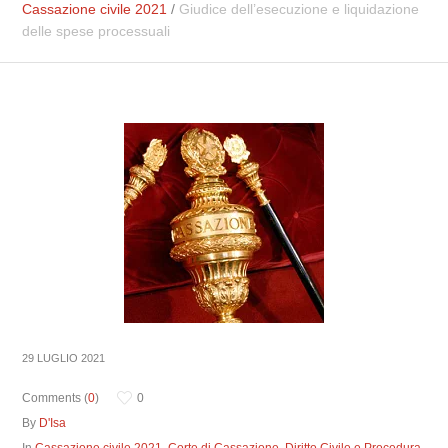
Cassazione civile 2021
/
Giudice dell’esecuzione e liquidazione
delle spese processuali
29 LUGLIO 2021
Comments (
0
)
0
By
D'Isa