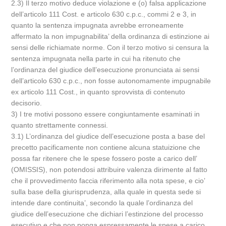
2.3) Il terzo motivo deduce violazione e (o) falsa applicazione
dell’articolo 111 Cost. e articolo 630 c.p.c., commi 2 e 3, in
quanto la sentenza impugnata avrebbe erroneamente
affermato la non impugnabilita’ della ordinanza di estinzione ai
sensi delle richiamate norme. Con il terzo motivo si censura la
sentenza impugnata nella parte in cui ha ritenuto che
l’ordinanza del giudice dell’esecuzione pronunciata ai sensi
dell’articolo 630 c.p.c., non fosse autonomamente impugnabile
ex articolo 111 Cost., in quanto sprovvista di contenuto
decisorio.
3) I tre motivi possono essere congiuntamente esaminati in
quanto strettamente connessi.
3.1) L’ordinanza del giudice dell’esecuzione posta a base del
precetto pacificamente non contiene alcuna statuizione che
possa far ritenere che le spese fossero poste a carico dell’
(OMISSIS), non potendosi attribuire valenza dirimente al fatto
che il provvedimento faccia riferimento alla nota spese, e cio’
sulla base della giurisprudenza, alla quale in questa sede si
intende dare continuita’, secondo la quale l’ordinanza del
giudice dell’esecuzione che dichiari l’estinzione del processo
esecutivo e che non ponga espressamente le spese a carico