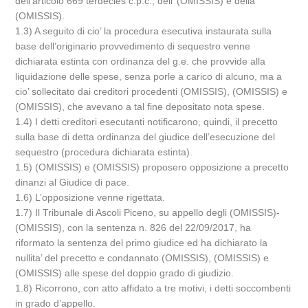
dell’articolo 669 terdecies c.p.c., dell’ (OMISSIS) e della
(OMISSIS).
1.3) A seguito di cio’ la procedura esecutiva instaurata sulla
base dell’originario provvedimento di sequestro venne
dichiarata estinta con ordinanza del g.e. che provvide alla
liquidazione delle spese, senza porle a carico di alcuno, ma a
cio’ sollecitato dai creditori procedenti (OMISSIS), (OMISSIS) e
(OMISSIS), che avevano a tal fine depositato nota spese.
1.4) I detti creditori esecutanti notificarono, quindi, il precetto
sulla base di detta ordinanza del giudice dell’esecuzione del
sequestro (procedura dichiarata estinta).
1.5) (OMISSIS) e (OMISSIS) proposero opposizione a precetto
dinanzi al Giudice di pace.
1.6) L’opposizione venne rigettata.
1.7) Il Tribunale di Ascoli Piceno, su appello degli (OMISSIS)-
(OMISSIS), con la sentenza n. 826 del 22/09/2017, ha
riformato la sentenza del primo giudice ed ha dichiarato la
nullita’ del precetto e condannato (OMISSIS), (OMISSIS) e
(OMISSIS) alle spese del doppio grado di giudizio.
1.8) Ricorrono, con atto affidato a tre motivi, i detti soccombenti
in grado d’appello.