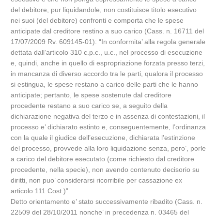
del debitore, pur liquidandole, non costituisce titolo esecutivo
nei suoi (del debitore) confronti e comporta che le spese
anticipate dal creditore restino a suo carico (Cass. n. 16711 del
17/07/2009 Rv. 609145-01): “In conformita’ alla regola generale
dettata dall’articolo 310 c.p.c., u.c., nel processo di esecuzione
e, quindi, anche in quello di espropriazione forzata presso terzi,
in mancanza di diverso accordo tra le parti, qualora il processo
si estingua, le spese restano a carico delle parti che le hanno
anticipate; pertanto, le spese sostenute dal creditore
procedente restano a suo carico se, a seguito della
dichiarazione negativa del terzo e in assenza di contestazioni, il
processo e’ dichiarato estinto e, conseguentemente, l’ordinanza
con la quale il giudice dell’esecuzione, dichiarata l’estinzione
del processo, provvede alla loro liquidazione senza, pero’, porle
a carico del debitore esecutato (come richiesto dal creditore
procedente, nella specie), non avendo contenuto decisorio su
diritti, non puo’ considerarsi ricorribile per cassazione ex
articolo 111 Cost.)”.
Detto orientamento e’ stato successivamente ribadito (Cass. n.
22509 del 28/10/2011 nonche’ in precedenza n. 03465 del