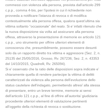
commessi con violenza alla persona, prevista dall’articolo 299
c.p.p., comma 4-bis, per l’ipotesi in cui il richiedente non
provveda a notificare l’istanza di revoca o di modifica
contestualmente alla persona offesa, qualora quest’ultima sia
vittima soltanto “occasionale” del reato. Si e’ infatti ritenuto che
la nuova disposizione sia volta ad assicurare alla persona
offesa, attraverso la presentazione di memorie ex articolo 121
c.p.p., uno strumento per offrire ulteriori elementi di
conoscenza che, presumibilmente, possono essere desunti
solo da un rapporto diretto tra vittima e aggressore (Sez. 2, n.
25135 del 25/05/2016, Grosso, Rv. 267236; Sez. 2, n. 43353
del 14/10/2015, Quadrelli, Rv. 265094).
Si e’ osservato che la ratio delle disposizioni sopra indicate e’
chiaramente quella di rendere partecipe la vittima di delitti
caratterizzati da violenza alla persona dell’evoluzione dello
status cautelare dell’indagato, permettendo altresi’ alla stessa
di presentare, entro un breve termine, memorie ai sensi
dell’articolo 121 c.p.p., al fine di offrire all’autorita’ giudiziaria
procedente ulteriori elementi di valutazione pertinenti
all’oggetto della richiesta di revoca o sostituzione.