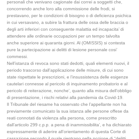
personali che venivano cagionate dai correi a soggetti che,
concorrendo anche loro alla commissione delle frodi, si
prestavano, per le condizioni di bisogno o di deficienza psichica
in cui versavano, a subire la frattura delle ossa delle braccia o
degli arti inferiori con conseguente malattia ed incapacita’ di
attendere alle ordinarie occupazioni per un tempo talvolta
anche superiore ai quaranta giorni. Al (OMISSIS) si contesta
pure la partecipazione ai delitti di lesione personale cosi’
commessi.
Nell’istanza di revoca sono stati dedotti, quali elementi nuovi, il
periodo trascorso dall’applicazione delle misure, di cui sono
state rispettate le prescrizioni, e l’insussistenza delle esigenze
cautelari connesse al pericolo di inquinamento probatorio e al
pericolo di reiterazione, nonche’, quanto alla misura dell’obbligo
di presentazione, i rischi relativi alla pandemia da Covid-19.
Il Tribunale del riesame ha osservato che l’appellante non ha
previamente comunicato la sua istanza alle persone offese da
reati connotati da violenza alla persona, come prescritto
dall’articolo 299 c.p.p. a pena di inammissibilita’, e ha dichiarato
espressamente di aderire all’orientamento di questa Corte di
cassazione secondo il quale rientrano nella nozione di “delitti