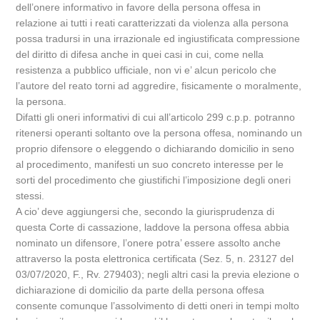
dell’onere informativo in favore della persona offesa in
relazione ai tutti i reati caratterizzati da violenza alla persona
possa tradursi in una irrazionale ed ingiustificata compressione
del diritto di difesa anche in quei casi in cui, come nella
resistenza a pubblico ufficiale, non vi e’ alcun pericolo che
l’autore del reato torni ad aggredire, fisicamente o moralmente,
la persona.
Difatti gli oneri informativi di cui all’articolo 299 c.p.p. potranno
ritenersi operanti soltanto ove la persona offesa, nominando un
proprio difensore o eleggendo o dichiarando domicilio in seno
al procedimento, manifesti un suo concreto interesse per le
sorti del procedimento che giustifichi l’imposizione degli oneri
stessi.
A cio’ deve aggiungersi che, secondo la giurisprudenza di
questa Corte di cassazione, laddove la persona offesa abbia
nominato un difensore, l’onere potra’ essere assolto anche
attraverso la posta elettronica certificata (Sez. 5, n. 23127 del
03/07/2020, F., Rv. 279403); negli altri casi la previa elezione o
dichiarazione di domicilio da parte della persona offesa
consente comunque l’assolvimento di detti oneri in tempi molto