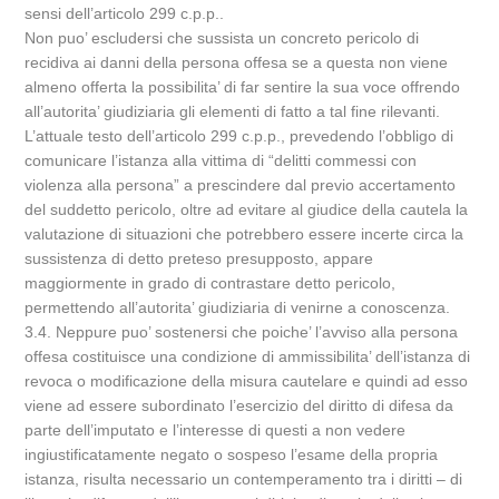
sensi dell’articolo 299 c.p.p..
Non puo’ escludersi che sussista un concreto pericolo di
recidiva ai danni della persona offesa se a questa non viene
almeno offerta la possibilita’ di far sentire la sua voce offrendo
all’autorita’ giudiziaria gli elementi di fatto a tal fine rilevanti.
L’attuale testo dell’articolo 299 c.p.p., prevedendo l’obbligo di
comunicare l’istanza alla vittima di “delitti commessi con
violenza alla persona” a prescindere dal previo accertamento
del suddetto pericolo, oltre ad evitare al giudice della cautela la
valutazione di situazioni che potrebbero essere incerte circa la
sussistenza di detto preteso presupposto, appare
maggiormente in grado di contrastare detto pericolo,
permettendo all’autorita’ giudiziaria di venirne a conoscenza.
3.4. Neppure puo’ sostenersi che poiche’ l’avviso alla persona
offesa costituisce una condizione di ammissibilita’ dell’istanza di
revoca o modificazione della misura cautelare e quindi ad esso
viene ad essere subordinato l’esercizio del diritto di difesa da
parte dell’imputato e l’interesse di questi a non vedere
ingiustificatamente negato o sospeso l’esame della propria
istanza, risulta necessario un contemperamento tra i diritti – di