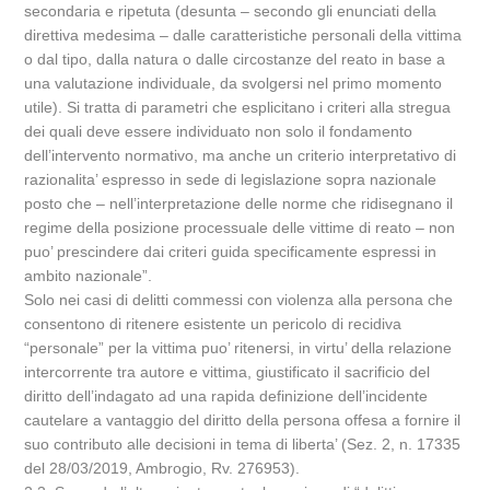
secondaria e ripetuta (desunta – secondo gli enunciati della
direttiva medesima – dalle caratteristiche personali della vittima
o dal tipo, dalla natura o dalle circostanze del reato in base a
una valutazione individuale, da svolgersi nel primo momento
utile). Si tratta di parametri che esplicitano i criteri alla stregua
dei quali deve essere individuato non solo il fondamento
dell’intervento normativo, ma anche un criterio interpretativo di
razionalita’ espresso in sede di legislazione sopra nazionale
posto che – nell’interpretazione delle norme che ridisegnano il
regime della posizione processuale delle vittime di reato – non
puo’ prescindere dai criteri guida specificamente espressi in
ambito nazionale”.
Solo nei casi di delitti commessi con violenza alla persona che
consentono di ritenere esistente un pericolo di recidiva
“personale” per la vittima puo’ ritenersi, in virtu’ della relazione
intercorrente tra autore e vittima, giustificato il sacrificio del
diritto dell’indagato ad una rapida definizione dell’incidente
cautelare a vantaggio del diritto della persona offesa a fornire il
suo contributo alle decisioni in tema di liberta’ (Sez. 2, n. 17335
del 28/03/2019, Ambrogio, Rv. 276953).