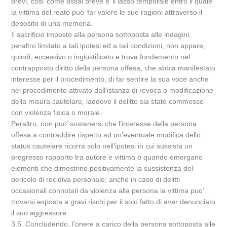
brevi, cosi’ come assai breve e’ il lasso temporale entro il quale
la vittima del reato puo’ far valere le sue ragioni attraverso il
deposito di una memoria.
Il sacrificio imposto alla persona sottoposta alle indagini,
peraltro limitato a tali ipotesi ed a tali condizioni, non appare,
quindi, eccessivo o ingiustificato e trova fondamento nel
contrapposto diritto della persona offesa, che abbia manifestato
interesse per il procedimento, di far sentire la sua voce anche
nel procedimento attivato dall’istanza di revoca o modificazione
della misura cautelare, laddove il delitto sia stato commesso
con violenza fisica o morale.
Peraltro, non puo’ sostenersi che l’interesse della persona
offesa a contraddire rispetto ad un’eventuale modifica dello
status cautelare ricorra solo nell’ipotesi in cui sussista un
pregresso rapporto tra autore e vittima o quando emergano
elementi che dimostrino positivamente la sussistenza del
pericolo di recidiva personale; anche in caso di delitti
occasionali connotati da violenza alla persona la vittima puo’
trovarsi esposta a gravi rischi per il solo fatto di aver denunciato
il suo aggressore.
3.5. Concludendo, l’onere a carico della persona sottoposta alle