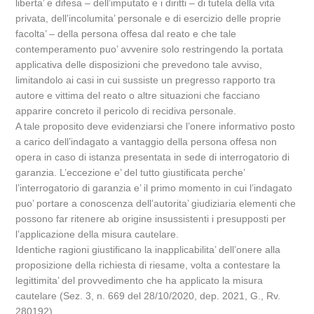
liberta’ e difesa – dell’imputato e i diritti – di tutela della vita
privata, dell’incolumita’ personale e di esercizio delle proprie
facolta’ – della persona offesa dal reato e che tale
contemperamento puo’ avvenire solo restringendo la portata
applicativa delle disposizioni che prevedono tale avviso,
limitandolo ai casi in cui sussiste un pregresso rapporto tra
autore e vittima del reato o altre situazioni che facciano
apparire concreto il pericolo di recidiva personale.
A tale proposito deve evidenziarsi che l’onere informativo posto
a carico dell’indagato a vantaggio della persona offesa non
opera in caso di istanza presentata in sede di interrogatorio di
garanzia. L’eccezione e’ del tutto giustificata perche’
l’interrogatorio di garanzia e’ il primo momento in cui l’indagato
puo’ portare a conoscenza dell’autorita’ giudiziaria elementi che
possono far ritenere ab origine insussistenti i presupposti per
l’applicazione della misura cautelare.
Identiche ragioni giustificano la inapplicabilita’ dell’onere alla
proposizione della richiesta di riesame, volta a contestare la
legittimita’ del provvedimento che ha applicato la misura
cautelare (Sez. 3, n. 669 del 28/10/2020, dep. 2021, G., Rv.
280192).