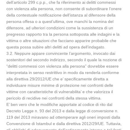
dell’articolo 299 c.p.p., che fa riferimento ai delitti commessi
con violenza alla persona, non consente di subordinare l’onere
della contestuale notificazione dell’istanza al difensore della
persona offesa o a quest’ultima, ove manchi la nomina del
difensore, ad ulteriori condizioni come la sussistenza di un
pregresso rapporto tra la persona sottoposta alle indagini e la
vittima o altre situazioni che facciano apparire probabile che
questa possa subire altri delitti ad opera dell’indagato.
3.2. Neppure appare convincente l’argomento, invocato dai
sostenitori del secondo indirizzo, secondo il quale la nozione di
“delitti commessi con violenza alla persona” dovrebbe essere
interpretata in senso restrittivo in modo da renderla conforme
alla direttiva 29/2012/UE che e’ specificamente diretta a
individuare misure minime di protezione nei confronti delle
vittime con caratteristiche di vulnerabilita’ e che valorizza il
pericolo di recidive nei confronti della stessa vittima.
E’ ben vero che le modifiche apportate al codice di rito dal
Decreto Legge n. 93 del 2013 e dalla legge di conversione n.
119 del 2013 miravano ad ottemperare agli oneri imposti dalla
Convenzione di Istambul e dalla direttiva 2012/29/UE. Tuttavia,