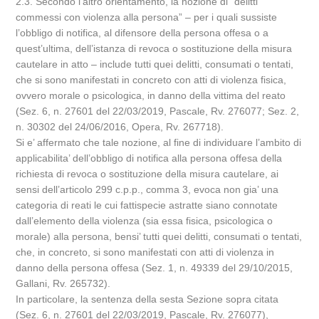
2.3. Secondo l’altro orientamento, la nozione di “delitti
commessi con violenza alla persona” – per i quali sussiste
l’obbligo di notifica, al difensore della persona offesa o a
quest’ultima, dell’istanza di revoca o sostituzione della misura
cautelare in atto – include tutti quei delitti, consumati o tentati,
che si sono manifestati in concreto con atti di violenza fisica,
ovvero morale o psicologica, in danno della vittima del reato
(Sez. 6, n. 27601 del 22/03/2019, Pascale, Rv. 276077; Sez. 2,
n. 30302 del 24/06/2016, Opera, Rv. 267718).
Si e’ affermato che tale nozione, al fine di individuare l’ambito di
applicabilita’ dell’obbligo di notifica alla persona offesa della
richiesta di revoca o sostituzione della misura cautelare, ai
sensi dell’articolo 299 c.p.p., comma 3, evoca non gia’ una
categoria di reati le cui fattispecie astratte siano connotate
dall’elemento della violenza (sia essa fisica, psicologica o
morale) alla persona, bensi’ tutti quei delitti, consumati o tentati,
che, in concreto, si sono manifestati con atti di violenza in
danno della persona offesa (Sez. 1, n. 49339 del 29/10/2015,
Gallani, Rv. 265732).
In particolare, la sentenza della sesta Sezione sopra citata
(Sez. 6, n. 27601 del 22/03/2019, Pascale, Rv. 276077),