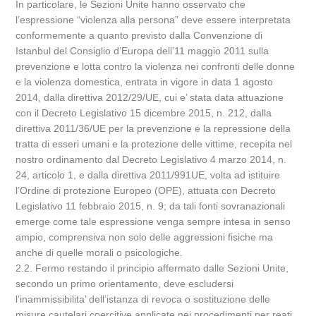
In particolare, le Sezioni Unite hanno osservato che
l’espressione “violenza alla persona” deve essere interpretata
conformemente a quanto previsto dalla Convenzione di
Istanbul del Consiglio d’Europa dell’11 maggio 2011 sulla
prevenzione e lotta contro la violenza nei confronti delle donne
e la violenza domestica, entrata in vigore in data 1 agosto
2014, dalla direttiva 2012/29/UE, cui e’ stata data attuazione
con il Decreto Legislativo 15 dicembre 2015, n. 212, dalla
direttiva 2011/36/UE per la prevenzione e la repressione della
tratta di esseri umani e la protezione delle vittime, recepita nel
nostro ordinamento dal Decreto Legislativo 4 marzo 2014, n.
24, articolo 1, e dalla direttiva 2011/991UE, volta ad istituire
l’Ordine di protezione Europeo (OPE), attuata con Decreto
Legislativo 11 febbraio 2015, n. 9; da tali fonti sovranazionali
emerge come tale espressione venga sempre intesa in senso
ampio, comprensiva non solo delle aggressioni fisiche ma
anche di quelle morali o psicologiche.
2.2. Fermo restando il principio affermato dalle Sezioni Unite,
secondo un primo orientamento, deve escludersi
l’inammissibilita’ dell’istanza di revoca o sostituzione delle
misure cautelari coercitive applicate nei procedimenti per reati