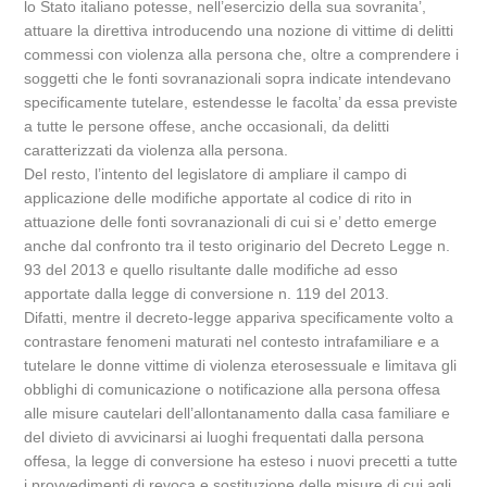
lo Stato italiano potesse, nell’esercizio della sua sovranita’,
attuare la direttiva introducendo una nozione di vittime di delitti
commessi con violenza alla persona che, oltre a comprendere i
soggetti che le fonti sovranazionali sopra indicate intendevano
specificamente tutelare, estendesse le facolta’ da essa previste
a tutte le persone offese, anche occasionali, da delitti
caratterizzati da violenza alla persona.
Del resto, l’intento del legislatore di ampliare il campo di
applicazione delle modifiche apportate al codice di rito in
attuazione delle fonti sovranazionali di cui si e’ detto emerge
anche dal confronto tra il testo originario del Decreto Legge n.
93 del 2013 e quello risultante dalle modifiche ad esso
apportate dalla legge di conversione n. 119 del 2013.
Difatti, mentre il decreto-legge appariva specificamente volto a
contrastare fenomeni maturati nel contesto intrafamiliare e a
tutelare le donne vittime di violenza eterosessuale e limitava gli
obblighi di comunicazione o notificazione alla persona offesa
alle misure cautelari dell’allontanamento dalla casa familiare e
del divieto di avvicinarsi ai luoghi frequentati dalla persona
offesa, la legge di conversione ha esteso i nuovi precetti a tutte
i provvedimenti di revoca e sostituzione delle misure di cui agli