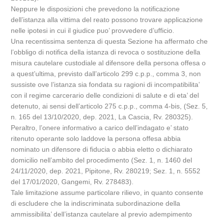
Neppure le disposizioni che prevedono la notificazione
dell’istanza alla vittima del reato possono trovare applicazione
nelle ipotesi in cui il giudice puo’ provvedere d’ufficio.
Una recentissima sentenza di questa Sezione ha affermato che
l’obbligo di notifica della istanza di revoca o sostituzione della
misura cautelare custodiale al difensore della persona offesa o
a quest’ultima, previsto dall’articolo 299 c.p.p., comma 3, non
sussiste ove l’istanza sia fondata su ragioni di incompatibilita’
con il regime carcerario delle condizioni di salute e di eta’ del
detenuto, ai sensi dell’articolo 275 c.p.p., comma 4-bis, (Sez. 5,
n. 165 del 13/10/2020, dep. 2021, La Cascia, Rv. 280325).
Peraltro, l’onere informativo a carico dell’indagato e’ stato
ritenuto operante solo laddove la persona offesa abbia
nominato un difensore di fiducia o abbia eletto o dichiarato
domicilio nell’ambito del procedimento (Sez. 1, n. 1460 del
24/11/2020, dep. 2021, Pipitone, Rv. 280219; Sez. 1, n. 5552
del 17/01/2020, Gangemi, Rv. 278483).
Tale limitazione assume particolare rilievo, in quanto consente
di escludere che la indiscriminata subordinazione della
ammissibilita’ dell’istanza cautelare al previo adempimento