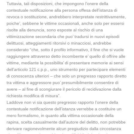
Tuttavia, tali disposizioni, che impongono l’onere della
contestuale notificazione alla persona offesa dell’istanza di
revoca o sostituzione, andrebbero interpretate restrittivamente,
poiche’, sebbene le vittime occasionali, anche solo per essersi
risolte alla denuncia, sono esposte al rischio di una
vittimizzazione secondaria che puo’ tradursi in nuovi episodi
delittuosi, atteggiamenti ritorsivi o minacciosi, andrebbe
considerato “che, sotto il profilo informativo, il fine che si vuole
raggiungere attraverso detto incombente e’ quello di offrire alle
vittime, mediante la possibilita’ di presentare memorie ai sensi
dell’articolo 121 c.p.p., uno strumento per partecipare elementi
di conoscenza ulteriori – che solo un pregresso rapporto diretto
tra vittima e aggressore puo’ presumibilmente consentire di
avere – al fine di scongiurare il pericolo di recidivazione dalla
richiesta modifica di misura”.
Laddove non vi sia questo pregresso rapporto l’onere della
contestuale notificazione dell’istanza verrebbe a costituire un
mero formalismo, in quanto alla vittima occasionale della
rapina, scelta casualmente dall’autore del delitto, non potrebbe
derivare ragionevolmente alcun pregiudizio dalla circostanza