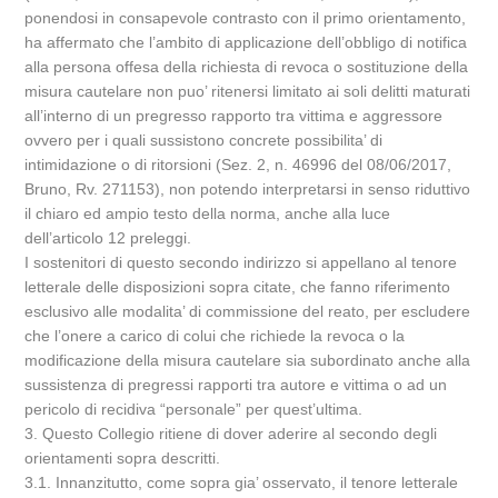
ponendosi in consapevole contrasto con il primo orientamento,
ha affermato che l’ambito di applicazione dell’obbligo di notifica
alla persona offesa della richiesta di revoca o sostituzione della
misura cautelare non puo’ ritenersi limitato ai soli delitti maturati
all’interno di un pregresso rapporto tra vittima e aggressore
ovvero per i quali sussistono concrete possibilita’ di
intimidazione o di ritorsioni (Sez. 2, n. 46996 del 08/06/2017,
Bruno, Rv. 271153), non potendo interpretarsi in senso riduttivo
il chiaro ed ampio testo della norma, anche alla luce
dell’articolo 12 preleggi.
I sostenitori di questo secondo indirizzo si appellano al tenore
letterale delle disposizioni sopra citate, che fanno riferimento
esclusivo alle modalita’ di commissione del reato, per escludere
che l’onere a carico di colui che richiede la revoca o la
modificazione della misura cautelare sia subordinato anche alla
sussistenza di pregressi rapporti tra autore e vittima o ad un
pericolo di recidiva “personale” per quest’ultima.
3. Questo Collegio ritiene di dover aderire al secondo degli
orientamenti sopra descritti.
3.1. Innanzitutto, come sopra gia’ osservato, il tenore letterale