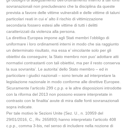
gli obblighi di adeguamento dell’ordinamento interno a tali fonti
sovranazionali non precludevano che la disciplina da queste
prevista a favore delle vittime vulnerabili e delle vittime di taluni
particolari reati in cui e’ alto il rischio di vittimizzazione
secondaria fossero estesi alle vittime di tutti i delitti
caratterizzati da violenza alla persona.
La direttiva Europea impone agli Stati membri l’obbligo di
uniformare i loro ordinamenti interni in modo che sia raggiunto
un determinato risultato, ma essa e’ vincolante solo per gli
obiettivi da conseguire; la Stato membro non puo’ adottare atti
normativi contrastanti con tali obiettivi, ma per il resto conserva
la sua sovranita’. Le autorita’ dello Stato membro – ed in
particolare i giudici nazionali – sono tenute ad interpretare la
legislazione nazionale in modo conforme alle direttive Europee.
Sicuramente l’articolo 299 c.p.p. e le altre disposizioni introdotte
con la riforma del 2013 non possono essere interpretate in
contrasto con le finalita’ avute di mira dalle fonti sovranazionali
sopra indicate.
Per tale motivo le Sezioni Unite (Sez. U., n. 10959 del
29/01/2016, C., Rv. 265893) hanno interpretato l’articolo 408
c.p.p., comma 3-bis, nel senso di includere nella nozione di