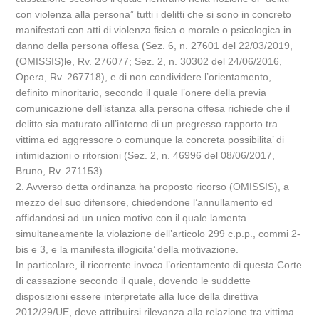
con violenza alla persona” tutti i delitti che si sono in concreto
manifestati con atti di violenza fisica o morale o psicologica in
danno della persona offesa (Sez. 6, n. 27601 del 22/03/2019,
(OMISSIS)le, Rv. 276077; Sez. 2, n. 30302 del 24/06/2016,
Opera, Rv. 267718), e di non condividere l’orientamento,
definito minoritario, secondo il quale l’onere della previa
comunicazione dell’istanza alla persona offesa richiede che il
delitto sia maturato all’interno di un pregresso rapporto tra
vittima ed aggressore o comunque la concreta possibilita’ di
intimidazioni o ritorsioni (Sez. 2, n. 46996 del 08/06/2017,
Bruno, Rv. 271153).
2. Avverso detta ordinanza ha proposto ricorso (OMISSIS), a
mezzo del suo difensore, chiedendone l’annullamento ed
affidandosi ad un unico motivo con il quale lamenta
simultaneamente la violazione dell’articolo 299 c.p.p., commi 2-
bis e 3, e la manifesta illogicita’ della motivazione.
In particolare, il ricorrente invoca l’orientamento di questa Corte
di cassazione secondo il quale, dovendo le suddette
disposizioni essere interpretate alla luce della direttiva
2012/29/UE, deve attribuirsi rilevanza alla relazione tra vittima