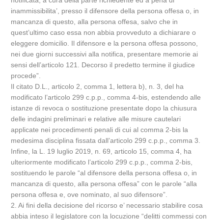
notificata, a cura della parte richiedente ed a pena di
inammissibilita’, presso il difensore della persona offesa o, in
mancanza di questo, alla persona offesa, salvo che in
quest’ultimo caso essa non abbia provveduto a dichiarare o
eleggere domicilio. Il difensore e la persona offesa possono,
nei due giorni successivi alla notifica, presentare memorie ai
sensi dell’articolo 121. Decorso il predetto termine il giudice
procede”.
Il citato D.L., articolo 2, comma 1, lettera b), n. 3, del ha
modificato l’articolo 299 c.p.p., comma 4-bis, estendendo alle
istanze di revoca o sostituzione presentate dopo la chiusura
delle indagini preliminari e relative alle misure cautelari
applicate nei procedimenti penali di cui al comma 2-bis la
medesima disciplina fissata dall’articolo 299 c.p.p., comma 3.
Infine, la L. 19 luglio 2019, n. 69, articolo 15, comma 4, ha
ulteriormente modificato l’articolo 299 c.p.p., comma 2-bis,
sostituendo le parole “al difensore della persona offesa o, in
mancanza di questo, alla persona offesa” con le parole “alla
persona offesa e, ove nominato, al suo difensore”.
2. Ai fini della decisione del ricorso e’ necessario stabilire cosa
abbia inteso il legislatore con la locuzione “delitti commessi con