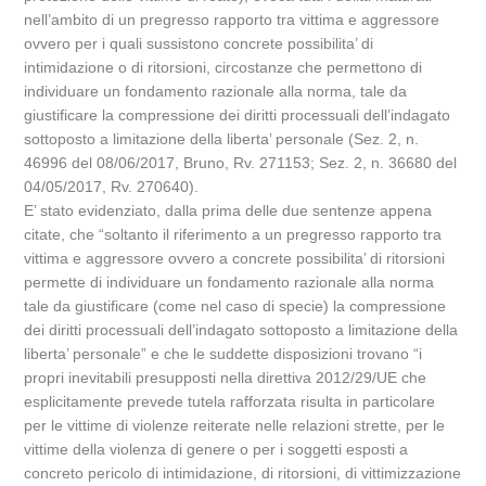
nell’ambito di un pregresso rapporto tra vittima e aggressore
ovvero per i quali sussistono concrete possibilita’ di
intimidazione o di ritorsioni, circostanze che permettono di
individuare un fondamento razionale alla norma, tale da
giustificare la compressione dei diritti processuali dell’indagato
sottoposto a limitazione della liberta’ personale (Sez. 2, n.
46996 del 08/06/2017, Bruno, Rv. 271153; Sez. 2, n. 36680 del
04/05/2017, Rv. 270640).
E’ stato evidenziato, dalla prima delle due sentenze appena
citate, che “soltanto il riferimento a un pregresso rapporto tra
vittima e aggressore ovvero a concrete possibilita’ di ritorsioni
permette di individuare un fondamento razionale alla norma
tale da giustificare (come nel caso di specie) la compressione
dei diritti processuali dell’indagato sottoposto a limitazione della
liberta’ personale” e che le suddette disposizioni trovano “i
propri inevitabili presupposti nella direttiva 2012/29/UE che
esplicitamente prevede tutela rafforzata risulta in particolare
per le vittime di violenze reiterate nelle relazioni strette, per le
vittime della violenza di genere o per i soggetti esposti a
concreto pericolo di intimidazione, di ritorsioni, di vittimizzazione