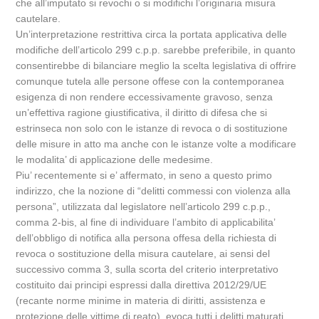
che all’imputato si revochi o si modifichi l’originaria misura
cautelare.
Un’interpretazione restrittiva circa la portata applicativa delle
modifiche dell’articolo 299 c.p.p. sarebbe preferibile, in quanto
consentirebbe di bilanciare meglio la scelta legislativa di offrire
comunque tutela alle persone offese con la contemporanea
esigenza di non rendere eccessivamente gravoso, senza
un’effettiva ragione giustificativa, il diritto di difesa che si
estrinseca non solo con le istanze di revoca o di sostituzione
delle misure in atto ma anche con le istanze volte a modificare
le modalita’ di applicazione delle medesime.
Piu’ recentemente si e’ affermato, in seno a questo primo
indirizzo, che la nozione di “delitti commessi con violenza alla
persona”, utilizzata dal legislatore nell’articolo 299 c.p.p.,
comma 2-bis, al fine di individuare l’ambito di applicabilita’
dell’obbligo di notifica alla persona offesa della richiesta di
revoca o sostituzione della misura cautelare, ai sensi del
successivo comma 3, sulla scorta del criterio interpretativo
costituito dai principi espressi dalla direttiva 2012/29/UE
(recante norme minime in materia di diritti, assistenza e
protezione delle vittime di reato), evoca tutti i delitti maturati