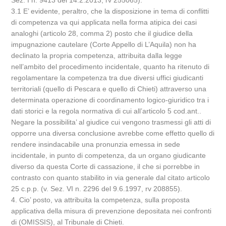
Sez. I n. 9413 del 14.2.2013, rv 255065).
3.1 E’ evidente, peraltro, che la disposizione in tema di conflitti
di competenza va qui applicata nella forma atipica dei casi
analoghi (articolo 28, comma 2) posto che il giudice della
impugnazione cautelare (Corte Appello di L’Aquila) non ha
declinato la propria competenza, attribuita dalla legge
nell’ambito del procedimento incidentale, quanto ha ritenuto di
regolamentare la competenza tra due diversi uffici giudicanti
territoriali (quello di Pescara e quello di Chieti) attraverso una
determinata operazione di coordinamento logico-giuridico tra i
dati storici e la regola normativa di cui all’articolo 5 cod.ant..
Negare la possibilita’ al giudice cui vengono trasmessi gli atti di
opporre una diversa conclusione avrebbe come effetto quello di
rendere insindacabile una pronunzia emessa in sede
incidentale, in punto di competenza, da un organo giudicante
diverso da questa Corte di cassazione, il che si porrebbe in
contrasto con quanto stabilito in via generale dal citato articolo
25 c.p.p. (v. Sez. VI n. 2296 del 9.6.1997, rv 208855).
4. Cio’ posto, va attribuita la competenza, sulla proposta
applicativa della misura di prevenzione depositata nei confronti
di (OMISSIS), al Tribunale di Chieti.