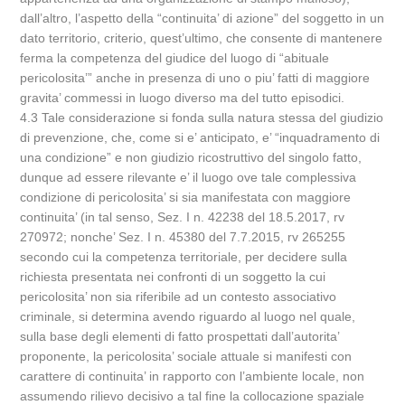
dall’altro, l’aspetto della “continuita’ di azione” del soggetto in un
dato territorio, criterio, quest’ultimo, che consente di mantenere
ferma la competenza del giudice del luogo di “abituale
pericolosita’” anche in presenza di uno o piu’ fatti di maggiore
gravita’ commessi in luogo diverso ma del tutto episodici.
4.3 Tale considerazione si fonda sulla natura stessa del giudizio
di prevenzione, che, come si e’ anticipato, e’ “inquadramento di
una condizione” e non giudizio ricostruttivo del singolo fatto,
dunque ad essere rilevante e’ il luogo ove tale complessiva
condizione di pericolosita’ si sia manifestata con maggiore
continuita’ (in tal senso, Sez. I n. 42238 del 18.5.2017, rv
270972; nonche’ Sez. I n. 45380 del 7.7.2015, rv 265255
secondo cui la competenza territoriale, per decidere sulla
richiesta presentata nei confronti di un soggetto la cui
pericolosita’ non sia riferibile ad un contesto associativo
criminale, si determina avendo riguardo al luogo nel quale,
sulla base degli elementi di fatto prospettati dall’autorita’
proponente, la pericolosita’ sociale attuale si manifesti con
carattere di continuita’ in rapporto con l’ambiente locale, non
assumendo rilievo decisivo a tal fine la collocazione spaziale