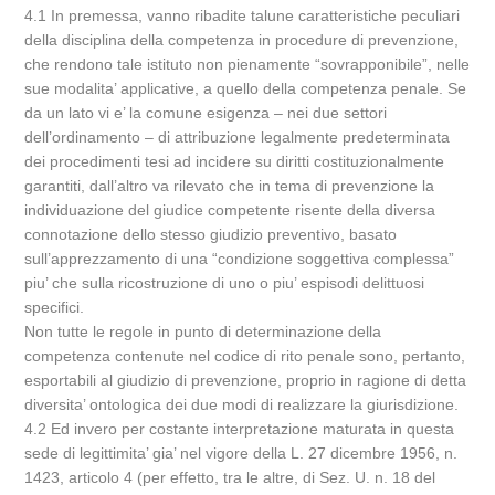
4.1 In premessa, vanno ribadite talune caratteristiche peculiari
della disciplina della competenza in procedure di prevenzione,
che rendono tale istituto non pienamente “sovrapponibile”, nelle
sue modalita’ applicative, a quello della competenza penale. Se
da un lato vi e’ la comune esigenza – nei due settori
dell’ordinamento – di attribuzione legalmente predeterminata
dei procedimenti tesi ad incidere su diritti costituzionalmente
garantiti, dall’altro va rilevato che in tema di prevenzione la
individuazione del giudice competente risente della diversa
connotazione dello stesso giudizio preventivo, basato
sull’apprezzamento di una “condizione soggettiva complessa”
piu’ che sulla ricostruzione di uno o piu’ espisodi delittuosi
specifici.
Non tutte le regole in punto di determinazione della
competenza contenute nel codice di rito penale sono, pertanto,
esportabili al giudizio di prevenzione, proprio in ragione di detta
diversita’ ontologica dei due modi di realizzare la giurisdizione.
4.2 Ed invero per costante interpretazione maturata in questa
sede di legittimita’ gia’ nel vigore della L. 27 dicembre 1956, n.
1423, articolo 4 (per effetto, tra le altre, di Sez. U. n. 18 del