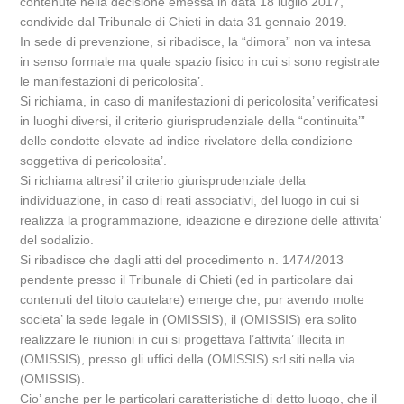
contenute nella decisione emessa in data 18 luglio 2017,
condivide dal Tribunale di Chieti in data 31 gennaio 2019.
In sede di prevenzione, si ribadisce, la “dimora” non va intesa
in senso formale ma quale spazio fisico in cui si sono registrate
le manifestazioni di pericolosita’.
Si richiama, in caso di manifestazioni di pericolosita’ verificatesi
in luoghi diversi, il criterio giurisprudenziale della “continuita’”
delle condotte elevate ad indice rivelatore della condizione
soggettiva di pericolosita’.
Si richiama altresi’ il criterio giurisprudenziale della
individuazione, in caso di reati associativi, del luogo in cui si
realizza la programmazione, ideazione e direzione delle attivita’
del sodalizio.
Si ribadisce che dagli atti del procedimento n. 1474/2013
pendente presso il Tribunale di Chieti (ed in particolare dai
contenuti del titolo cautelare) emerge che, pur avendo molte
societa’ la sede legale in (OMISSIS), il (OMISSIS) era solito
realizzare le riunioni in cui si progettava l’attivita’ illecita in
(OMISSIS), presso gli uffici della (OMISSIS) srl siti nella via
(OMISSIS).
Cio’ anche per le particolari caratteristiche di detto luogo, che il