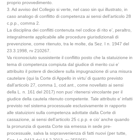
proprio provvedimento.
3. Ad avviso del Collegio si verte, nel caso sin qui illustrato, in
caso analogo di conflitto di competenza ai sensi dell’articolo 28
c.p.p., comma 2.
La disciplina dei conflitti contenuta nel codice di rito e’, peraltro,
integralmente applicabile alle procedure giurisdizionali di
prevenzione, come ritenuto, tra le molte, da Sez. I n. 1947 del
23.3.1998, rv 210267.
Va riconosciuto sussistente il conflitto posto che la statuizione in
tema di competenza compiuta dal giudice di merito cui e’
attribuito il potere di decidere sulla impugnazione di una misura
cautelare (qui la Corte di Appello in virtu’ di quanto previsto
dall’articolo 27, comma 1, cod.ant., come novellato ai sensi
della L. n. 161 del 2017) non puo’ ritenersi vincolante per il
giudice della cautela ritenuto competente. Tale attributo e’ infatti
previsto nel sistema processuale esclusivamente in rapporto
alle statuizioni sulla competenza adottate dalla Corte di
cassazione, ai sensi dell’articolo 25 c.p.p. e cio’ anche quando
la pronunzia di questa Corte sia emessa in sede pre-
processuale, salva la sopravvenienza di fatti nuovi (per tutte,