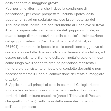
della condotta di maggiore gravita’).
Puo’ pertanto affermarsi che li’ dove la condizione di
pericolosita’, per come prospettata, includa l’ipotesi della
appartenenza ad un sodalizio mafioso la competenza del
Tribunale vada individuata con riferimento al luogo ove si’ trova
il centro organizzativo e decisionale del gruppo criminale, in
quanto luogo di manifestazione della capacita’ di intimidazione
del gruppo medesimo (Sez. I n. 51076 del 4.4.2014, rv
261601), mentre nelle ipotesi in cui la condizione soggettiva sia
correlata a condotte diverse dalla appartenenza al sodalizio, ad
essere prevalente e’ il criterio della continuita’ di azione (intesa
come luogo ove il soggetto ritenuto pericoloso manifesta il
numero piu’ consistente e ripetuto di condotte devianti) e non
necessariamente il luogo di commissione del reato di maggiore
gravita’.
5. Applicando tali principi al caso in esame, il Collegio ritiene
fondate le conclusioni cui sono pervenuti entrambi i giudici
territoriali della misura cautelare (tanto il Tribunale di Pescara
che quello di Chieti), sulla base dell’esame dei contenuti
dell’atto di proposta.