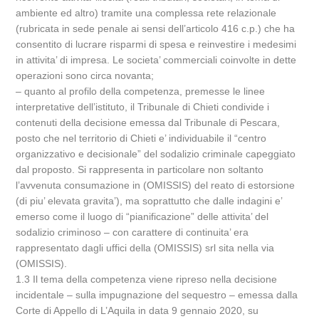
ambiente ed altro) tramite una complessa rete relazionale
(rubricata in sede penale ai sensi dell’articolo 416 c.p.) che ha
consentito di lucrare risparmi di spesa e reinvestire i medesimi
in attivita’ di impresa. Le societa’ commerciali coinvolte in dette
operazioni sono circa novanta;
– quanto al profilo della competenza, premesse le linee
interpretative dell’istituto, il Tribunale di Chieti condivide i
contenuti della decisione emessa dal Tribunale di Pescara,
posto che nel territorio di Chieti e’ individuabile il “centro
organizzativo e decisionale” del sodalizio criminale capeggiato
dal proposto. Si rappresenta in particolare non soltanto
l’avvenuta consumazione in (OMISSIS) del reato di estorsione
(di piu’ elevata gravita’), ma soprattutto che dalle indagini e’
emerso come il luogo di “pianificazione” delle attivita’ del
sodalizio criminoso – con carattere di continuita’ era
rappresentato dagli uffici della (OMISSIS) srl sita nella via
(OMISSIS).
1.3 Il tema della competenza viene ripreso nella decisione
incidentale – sulla impugnazione del sequestro – emessa dalla
Corte di Appello di L’Aquila in data 9 gennaio 2020, su