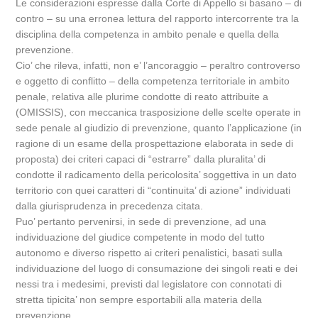
Le considerazioni espresse dalla Corte di Appello si basano – di
contro – su una erronea lettura del rapporto intercorrente tra la
disciplina della competenza in ambito penale e quella della
prevenzione.
Cio’ che rileva, infatti, non e’ l’ancoraggio – peraltro controverso
e oggetto di conflitto – della competenza territoriale in ambito
penale, relativa alle plurime condotte di reato attribuite a
(OMISSIS), con meccanica trasposizione delle scelte operate in
sede penale al giudizio di prevenzione, quanto l’applicazione (in
ragione di un esame della prospettazione elaborata in sede di
proposta) dei criteri capaci di “estrarre” dalla pluralita’ di
condotte il radicamento della pericolosita’ soggettiva in un dato
territorio con quei caratteri di “continuita’ di azione” individuati
dalla giurisprudenza in precedenza citata.
Puo’ pertanto pervenirsi, in sede di prevenzione, ad una
individuazione del giudice competente in modo del tutto
autonomo e diverso rispetto ai criteri penalistici, basati sulla
individuazione del luogo di consumazione dei singoli reati e dei
nessi tra i medesimi, previsti dal legislatore con connotati di
stretta tipicita’ non sempre esportabili alla materia della
prevenzione.