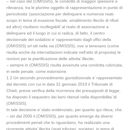
– nel caso del (OMISSIS), le condotte di maggior spessore e
rilevanza, tra le plurime oggetto di rappresentazione in punto di
pericolosita’ (associazione per delinquere e numerosi reati-
scopo in tema di evasione fiscale, smaltimento illecito di rifiuti
ed altro) risultano ricollegabili’ al reato di associazione a
delinquere ed il luogo in cui si radica, di fatto, il centro
decisionale del sodalizio e’ rappresentato dagli uffici della
(OMISSIS) srl siti nella via (OMISSIS), ove si tenevano (come
risulta anche da intercettazioni indicate nell’atto di proposta) le
riunioni per la pianificazione delle attivita’ illecite;
– sempre in (OMISSIS) risulta avvenuta una condotta rubricata,
in sede penale, come estorsione.
1.2 Un secondo provvedimento giurisdizionale e’ rappresentato
dal decreto con cui in data 31 gennaio 2019 il Tribunale di
Chieti, previa verifica della ricorrenza dei presupposti di legge,
ha disposto il sequestro dei beni ritenuti nella disponibilita’ di
(OMISSIS).
In tale decisione e’ stato evidenziato, per quanto qui rileva, che:
– sin dal 2005 il (OMISSIS), per quanto emerge da diversi
procedimenti penali che lo riguardano, ha realizzato una
ricorrente attivita’ illecita (reati tributari, societari, in tema di