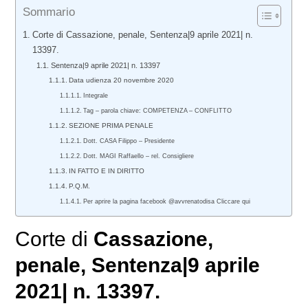
Sommario
Corte di Cassazione, penale, Sentenza|9 aprile 2021| n.
13397.
Sentenza|9 aprile 2021| n. 13397
Data udienza 20 novembre 2020
Integrale
Tag – parola chiave: COMPETENZA – CONFLITTO
SEZIONE PRIMA PENALE
Dott. CASA Filippo – Presidente
Dott. MAGI Raffaello – rel. Consigliere
IN FATTO E IN DIRITTO
P.Q.M.
Per aprire la pagina facebook @avvrenatodisa Cliccare qui
Corte di
Cassazione,
penale
, Sentenza|9 aprile
2021| n. 13397.