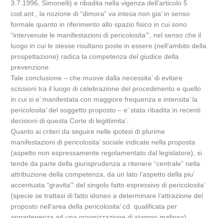
3.7.1996, Simonelli) e ribadita nella vigenza dell’articolo 5
cod.ant., la nozione di “dimora” va intesa non gia’ in senso
formale quanto in riferimento allo spazio fisico in cui sono
“intervenute le manifestazioni di pericolosita’”, nel senso che il
luogo in cui le stesse risultano poste in essere (nell’ambito della
prospettazione) radica la competenza del giudice della
prevenzione.
Tale conclusione – che muove dalla necessita’ di evitare
scissioni tra il luogo di celebrazione del procedimento e quello
in cui si e’ manifestata con maggiore frequenza e intensita’ la
pericolosita’ del soggetto proposto – e’ stata ribadita in recenti
decisioni di questa Corte di legittimita’.
Quanto ai criteri da seguire nelle ipotesi di plurime
manifestazioni di pericolosita’ sociale indicate nella proposta
(aspetto non espressamente regolamentato dal legislatore), si
tende da parte della giurisprudenza a ritenere “centrale” nella
attribuzione della competenza, da un lato l’aspetto della piu’
accentuata “gravita’” del singolo fatto espressivo di pericolosita’
(specie se trattasi di fatto idoneo a determinare l’attrazione del
proposto nell’area della pericolosita’ cd. qualificata per
appartenenza ad una organizzazione di stampo mafioso),