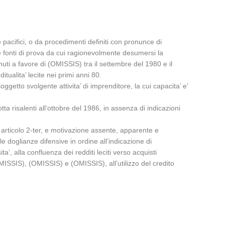
 pacifici, o da procedimenti definiti con pronunce di
le fonti di prova da cui ragionevolmente desumersi la
enuti a favore di (OMISSIS) tra il settembre del 1980 e il
tualita’ lecite nei primi anni 80.
oggetto svolgente attivita’ di imprenditore, la cui capacita’ e’
tta risalenti all’ottobre del 1986, in assenza di indicazioni
 articolo 2-ter, e motivazione assente, apparente e
le doglianze difensive in ordine all’indicazione di
ta’, alla confluenza dei redditi leciti verso acquisti
’ (OMISSIS), (OMISSIS) e (OMISSIS), all’utilizzo del credito