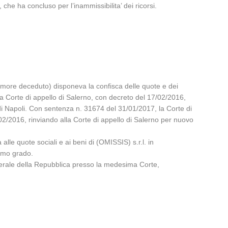
 che ha concluso per l’inammissibilita’ dei ricorsi.
le more deceduto) disponeva la confisca delle quote e dei
lo, la Corte di appello di Salerno, con decreto del 17/02/2016,
di Napoli. Con sentenza n. 31674 del 31/01/2017, la Corte di
02/2016, rinviando alla Corte di appello di Salerno per nuovo
alle quote sociali e ai beni di (OMISSIS) s.r.l. in
rimo grado.
enerale della Repubblica presso la medesima Corte,