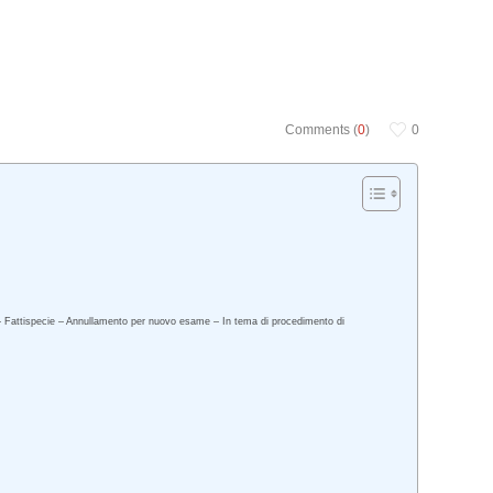
Comments (
0
)
0
li – Fattispecie – Annullamento per nuovo esame – In tema di procedimento di