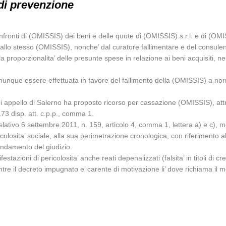
di prevenzione
nfronti di (OMISSIS) dei beni e delle quote di (OMISSIS) s.r.l. e di (OMI
llo stesso (OMISSIS), nonche’ dal curatore fallimentare e del consulente
 proporzionalita’ delle presunte spese in relazione ai beni acquisiti, ne
omunque essere effettuata in favore del fallimento della (OMISSIS) a nor
i appello di Salerno ha proposto ricorso per cassazione (OMISSIS), attr
o 173 disp. att. c.p.p., comma 1.
lativo 6 settembre 2011, n. 159, articolo 4, comma 1, lettera a) e c), 
icolosita’ sociale, alla sua perimetrazione cronologica, con riferimento
 fondamento del giudizio.
azioni di pericolosita’ anche reati depenalizzati (falsita’ in titoli di cre
re il decreto impugnato e’ carente di motivazione li’ dove richiama il m