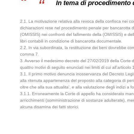
In tema di procedimento 
2.1. La motivazione relativa alla revoca della confisca nei co
dichiarazioni rese nel procedimento penale per bancarotta da
(OMISSIS) nei confronti del fallimento della (OMISSIS) e della
libri contabili in condizione di bancarotta documentale.
2.2. In via subordinata, la restituzione dei beni dovrebbe c
comma 7.
3. Avverso il medesimo decreto del 27/02/2019 della Corte d
quattro motivi di seguito enunciati nei limiti di cui all’articol
3.1. Il primo motivo denuncia inosservanza del Decreto Legis
alla ritenuta appartenenza del proposto alla categoria di per
oltre che alla sua attualita’, e alla valutazione degli indizi a
3.1.1. Erroneamente la Corte di appello ha considerato manifest
arricchimenti (somministrazione di sostanze adulterate), ment
alcuna disamina dei fatti storici.