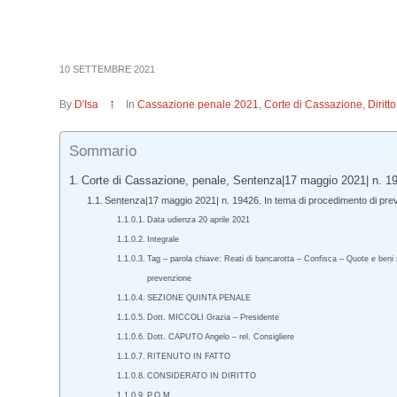
10 SETTEMBRE 2021
By
D'Isa
In
Cassazione penale 2021
,
Corte di Cassazione
,
Dirit
Sommario
Corte di Cassazione, penale, Sentenza|17 maggio 2021| n. 1
Sentenza|17 maggio 2021| n. 19426. In tema di procedimento di pre
Data udienza 20 aprile 2021
Integrale
Tag – parola chiave: Reati di bancarotta – Confisca – Quote e beni 
prevenzione
SEZIONE QUINTA PENALE
Dott. MICCOLI Grazia – Presidente
Dott. CAPUTO Angelo – rel. Consigliere
RITENUTO IN FATTO
CONSIDERATO IN DIRITTO
P.Q.M.