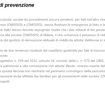
di prevenzione
losita’ sociale da procedimenti ancora pendenti, per fatti tutt’altro che
rocesso (OMISSIS) e (OMISSIS), senza illustrare le emergenze di fatto e 
dove dallo stesso decreto impugnato risulta che i due miliardi di lire perv
a alla societa’ (OMISSIS) di Milano, il che comprova il possesso di reddi
del giudizio di derivazione abituale di redditi da attivita’ delittuose in s
he da due sentenze risultanti dal casellario giudiziale per fatti di bancaro
oposto.
islativo n. 159 del 2011, articolo 24, nonche’ della L. n. 575 del 1965,
i e patrimonio e alla connessione con attivita’ illecite, omesso esame del
da questa derivati non rientranti nel perimetro cronologico della pericolosi
finanziarie lecite affidate dai familiari per gli investimenti nelle societa
ospetti.