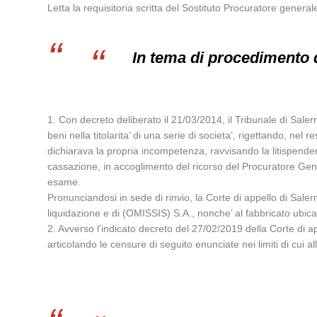
Letta la requisitoria scritta del Sostituto Procuratore general
In tema di procedimento 
1. Con decreto deliberato il 21/03/2014, il Tribunale di Sale
beni nella titolarita’ di una serie di societa’, rigettando, nel
dichiarava la propria incompetenza, ravvisando la litispende
cassazione, in accoglimento del ricorso del Procuratore Gene
esame.
Pronunciandosi in sede di rinvio, la Corte di appello di Salern
liquidazione e di (OMISSIS) S.A., nonche’ al fabbricato ubic
2. Avverso l’indicato decreto del 27/02/2019 della Corte di 
articolando le censure di seguito enunciate nei limiti di cui al