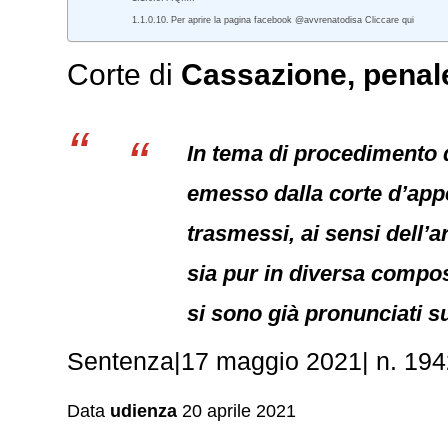
Per aprire la pagina facebook @avvrenatodisa Cliccare qui
Corte di
Cassazione,
penal
In tema di procedimento d
emesso dalla corte d’appe
trasmessi, ai sensi dell’a
sia pur in diversa composi
si sono già pronunciati s
Sentenza|17 maggio 2021| n. 19
Data
udienza
20 aprile 2021