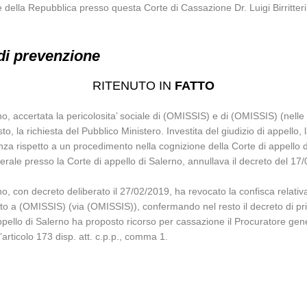
e della Repubblica presso questa Corte di Cassazione Dr. Luigi Birritteri,
di prevenzione
RITENUTO IN
FATTO
rno, accertata la pericolosita’ sociale di (OMISSIS) e di (OMISSIS) (nel
 resto, la richiesta del Pubblico Ministero. Investita del giudizio di appel
nza rispetto a un procedimento nella cognizione della Corte di appello 
rale presso la Corte di appello di Salerno, annullava il decreto del 17/
o, con decreto deliberato il 27/02/2019, ha revocato la confisca relativa 
ato a (OMISSIS) (via (OMISSIS)), confermando nel resto il decreto di p
appello di Salerno ha proposto ricorso per cassazione il Procuratore g
l’articolo 173 disp. att. c.p.p., comma 1.