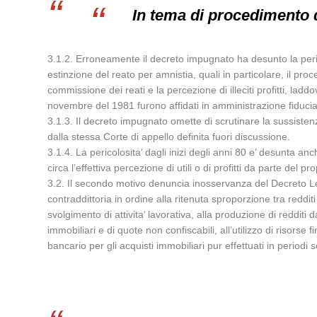
In tema di procedimento 
3.1.2. Erroneamente il decreto impugnato ha desunto la perico
estinzione del reato per amnistia, quali in particolare, il p
commissione dei reati e la percezione di illeciti profitti, lad
novembre del 1981 furono affidati in amministrazione fiduciari
3.1.3. Il decreto impugnato omette di scrutinare la sussistenza 
dalla stessa Corte di appello definita fuori discussione.
3.1.4. La pericolosita’ dagli inizi degli anni 80 e’ desunta anc
circa l’effettiva percezione di utili o di profitti da parte del pr
3.2. Il secondo motivo denuncia inosservanza del Decreto Leg
contraddittoria in ordine alla ritenuta sproporzione tra reddit
svolgimento di attivita’ lavorativa, alla produzione di redditi 
immobiliari e di quote non confiscabili, all’utilizzo di risorse 
bancario per gli acquisti immobiliari pur effettuati in periodi s