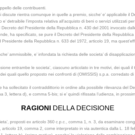
ppello delle contribuenti.
 discute rientra comunque in quelle a premio, sicche’ e’ applicabile il 
detraibile l’imposta relativa all’acquisto di beni o servizi utilizzati per
Decreto del Presidente della Repubblica n. 430 del 2001 invocato dalle so
tronde, ha specificato, se pure il Decreto del Presidente della Repubblica 
l Presidente della Repubblica n. 633 del 1972, articolo 19, ma quest’e
che’ ammissibile, e’ infondata la richiesta delle societa’ di disapplicaz
one entrambe le societa’, ciascuno articolato in tre motivi, dei quali il
, dei quali quello proposto nei confronti di (OMISSIS) s.p.a. corredato di
 ha sollecitato il contraddittorio in ordine alla possibile rilevanza del
 3, lettera d), e comma 5-bis; si e’ quindi rifissata l’udienza, in prossim
RAGIONI
DELLA DECISIONE
cieta’, proposti ex articolo 360 c.p.c., comma 1, n. 3, da esaminare con
articolo 19, comma 2, come interpretato in via autentica dalla L. 18 feb