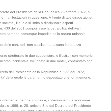
Decreto del Presidente della Repubblica 26 ottobre 1972, n.
 le manifestazioni in questione. A fronte di tale disposizione,
cieta’, il quale si limita a disciplinare aspetti
n. 430 del 2001 comportasse la detraibilita’ dell’iva in
ffetto sarebbe comunque impedito dalla natura unionale
ione delle sanzioni, non sussistendo alcuna incertezza
 terzo strutturato in due subcensure, e illustrati con memorie,
 ricorso incidentale sviluppato in due motivi, contrastato con
 Decreto del Presidente della Repubblica n. 633 del 1972,
ita’ della quale le parti hanno depositato ulteriori memorie.
giuntamente, perche’ connessi, si denunciano la violazione
braio 1999, n. 28, articolo 5, e dal Decreto del Presidente