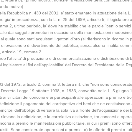
, lettera b), (primo motivo), nonche’ la violazione della combinazione de
condo motivo).
 della Repubblica n. 430 del 2001, e’ stato emanato in attuazione della 
he gia’ in precedenza, con la L. n. 28 del 1999, articolo 5, il legislatore
a 2, ultimo periodo, la’ dove ha stabilito che le parole “beni o servizi u
palio dai soggetti promotori in occasione della manifestazioni medesime
l quale sono stati acquistati i gettoni d’oro (si riferiscono in ricorso i
evasione e di divertimento del pubblico, senza alcuna finalita’ commerci
, articolo 19, comma 2.
l’attivita’ di produzione e di commercializzazione o distribuzione di b
egislatore ai fini dell’applicabilita’ del Decreto del Presidente della 
33 del 1972, articolo 2, comma 3, lettera m), che “non sono considerate 
 R.Decreto Legge 19 ottobre 1938, n. 1933, convertito nella L. 5 giugno 
 ai vincitori dei concorsi e ai partecipanti alle operazioni a premio e trov
definizione il pagamento del corrispettivo dei beni che ne costituiscono 
incitori dell’obbligo di versare la sola iva a fronte dell’acquisizione dei
a rilevano la definizione, e la correlativa distinzione, tra concorsi e op
orsi a premio le manifestazioni pubblicitarie, in cui i premi sono offert
 requisiti. Sono considerate operazioni a premio: a) le offerte di premi a 