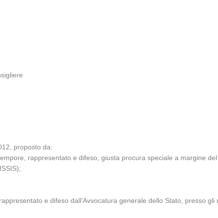
igliere
2012, proposto da:
tempore, rappresentato e difeso, giusta procura speciale a margine de
ISSIS);
appresentato e difeso dall’Avvocatura generale dello Stato, presso gli uf