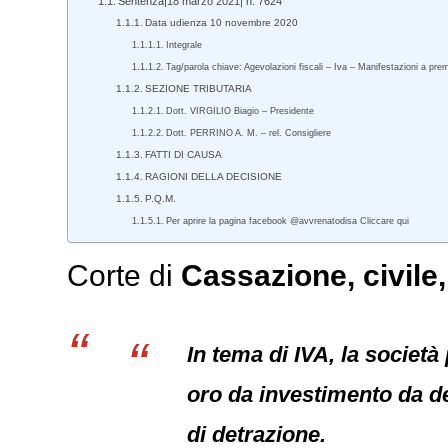
Sentenza|18 marzo 2021| n. 7624
Data udienza 10 novembre 2020
Integrale
Tag/parola chiave: Agevolazioni fiscali – Iva – Manifestazioni a pre
SEZIONE TRIBUTARIA
Dott. VIRGILIO Biagio – Presidente
Dott. PERRINO A. M. – rel. Consigliere
FATTI DI CAUSA
RAGIONI DELLA DECISIONE
P.Q.M.
Per aprire la pagina facebook @avvrenatodisa Cliccare qui
Corte di
Cassazione,
civile
In tema di IVA, la societ
oro da investimento da de
di detrazione.