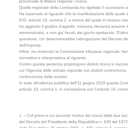
provinciale di Milano respinse i ricorsi.
Quella regionale della Lombardia ha rigettato il successivo a
Ha osservato al riguardo che la manifestazione della quale si
633, articolo 19, comma 2, a norma del quale in nessun caso e’ 
ha aggiunto il giudice d’appello, nessuna rilevanza assume il 
amministrativi, e non gia’ fiscali, dei giochi-spettacolo. D’al
questione, cio’ determinerebbe l’abrogazione del Decreto de
dell’imposta.
Infine, ha rimarcato la Commissione tributaria regionale, ben
normativa e interpretativa al riguardo.
Contro questa sentenza propongono distinti ricorsi in successi
cui l’Agenzia delle entrate risponde con distinti controricorsi
controricorso dalla societa’.
In esito all’udienza pubblica dell’11 giugno 2019 questa Corte
articolo 10, comma 1, in correlazione con l’articolo 19, comma
1. – Col primo e col secondo motivo dei ricorsi delle due so
del Decreto del Presidente della Repubblica n. 633 del 1972, 