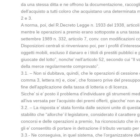
da una stessa ditta e ne offrono la documentazione, raccoglie
dell’acquisto a tutti coloro che acquistano una determinata 
2 e 3.
A norma, poi, del R.Decreto Legge n. 1933 del 1938, articoli
mentre le operazioni a premio erano sottoposte a una tassa d
settembre 1989 n. 332, articolo 7, conv. con modificazioni co
Disposizioni centrali si rinvenivano poi, per i profili d’inte
oggetti mobili, escluso il danaro e i titoli di prestiti pubblici
giuocate del lotto”, nonche’ nell’articolo 52, secondo cui “Il 
della merce regolarmente comprovato”.
3.1. – Non si dubitava, quindi, che le operazioni di cessione 
comma 3, lettera m) e, cioe’, che fossero prive del presuppos
fine dell’applicazione della tassa di lotteria o di licenza.
Sicche’ si e’ posto il problema d’individuare gli strumenti m
all’iva versata per l’acquisto dei premi offerti, giacche’ non av
3.2. – La risposta e’ stata fornita dalle sezioni unite di qu
stabilito che “allorche’ il legislatore, considerato il carattere
concorsi e delle operazioni a premio, ha riconosciuto che in q
gli e’ consentito di portare in detrazione il tributo versato per
3.3.- Ne conseguiva, in quel sistema, che l’organizzatore del