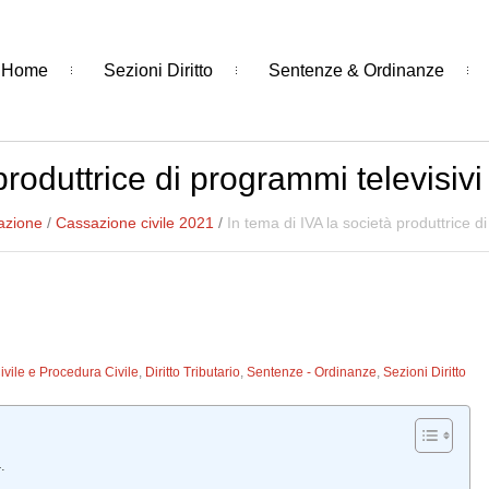
Home
Sezioni Diritto
Sentenze & Ordinanze
produttrice di programmi televisivi
azione
/
Cassazione civile 2021
/
In tema di IVA la società produttrice d
Civile e Procedura Civile
,
Diritto Tributario
,
Sentenze - Ordinanze
,
Sezioni Diritto
.