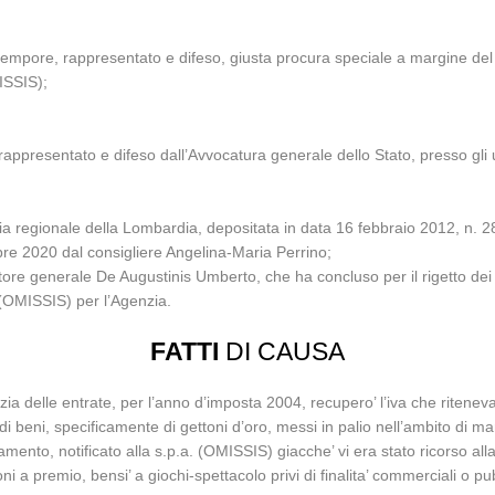
tempore, rappresentato e difeso, giusta procura speciale a margine de
ISSIS);
appresentato e difeso dall’Avvocatura generale dello Stato, presso gli uf
ia regionale della Lombardia, depositata in data 16 febbraio 2012, n. 2
bre 2020 dal consigliere Angelina-Maria Perrino;
ore generale De Augustinis Umberto, che ha concluso per il rigetto dei r
o (OMISSIS) per l’Agenzia.
FATTI
DI CAUSA
a delle entrate, per l’anno d’imposta 2004, recupero’ l’iva che riteneva
di beni, specificamente di gettoni d’oro, messi in palio nell’ambito di m
mento, notificato alla s.p.a. (OMISSIS) giacche’ vi era stato ricorso all
oni a premio, bensi’ a giochi-spettacolo privi di finalita’ commerciali o p