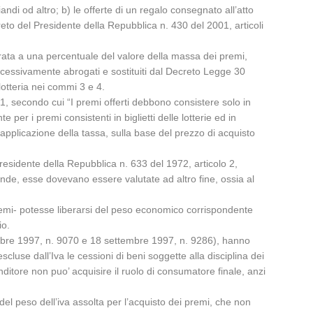
di od altro; b) le offerte di un regalo consegnato all’atto
eto del Presidente della Repubblica n. 430 del 2001, articoli
urata a una percentuale del valore della massa dei premi,
uccessivamente abrogati e sostituiti dal Decreto Legge 30
lotteria nei commi 3 e 4.
 51, secondo cui “I premi offerti debbono consistere solo in
 per i premi consistenti in biglietti delle lotterie ed in
ll’applicazione della tassa, sulla base del prezzo di acquisto
Presidente della Repubblica n. 633 del 1972, articolo 2,
onde, esse dovevano essere valutate ad altro fine, ossia al
 premi- potesse liberarsi del peso economico corrispondente
io.
ttembre 1997, n. 9070 e 18 settembre 1997, n. 9286), hanno
escluse dall’Iva le cessioni di beni soggette alla disciplina dei
nditore non puo’ acquisire il ruolo di consumatore finale, anzi
el peso dell’iva assolta per l’acquisto dei premi, che non