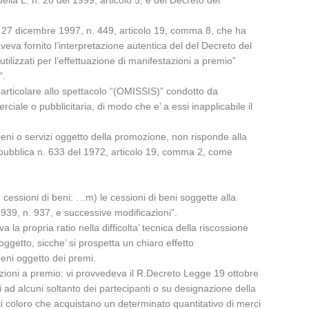
lla L. n. 28 del 1999, articolo 5, e del Decreto del
L. 27 dicembre 1997, n. 449, articolo 19, comma 8, che ha
 aveva fornito l’interpretazione autentica del del Decreto del
tilizzati per l’effettuazione di manifestazioni a premio”
”.
n particolare allo spettacolo “(OMISSIS)” condotto da
ale o pubblicitaria, di modo che e’ a essi inapplicabile il
eni o servizi oggetto della promozione, non risponde alla
Repubblica n. 633 del 1972, articolo 19, comma 2, come
cessioni di beni: …m) le cessioni di beni soggette alla
1939, n. 937, e successive modificazioni”.
a la propria ratio nella difficolta’ tecnica della riscossione
oggetto, sicche’ si prospetta un chiaro effetto
 beni oggetto dei premi.
erazioni a premio: vi provvedeva il R.Decreto Legge 19 ottobre
i ad alcuni soltanto dei partecipanti o su designazione della
tutti coloro che acquistano un determinato quantitativo di merci