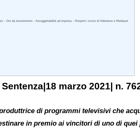
mio – Oro da investimento – Assoggettabilità ad imposta – Respinti i ricorsi di Videotime e Mediaset
, Sentenza|18 marzo 2021| n. 76
à produttrice di programmi televisivi che acq
stinare in premio ai vincitori di uno di que