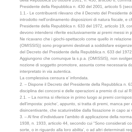
della Repubblica 26 ottobre 2001, n. 430, articolo 6, comma 1
Presidente della Repubblica n. 430 del 2001, articolo 5 (se
1.1.- Le contribuenti rilevano che il Decreto del Presidente
introdotto nell’ordinamento disposizioni di natura fiscale, e c
Presidente della Repubblica n. 633 del 1972, articolo 19, comm
devono intendersi riferite esclusivamente ai premi messi in 
Ne ricavano che i giochi-spettacolo come quello in relazione a
(OMISSIS)) sono programmi destinati a soddisfare esigenze di 
del Decreto del Presidente della Repubblica n. 633 del 1972
Aggiungono che comunque la s.p.a. (OMISSIS), non svolgendo 
nozione di soggetto promotore, assunta come necessaria dal l
interpretato in via autentica.
La complessiva censura e’ infondata.
2. – Dispone il Decreto del Presidente della Repubblica n. 6
disciplina dei concorsi e delle operazioni a premio di cui al
2.1. – La norma si riferisce in primo luogo ai premi corrisposti
dell’imposta: poiche’, appunto, si tratta di premi, manca per 
disincentivante, che scaturirebbe dalla fissazione in capo ai v
3. – Al fine d’individuare l’ambito di applicazione della norm
1938, n. 1933, articolo 44, secondo cui “Sono considerati conc
sorte, o in riguardo alla loro abilita’, o ad altri determinati