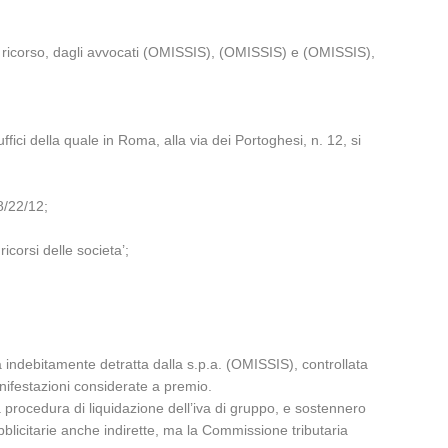
l ricorso, dagli avvocati (OMISSIS), (OMISSIS) e (OMISSIS),
fici della quale in Roma, alla via dei Portoghesi, n. 12, si
8/22/12;
icorsi delle societa’;
 indebitamente detratta dalla s.p.a. (OMISSIS), controllata
anifestazioni considerate a premio.
a procedura di liquidazione dell’iva di gruppo, e sostennero
ubblicitarie anche indirette, ma la Commissione tributaria