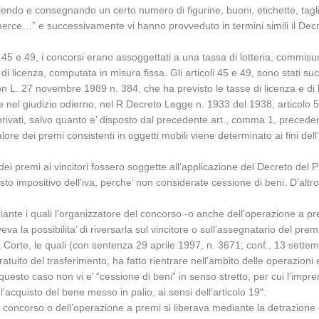
ndo e consegnando un certo numero di figurine, buoni, etichette, taglian
merce…” e successivamente vi hanno provveduto in termini simili il Decr
 45 e 49, i concorsi erano assoggettati a una tassa di lotteria, commis
i licenza, computata in misura fissa. Gli articoli 45 e 49, sono stati s
n L. 27 novembre 1989 n. 384, che ha previsto le tasse di licenza e di 
resse nel giudizio odierno, nel R.Decreto Legge n. 1933 del 1938, articolo
 e privati, salvo quanto e’ disposto dal precedente art., comma 1, precedente
valore dei premi consistenti in oggetti mobili viene determinato ai fini de
dei premi ai vincitori fossero soggette all’applicazione del Decreto del 
to impositivo dell’iva, perche’ non considerate cessione di beni. D’altr
ediante i quali l’organizzatore del concorso -o anche dell’operazione a
eva la possibilita’ di riversarla sul vincitore o sull’assegnatario del prem
esta Corte, le quali (con sentenza 29 aprile 1997, n. 3671; conf., 13 se
 gratuito del trasferimento, ha fatto rientrare nell’ambito delle operazioni 
uesto caso non vi e’ “cessione di beni” in senso stretto, per cui l’impre
 l’acquisto del bene messo in palio, ai sensi dell’articolo 19″.
 concorso o dell’operazione a premi si liberava mediante la detrazione d