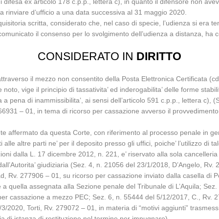
difesa ex articolo 178 c.p.p., lettera c), in quanto il difensore non aveva
ta rinviare d’ufficio a una data successiva al 31 maggio 2020.
isitoria scritta, considerato che, nel caso di specie, l’udienza si era ten
 comunicato il consenso per lo svolgimento dell’udienza a distanza, ha co
CONSIDERATO IN
DIRITTO
attraverso il mezzo non consentito della Posta Elettronica Certificata (c
, vige il principio di tassativita’ ed inderogabilita’ delle forme stabilit
a pena di inammissibilita’, ai sensi dell’articolo 591 c.p.p., lettera c),
66931 – 01, in tema di ricorso per cassazione avverso il provvedimento 
nte affermato da questa Corte, con riferimento al processo penale in gene
i alle altre parti ne’ per il deposito presso gli uffici, poiche’ l’utilizzo 
oni dalla L. 17 dicembre 2012, n. 221, e’ riservato alla sola cancelleria
te dall’Autorita’ giudiziaria (Sez. 4, n. 21056 del 23/1/2018, D’Angelo, R
 Rv. 277906 – 01, su ricorso per cassazione inviato dalla casella di Post
le a quella assegnata alla Sezione penale del Tribunale di L’Aquila; Sez
so per cassazione a mezzo PEC; Sez. 6, n. 55444 del 5/12/2017, C., Rv. 
2020, Torti, Rv. 279072 – 01, in materia di “motivi aggiunti” trasmessi i
a di istanza di restituzione nel termine per impugnare).