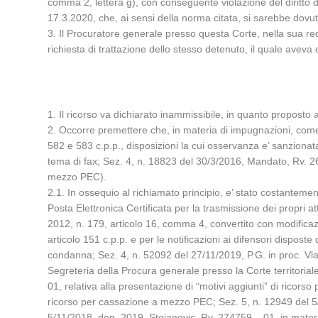
comma 2, lettera g), con conseguente violazione del diritto di 
17.3.2020, che, ai sensi della norma citata, si sarebbe dovu
3. Il Procuratore generale presso questa Corte, nella sua requ
richiesta di trattazione dello stesso detenuto, il quale aveva
1. Il ricorso va dichiarato inammissibile, in quanto proposto 
2. Occorre premettere che, in materia di impugnazioni, come noto
582 e 583 c.p.p., disposizioni la cui osservanza e’ sanzionata 
tema di fax; Sez. 4, n. 18823 del 30/3/2016, Mandato, Rv. 2
mezzo PEC).
2.1. In ossequio al richiamato principio, e’ stato costanteme
Posta Elettronica Certificata per la trasmissione dei propri att
2012, n. 179, articolo 16, comma 4, convertito con modificazi
articolo 151 c.p.p. e per le notificazioni ai difensori dispos
condanna; Sez. 4, n. 52092 del 27/11/2019, P.G. in proc. Vlad,
Segreteria della Procura generale presso la Corte territoria
01, relativa alla presentazione di “motivi aggiunti” di ricor
ricorso per cassazione a mezzo PEC; Sez. 5, n. 12949 del 5/3/
5/11/2018, dep. 2019, Stojanovic, Rv. 274759 – 01, in materi