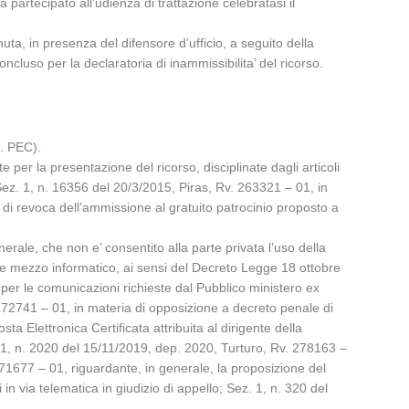
 partecipato all’udienza di trattazione celebratasi il
uta, in presenza del difensore d’ufficio, a seguito della
ncluso per la declaratoria di inammissibilita’ del ricorso.
d. PEC).
e per la presentazione del ricorso, disciplinate dagli articoli
 (Sez. 1, n. 16356 del 20/3/2015, Piras, Rv. 263321 – 01, in
di revoca dell’ammissione al gratuito patrocinio proposto a
rale, che non e’ consentito alla parte privata l’uso della
di tale mezzo informatico, ai sensi del Decreto Legge 18 ottobre
 per le comunicazioni richieste dal Pubblico ministero ex
v. 272741 – 01, in materia di opposizione a decreto penale di
a Elettronica Certificata attribuita al dirigente della
. 1, n. 2020 del 15/11/2019, dep. 2020, Turturo, Rv. 278163 –
271677 – 01, riguardante, in generale, la proposizione del
n via telematica in giudizio di appello; Sez. 1, n. 320 del