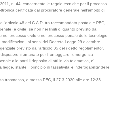
 2011, n. 44, concernente le regole tecniche per il processo
ettronica certificata dal procuratore generale nell’ambito di
all’articolo 48 del C.A.D. tra raccomandata postale e PEC,
nale (e civile) se non nei limiti di quanto previsto dal
e nel processo civile e nel processo penale delle tecnologie
ve modificazioni, ai sensi del Decreto Legge 29 dicembre
igenziale previsto dall’articolo 35 del ridetto regolamento”.
le disposizioni emanate per fronteggiare l’emergenza
e alle parti il deposito di atti in via telematica, e’
gge, stante il principio di tassativita’ e inderogabilita’ delle
uanto trasmesso, a mezzo PEC, il 27.3.2020 alle ore 12:33