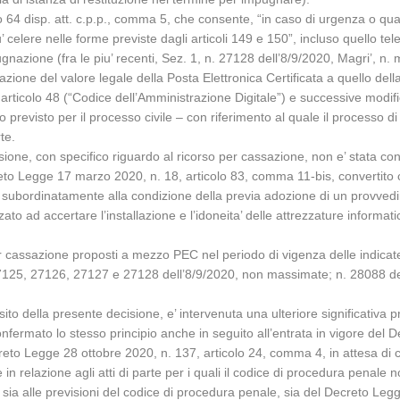
colo 64 disp. att. c.p.p., comma 5, che consente, “in caso di urgenza o qua
celere nelle forme previste dagli articoli 149 e 150”, incluso quello te
gnazione (fra le piu’ recenti, Sez. 1, n. 27128 dell’8/9/2020, Magri’, n. 
razione del valore legale della Posta Elettronica Certificata a quello de
, articolo 48 (“Codice dell’Amministrazione Digitale”) e successive modif
revisto per il processo civile – con riferimento al quale il processo di 
te.
issione, con specifico riguardo al ricorso per cassazione, non e’ stata
o Legge 17 marzo 2020, n. 18, articolo 83, comma 11-bis, convertito con
2020 e subordinatamente alla condizione della previa adozione di un provve
zato ad accertare l’installazione e l’idoneita’ delle attrezzature informati
per cassazione proposti a mezzo PEC nel periodo di vigenza delle indica
7125, 27126, 27127 e 27128 dell’8/9/2020, non massimate; n. 28088 de
ito della presente decisione, e’ intervenuta una ulteriore significativa
onfermato lo stesso principio anche in seguito all’entrata in vigore del
ecreto Legge 28 ottobre 2020, n. 137, articolo 24, comma 4, in attesa di
 relazione agli atti di parte per i quali il codice di procedura penale
sia alle previsioni del codice di procedura penale, sia del Decreto Leg