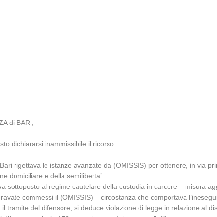
ZA di BARI;
to dichiararsi inammissibile il ricorso.
i Bari rigettava le istanze avanzate da (OMISSIS) per ottenere, in via pri
ne domiciliare e della semiliberta’.
a sottoposto al regime cautelare della custodia in carcere – misura aggra
aggravate commessi il (OMISSIS) – circostanza che comportava l’ineseguibi
 il tramite del difensore, si deduce violazione di legge in relazione al d