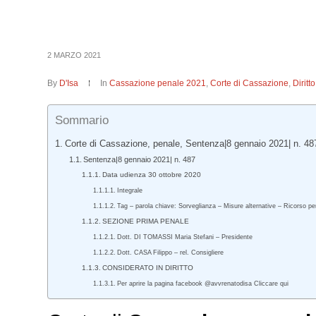
2 MARZO 2021
By
D'Isa
In
Cassazione penale 2021
,
Corte di Cassazione
,
Dirit
Sommario
Corte di Cassazione, penale, Sentenza|8 gennaio 2021| n. 48
Sentenza|8 gennaio 2021| n. 487
Data udienza 30 ottobre 2020
Integrale
Tag – parola chiave: Sorveglianza – Misure alternative – Ricorso pe
SEZIONE PRIMA PENALE
Dott. DI TOMASSI Maria Stefani – Presidente
Dott. CASA Filippo – rel. Consigliere
CONSIDERATO IN DIRITTO
Per aprire la pagina facebook @avvrenatodisa Cliccare qui