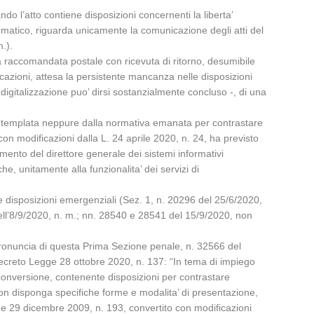
ndo l’atto contiene disposizioni concernenti la liberta’
lematico, riguarda unicamente la comunicazione degli atti del
m.).
lla raccomandata postale con ricevuta di ritorno, desumibile
icazioni, attesa la persistente mancanza nelle disposizioni
digitalizzazione puo’ dirsi sostanzialmente concluso -, di una
 contemplata neppure dalla normativa emanata per contrastare
 modificazioni dalla L. 24 aprile 2020, n. 24, ha previsto
dimento del direttore generale dei sistemi informativi
che, unitamente alla funzionalita’ dei servizi di
te disposizioni emergenziali (Sez. 1, n. 20296 del 25/6/2020,
ll’8/9/2020, n. m.; nn. 28540 e 28541 del 15/9/2020, non
 pronuncia di questa Prima Sezione penale, n. 32566 del
 Decreto Legge 28 ottobre 2020, n. 137: “In tema di impiego
 conversione, contenente disposizioni per contrastare
 non disponga specifiche forme e modalita’ di presentazione,
ge 29 dicembre 2009, n. 193, convertito con modificazioni