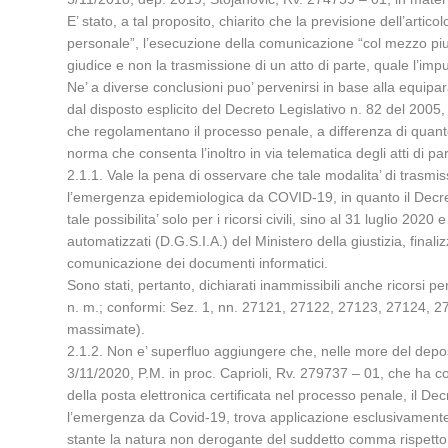
E’ stato, a tal proposito, chiarito che la previsione dell’arti
personale”, l’esecuzione della comunicazione “col mezzo piu’ 
giudice e non la trasmissione di un atto di parte, quale l’impu
Ne’ a diverse conclusioni puo’ pervenirsi in base alla equipa
dal disposto esplicito del Decreto Legislativo n. 82 del 2005
che regolamentano il processo penale, a differenza di quanto p
norma che consenta l’inoltro in via telematica degli atti di par
2.1.1. Vale la pena di osservare che tale modalita’ di trasm
l’emergenza epidemiologica da COVID-19, in quanto il Decret
tale possibilita’ solo per i ricorsi civili, sino al 31 luglio 
automatizzati (D.G.S.I.A.) del Ministero della giustizia, finaliz
comunicazione dei documenti informatici.
Sono stati, pertanto, dichiarati inammissibili anche ricorsi 
n. m.; conformi: Sez. 1, nn. 27121, 27122, 27123, 27124, 2
massimate).
2.1.2. Non e’ superfluo aggiungere che, nelle more del depos
3/11/2020, P.M. in proc. Caprioli, Rv. 279737 – 01, che ha c
della posta elettronica certificata nel processo penale, il D
l’emergenza da Covid-19, trova applicazione esclusivamente in
stante la natura non derogante del suddetto comma rispetto 