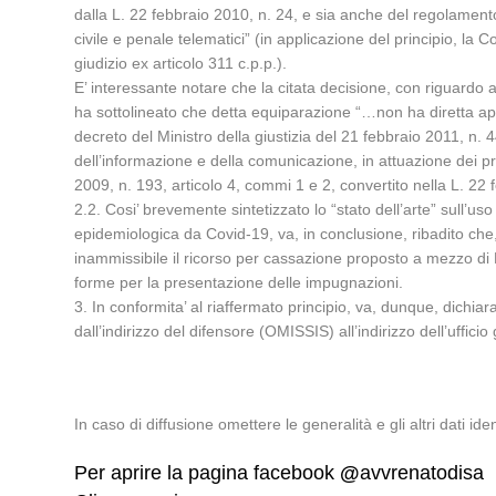
dalla L. 22 febbraio 2010, n. 24, e sia anche del regolament
civile e penale telematici” (in applicazione del principio, la 
giudizio ex articolo 311 c.p.p.).
E’ interessante notare che la citata decisione, con riguardo
ha sottolineato che detta equiparazione “…non ha diretta appli
decreto del Ministro della giustizia del 21 febbraio 2011, n
dell’informazione e della comunicazione, in attuazione dei p
2009, n. 193, articolo 4, commi 1 e 2, convertito nella L. 22 f
2.2. Cosi’ brevemente sintetizzato lo “stato dell’arte” sull
epidemiologica da Covid-19, va, in conclusione, ribadito che,
inammissibile il ricorso per cassazione proposto a mezzo di Pos
forme per la presentazione delle impugnazioni.
3. In conformita’ al riaffermato principio, va, dunque, dichi
dall’indirizzo del difensore (OMISSIS) all’indirizzo dell’ufficio
In caso di diffusione omettere le generalità e gli altri dati ident
Per aprire la pagina facebook
@
avvrenatodisa