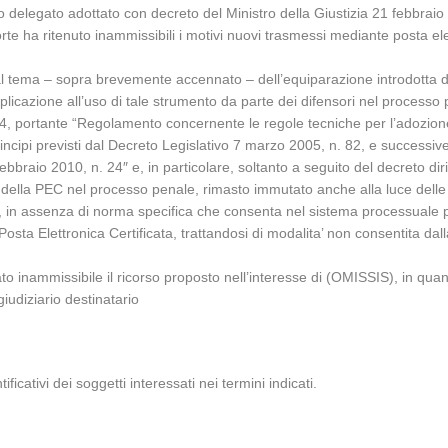
o delegato adottato con decreto del Ministro della Giustizia 21 febbraio
Corte ha ritenuto inammissibili i motivi nuovi trasmessi mediante posta el
 al tema – sopra brevemente accennato – dell’equiparazione introdotta d
cazione all’uso di tale strumento da parte dei difensori nel processo pe
. 44, portante “Regolamento concernente le regole tecniche per l’adozion
rincipi previsti dal Decreto Legislativo 7 marzo 2005, n. 82, e successi
ebbraio 2010, n. 24″ e, in particolare, soltanto a seguito del decreto dir
’uso della PEC nel processo penale, rimasto immutato anche alla luce del
 in assenza di norma specifica che consenta nel sistema processuale penal
ta Elettronica Certificata, trattandosi di modalita’ non consentita dalla le
arato inammissibile il ricorso proposto nell’interesse di (OMISSIS), in q
 giudiziario destinatario
ificativi dei soggetti interessati nei termini indicati.