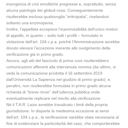
insorgenza di crisi emolitiche pregresse e, soprattutto, senza
alcuna patologia dei globuli rossi. Conseguentemente
risulterebbe esclusa qualsivoglia “eritropatia”, rivelandosi
soltanto una enzimopenia.
Inoltre, l’appellata eccepisce l’inammissibilità dell’unico motivo
di appello, in quanto – sotto tutti i profili – formulato in
violazione dell’art. 104 c.p.a. poiché l’Amministrazione avrebbe
dovuto elevare l’eccezione inerente allo svolgimento della
verificazione già in primo grado.
Ancora, agli atti del fascicolo di prime cure risulterebbero
comunicazioni afferenti alla intervenuta nomina (da ultimo, si
veda la comunicazione prodotta il 16 settembre 2019
dall’Università La Sapienza nel giudizio di primo grado); e,
peraltro, non risulterebbe formulata in primo grado alcuna
richiesta di “breve rinvio” dell’udienza pubblica onde
eventualmente replicare nel merito alla verificazione.
Né il T.A.R. Lazio avrebbe travalicato i limiti della propria
giurisdizione. In disparte la medesima eccezione ai sensi
dell’art. 104 c.p.a., la verificazione sarebbe stata necessaria al
fine di evidenziare la particolarità del caso, che comporterebbe