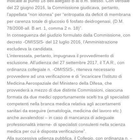
indicate al punto 18 dell’allegato B al d.m. stesso. Con verbale
del 22 giugno 2016, la Commissione giudicava, pertanto,
l’appellata “non idonea” per “eritropatia da deficit di membrana
per carenza totale di glucosio 6 fosfato deidrogenasi, (D.M.
78/2008-all. B art. 1, comma 2 n. 18)”.
In conseguenza del giudizio formulato dalla Commissione, con
decreto -OMISSIS- del 12 luglio 2016, l’Amministrazione
escludeva la candidata.
L’interessata, pertanto, impugnava il provvedimento di
esclusione. All’udienza del 27 settembre 2017, il T.A.R., con
ordinanza collegiale n. -OMISSIS-, riteneva necessario
provvedere ad una verificazione e di “incaricare l’Istituto di
Medicina Aerospaziale del Ministero della Difesa, che
provvederà a mezzo di due distinte Commissioni, ciascuna
formata da due medici opportunamente scelti tra gli specialisti
competenti nella branca medica relativa agli accertamenti
sanitari da eseguire (ematologia, medicina del lavoro etc.)
anche avvalendosi – in caso di mancanza di adeguate
professionalità interne- di specialisti consulenti nella scienza
medica per cui è disposta verificazione”.
Alla successiva udienza pubblica, il Collegio, con ordinanza n. -