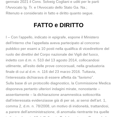
gennaio 2021 il Cons. Solveig Cogliani e uditi per le parti
l’Avvocato Ig. Tr. e l’Avvocato dello Stato Ga. Na.;
Ritenuto e considerato in fatto e diritto quanto segue.
FATTO e DIRITTO
I – Con l’appello, indicato in epigrafe, espone il Ministero
dell’Interno che l’appellata aveva partecipato al concorso
pubblico per esami a 10 posti nella qualifica di vicedirettore del
ruolo dei direttivi del Corpo nazionale dei Vigili del fuoco,
indetto con d.m. n. 510 del 13 agosto 2014, collocandosi
utilmente, all’esito delle prove concorsuali, nella graduatoria
finale di cui al d.m. n. 116 del 23 marzo 2016. Tuttavia,
l’interessata dichiarava di essere affetta da “favismo”.
Sulla base di un protocollo diagnostico, la Commissione Medica
disponeva pertanto ulteriori indagini mirate, nonostante –
asseritamente – la dichiarazione anamnestica sottoscritta
dall’interessata evidenziasse già di per sé, ai sensi dell’art. 1,
comma 2, d.m. n. 78/2008, un motivo di inidoneità, trattandosi,
a parere dell’amministrazione, di anomalia rientrante tra quelle