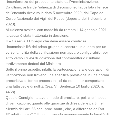
l’inconferenza del precedente citato dall’Amministrazione.
Da ultimo, ai fini dell’udienza di discussione, l’appellata riferisce
dell’encomio ricevuto in data 5 novembre 2020, dal Capo del
Corpo Nazionale dei Vigili del Fuoco (deposito del 3 dicembre
2020).
All’udienza svoltasi con modalità da remoto il 14 gennaio 2021
la causa è stata trattenuta in decisione.
II – Osserva il Collegio che deve essere condivisa
l’inammissibilità del primo gruppo di censure, in quanto per un
verso la nullità della verificazione non appare configurabile, per
altro verso i rilievi di violazione del contraddittorio risultano
tardivamente dedotti dal Ministero.
Sotto il primo aspetto, infatti, la partecipazione alle operazioni di
verificazione non trovano una specifica previsione in una norma
prescrittiva di forme processuali, sì da non poter comportare
una fattispecie di nullità (Sez. VI, Sentenza 10 luglio 2020, n.
4458).
Questo Consiglio ha avuto modo di precisare, poi, che in sede
di verificazione, quanto alle garanzie di difesa delle parti, nel
silenzio dell’art. 66 cod. proc. amm., che, a differenza dell’art.
67 relativo alla C.T.U., non prevede espressamente la facoltà di