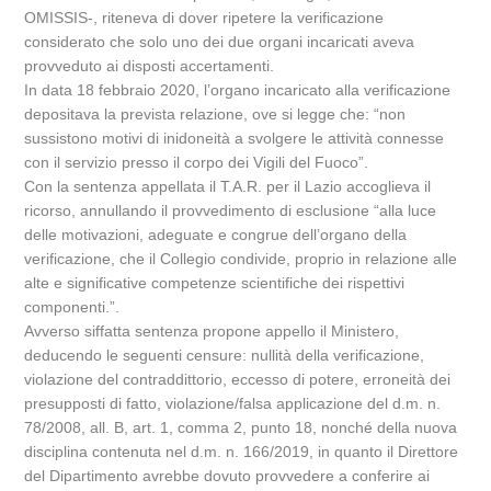
OMISSIS-, riteneva di dover ripetere la verificazione
considerato che solo uno dei due organi incaricati aveva
provveduto ai disposti accertamenti.
In data 18 febbraio 2020, l’organo incaricato alla verificazione
depositava la prevista relazione, ove si legge che: “non
sussistono motivi di inidoneità a svolgere le attività connesse
con il servizio presso il corpo dei Vigili del Fuoco”.
Con la sentenza appellata il T.A.R. per il Lazio accoglieva il
ricorso, annullando il provvedimento di esclusione “alla luce
delle motivazioni, adeguate e congrue dell’organo della
verificazione, che il Collegio condivide, proprio in relazione alle
alte e significative competenze scientifiche dei rispettivi
componenti.”.
Avverso siffatta sentenza propone appello il Ministero,
deducendo le seguenti censure: nullità della verificazione,
violazione del contraddittorio, eccesso di potere, erroneità dei
presupposti di fatto, violazione/falsa applicazione del d.m. n.
78/2008, all. B, art. 1, comma 2, punto 18, nonché della nuova
disciplina contenuta nel d.m. n. 166/2019, in quanto il Direttore
del Dipartimento avrebbe dovuto provvedere a conferire ai