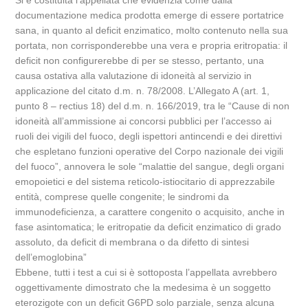
Si è costituita l’appellata che evidenzia come dalla
documentazione medica prodotta emerge di essere portatrice
sana, in quanto al deficit enzimatico, molto contenuto nella sua
portata, non corrisponderebbe una vera e propria eritropatia: il
deficit non configurerebbe di per se stesso, pertanto, una
causa ostativa alla valutazione di idoneità al servizio in
applicazione del citato d.m. n. 78/2008. L’Allegato A (art. 1,
punto 8 – rectius 18) del d.m. n. 166/2019, tra le “Cause di non
idoneità all’ammissione ai concorsi pubblici per l’accesso ai
ruoli dei vigili del fuoco, degli ispettori antincendi e dei direttivi
che espletano funzioni operative del Corpo nazionale dei vigili
del fuoco”, annovera le sole “malattie del sangue, degli organi
emopoietici e del sistema reticolo-istiocitario di apprezzabile
entità, comprese quelle congenite; le sindromi da
immunodeficienza, a carattere congenito o acquisito, anche in
fase asintomatica; le eritropatie da deficit enzimatico di grado
assoluto, da deficit di membrana o da difetto di sintesi
dell’emoglobina”
Ebbene, tutti i test a cui si è sottoposta l’appellata avrebbero
oggettivamente dimostrato che la medesima è un soggetto
eterozigote con un deficit G6PD solo parziale, senza alcuna