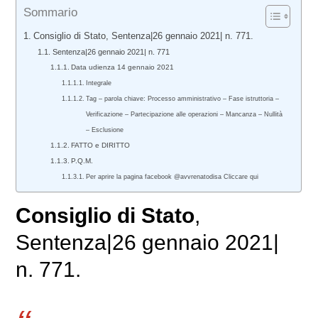
Sommario
Consiglio di Stato, Sentenza|26 gennaio 2021| n. 771.
Sentenza|26 gennaio 2021| n. 771
Data udienza 14 gennaio 2021
Integrale
Tag – parola chiave: Processo amministrativo – Fase istruttoria –
Verificazione – Partecipazione alle operazioni – Mancanza – Nullità
– Esclusione
FATTO e DIRITTO
P.Q.M.
Per aprire la pagina facebook @avvrenatodisa Cliccare qui
Consiglio di Stato
,
Sentenza|26 gennaio 2021|
n. 771.