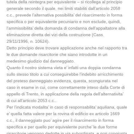
tutela della reintegra per equivalente – si ricollega al principio
generale secondo il quale, nei limiti stabiliti dall’articolo 2058
c.c., prevede l’alternativa possibilita’ del risarcimento in forma
specifica o per equivalente pecuniario e non esclude, quindi,
l’ammissibilita’ della domanda di condanna dell’appaltatore alla
eliminazione diretta dei vizi della costruzione (Cass.
29/11/1996, n. 10624).
Detto principio deve trovare applicazione anche nel rapporto tra
le due domande risarcitorie che siano introdotte in un
medesimo giudizio dal danneggiato.
Quanto il nostro sistema vieta e’ infatti una doppia condanna
sullo stesso titolo a cui conseguirebbe l’indebito arricchimento
del preteso danneggiato evidenza, questa, scongiurata nel
caso in esame in cui, come correttamente inteso dalla Corte di
appello di Trento, in applicazione della regola dell’alternativita’
di cui all’articolo 2053 c.c..
Per l’indicata modalita’ in caso di responsabilita’ aquiliana, quale
e’ quella fatta valere per la rovina di edificio ex articolo 1669
c.c., il danneggiato puo’ agire per il risarcimento in forma
specifica e per quello per equivalente purche’ le due forme
risarcitorie vengano dedotte in via subordinata, e non congiunta