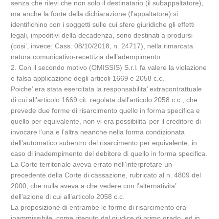
senza che rilevi che non solo il destinatario (il subappaltatore),
ma anche la fonte della dichiarazione (l’appaltatore) si
identifichino con i soggetti sulle cui sfere giuridiche gli effetti
legali, impeditivi della decadenza, sono destinati a prodursi
(cosi’, invece: Cass. 08/10/2018, n. 24717), nella rimarcata
natura comunicativo-recettizia dell’adempimento.
2. Con il secondo motivo (OMISSIS) S.r.l. fa valere la violazione
e falsa applicazione degli articoli 1669 e 2058 c.c.
Poiche’ era stata esercitata la responsabilita’ extracontrattuale
di cui all’articolo 1669 cit. regolata dall’articolo 2058 c.c., che
prevede due forme di risarcimento quello in forma specifica e
quello per equivalente, non vi era possibilita’ per il creditore di
invocare l’una e l’altra neanche nella forma condizionata
dell’automatico subentro del risarcimento per equivalente, in
caso di inadempimento del debitore di quello in forma specifica.
La Corte territoriale aveva errato nell’interpretare un
precedente della Corte di cassazione, rubricato al n. 4809 del
2000, che nulla aveva a che vedere con l’alternativita’
dell’azione di cui all’articolo 2058 c.c.
La proposizione di entrambe le forme di risarcimento era
inammissibile, come ritenuto dal giudice di primo grado, ed in