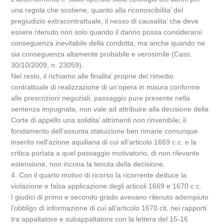
una regola che sostiene, quanto alla riconoscibilita’ del
pregiudizio extracontrattuale, il nesso di causalita’ che deve
essere ritenuto non solo quando il danno possa considerarsi
conseguenza inevitabile della condotta, ma anche quando ne
sia conseguenza altamente probabile e verosimile (Cass.
30/10/2009, n. 23059).
Nel resto, il richiamo alle finalita’ proprie del rimedio
contrattuale di realizzazione di un’opera in misura conforme
alle prescrizioni negoziali, passaggio pure presente nella
sentenza impugnata, non vale ad attribuire alla decisione della
Corte di appello una solidita’ altrimenti non rinvenibile; il
fondamento dell’assunta statuizione ben rimane comunque
inserito nell’azione aquiliana di cui all’articolo 1669 c.c. e la
critica portata a quel passaggio motivatorio, di non rilevante
estensione, non incrina la tenuta della decisione.
4. Con il quarto motivo di ricorso la ricorrente deduce la
violazione e falsa applicazione degli articoli 1669 e 1670 c.c.
I giudici di primo e secondo grado avevano ritenuto adempiuto
l’obbligo di informazione di cui all’articolo 1670 cit. nei rapporti
tra appaltatore e subappaltatore con la lettera del 15-16