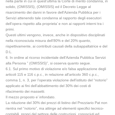
nella parte in cui in quest’ultima la Corte di merito condanna, in
solido, (OMISSIS), (OMISSIS) ed il Decreto Legge al
risarcimento dei danni in favore dell’Azienda Pubblica per i
Servizi attenendo tale condanna al rapporto degli esecutori
dell’opera rispetto alla proprieta’ e non ai rapporti interni tra i
primi.
Questi ultimi vengono, invece, anche in dispositivo disciplinati
nella riconosciuta misura dell’80% e del 20% quanto,
rispettivamente, ai contributi causali della subappaltatrice e del
D.L.
6. In ordine al ricorso incidentale dell’Azienda Pubblica Servizi
alla Persona ” (OMISSIS)”, si osserva quanto segue.
6.1. Sul primo motivo di violazione e/o falsa applicazione degli
articoli 115 e 116 c.p.c., in relazione all’articolo 360 c.p.c.,
comma 1, n. 3, per l’operata violazione dell’istituto del “notorio”
applicato ai fini dell’abbattimento del 30% dei costi di
rifacimento dei massetti.
Il mezzo proposto e’ infondato.
La riduzione del 30% dei prezzi di listino del Prezziario Pat non
rientra nel “notorio”, ma attinge ad elementi specifici tecnico-
contabili, propri del settore delle costruzioni, conosciuti ed