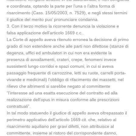
e coordinata, optando la parte per l’una o l’altra forma di
risarcimento (Cass. 15/05/2003, n. 7529), e negli stessi termini
il giudice del merito puo’ pronunciare condanna.
3. Con il terzo motivo la ricorrente denuncia la violazione e
falsa applicazione dell’articolo 1669 c.c..
La Corte di appello aveva ritenuto erronea la decisione di primo
grado di non estendere anche alle parti non difettose (stanze di
degenza, uffici ed ambulatori in cui non era evidente la
presenza di avvallamenti, crateri, crepe, fenomeni invece
sussistenti lungo corridoi e spazi comuni, in cui si aveva
passaggio frequente di carrozzine, letti su ruote, carrelli porta-
vivande e medicinali) l’obbligo di rifacimento dei massetti, nel
rilievo che altrimenti si sarebbe negato al committente
“l’interesse ad una esatta esecuzione del contratto ed alla
realizzazione dell’opus in misura conforme alle prescrizioni
contrattuali”.
In tal modo statuendo il giudice di appello aveva oltrepassato il
perimetro applicativo dell’articolo 1669 cit. che, relativo al
risarcimento aquiliano per gravi difetti, non attribuisce al
committente, insieme al ristoro del corrispondente danno,