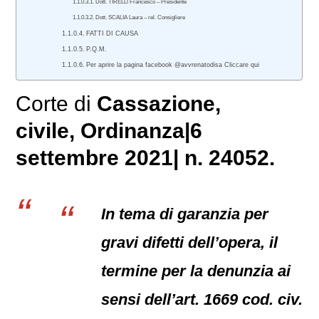
Dott. TIRELLI Francesco – Presidente
Dott. SCALIA Laura – rel. Consigliere
FATTI DI CAUSA
P.Q.M.
Per aprire la pagina facebook @avvrenatodisa Cliccare qui
Corte di
Cassazione,
civile
, Ordinanza|6
settembre 2021| n. 24052.
In tema di garanzia per
gravi difetti dell’opera, il
termine per la denunzia ai
sensi dell’art. 1669 cod. civ.