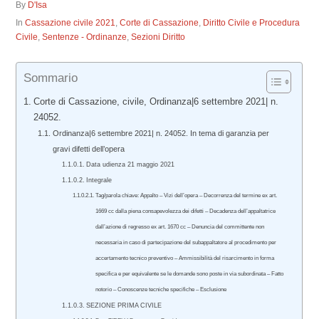
By
D'Isa
In
Cassazione civile 2021
,
Corte di Cassazione
,
Diritto Civile e Procedura
Civile
,
Sentenze - Ordinanze
,
Sezioni Diritto
Sommario
Corte di Cassazione, civile, Ordinanza|6 settembre 2021| n.
24052.
Ordinanza|6 settembre 2021| n. 24052. In tema di garanzia per
gravi difetti dell’opera
Data udienza 21 maggio 2021
Integrale
Tag/parola chiave: Appalto – Vizi dell’opera – Decorrenza del termine ex art.
1669 cc dalla piena consapevolezza dei difetti – Decadenza dell’appaltatrice
dall’azione di regresso ex art. 1670 cc – Denuncia del committente non
necessaria in caso di partecipazione del subappaltatore al procedimento per
accertamento tecnico preventivo – Ammissibilità del risarcimento in forma
specifica e per equivalente se le domande sono poste in via subordinata – Fatto
notorio – Conoscenze tecniche specifiche – Esclusione
SEZIONE PRIMA CIVILE