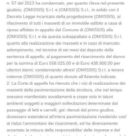
n. 57 del 2013 ha condannato, per quanto rileva nel presente
giudizio, (OMISSIS) S.r.l. e (OMISSIS) S.r.l., in solido con il
Decreto Legge incaricato della progettazione (OMISSIS), al
rifacimento di tutti i massetti di un immobile adibito a casa di
riposo affidato in appalto dal Comune di (OMISSIS) alla
(OMISSIS) S.r.l. e da questa subappaltato a (OMISSIS) S.r.l.
quanto alla realizzazione dei massetti e in caso di mancato
adempimento, nel termine di sei mesi dal deposito della
sentenza di appello, al pagamento del risarcimento del danno
per la somma di Euro 558.025,00 e di Euro 438.900,00 per
ulteriori danni, condannando altresi’ (OMISSIS) S.r.l. a tenere
indenne (OMISSIS) di quanto dovuto all’Azienda indicata.
2. La Corte di appello ha ritenuto che i vizi di realizzazione dei
massetti della pavimentazione della struttura, che nel tempo
avevano manifestato avvallamenti e crepe solo in taluni
ambienti soggetti a maggiori sollecitazioni determinate dal
passaggio di letti e carrelli, gia’ ritenuti dal primo giudice,
dovessero estendersi all’intera pavimentazione rivedendo cosi’
al rialzo l’ammontare dei risarcimenti, ed ha diversamente
accertato la misura della responsabilita’ delle imprese e del