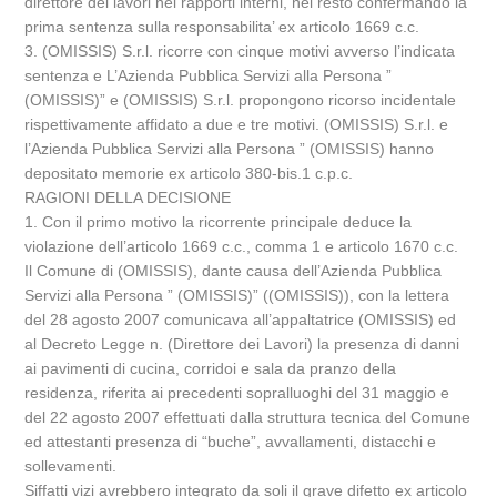
direttore dei lavori nei rapporti interni, nel resto confermando la
prima sentenza sulla responsabilita’ ex articolo 1669 c.c.
3. (OMISSIS) S.r.l. ricorre con cinque motivi avverso l’indicata
sentenza e L’Azienda Pubblica Servizi alla Persona ”
(OMISSIS)” e (OMISSIS) S.r.l. propongono ricorso incidentale
rispettivamente affidato a due e tre motivi. (OMISSIS) S.r.l. e
l’Azienda Pubblica Servizi alla Persona ” (OMISSIS) hanno
depositato memorie ex articolo 380-bis.1 c.p.c.
RAGIONI DELLA DECISIONE
1. Con il primo motivo la ricorrente principale deduce la
violazione dell’articolo 1669 c.c., comma 1 e articolo 1670 c.c.
Il Comune di (OMISSIS), dante causa dell’Azienda Pubblica
Servizi alla Persona ” (OMISSIS)” ((OMISSIS)), con la lettera
del 28 agosto 2007 comunicava all’appaltatrice (OMISSIS) ed
al Decreto Legge n. (Direttore dei Lavori) la presenza di danni
ai pavimenti di cucina, corridoi e sala da pranzo della
residenza, riferita ai precedenti sopralluoghi del 31 maggio e
del 22 agosto 2007 effettuati dalla struttura tecnica del Comune
ed attestanti presenza di “buche”, avvallamenti, distacchi e
sollevamenti.
Siffatti vizi avrebbero integrato da soli il grave difetto ex articolo