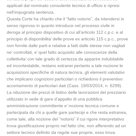
applicati dal nominato consulente tecnico di ufficio e ripresi
nell’impugnata sentenza.
Questa Corte ha chiarito che il “fatto notorio”, da intendersi in
senso rigoroso in quanto introduce nel processo civile in
deroga al principio dispositivo di cui all’articolo 112 c.p.c. e al
principio di disponibilita’ delle prove ex articolo 115 c.p.c., prove
non fornite dalle parti e relative a fatti dalle stesse non vagliati
ne’ controllati, e’ quel fatto acquisito alle conoscenze della
collettivita’ con tale grado di certezza da apparire indubitabile
ed incontestabile; restano estranei pertanto a tale nozione le
acquisizioni specifiche di natura tecnica, gli elementi valutativi
che implicano cognizioni particolari o richiedono il preventivo
accertamento di particolari dati (Cass. 19/03/2014, n. 6299).
La riduzione dei prezzi di listino delle lavorazioni del prezziario
utilizzato in sede di gare d’appalto di una pubblica
amministrazione committente e’ nozione tecnica comune e
partecipata da chi a quelle gare partecipi e che resta estranea,
come tale, alla nozione del “notorio” il cui rigore interpretativo
trova giustificazione proprio nel fatto che, non afferendo ad un
settore tecnico definito da regole sue proprie, esso trova