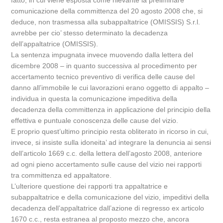
fatto, in cui viene esposta come rilevante la preliminare
comunicazione della committenza del 20 agosto 2008 che, si
deduce, non trasmessa alla subappaltatrice (OMISSIS) S.r.l.
avrebbe per cio’ stesso determinato la decadenza
dell’appaltatrice (OMISSIS).
La sentenza impugnata invece muovendo dalla lettera del
dicembre 2008 – in quanto successiva al procedimento per
accertamento tecnico preventivo di verifica delle cause del
danno all’immobile le cui lavorazioni erano oggetto di appalto –
individua in questa la comunicazione impeditiva della
decadenza della committenza in applicazione del principio della
effettiva e puntuale conoscenza delle cause del vizio.
E proprio quest’ultimo principio resta obliterato in ricorso in cui,
invece, si insiste sulla idoneita’ ad integrare la denuncia ai sensi
dell’articolo 1669 c.c. della lettera dell’agosto 2008, anteriore
ad ogni pieno accertamento sulle cause del vizio nei rapporti
tra committenza ed appaltatore.
L’ulteriore questione dei rapporti tra appaltatrice e
subappaltatrice e della comunicazione del vizio, impeditivi della
decadenza dell’appaltatrice dall’azione di regresso ex articolo
1670 c.c., resta estranea al proposto mezzo che, ancora