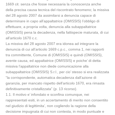
1669 cit. senza che fosse necessaria la conoscenza anche
della precisa causa tecnica del riscontrato fenomeno; la missiva
del 28 agosto 2007 da assimilarsi a denuncia capace di
determinare in capo all’appaltatrice (OMISSIS) l’obbligo di
effettuare, a propria volta, denuncia alla subappaltatrice
(OMISSIS) pena la decadenza, nella fattispecie maturata, di cui
all’articolo 1670 c.c.
La missiva del 28 agosto 2007 era idonea ad integrare la
denuncia di cui all’articolo 1669 c.p.c., comma 1, nei rapporti
tra committente, Comune di (OMISSIS) e quindi (OMISSIS),
avente causa, ed appaltatrice (OMISSIS) e poiche’ di detta
missiva l’appaltatrice non diede comunicazione alla
subappaltatrice (OMISSIS) S.r.l., per cio’ stesso si era realizzata
“la corrispondente, automatica decadenza dall’azione di
garanzia, per mancato rispetto dell’articolo 1670, era rimasta
definitivamente cristallizzata” (p. 13 ricorso).
1.1. Il motivo e’ infondato e sconfina comunque, nei
rappresentati esiti, in un accertamento di merito non consentito
nel giudizio di legittimita’, non cogliendo la ragione della
decisione impugnata di cui non contesta, in modo puntuale e