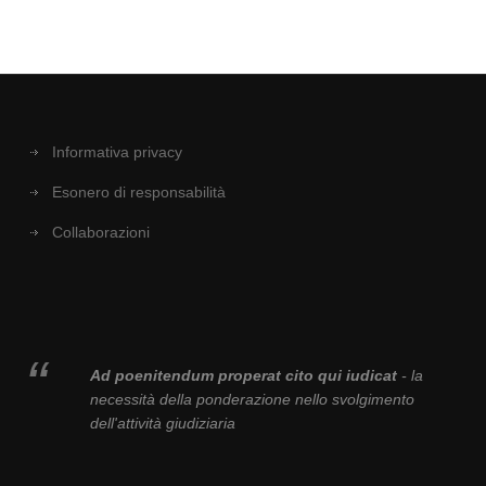
Informativa privacy
Esonero di responsabilità
Collaborazioni
Ad poenitendum properat cito qui iudicat
- la
necessità della ponderazione nello svolgimento
dell'attività giudiziaria