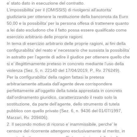
e’ stato dato in esecuzione del contratto.
L’impossibilita’ per il (OMISSIS) di rivolgersi all’autorita’
giudiziaria per ottenere la restituzione della banconota da Euro
50,00 e la possibilita’ per la persona offesa di trattenere quanto
a lei dato escludono che il fatto possa essere qualificato come
esercizio arbitrario delle proprie ragioni.
In tema di esercizio arbitrario delle proprie ragioni, ai fini della
configurabilita’ del reato e’ necessario che sussista la possibilita’
in astratto per l’agente di adire il giudice per ottenere quello che
si e’ illegittimamente preteso in concreto mediante l’uso della
violenza (Sez. 5, n. 22140 del 17/04/2019, P., Rv. 276249).
Per la configurabilita’ della ragion fattasi la pretesa
arbitrariamente attuata dall’agente deve corrispondere
perfettamente all’oggetto della tutela apprestata in concreto
dall’ordinamento giuridico, caratterizzando il reato solo la
sostituzione, da parte dell’agente, dello strumento di tutela
pubblico con quello privato (Sez. 6, n. 9436 del 01/07/1997,
Marzari, Rv. 209406).
2. Il secondo motivo di ricorso e’ inammissibile, perche’ le
censure del ricorrente attengono esclusivamente al merito, in