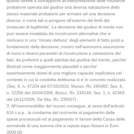
quanto dirette a sovrapporre all’interpretazione delle risultanze
probatorie operata dal giudice una diversa valutazione dello
stesso materiale probatorio per arrivare ad una decisione
diversa, e come tali si pongono all’esterno dei limiti del
sindacato di legittimita’. La decisione del giudice di merito non
puo’ essere invalidata da ricostruzioni alternative che si
risolvano in una “mirata rilettura” degli elementi di fatto posti a
fondamento della decisione, ovvero nell’autonoma assunzione
di nuovi e diversi parametri di ricostruzione e valutazione dei
fatti, da preferirsi a quelli adottati dal giudice del merito, perche’
illustrati come maggiormente plausibili o perche’
assertivamente dotati di una migliore capacita’ esplicativa nel
contesto in cui la condotta delittuosa si e’ in concreto realizzata
(Sez. 6, n. 47204 del 07/10/2015, Musso, Rv. 265482; Sez. 6,
n. 22256 del 26/04/2006, Bosco, Rv. 234148; Sez. 1, n. 42369
del 16/11/2006, De Vita, Rv. 235507).
3. All’inammissibilita’ del ricorso consegue, ai sensi dell’articolo
616 c.p.p., la condanna del ricorrente al pagamento delle
spese processuali ed al pagamento in favore della Cassa delle
ammende di una somma che si reputa equo fissare in Euro
3000,00.