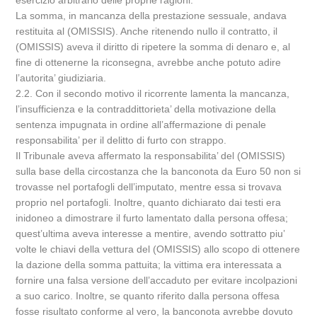
esercizio arbitrario delle proprie ragioni.
La somma, in mancanza della prestazione sessuale, andava
restituita al (OMISSIS). Anche ritenendo nullo il contratto, il
(OMISSIS) aveva il diritto di ripetere la somma di denaro e, al
fine di ottenerne la riconsegna, avrebbe anche potuto adire
l’autorita’ giudiziaria.
2.2. Con il secondo motivo il ricorrente lamenta la mancanza,
l’insufficienza e la contraddittorieta’ della motivazione della
sentenza impugnata in ordine all’affermazione di penale
responsabilita’ per il delitto di furto con strappo.
Il Tribunale aveva affermato la responsabilita’ del (OMISSIS)
sulla base della circostanza che la banconota da Euro 50 non si
trovasse nel portafogli dell’imputato, mentre essa si trovava
proprio nel portafogli. Inoltre, quanto dichiarato dai testi era
inidoneo a dimostrare il furto lamentato dalla persona offesa;
quest’ultima aveva interesse a mentire, avendo sottratto piu’
volte le chiavi della vettura del (OMISSIS) allo scopo di ottenere
la dazione della somma pattuita; la vittima era interessata a
fornire una falsa versione dell’accaduto per evitare incolpazioni
a suo carico. Inoltre, se quanto riferito dalla persona offesa
fosse risultato conforme al vero, la banconota avrebbe dovuto