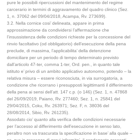
pure le possibili ripercussioni del mantenimento del regime
carcerario in termini di aggravamento del quadro clinico (Sez.
1, n. 37062 del 09/04/2018, Acampa, Rv. 273699).
3.2. Nella cornice cosi’ delineata, appare in prima
approssimazione da condividersi l’affermazione che
l’insussistenza delle condizioni richieste per la concessione del
rinvio facoltativo (od obbligatorio) dell’esecuzione della pena
preclude, di massima, l’applicabilita’ della detenzione
domiciliare per un periodo di tempo determinato previsto
dall’articolo 47-ter, comma 1-ter, Ord. pen., in quanto tale
istituto e’ privo di un ambito applicativo autonomo, potendo – la
relativa misura – essere riconosciuta, in via surrogatoria, a
condizione che ricorrano i presupposti legittimanti il differimento
della pena ai sensi dell’att. 147 c.p. (o 146) (Sez. 1, n. 47868
del 26/09/2019, Paiano, Rv. 277460; Sez. 1, n. 25841 del
29/04/2015, Coku, Rv. 263971; Sez. F, n. 38036 del
28/08/2014, Sibio, Rv. 261235).
Assodato cio’ quanto alla verifica delle condizioni necessarie
per l’accesso al differimento dell’esecuzione in senso lato,
peraltro non va trascurata la specificazione in base’ alla quale –