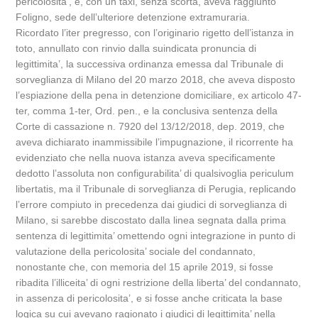
pericolosita’, e, con un taxi, senza scorta, aveva raggiunto
Foligno, sede dell’ulteriore detenzione extramuraria.
Ricordato l’iter pregresso, con l’originario rigetto dell’istanza in
toto, annullato con rinvio dalla suindicata pronuncia di
legittimita’, la successiva ordinanza emessa dal Tribunale di
sorveglianza di Milano del 20 marzo 2018, che aveva disposto
l’espiazione della pena in detenzione domiciliare, ex articolo 47-
ter, comma 1-ter, Ord. pen., e la conclusiva sentenza della
Corte di cassazione n. 7920 del 13/12/2018, dep. 2019, che
aveva dichiarato inammissibile l’impugnazione, il ricorrente ha
evidenziato che nella nuova istanza aveva specificamente
dedotto l’assoluta non configurabilita’ di qualsivoglia periculum
libertatis, ma il Tribunale di sorveglianza di Perugia, replicando
l’errore compiuto in precedenza dai giudici di sorveglianza di
Milano, si sarebbe discostato dalla linea segnata dalla prima
sentenza di legittimita’ omettendo ogni integrazione in punto di
valutazione della pericolosita’ sociale del condannato,
nonostante che, con memoria del 15 aprile 2019, si fosse
ribadita l’illiceita’ di ogni restrizione della liberta’ del condannato,
in assenza di pericolosita’, e si fosse anche criticata la base
logica su cui avevano ragionato i giudici di legittimita’ nella