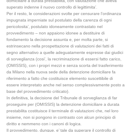
domiciliare a durata prestabilita, con valutazione che aveva
superato indenne il nuovo controllo di legittimita’.
Per il resto, le considerazioni svolte per censurare l’ordinanza
impugnata imperniate sul postulato della carenza di ogni
pericolosita’, postulato idoneamente contrastato nel
provvedimento – non appaiono idonee a destituire di
fondamento la decisione assunta e, per molta parte, si
estrinsecano nella prospettazione di valutazioni dei fatti di
segno alternativo a quelle adeguatamente espresse dai giudici
di sorveglianza (cosi’, la recriminazione di essersi fatto carico,
(OMISSIS), con i propri mezzi e senza scorta del trasferimento
da Milano nella nuova sede della detenzione domiciliare fa
riferimento a fatto che costituisce elemento suscettibile di
essere interpretato anche nel senso complessivamente posto a
base del provvedimento criticato).
In definitiva, la decisione del Tribunale di sorveglianza di far
proseguire per (OMISSIS) la detenzione domiciliare a durata
prestabilita costituisce il terminale di valutazioni che, nel loro
insieme, non si pongono in contrasto con alcun principio di
diritto e nemmeno con i canoni di logica.
Il provvedimento, dunque, e’ tale da superare il controllo di