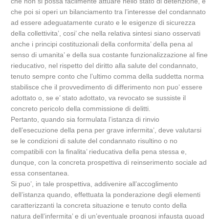
che non si possa facilmente attuare nello stato di detenzione, e
che poi si operi un bilanciamento tra l’interesse del condannato
ad essere adeguatamente curato e le esigenze di sicurezza
della collettivita’, cosi’ che nella relativa sintesi siano osservati
anche i principi costituzionali della conformita’ della pena al
senso di umanita’ e della sua costante funzionalizzazione al fine
rieducativo, nel rispetto del diritto alla salute del condannato,
tenuto sempre conto che l’ultimo comma della suddetta norma
stabilisce che il provvedimento di differimento non puo’ essere
adottato o, se e’ stato adottato, va revocato se sussiste il
concreto pericolo della commissione di delitti.
Pertanto, quando sia formulata l’istanza di rinvio
dell’esecuzione della pena per grave infermita’, deve valutarsi
se le condizioni di salute del condannato risultino o no
compatibili con la finalita’ rieducativa della pena stessa e,
dunque, con la concreta prospettiva di reinserimento sociale ad
essa consentanea.
Si puo’, in tale prospettiva, addivenire all’accoglimento
dell’istanza quando, effettuata la ponderazione degli elementi
caratterizzanti la concreta situazione e tenuto conto della
natura dell’infermita’ e di un’eventuale prognosi infausta quoad