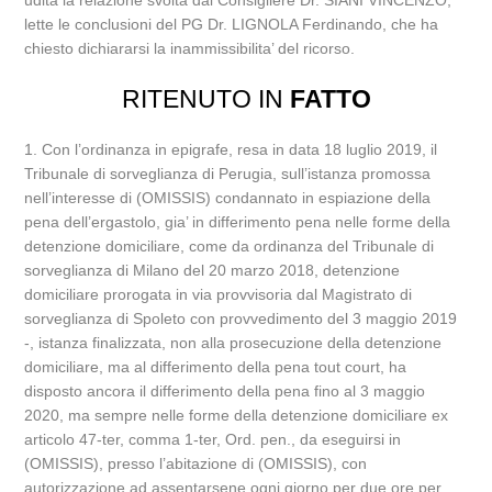
udita la relazione svolta dal Consigliere Dr. SIANI VINCENZO;
lette le conclusioni del PG Dr. LIGNOLA Ferdinando, che ha
chiesto dichiararsi la inammissibilita’ del ricorso.
RITENUTO IN
FATTO
1. Con l’ordinanza in epigrafe, resa in data 18 luglio 2019, il
Tribunale di sorveglianza di Perugia, sull’istanza promossa
nell’interesse di (OMISSIS) condannato in espiazione della
pena dell’ergastolo, gia’ in differimento pena nelle forme della
detenzione domiciliare, come da ordinanza del Tribunale di
sorveglianza di Milano del 20 marzo 2018, detenzione
domiciliare prorogata in via provvisoria dal Magistrato di
sorveglianza di Spoleto con provvedimento del 3 maggio 2019
-, istanza finalizzata, non alla prosecuzione della detenzione
domiciliare, ma al differimento della pena tout court, ha
disposto ancora il differimento della pena fino al 3 maggio
2020, ma sempre nelle forme della detenzione domiciliare ex
articolo 47-ter, comma 1-ter, Ord. pen., da eseguirsi in
(OMISSIS), presso l’abitazione di (OMISSIS), con
autorizzazione ad assentarsene ogni giorno per due ore per