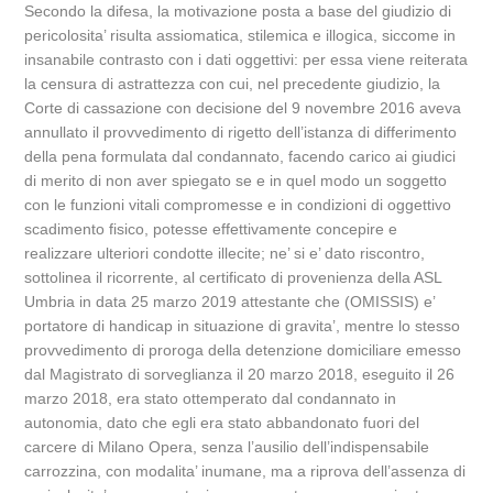
Secondo la difesa, la motivazione posta a base del giudizio di
pericolosita’ risulta assiomatica, stilemica e illogica, siccome in
insanabile contrasto con i dati oggettivi: per essa viene reiterata
la censura di astrattezza con cui, nel precedente giudizio, la
Corte di cassazione con decisione del 9 novembre 2016 aveva
annullato il provvedimento di rigetto dell’istanza di differimento
della pena formulata dal condannato, facendo carico ai giudici
di merito di non aver spiegato se e in quel modo un soggetto
con le funzioni vitali compromesse e in condizioni di oggettivo
scadimento fisico, potesse effettivamente concepire e
realizzare ulteriori condotte illecite; ne’ si e’ dato riscontro,
sottolinea il ricorrente, al certificato di provenienza della ASL
Umbria in data 25 marzo 2019 attestante che (OMISSIS) e’
portatore di handicap in situazione di gravita’, mentre lo stesso
provvedimento di proroga della detenzione domiciliare emesso
dal Magistrato di sorveglianza il 20 marzo 2018, eseguito il 26
marzo 2018, era stato ottemperato dal condannato in
autonomia, dato che egli era stato abbandonato fuori del
carcere di Milano Opera, senza l’ausilio dell’indispensabile
carrozzina, con modalita’ inumane, ma a riprova dell’assenza di