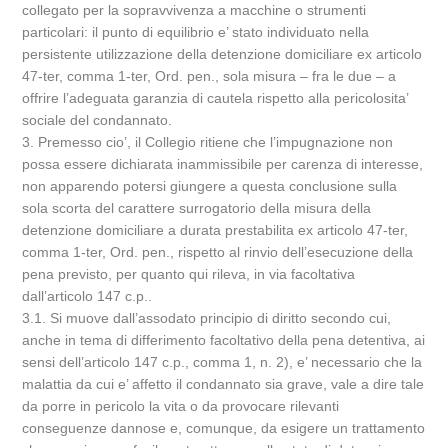
collegato per la sopravvivenza a macchine o strumenti
particolari: il punto di equilibrio e’ stato individuato nella
persistente utilizzazione della detenzione domiciliare ex articolo
47-ter, comma 1-ter, Ord. pen., sola misura – fra le due – a
offrire l’adeguata garanzia di cautela rispetto alla pericolosita’
sociale del condannato.
3. Premesso cio’, il Collegio ritiene che l’impugnazione non
possa essere dichiarata inammissibile per carenza di interesse,
non apparendo potersi giungere a questa conclusione sulla
sola scorta del carattere surrogatorio della misura della
detenzione domiciliare a durata prestabilita ex articolo 47-ter,
comma 1-ter, Ord. pen., rispetto al rinvio dell’esecuzione della
pena previsto, per quanto qui rileva, in via facoltativa
dall’articolo 147 c.p..
3.1. Si muove dall’assodato principio di diritto secondo cui,
anche in tema di differimento facoltativo della pena detentiva, ai
sensi dell’articolo 147 c.p., comma 1, n. 2), e’ necessario che la
malattia da cui e’ affetto il condannato sia grave, vale a dire tale
da porre in pericolo la vita o da provocare rilevanti
conseguenze dannose e, comunque, da esigere un trattamento