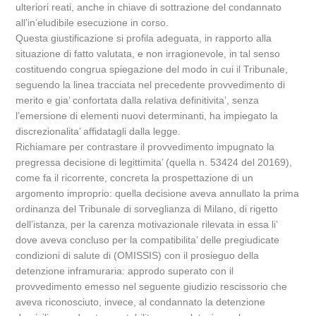
ulteriori reati, anche in chiave di sottrazione del condannato
all’in’eludibile esecuzione in corso.
Questa giustificazione si profila adeguata, in rapporto alla
situazione di fatto valutata, e non irragionevole, in tal senso
costituendo congrua spiegazione del modo in cui il Tribunale,
seguendo la linea tracciata nel precedente provvedimento di
merito e gia’ confortata dalla relativa definitivita’, senza
l’emersione di elementi nuovi determinanti, ha impiegato la
discrezionalita’ affidatagli dalla legge.
Richiamare per contrastare il provvedimento impugnato la
pregressa decisione di legittimita’ (quella n. 53424 del 20169),
come fa il ricorrente, concreta la prospettazione di un
argomento improprio: quella decisione aveva annullato la prima
ordinanza del Tribunale di sorveglianza di Milano, di rigetto
dell’istanza, per la carenza motivazionale rilevata in essa li’
dove aveva concluso per la compatibilita’ delle pregiudicate
condizioni di salute di (OMISSIS) con il prosieguo della
detenzione inframuraria: approdo superato con il
provvedimento emesso nel seguente giudizio rescissorio che
aveva riconosciuto, invece, al condannato la detenzione