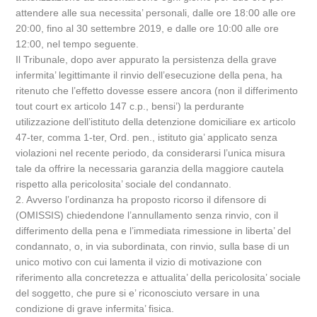
attendere alle sua necessita’ personali, dalle ore 18:00 alle ore
20:00, fino al 30 settembre 2019, e dalle ore 10:00 alle ore
12:00, nel tempo seguente.
Il Tribunale, dopo aver appurato la persistenza della grave
infermita’ legittimante il rinvio dell’esecuzione della pena, ha
ritenuto che l’effetto dovesse essere ancora (non il differimento
tout court ex articolo 147 c.p., bensi’) la perdurante
utilizzazione dell’istituto della detenzione domiciliare ex articolo
47-ter, comma 1-ter, Ord. pen., istituto gia’ applicato senza
violazioni nel recente periodo, da considerarsi l’unica misura
tale da offrire la necessaria garanzia della maggiore cautela
rispetto alla pericolosita’ sociale del condannato.
2. Avverso l’ordinanza ha proposto ricorso il difensore di
(OMISSIS) chiedendone l’annullamento senza rinvio, con il
differimento della pena e l’immediata rimessione in liberta’ del
condannato, o, in via subordinata, con rinvio, sulla base di un
unico motivo con cui lamenta il vizio di motivazione con
riferimento alla concretezza e attualita’ della pericolosita’ sociale
del soggetto, che pure si e’ riconosciuto versare in una
condizione di grave infermita’ fisica.