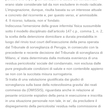
erano state considerate tali da non escludere in-modo radicale.
L’impugnazione, dunque, risulta basata su un interesse attuale
e concreto del ricorrente e, per questo verso, e’ ammissibile.
4. Il ricorso, tuttavia, non e’ fondato.
Indiscussa l’emersione della grave infermita’ fisica sussumibile
sotto il modello disciplinato dall’articolo 147 c.p., comma 1, n. 2,
la scelta della detenzione domiciliare a durata prestabilita in
luogo del rinvio tout court dell’esecuzione della pena operata
dal Tribunale di sorveglianza di Perugia, in consecutio con la
precedente e recente decisione del Tribunale di sorveglianza di
Milano, e’ stata determinata dalla motivata evenienza di una
residua pericolosita’ sociale del condannato, non esclusa dalle
pure pregiudicate condizioni di salute e non contenibile appieno
se non con la succitata misura surrogatoria.
Si tratta di una valutazione giustificata dai giudici di
sorveglianza sulla base della notevolissima gravita’ dei reati
commessi da (OMISSIS), riguardata anche in relazione al
pesante orizzonte espiativo della pena in esecuzione e inscritta
in una situazione personale non tale, in se’, da precludere il
dispiegamento della pericolosita’ residua nella commissione di