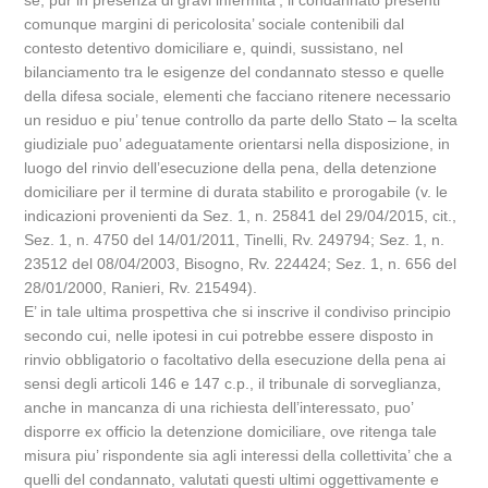
se, pur in presenza di gravi infermita’, il condannato presenti
comunque margini di pericolosita’ sociale contenibili dal
contesto detentivo domiciliare e, quindi, sussistano, nel
bilanciamento tra le esigenze del condannato stesso e quelle
della difesa sociale, elementi che facciano ritenere necessario
un residuo e piu’ tenue controllo da parte dello Stato – la scelta
giudiziale puo’ adeguatamente orientarsi nella disposizione, in
luogo del rinvio dell’esecuzione della pena, della detenzione
domiciliare per il termine di durata stabilito e prorogabile (v. le
indicazioni provenienti da Sez. 1, n. 25841 del 29/04/2015, cit.,
Sez. 1, n. 4750 del 14/01/2011, Tinelli, Rv. 249794; Sez. 1, n.
23512 del 08/04/2003, Bisogno, Rv. 224424; Sez. 1, n. 656 del
28/01/2000, Ranieri, Rv. 215494).
E’ in tale ultima prospettiva che si inscrive il condiviso principio
secondo cui, nelle ipotesi in cui potrebbe essere disposto in
rinvio obbligatorio o facoltativo della esecuzione della pena ai
sensi degli articoli 146 e 147 c.p., il tribunale di sorveglianza,
anche in mancanza di una richiesta dell’interessato, puo’
disporre ex officio la detenzione domiciliare, ove ritenga tale
misura piu’ rispondente sia agli interessi della collettivita’ che a
quelli del condannato, valutati questi ultimi oggettivamente e