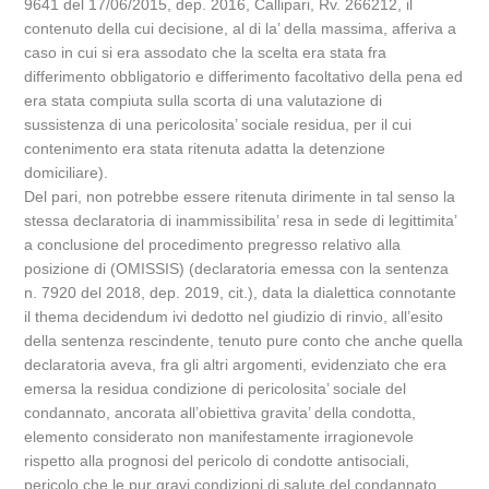
9641 del 17/06/2015, dep. 2016, Callipari, Rv. 266212, il
contenuto della cui decisione, al di la’ della massima, afferiva a
caso in cui si era assodato che la scelta era stata fra
differimento obbligatorio e differimento facoltativo della pena ed
era stata compiuta sulla scorta di una valutazione di
sussistenza di una pericolosita’ sociale residua, per il cui
contenimento era stata ritenuta adatta la detenzione
domiciliare).
Del pari, non potrebbe essere ritenuta dirimente in tal senso la
stessa declaratoria di inammissibilita’ resa in sede di legittimita’
a conclusione del procedimento pregresso relativo alla
posizione di (OMISSIS) (declaratoria emessa con la sentenza
n. 7920 del 2018, dep. 2019, cit.), data la dialettica connotante
il thema decidendum ivi dedotto nel giudizio di rinvio, all’esito
della sentenza rescindente, tenuto pure conto che anche quella
declaratoria aveva, fra gli altri argomenti, evidenziato che era
emersa la residua condizione di pericolosita’ sociale del
condannato, ancorata all’obiettiva gravita’ della condotta,
elemento considerato non manifestamente irragionevole
rispetto alla prognosi del pericolo di condotte antisociali,
pericolo che le pur gravi condizioni di salute del condannato