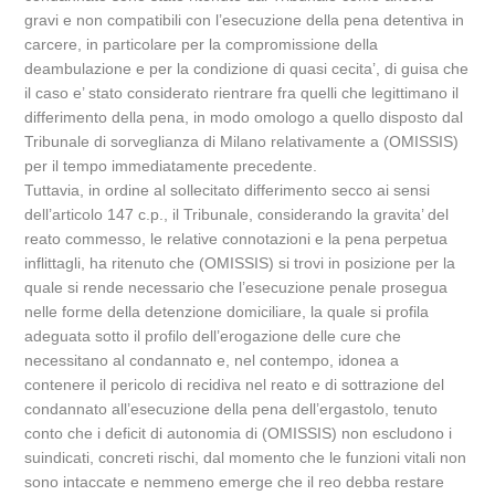
gravi e non compatibili con l’esecuzione della pena detentiva in
carcere, in particolare per la compromissione della
deambulazione e per la condizione di quasi cecita’, di guisa che
il caso e’ stato considerato rientrare fra quelli che legittimano il
differimento della pena, in modo omologo a quello disposto dal
Tribunale di sorveglianza di Milano relativamente a (OMISSIS)
per il tempo immediatamente precedente.
Tuttavia, in ordine al sollecitato differimento secco ai sensi
dell’articolo 147 c.p., il Tribunale, considerando la gravita’ del
reato commesso, le relative connotazioni e la pena perpetua
inflittagli, ha ritenuto che (OMISSIS) si trovi in posizione per la
quale si rende necessario che l’esecuzione penale prosegua
nelle forme della detenzione domiciliare, la quale si profila
adeguata sotto il profilo dell’erogazione delle cure che
necessitano al condannato e, nel contempo, idonea a
contenere il pericolo di recidiva nel reato e di sottrazione del
condannato all’esecuzione della pena dell’ergastolo, tenuto
conto che i deficit di autonomia di (OMISSIS) non escludono i
suindicati, concreti rischi, dal momento che le funzioni vitali non
sono intaccate e nemmeno emerge che il reo debba restare