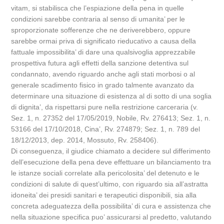
vitam, si stabilisca che l’espiazione della pena in quelle
condizioni sarebbe contraria al senso di umanita’ per le
sproporzionate sofferenze che ne deriverebbero, oppure
sarebbe ormai priva di significato rieducativo a causa della
fattuale impossibilita’ di dare una qualsivoglia apprezzabile
prospettiva futura agli effetti della sanzione detentiva sul
condannato, avendo riguardo anche agli stati morbosi o al
generale scadimento fisico in grado talmente avanzato da
determinare una situazione di esistenza al di sotto di una soglia
di dignita’, da rispettarsi pure nella restrizione carceraria (v.
Sez. 1, n. 27352 del 17/05/2019, Nobile, Rv. 276413; Sez. 1, n.
53166 del 17/10/2018, Cina’, Rv. 274879; Sez. 1, n. 789 del
18/12/2013, dep. 2014, Mossuto, Rv. 258406).
Di conseguenza, il giudice chiamato a decidere sul differimento
dell’esecuzione della pena deve effettuare un bilanciamento tra
le istanze sociali correlate alla pericolosita’ del detenuto e le
condizioni di salute di quest’ultimo, con riguardo sia all’astratta
idoneita’ dei presidi sanitari e terapeutici disponibili, sia alla
concreta adeguatezza della possibilita’ di cura e assistenza che
nella situazione specifica puo’ assicurarsi al predetto, valutando