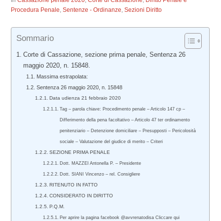
In
Cassazione penale 2020
,
Corte di Cassazione
,
Diritto Penale e
Procedura Penale
,
Sentenze - Ordinanze
,
Sezioni Diritto
Sommario
Corte di Cassazione, sezione prima penale, Sentenza 26
maggio 2020, n. 15848.
Massima estrapolata:
Sentenza 26 maggio 2020, n. 15848
Data udienza 21 febbraio 2020
Tag – parola chiave: Procedimento penale – Articolo 147 cp –
Differimento della pena facoltativo – Articolo 47 ter ordinamento
penitenziario – Detenzione domiciliare – Presupposti – Pericolosità
sociale – Valutazione del giudice di merito – Criteri
SEZIONE PRIMA PENALE
Dott. MAZZEI Antonella P. – Presidente
Dott. SIANI Vincenzo – rel. Consigliere
RITENUTO IN FATTO
CONSIDERATO IN DIRITTO
P.Q.M.
Per aprire la pagina facebook @avvrenatodisa Cliccare qui