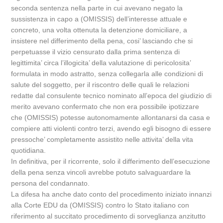
seconda sentenza nella parte in cui avevano negato la
sussistenza in capo a (OMISSIS) dell’interesse attuale e
concreto, una volta ottenuta la detenzione domiciliare, a
insistere nel differimento della pena, cosi’ lasciando che si
perpetuasse il vizio censurato dalla prima sentenza di
legittimita’ circa l’illogicita’ della valutazione di pericolosita’
formulata in modo astratto, senza collegarla alle condizioni di
salute del soggetto, per il riscontro delle quali le relazioni
redatte dal consulente tecnico nominato all’epoca del giudizio di
merito avevano confermato che non era possibile ipotizzare
che (OMISSIS) potesse autonomamente allontanarsi da casa e
compiere atti violenti contro terzi, avendo egli bisogno di essere
pressoche’ completamente assistito nelle attivita’ della vita
quotidiana.
In definitiva, per il ricorrente, solo il differimento dell’esecuzione
della pena senza vincoli avrebbe potuto salvaguardare la
persona del condannato.
La difesa ha anche dato conto del procedimento iniziato innanzi
alla Corte EDU da (OMISSIS) contro lo Stato italiano con
riferimento al succitato procedimento di sorveglianza anzitutto