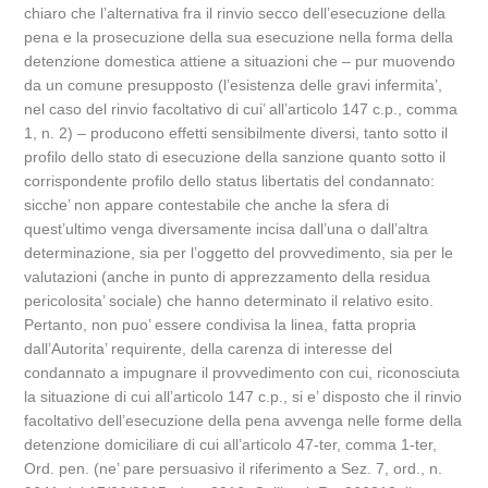
chiaro che l’alternativa fra il rinvio secco dell’esecuzione della
pena e la prosecuzione della sua esecuzione nella forma della
detenzione domestica attiene a situazioni che – pur muovendo
da un comune presupposto (l’esistenza delle gravi infermita’,
nel caso del rinvio facoltativo di cui’ all’articolo 147 c.p., comma
1, n. 2) – producono effetti sensibilmente diversi, tanto sotto il
profilo dello stato di esecuzione della sanzione quanto sotto il
corrispondente profilo dello status libertatis del condannato:
sicche’ non appare contestabile che anche la sfera di
quest’ultimo venga diversamente incisa dall’una o dall’altra
determinazione, sia per l’oggetto del provvedimento, sia per le
valutazioni (anche in punto di apprezzamento della residua
pericolosita’ sociale) che hanno determinato il relativo esito.
Pertanto, non puo’ essere condivisa la linea, fatta propria
dall’Autorita’ requirente, della carenza di interesse del
condannato a impugnare il provvedimento con cui, riconosciuta
la situazione di cui all’articolo 147 c.p., si e’ disposto che il rinvio
facoltativo dell’esecuzione della pena avvenga nelle forme della
detenzione domiciliare di cui all’articolo 47-ter, comma 1-ter,
Ord. pen. (ne’ pare persuasivo il riferimento a Sez. 7, ord., n.