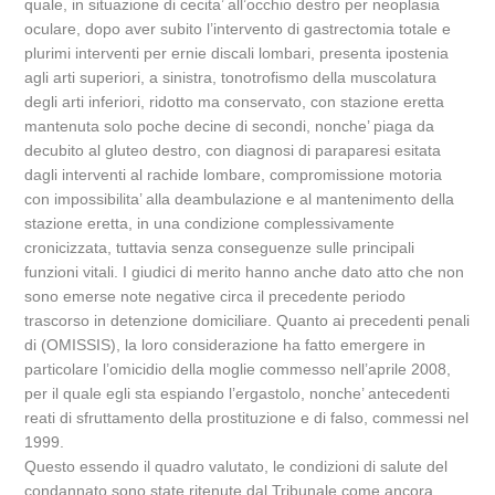
quale, in situazione di cecita’ all’occhio destro per neoplasia
oculare, dopo aver subito l’intervento di gastrectomia totale e
plurimi interventi per ernie discali lombari, presenta ipostenia
agli arti superiori, a sinistra, tonotrofismo della muscolatura
degli arti inferiori, ridotto ma conservato, con stazione eretta
mantenuta solo poche decine di secondi, nonche’ piaga da
decubito al gluteo destro, con diagnosi di paraparesi esitata
dagli interventi al rachide lombare, compromissione motoria
con impossibilita’ alla deambulazione e al mantenimento della
stazione eretta, in una condizione complessivamente
cronicizzata, tuttavia senza conseguenze sulle principali
funzioni vitali. I giudici di merito hanno anche dato atto che non
sono emerse note negative circa il precedente periodo
trascorso in detenzione domiciliare. Quanto ai precedenti penali
di (OMISSIS), la loro considerazione ha fatto emergere in
particolare l’omicidio della moglie commesso nell’aprile 2008,
per il quale egli sta espiando l’ergastolo, nonche’ antecedenti
reati di sfruttamento della prostituzione e di falso, commessi nel
1999.
Questo essendo il quadro valutato, le condizioni di salute del
condannato sono state ritenute dal Tribunale come ancora