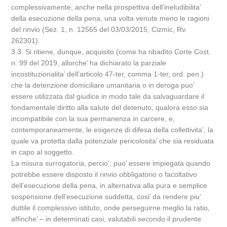
complessivamente, anche nella prospettiva dell’ineludibilita’
della esecuzione della pena, una volta venute meno le ragioni
del rinvio (Sez. 1, n. 12565 del 03/03/2015, Cizmic, Rv.
262301).
3.3. Si ritiene, dunque, acquisito (come ha ribadito Corte Cost.
n. 99 del 2019, allorche’ ha dichiarato la parziale
incostituzionalita’ dell’articolo 47-ter, comma 1-ter, ord. pen.)
che la detenzione domiciliare umanitaria o in deroga puo’
essere utilizzata dal giudice in modo tale da salvaguardare il
fondamentale diritto alla salute del detenuto, qualora esso sia
incompatibile con la sua permanenza in carcere, e,
contemporaneamente, le esigenze di difesa della collettivita’, la
quale va protetta dalla potenziale pericolosita’ che sia residuata
in capo al soggetto.
La misura surrogatoria, percio’, puo’ essere impiegata quando
potrebbe essere disposto il rinvio obbligatorio o facoltativo
dell’esecuzione della pena, in alternativa alla pura e semplice
sospensione dell’esecuzione suddetta, cosi’ da rendere piu’
duttile il complessivo istituto, onde perseguirne meglio la ratio,
affinche’ – in determinati casi, valutabili secondo il prudente