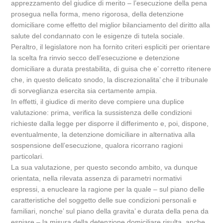
apprezzamento del giudice di merito – l’esecuzione della pena
prosegua nella forma, meno rigorosa, della detenzione
domiciliare come effetto del miglior bilanciamento del diritto alla
salute del condannato con le esigenze di tutela sociale.
Peraltro, il legislatore non ha fornito criteri espliciti per orientare
la scelta fra rinvio secco dell’esecuzione e detenzione
domiciliare a durata prestabilita, di guisa che e’ corretto ritenere
che, in questo delicato snodo, la discrezionalita’ che il tribunale
di sorveglianza esercita sia certamente ampia.
In effetti, il giudice di merito deve compiere una duplice
valutazione: prima, verifica la sussistenza delle condizioni
richieste dalla legge per disporre il differimento e, poi, dispone,
eventualmente, la detenzione domiciliare in alternativa alla
sospensione dell’esecuzione, qualora ricorrano ragioni
particolari.
La sua valutazione, per questo secondo ambito, va dunque
orientata, nella rilevata assenza di parametri normativi
espressi, a enucleare la ragione per la quale – sul piano delle
caratteristiche del soggetto delle sue condizioni personali e
familiari, nonche’ sul piano della gravita’ e durata della pena da
espiare – la misura della detenzione domiciliare risulta, anche