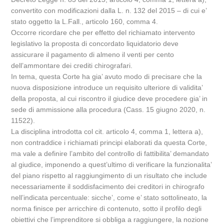
convertito con modificazioni dalla L. n. 132 del 2015 – di cui e’
stato oggetto la L.Fall., articolo 160, comma 4.
Occorre ricordare che per effetto del richiamato intervento
legislativo la proposta di concordato liquidatorio deve
assicurare il pagamento di almeno il venti per cento
dell’ammontare dei crediti chirografari.
In tema, questa Corte ha gia’ avuto modo di precisare che la
nuova disposizione introduce un requisito ulteriore di validita’
della proposta, al cui riscontro il giudice deve procedere gia’ in
sede di ammissione alla procedura (Cass. 15 giugno 2020, n.
11522).
La disciplina introdotta col cit. articolo 4, comma 1, lettera a),
non contraddice i richiamati principi elaborati da questa Corte,
ma vale a definire l’ambito del controllo di fattibilita’ demandato
al giudice, imponendo a quest’ultimo di verificare la funzionalita’
del piano rispetto al raggiungimento di un risultato che include
necessariamente il soddisfacimento dei creditori in chirografo
nell’indicata percentuale: sicche’, come e’ stato sottolineato, la
norma finisce per arricchire di contenuto, sotto il profilo degli
obiettivi che l’imprenditore si obbliga a raggiungere, la nozione