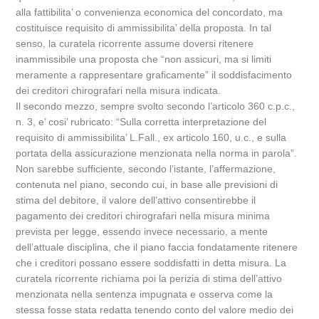
alla fattibilita’ o convenienza economica del concordato, ma
costituisce requisito di ammissibilita’ della proposta. In tal
senso, la curatela ricorrente assume doversi ritenere
inammissibile una proposta che “non assicuri, ma si limiti
meramente a rappresentare graficamente” il soddisfacimento
dei creditori chirografari nella misura indicata.
Il secondo mezzo, sempre svolto secondo l’articolo 360 c.p.c.,
n. 3, e’ cosi’ rubricato: “Sulla corretta interpretazione del
requisito di ammissibilita’ L.Fall., ex articolo 160, u.c., e sulla
portata della assicurazione menzionata nella norma in parola”.
Non sarebbe sufficiente, secondo l’istante, l’affermazione,
contenuta nel piano, secondo cui, in base alle previsioni di
stima del debitore, il valore dell’attivo consentirebbe il
pagamento dei creditori chirografari nella misura minima
prevista per legge, essendo invece necessario, a mente
dell’attuale disciplina, che il piano faccia fondatamente ritenere
che i creditori possano essere soddisfatti in detta misura. La
curatela ricorrente richiama poi la perizia di stima dell’attivo
menzionata nella sentenza impugnata e osserva come la
stessa fosse stata redatta tenendo conto del valore medio dei