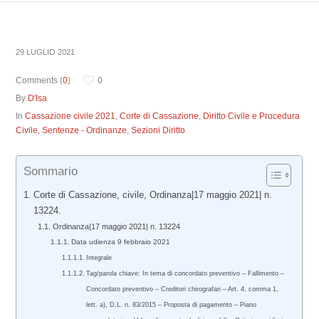
29 LUGLIO 2021
Comments (
0
)
0
By
D'Isa
In
Cassazione civile 2021
,
Corte di Cassazione
,
Diritto Civile e Procedura
Civile
,
Sentenze - Ordinanze
,
Sezioni Diritto
Sommario
Corte di Cassazione, civile, Ordinanza|17 maggio 2021| n.
13224.
Ordinanza|17 maggio 2021| n. 13224
Data udienza 9 febbraio 2021
Integrale
Tag/parola chiave: In tema di concordato preventivo – Fallimento –
Concordato preventivo – Creditori chirografari – Art. 4, comma 1,
lett. a), D.L. n. 83/2015 – Proposta di pagamento – Piano