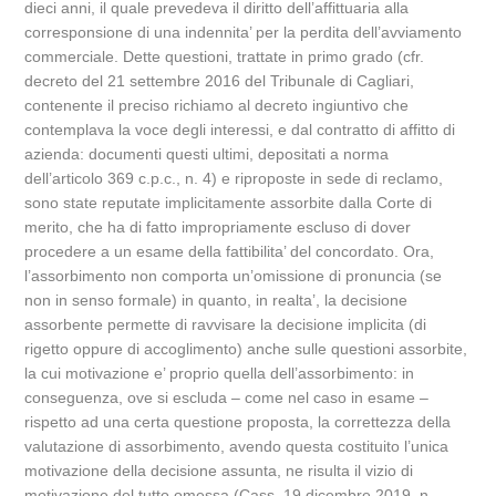
dieci anni, il quale prevedeva il diritto dell’affittuaria alla
corresponsione di una indennita’ per la perdita dell’avviamento
commerciale. Dette questioni, trattate in primo grado (cfr.
decreto del 21 settembre 2016 del Tribunale di Cagliari,
contenente il preciso richiamo al decreto ingiuntivo che
contemplava la voce degli interessi, e dal contratto di affitto di
azienda: documenti questi ultimi, depositati a norma
dell’articolo 369 c.p.c., n. 4) e riproposte in sede di reclamo,
sono state reputate implicitamente assorbite dalla Corte di
merito, che ha di fatto impropriamente escluso di dover
procedere a un esame della fattibilita’ del concordato. Ora,
l’assorbimento non comporta un’omissione di pronuncia (se
non in senso formale) in quanto, in realta’, la decisione
assorbente permette di ravvisare la decisione implicita (di
rigetto oppure di accoglimento) anche sulle questioni assorbite,
la cui motivazione e’ proprio quella dell’assorbimento: in
conseguenza, ove si escluda – come nel caso in esame –
rispetto ad una certa questione proposta, la correttezza della
valutazione di assorbimento, avendo questa costituito l’unica
motivazione della decisione assunta, ne risulta il vizio di
motivazione del tutto omessa (Cass. 19 dicembre 2019, n.