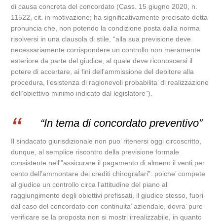
di causa concreta del concordato (Cass. 15 giugno 2020, n.
11522, cit. in motivazione; ha significativamente precisato detta
pronuncia che, non potendo la condizione posta dalla norma
risolversi in una clausola di stile, “alla sua previsione deve
necessariamente corrispondere un controllo non meramente
esteriore da parte del giudice, al quale deve riconoscersi il
potere di accertare, ai fini dell’ammissione del debitore alla
procedura, l’esistenza di ragionevoli probabilita’ di realizzazione
dell’obiettivo minimo indicato dal legislatore”).
“In tema di concordato preventivo”
Il sindacato giurisdizionale non puo’ ritenersi oggi circoscritto,
dunque, al semplice riscontro della previsione formale
consistente nell'”assicurare il pagamento di almeno il venti per
cento dell’ammontare dei crediti chirografari”: poiche’ compete
al giudice un controllo circa l’attitudine del piano al
raggiungimento degli obiettivi prefissati, il giudice stesso, fuori
dal caso del concordato con continuita’ aziendale, dovra’ pure
verificare se la proposta non si mostri irrealizzabile, in quanto