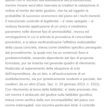
questo non e’ escluso dall’attestazione del professionista,
mentre rimane senz’altro riservata ai creditori la valutazione in
ordine al merito del detto giudizio, che ha ad oggetto la
probabilita’ di successo economico del piano ed i rischi inerenti.
Il menzionato controllo di legittimita’ – e’ stato spiegato – si
realizza facendo applicazione di un unico e medesimo
parametro nelle diverse fasi di ammissibilita’, revoca ed
omologazione in cui si articola la procedura di concordato
preventivo, e si attua verificandosene l’effettiva realizzabilita’
della causa concreta, intesa come obiettivo specifico perseguito
dal procedimento, la quale non ha un contenuto fisso e
predeterminabile, essendo dipendente dal tipo di proposta
formulata, pur se inserita nel generale quadro di riferimento
finalizzato al superamento della situazione di crisi
dell’imprenditore, da un lato, e all’assicurazione di un
soddisfacimento, sia pur ipoteticamente modesto e parziale, dei
creditori, da un altro (Cass. Sez. U. 23 gennaio 2013, n. 1521).
Con riferimento al tema della fattibilita’, e’ stato precisato che,
nel mentre il sindacato del giudice sulla fattibilita’ giuridica,
intesa come verifica della non incompatibilita’ del piano con
norme inderogabili, non incontra particolari limiti, il controllo