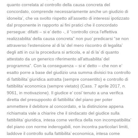
quanto correlata al controllo della causa concreta del
concordato, comprende necessariamente anche un giudizio di
idoneita’, che va svolto rispetto all’assetto di interessi ipotizzato
dal proponente in rapporto ai fini pratici che il concordato
persegue: difatti – si e’ detto -, il “controllo circa l’effettiva
realizzabilita’ della causa concreta” non puo’ predicarsi “se non
attraverso l’estensione al di la’ del mero riscontro di legalita’
degli atti in cui la procedura si articola, e al di la’ di quanto
attestato da un generico riferimento all’attuabilita’ del
programma”. Con la conseguenza – si e’ detto – che non e’
esatto porre a base del giudizio una summa divisici tra controllo
di fattibilita’ giuridica astratta (sempre consentito) e controllo di
fattibilita’ economica (sempre vietato) (Cass. 7 aprile 2017, n.
9061, in motivazione). Il giudice e’ cosi’ tenuto a una verifica
diretta del presupposto di fattibilita’ del piano per poter
ammettere il debitore al concordato, e la distinzione appena
richiamata vale a chiarire che il sindacato del giudice sulla
fattibilita’ giuridica, intesa come verifica della non incompatibilita’
del piano con norme inderogabili, non incontra particolari limiti,
laddove il controllo sulla fattibilita’ economica, intesa come