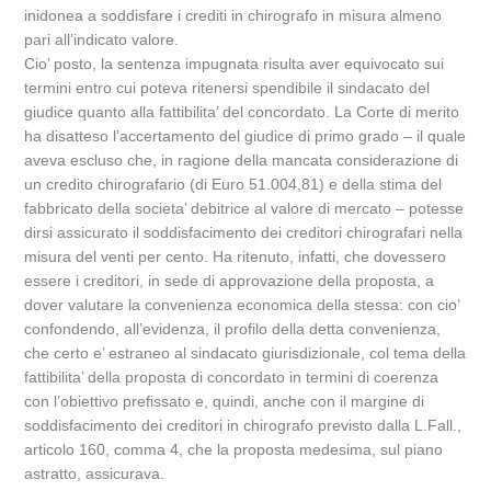
inidonea a soddisfare i crediti in chirografo in misura almeno
pari all’indicato valore.
Cio’ posto, la sentenza impugnata risulta aver equivocato sui
termini entro cui poteva ritenersi spendibile il sindacato del
giudice quanto alla fattibilita’ del concordato. La Corte di merito
ha disatteso l’accertamento del giudice di primo grado – il quale
aveva escluso che, in ragione della mancata considerazione di
un credito chirografario (di Euro 51.004,81) e della stima del
fabbricato della societa’ debitrice al valore di mercato – potesse
dirsi assicurato il soddisfacimento dei creditori chirografari nella
misura del venti per cento. Ha ritenuto, infatti, che dovessero
essere i creditori, in sede di approvazione della proposta, a
dover valutare la convenienza economica della stessa: con cio’
confondendo, all’evidenza, il profilo della detta convenienza,
che certo e’ estraneo al sindacato giurisdizionale, col tema della
fattibilita’ della proposta di concordato in termini di coerenza
con l’obiettivo prefissato e, quindi, anche con il margine di
soddisfacimento dei creditori in chirografo previsto dalla L.Fall.,
articolo 160, comma 4, che la proposta medesima, sul piano
astratto, assicurava.