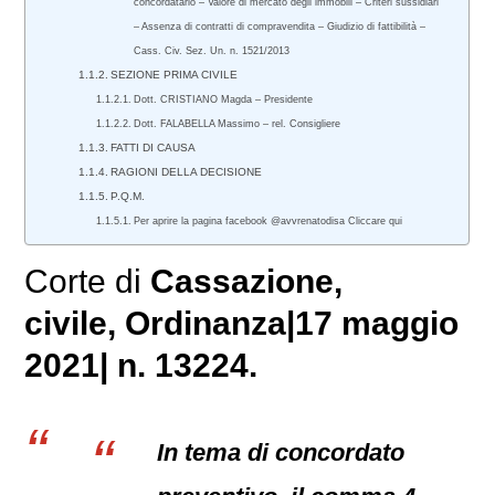
concordatario – Valore di mercato degli immobili – Criteri sussidiari
– Assenza di contratti di compravendita – Giudizio di fattibilità –
Cass. Civ. Sez. Un. n. 1521/2013
SEZIONE PRIMA CIVILE
Dott. CRISTIANO Magda – Presidente
Dott. FALABELLA Massimo – rel. Consigliere
FATTI DI CAUSA
RAGIONI DELLA DECISIONE
P.Q.M.
Per aprire la pagina facebook @avvrenatodisa Cliccare qui
Corte di
Cassazione,
civile
, Ordinanza|17 maggio
2021| n. 13224.
In tema di concordato