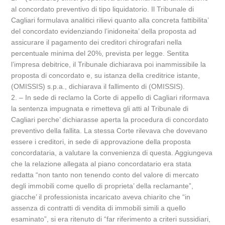
al concordato preventivo di tipo liquidatorio. Il Tribunale di
Cagliari formulava analitici rilievi quanto alla concreta fattibilita’
del concordato evidenziando l’inidoneita’ della proposta ad
assicurare il pagamento dei creditori chirografari nella
percentuale minima del 20%, prevista per legge. Sentita
l’impresa debitrice, il Tribunale dichiarava poi inammissibile la
proposta di concordato e, su istanza della creditrice istante,
(OMISSIS) s.p.a., dichiarava il fallimento di (OMISSIS).
2. – In sede di reclamo la Corte di appello di Cagliari riformava
la sentenza impugnata e rimetteva gli atti al Tribunale di
Cagliari perche’ dichiarasse aperta la procedura di concordato
preventivo della fallita. La stessa Corte rilevava che dovevano
essere i creditori, in sede di approvazione della proposta
concordataria, a valutare la convenienza di questa. Aggiungeva
che la relazione allegata al piano concordatario era stata
redatta “non tanto non tenendo conto del valore di mercato
degli immobili come quello di proprieta’ della reclamante”,
giacche’ il professionista incaricato aveva chiarito che “in
assenza di contratti di vendita di immobili simili a quello
esaminato”, si era ritenuto di “far riferimento a criteri sussidiari,