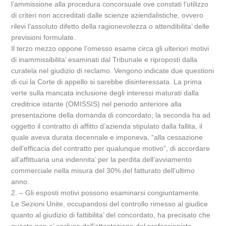
l’ammissione alla procedura concorsuale ove constati l’utilizzo
di criteri non accreditati dalle scienze aziendalistiche, ovvero
rilevi l’assoluto difetto della ragionevolezza o attendibilita’ delle
previsioni formulate.
Il terzo mezzo oppone l’omesso esame circa gli ulteriori motivi
di inammissibilita’ esaminati dal Tribunale e riproposti dalla
curatela nel giudizio di reclamo. Vengono indicate due questioni
di cui la Corte di appello si sarebbe disinteressata. La prima
verte sulla mancata inclusione degli interessi maturati dalla
creditrice istante (OMISSIS) nel periodo anteriore alla
presentazione della domanda di concordato; la seconda ha ad
oggetto il contratto di affitto d’azienda stipulato dalla fallita, il
quale aveva durata decennale e imponeva, “alla cessazione
dell’efficacia del contratto per qualunque motivo”, di accordare
all’affittuaria una indennita’ per la perdita dell’avviamento
commerciale nella misura del 30% del fatturato dell’ultimo
anno.
2. – Gli esposti motivi possono esaminarsi congiuntamente.
Le Sezioni Unite, occupandosi del controllo rimesso al giudice
quanto al giudizio di fattibilita’ del concordato, ha precisato che