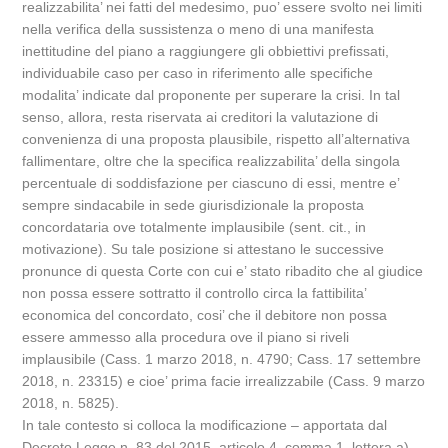
realizzabilita’ nei fatti del medesimo, puo’ essere svolto nei limiti
nella verifica della sussistenza o meno di una manifesta
inettitudine del piano a raggiungere gli obbiettivi prefissati,
individuabile caso per caso in riferimento alle specifiche
modalita’ indicate dal proponente per superare la crisi. In tal
senso, allora, resta riservata ai creditori la valutazione di
convenienza di una proposta plausibile, rispetto all’alternativa
fallimentare, oltre che la specifica realizzabilita’ della singola
percentuale di soddisfazione per ciascuno di essi, mentre e’
sempre sindacabile in sede giurisdizionale la proposta
concordataria ove totalmente implausibile (sent. cit., in
motivazione). Su tale posizione si attestano le successive
pronunce di questa Corte con cui e’ stato ribadito che al giudice
non possa essere sottratto il controllo circa la fattibilita’
economica del concordato, cosi’ che il debitore non possa
essere ammesso alla procedura ove il piano si riveli
implausibile (Cass. 1 marzo 2018, n. 4790; Cass. 17 settembre
2018, n. 23315) e cioe’ prima facie irrealizzabile (Cass. 9 marzo
2018, n. 5825).
In tale contesto si colloca la modificazione – apportata dal
Decreto Legge n. 83 del 2015, articolo 4, comma 1, lettera a),