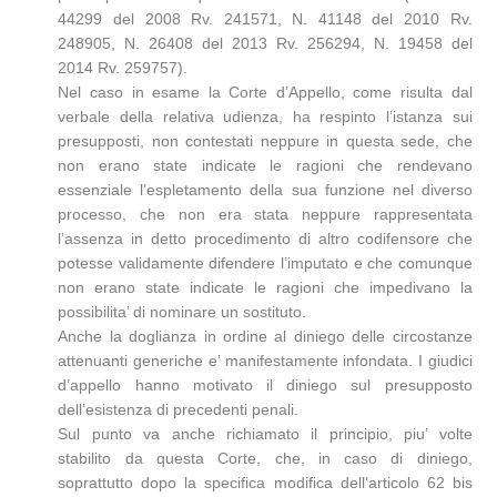
44299 del 2008 Rv. 241571, N. 41148 del 2010 Rv.
248905, N. 26408 del 2013 Rv. 256294, N. 19458 del
2014 Rv. 259757).
Nel caso in esame la Corte d’Appello, come risulta dal
verbale della relativa udienza, ha respinto l’istanza sui
presupposti, non contestati neppure in questa sede, che
non erano state indicate le ragioni che rendevano
essenziale l’espletamento della sua funzione nel diverso
processo, che non era stata neppure rappresentata
l’assenza in detto procedimento di altro codifensore che
potesse validamente difendere l’imputato e che comunque
non erano state indicate le ragioni che impedivano la
possibilita’ di nominare un sostituto.
Anche la doglianza in ordine al diniego delle circostanze
attenuanti generiche e’ manifestamente infondata. I giudici
d’appello hanno motivato il diniego sul presupposto
dell’esistenza di precedenti penali.
Sul punto va anche richiamato il principio, piu’ volte
stabilito da questa Corte, che, in caso di diniego,
soprattutto dopo la specifica modifica dell’articolo 62 bis