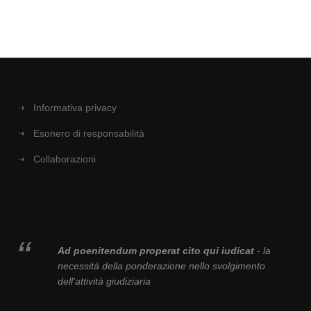
Informativa privacy
Esonero di responsabilità
Collaborazioni
Ad poenitendum properat cito qui iudicat
- la
necessità della ponderazione nello svolgimento
dell'attività giudiziaria