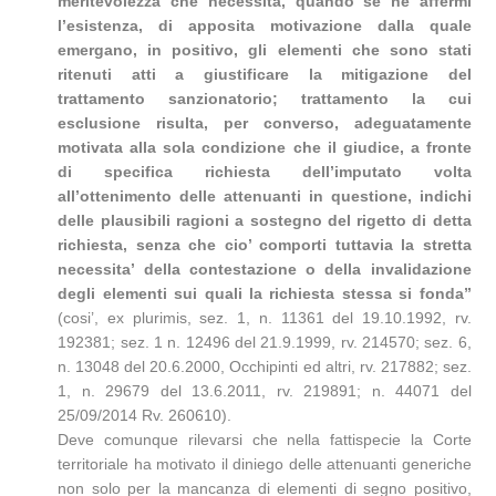
meritevolezza che necessita, quando se ne affermi
l’esistenza, di apposita motivazione dalla quale
emergano, in positivo, gli elementi che sono stati
ritenuti atti a giustificare la mitigazione del
trattamento sanzionatorio; trattamento la cui
esclusione risulta, per converso, adeguatamente
motivata alla sola condizione che il giudice, a fronte
di specifica richiesta dell’imputato volta
all’ottenimento delle attenuanti in questione, indichi
delle plausibili ragioni a sostegno del rigetto di detta
richiesta, senza che cio’ comporti tuttavia la stretta
necessita’ della contestazione o della invalidazione
degli elementi sui quali la richiesta stessa si fonda”
(cosi’, ex plurimis, sez. 1, n. 11361 del 19.10.1992, rv.
192381; sez. 1 n. 12496 del 21.9.1999, rv. 214570; sez. 6,
n. 13048 del 20.6.2000, Occhipinti ed altri, rv. 217882; sez.
1, n. 29679 del 13.6.2011, rv. 219891; n. 44071 del
25/09/2014 Rv. 260610).
Deve comunque rilevarsi che nella fattispecie la Corte
territoriale ha motivato il diniego delle attenuanti generiche
non solo per la mancanza di elementi di segno positivo,