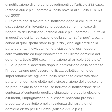
di notificazione di uno dei provvedimenti dell’articolo 292 c.p.c.
(articolo 300 c.p.c., comma 4, nella novella di cui alla L. n. 69
del 2009);
5. l’evento che si avvera o e’ notificato dopo la chiusura della
discussione e’ irrilevante sul processo, se non nel caso di
riapertura dell’istruzione (articolo 300 c.p.c., comma 5), tuttavia
in quest’ipotesi la notificazione della sentenza “si puo’ fare… a
coloro ai quali spetta stare in giudizio”, cioe’ agli eredi della
parte defunta, individualmente a ciascuno di essi, oppure
collettivamente ed impersonalmente nell’ultimo domicilio del
defunto (articolo 286 c.p.c. in relazione all’articolo 303 c.p.c.).
6. Se la parte e’ deceduta dopo la notificazione della sentenza,
l’impugnazione puo’ essere notificata collettivamente ed
impersonalmente agli eredi nella residenza dichiarata dalla
parte o nel domicilio eletto nella circoscrizione del giudice che
ha pronunciato la sentenza, se nell’atto di notificazione della
sentenza e’ contenuta quella dichiarazione o quella elezione;
altrimenti, l’impugnazione puo’ essere notificata presso il
procuratore costituito o nella residenza dichiarata o nel
domicilio eletto per il giudizio (articolo 330 c.p.c.).