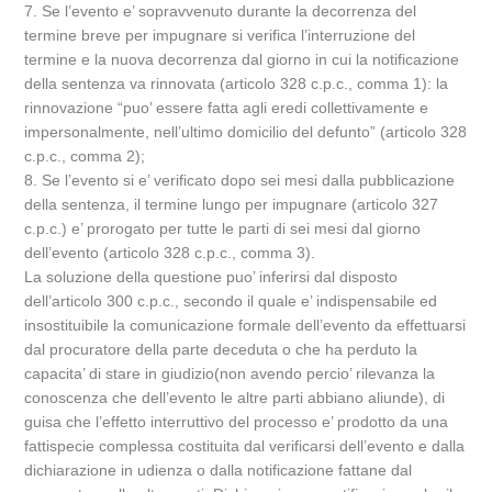
7. Se l’evento e’ sopravvenuto durante la decorrenza del
termine breve per impugnare si verifica l’interruzione del
termine e la nuova decorrenza dal giorno in cui la notificazione
della sentenza va rinnovata (articolo 328 c.p.c., comma 1): la
rinnovazione “puo’ essere fatta agli eredi collettivamente e
impersonalmente, nell’ultimo domicilio del defunto” (articolo 328
c.p.c., comma 2);
8. Se l’evento si e’ verificato dopo sei mesi dalla pubblicazione
della sentenza, il termine lungo per impugnare (articolo 327
c.p.c.) e’ prorogato per tutte le parti di sei mesi dal giorno
dell’evento (articolo 328 c.p.c., comma 3).
La soluzione della questione puo’ inferirsi dal disposto
dell’articolo 300 c.p.c., secondo il quale e’ indispensabile ed
insostituibile la comunicazione formale dell’evento da effettuarsi
dal procuratore della parte deceduta o che ha perduto la
capacita’ di stare in giudizio(non avendo percio’ rilevanza la
conoscenza che dell’evento le altre parti abbiano aliunde), di
guisa che l’effetto interruttivo del processo e’ prodotto da una
fattispecie complessa costituita dal verificarsi dell’evento e dalla
dichiarazione in udienza o dalla notificazione fattane dal