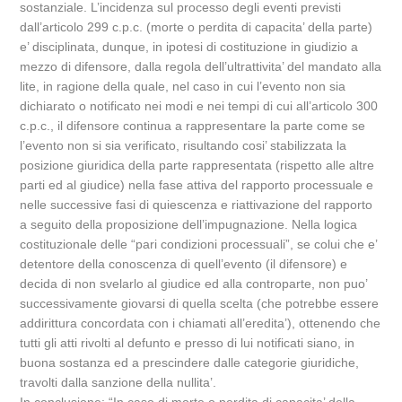
sostanziale. L’incidenza sul processo degli eventi previsti
dall’articolo 299 c.p.c. (morte o perdita di capacita’ della parte)
e’ disciplinata, dunque, in ipotesi di costituzione in giudizio a
mezzo di difensore, dalla regola dell’ultrattivita’ del mandato alla
lite, in ragione della quale, nel caso in cui l’evento non sia
dichiarato o notificato nei modi e nei tempi di cui all’articolo 300
c.p.c., il difensore continua a rappresentare la parte come se
l’evento non si sia verificato, risultando cosi’ stabilizzata la
posizione giuridica della parte rappresentata (rispetto alle altre
parti ed al giudice) nella fase attiva del rapporto processuale e
nelle successive fasi di quiescenza e riattivazione del rapporto
a seguito della proposizione dell’impugnazione. Nella logica
costituzionale delle “pari condizioni processuali”, se colui che e’
detentore della conoscenza di quell’evento (il difensore) e
decida di non svelarlo al giudice ed alla controparte, non puo’
successivamente giovarsi di quella scelta (che potrebbe essere
addirittura concordata con i chiamati all’eredita’), ottenendo che
tutti gli atti rivolti al defunto e presso di lui notificati siano, in
buona sostanza ed a prescindere dalle categorie giuridiche,
travolti dalla sanzione della nullita’.