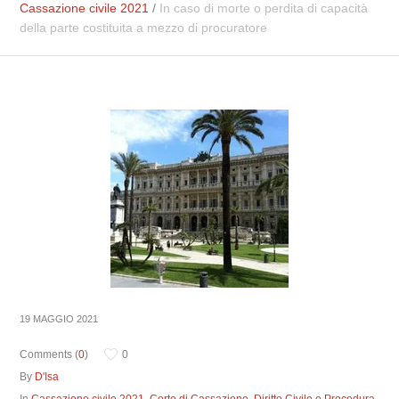
Cassazione civile 2021
/
In caso di morte o perdita di capacità
della parte costituita a mezzo di procuratore
19 MAGGIO 2021
Comments (
0
)
0
By
D'Isa