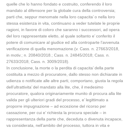
quelle che lo hanno fondato e costruito, conferendo il loro
mandato al difensore per la globale cura della controversia;
parti che, seppur menomate nella loro capacita’ o nella loro
stessa esistenza in vita, continuano a veder tutelate le proprie
ragioni, in favore di coloro che saranno i successori, ad opera
del loro rappresentate eletto, al quale soltanto e’ conferito il
potere di comunicare al giudice ed alla controparte l’avvenuta
verificazione di quella menomazione.(v. Cass. n. 27663/2018,
in motiv.; n. 20840/2018.; Cass. n. 24845/2018; Cass. n.
27633/2018; Cass. n. 3009/2018).
In conclusione, la morte o la perdita di capacita’ della parte
costituita a mezzo di procuratore, dallo stesso non dichiarate in
udienza o notificate alle altre parti, comportano, giusta la regola
dell’ultrattivita’ del mandato alla lite, che, il medesimo
procuratore, qualora originariamente munito di procura alla lite
valida per gli ulteriori gradi del processo, e’ legittimato a
proporre impugnazione – ad eccezione del ricorso per
cassazione, per cui e’ richiesta la procura speciale – in
rappresentanza della parte che, deceduta o divenuta incapace,
va considerata, nell’ambito del processo, tuttora in vita e