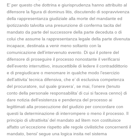
E’ per questo che dottrina e giurisprudenza hanno attribuito al
difensore la figura di dominus litis, discutendo di sopravvivenza
della rappresentanza giudiziale alla morte del mandante ed
ipotizzando talvolta una presunzione di conferma tacita del
mandato da parte del successore della parte deceduta o di
colui che assume la rappresentanza legale della parte divenuta
incapace, destinata a venir meno soltanto con la
comunicazione dell’intervenuto evento. Di qui il potere del
difensore di proseguire il processo nonostante il verificarsi
dell’evento interruttivo, insuscettibile di ledere il contraddittorio
e di pregiudicare o menomare in qualche modo l’esercizio
dell’attivita’ tecnica difensiva, che e’ di esclusiva competenza
del procuratore, sul quale gravera’, se mai, l’onere (tenuto
conto della personale responsabilita’ di cui si faceva cenno) di
dare notizia dell’esistenza e pendenza del processo ai
legittimati alla prosecuzione del giudizio per concordare con
questi la determinazione di interrompere o meno il processo. Il
principio di ultrattivita’ del mandato ad litem non costituisce
affatto un’eccezione rispetto alle regole civilistiche concernenti il
mandato, bensi’ segue una logica insita nel sistema