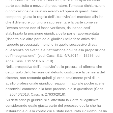
In conclusione: “In caso di morte o perdita di capacita’ della
parte costituita a mezzo di procuratore, l’omessa dichiarazione
o notificazione del relativo evento ad opera di quest’ultimo
comporta, giusta la regola dell’ultrattivita’ del mandato alla lite,
che il difensore continui a rappresentare la parte come se
l’evento stesso non si fosse verificato, risultando cosi’
stabilizzata la posizione giuridica della parte rappresentata
(rispetto alle altre parti ed al giudice) nella fase attiva del
rapporto processuale, nonche’ in quelle successive di sua
quiescenza od eventuale riattivazione dovuta alla proposizione
dell’impugnazione”. (vedi Cass. S.U. 4/7/2014 n. 15295, cui
adde Cass. 18/1/2016 n. 710).
Nella prospettiva dell’ultrattivita’ della procura, si afferma che
detto ruolo del difensore del defunto costituisce la cerniera del
sistema, non restando quindi gli eredi totalmente privi di un
ausilio professionale giuridico, seppur mirato alle poche scelte
essenziali connesse alla fase processuale in questione (Cass.
n. 20840/2018; Cass. n. 27633/2018).
Su detti principi giuridici si e’ attestata la Corte di legittimita’,
considerando quale giusta parte del processo quella che ha
instaurato e quella contro cui e’ stato instaurato il giudizio, ossia