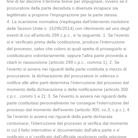
fine di far decorre il termine breve per impugnare; ovvero se il
procuratore della parte deceduta o divenuta incapace sia
legittimato a proporre l’impugnazione per la parte stessa.
4. La scansione normativa (riepilogata dall’intervento risolutore
delle Sezioni Unite n. 15295/2014) con riferimento ad uno degli
eventi di cui all’articolo 299 c.p.c., e’ la seguente: 1. Se l’evento
si e’ verificato prima della costituzione, produce l’interruzione
del processo, salvo che coloro ai quali spetta di proseguirlo si
costituiscano volontariamente, oppure l’altra parte provveda a
citarli in riassunzione (articolo 299 c.p.c., comma 1); 2. Se
l’evento si avvera nei riguardi della parte costituita a mezzo di
procuratore, la dichiarazione del procuratore in udienza o
notifica alle altre parti determina l’interruzione del processo dal
momento della dichiarazione o della notificazione (articolo 300
c.p.c., commi 1 e 2); 3. Se l’evento si avvera nei riguardi della
parte costituitasi personalmente ne consegue l’interruzione del
processo dal momento dell’evento (articolo 300, co,3, c.p.c.); 4.
Se l’evento si avvera nei riguardi della parte dichiarata
contumace, l’interruzione del processo si verifica dal momento
in cui il fatto interruttivo e’ documentato dall’altra parte o e’
notificato o e’ certificato dall’ufficiale giudiziario nella relazione