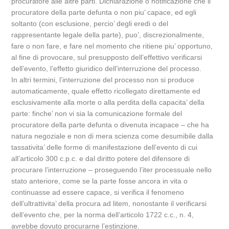
procuratore alle altre parti. Dichiarazione o notificazione che il
procuratore della parte defunta o non piu’ capace, ed egli
soltanto (con esclusione, percio’ degli eredi o del
rappresentante legale della parte), puo’, discrezionalmente,
fare o non fare, e fare nel momento che ritiene piu’ opportuno,
al fine di provocare, sul presupposto dell’effettivo verificarsi
dell’evento, l’effetto giuridico dell’interruzione del processo.
In altri termini, l’interruzione del processo non si produce
automaticamente, quale effetto ricollegato direttamente ed
esclusivamente alla morte o alla perdita della capacita’ della
parte: finche’ non vi sia la comunicazione formale del
procuratore della parte defunta o divenuta incapace – che ha
natura negoziale e non di mera scienza come desumibile dalla
tassativita’ delle forme di manifestazione dell’evento di cui
all’articolo 300 c.p.c. e dal diritto potere del difensore di
procurare l’interruzione – proseguendo l’iter processuale nello
stato anteriore, come se la parte fosse ancora in vita o
continuasse ad essere capace, si verifica il fenomeno
dell’ultrattivita’ della procura ad litem, nonostante il verificarsi
dell’evento che, per la norma dell’articolo 1722 c.c., n. 4,
avrebbe dovuto procurarne l’estinzione.