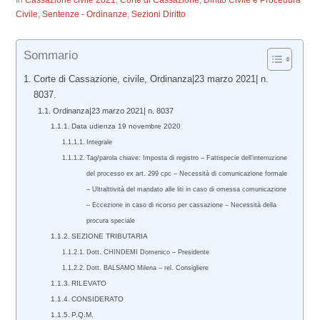
In
Cassazione civile 2021
,
Corte di Cassazione
,
Diritto Civile e Procedura
Civile
,
Sentenze - Ordinanze
,
Sezioni Diritto
Sommario
Corte di Cassazione, civile, Ordinanza|23 marzo 2021| n.
8037.
Ordinanza|23 marzo 2021| n. 8037
Data udienza 19 novembre 2020
Integrale
Tag/parola chiave: Imposta di registro – Fattispecie dell’interruzione
del processo ex art. 299 cpc – Necessità di comunicazione formale
– Ultralttività del mandato alle liti in caso di omessa comunicazione
– Eccezione in caso di ricorso per cassazione – Necessità della
procura speciale
SEZIONE TRIBUTARIA
Dott. CHINDEMI Domenico – Presidente
Dott. BALSAMO Milena – rel. Consigliere
RILEVATO
CONSIDERATO
P.Q.M.