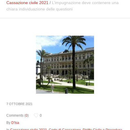
Cassazione civile 2021
/
L’impugnazione deve contenere una
chiara individuazione delle questioni
7 OTTOBRE 2021
Comments (
0
)
0
By
D'Isa