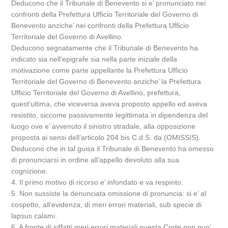
Deducono che il Tribunale di Benevento si e’ pronunciato nei
confronti della Prefettura Ufficio Territoriale del Governo di
Benevento anziche’ nei confronti della Prefettura Ufficio
Territoriale del Governo di Avellino.
Deducono segnatamente che il Tribunale di Benevento ha
indicato sia nell’epigrafe sia nella parte iniziale della
motivazione come parte appellante la Prefettura Ufficio
Territoriale del Governo di Benevento anziche’ la Prefettura
Ufficio Territoriale del Governo di Avellino, prefettura,
quest’ultima, che viceversa aveva proposto appello ed aveva
resistito, siccome passivamente legittimata in dipendenza del
luogo ove e’ avvenuto il sinistro stradale, alla opposizione
proposta ai sensi dell’articolo 204 bis C.d.S. da (OMISSIS).
Deducono che in tal guisa il Tribunale di Benevento ha omesso
di pronunciarsi in ordine all’appello devoluto alla sua
cognizione.
4. Il primo motivo di ricorso e’ infondato e va respinto.
5. Non sussiste la denunciata omissione di pronuncia: si e’ al
cospetto, all’evidenza, di meri errori materiali, sub specie di
lapsus calami.
6. A fronte di siffatti meri errori materiali questa Corte non puo’