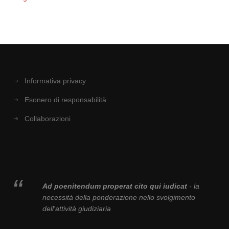
Informativa privacy
Esonero di responsabilità
Collaborazioni
Ad poenitendum properat cito qui iudicat
- la
necessità della ponderazione nello svolgimento
dell'attività giudiziaria