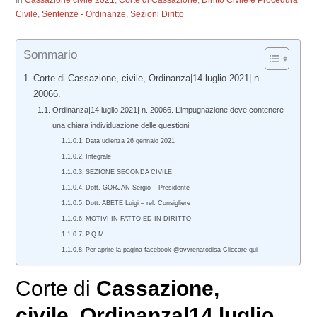
In
Cassazione civile 2021
,
Corte di Cassazione
,
Diritto Civile e Procedura
Civile
,
Sentenze - Ordinanze
,
Sezioni Diritto
Sommario
Corte di Cassazione, civile, Ordinanza|14 luglio 2021| n.
20066.
Ordinanza|14 luglio 2021| n. 20066. L’impugnazione deve contenere
una chiara individuazione delle questioni
Data udienza 26 gennaio 2021
Integrale
SEZIONE SECONDA CIVILE
Dott. GORJAN Sergio – Presidente
Dott. ABETE Luigi – rel. Consigliere
MOTIVI IN FATTO ED IN DIRITTO
P.Q.M.
Per aprire la pagina facebook @avvrenatodisa Cliccare qui
Corte di
Cassazione,
civile
, Ordinanza|14 luglio