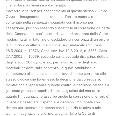
che limitarsi a rilevarli e a darne atto.
Soccorre in tal senso l’insegnamento di questo stesso Giudice.
Ovvero l’insegnamento secondo cui l’errore materiale
contenuto nella sentenza impugnata con il ricorso per
cassazione, pur non essendo suscettibile di correzione da parte
della Cassazione, puo’ essere rilevato ed accertato dalla Corte
medesima al limitato fine di escludere la ricorrenza di un errore
di giudizio o di attivita’, devoluto al suo sindacato (cfr. Cass.
28.5.2004, n. 10376; Cass. sez. lav. 12.3.2012, n. 3863; Cass.
27.7.2001, n. 10289, secondo cui la speciale disciplina, dettata
dagli articoli 287 c.p.c. e ss., per la correzione degli errori
materiali incidenti sulla sentenza, la quale attribuisce la
competenza all’emanazione del provvedimento correttivo allo
stesso giudice che ha emesso la decisione da correggere,
mentre non e’ applicabile quando contro la decisione stessa sia
gia’ stato proposto appello dinanzi al giudice del merito, in
quanto l’impugnazione assorbe anche la correzione di errori, e’
invece da osservarsi rispetto alle decisioni impugnate con
ricorso per cassazione, atteso che il giudizio relativo a tale
ultima impugnazione e’ di mera legittimita’ e la Corte di