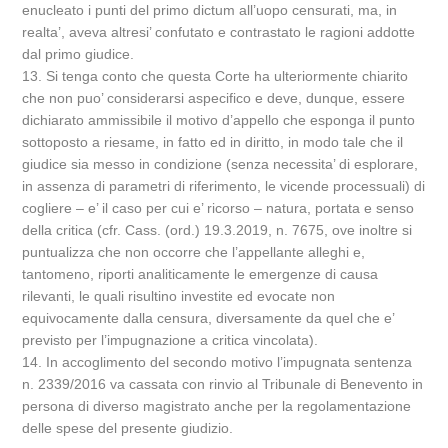
enucleato i punti del primo dictum all’uopo censurati, ma, in
realta’, aveva altresi’ confutato e contrastato le ragioni addotte
dal primo giudice.
13. Si tenga conto che questa Corte ha ulteriormente chiarito
che non puo’ considerarsi aspecifico e deve, dunque, essere
dichiarato ammissibile il motivo d’appello che esponga il punto
sottoposto a riesame, in fatto ed in diritto, in modo tale che il
giudice sia messo in condizione (senza necessita’ di esplorare,
in assenza di parametri di riferimento, le vicende processuali) di
cogliere – e’ il caso per cui e’ ricorso – natura, portata e senso
della critica (cfr. Cass. (ord.) 19.3.2019, n. 7675, ove inoltre si
puntualizza che non occorre che l’appellante alleghi e,
tantomeno, riporti analiticamente le emergenze di causa
rilevanti, le quali risultino investite ed evocate non
equivocamente dalla censura, diversamente da quel che e’
previsto per l’impugnazione a critica vincolata).
14. In accoglimento del secondo motivo l’impugnata sentenza
n. 2339/2016 va cassata con rinvio al Tribunale di Benevento in
persona di diverso magistrato anche per la regolamentazione
delle spese del presente giudizio.