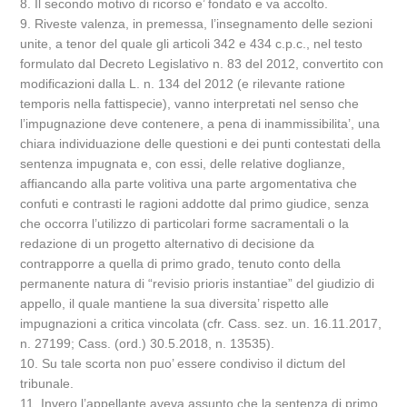
8. Il secondo motivo di ricorso e’ fondato e va accolto.
9. Riveste valenza, in premessa, l’insegnamento delle sezioni
unite, a tenor del quale gli articoli 342 e 434 c.p.c., nel testo
formulato dal Decreto Legislativo n. 83 del 2012, convertito con
modificazioni dalla L. n. 134 del 2012 (e rilevante ratione
temporis nella fattispecie), vanno interpretati nel senso che
l’impugnazione deve contenere, a pena di inammissibilita’, una
chiara individuazione delle questioni e dei punti contestati della
sentenza impugnata e, con essi, delle relative doglianze,
affiancando alla parte volitiva una parte argomentativa che
confuti e contrasti le ragioni addotte dal primo giudice, senza
che occorra l’utilizzo di particolari forme sacramentali o la
redazione di un progetto alternativo di decisione da
contrapporre a quella di primo grado, tenuto conto della
permanente natura di “revisio prioris instantiae” del giudizio di
appello, il quale mantiene la sua diversita’ rispetto alle
impugnazioni a critica vincolata (cfr. Cass. sez. un. 16.11.2017,
n. 27199; Cass. (ord.) 30.5.2018, n. 13535).
10. Su tale scorta non puo’ essere condiviso il dictum del
tribunale.
11. Invero l’appellante aveva assunto che la sentenza di primo