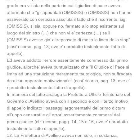
grado era viziata nella parte in cui il giudice di pace aveva
affermato che “gli appuntati (OMISSIS) e (OMISSIS) non hanno
asseverato con certezza assoluta il fatto che il ricorrente, sig.
(OMISSIS), si sia, oppure no, fermato allo stop esistente sul
luogo del sinistro (…) che non vi e’ certezza (…) se il
(OMISSIS) avesse gia’ oltrepassato di molto la linea dello stop”
(cosi’ ricorso, pag. 13, ove e’ riprodotto testualmente l’atto di
appello).
Ed aveva addotto l’errore asseritamente commesso dal primo
giudice, allorche’ aveva puntualizzato che “il Giudice di Pace si
limita ad una statuizione meramente tautologica, non suffragata
da alcun apparato motivazionale” (cosi’ ricorso, pag. 13, ove e’
riprodotto testualmente l’atto di appello).
In maniera del tutto analoga la Prefettura Ufficio Territoriale del
Governo di Avellino aveva con il secondo e con il terzo motivo
di appello indicato i passaggi argomentativi del primo dictum
all’uopo censurati e gli errori asseritamente commessi dal
primo giudice (cfr. ricorso, pagg. 14, 15 e 16, ove e’ riprodotto
testualmente l’atto di appello).
12. La Prefettura di Avellino aveva non solo, in sostanza,