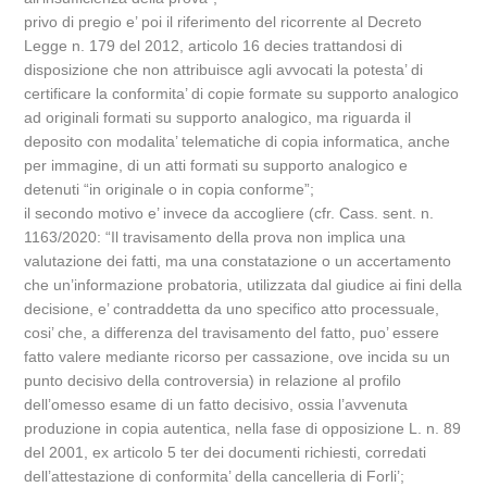
privo di pregio e’ poi il riferimento del ricorrente al Decreto
Legge n. 179 del 2012, articolo 16 decies trattandosi di
disposizione che non attribuisce agli avvocati la potesta’ di
certificare la conformita’ di copie formate su supporto analogico
ad originali formati su supporto analogico, ma riguarda il
deposito con modalita’ telematiche di copia informatica, anche
per immagine, di un atti formati su supporto analogico e
detenuti “in originale o in copia conforme”;
il secondo motivo e’ invece da accogliere (cfr. Cass. sent. n.
1163/2020: “Il travisamento della prova non implica una
valutazione dei fatti, ma una constatazione o un accertamento
che un’informazione probatoria, utilizzata dal giudice ai fini della
decisione, e’ contraddetta da uno specifico atto processuale,
cosi’ che, a differenza del travisamento del fatto, puo’ essere
fatto valere mediante ricorso per cassazione, ove incida su un
punto decisivo della controversia) in relazione al profilo
dell’omesso esame di un fatto decisivo, ossia l’avvenuta
produzione in copia autentica, nella fase di opposizione L. n. 89
del 2001, ex articolo 5 ter dei documenti richiesti, corredati
dell’attestazione di conformita’ della cancelleria di Forli’;