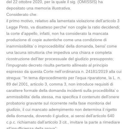
del 22 ottobre 2020, per la quale il sig. (OMISSIS) ha
depositato una memoria illustrativa.
Considerato che:
il primo motivo, relativo alla lamentata violazione dell’articolo 3
Legge Pinto, va disatteso perche’ non coglie la ratio decidendi;
la corte d’appello, infatti, non ha considerato la mancata
produzione di copie autentiche come una condizione di
inammissibilita’ o improcedibilita’ della domanda, bensi’ come
una lacuna istruttoria che impediva una chiara e completa
ricostruzione dell’iter processuale del giudizio presupposto;
l’impugnato decreto risulta pertanto allineato al principio
espresso da questa Corte nell’ordinanza n. 24181/2019 alla cui
stregua: “In tema diprocedimento per l’equa riparatone, la L. n.
89 del 2001, articolo 3, comma 3, non introduce requisiti di
carattere formale della domanda incidenti sulla procedibilita’ o
ammissibilita’ della stessa, ma specifica il contenuto dell’onere
probatorio gravante sul ricorrente nella fase monitoria del
giudizio, il cui mancato adempimento non determina il rigetto
della domanda, dovendo il giudice, ai sensi dell’articolo 640
c.p.c. richiamato dall’articolo 3 cit., invitare la parte a rimediare
all’insufficienza della prova”;