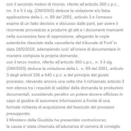
con il secondo motivo di ricorso, riferito all’articolo 360 c.p.c.,
nn. 3 e 5 il sig. (OMISSIS) deduce la violazione e/o falsa
applicazione della L. n. 89 del 2001, articolo 3 e l’omesso
esame di un fatto decisivo e discusso dalle parti, per avere il
ricorrente provveduto a produrre gli atti e i documenti mancanti
nella successiva fase di opposizione, allegando le copie
autentiche rilasciate dalla cancelleria del tribunale di Forli’ in
data 18/5/2018, adempiendo cosi’ all’onere di documentare in
maniera compiuta la propria domanda;
con il terzo motivo, riferito all’articolo 360 c.p.c., n. 3 il sig.
(OMISSIS) deduce la violazione della L. n. 89 del 2001, articolo
3 degli articoli 156 e 640 c.p.c. e del principio del giusto
processo, rilevando ancora una volta che il richiamato articolo 3
non elenca tra i requisiti di validita’ della domanda le produzioni
documentali, sussistendo peraltro un potere-dovere officioso in
capo al giudice di assumere informazioni a fronte di una
formale richiesta di acquisizione del fascicolo del processo
presupposto;
il Ministero della Giustizia ha presentato controricorso;
la causa e’ stata chiamata all’adunanza di camera di consiglio