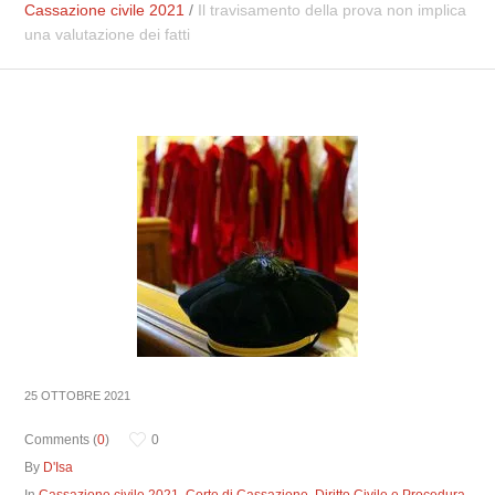
Cassazione civile 2021
/
Il travisamento della prova non implica
una valutazione dei fatti
25 OTTOBRE 2021
Comments (
0
)
0
By
D'Isa