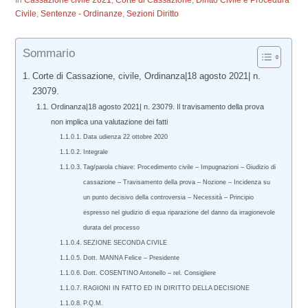
In
Cassazione civile 2021
,
Corte di Cassazione
,
Diritto Civile e Procedura
Civile
,
Sentenze - Ordinanze
,
Sezioni Diritto
Sommario
Corte di Cassazione, civile, Ordinanza|18 agosto 2021| n.
23079.
Ordinanza|18 agosto 2021| n. 23079. Il travisamento della prova
non implica una valutazione dei fatti
Data udienza 22 ottobre 2020
Integrale
Tag/parola chiave: Procedimento civile – Impugnazioni – Giudizio di
cassazione – Travisamento della prova – Nozione – Incidenza su
un punto decisivo della controversia – Necessità – Principio
espresso nel giudizio di equa riparazione del danno da irragionevole
durata del processo
SEZIONE SECONDA CIVILE
Dott. MANNA Felice – Presidente
Dott. COSENTINO Antonello – rel. Consigliere
RAGIONI IN FATTO ED IN DIRITTO DELLA DECISIONE
P.Q.M.