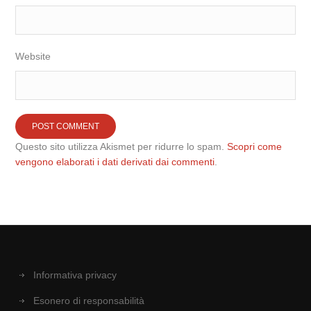
Website
Questo sito utilizza Akismet per ridurre lo spam.
Scopri come
vengono elaborati i dati derivati dai commenti
.
Informativa privacy
Esonero di responsabilità