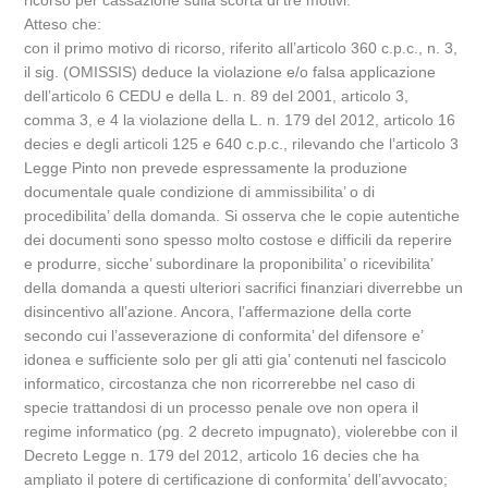
ricorso per cassazione sulla scorta di tre motivi.
Atteso che:
con il primo motivo di ricorso, riferito all’articolo 360 c.p.c., n. 3,
il sig. (OMISSIS) deduce la violazione e/o falsa applicazione
dell’articolo 6 CEDU e della L. n. 89 del 2001, articolo 3,
comma 3, e 4 la violazione della L. n. 179 del 2012, articolo 16
decies e degli articoli 125 e 640 c.p.c., rilevando che l’articolo 3
Legge Pinto non prevede espressamente la produzione
documentale quale condizione di ammissibilita’ o di
procedibilita’ della domanda. Si osserva che le copie autentiche
dei documenti sono spesso molto costose e difficili da reperire
e produrre, sicche’ subordinare la proponibilita’ o ricevibilita’
della domanda a questi ulteriori sacrifici finanziari diverrebbe un
disincentivo all’azione. Ancora, l’affermazione della corte
secondo cui l’asseverazione di conformita’ del difensore e’
idonea e sufficiente solo per gli atti gia’ contenuti nel fascicolo
informatico, circostanza che non ricorrerebbe nel caso di
specie trattandosi di un processo penale ove non opera il
regime informatico (pg. 2 decreto impugnato), violerebbe con il
Decreto Legge n. 179 del 2012, articolo 16 decies che ha
ampliato il potere di certificazione di conformita’ dell’avvocato;