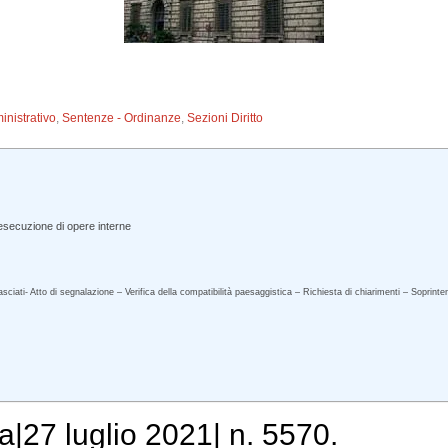
inistrativo
,
Sentenze - Ordinanze
,
Sezioni Diritto
a esecuzione di opere interne
 rilasciati- Atto di segnalazione – Verifica della compatibilità paesaggistica – Richiesta di chiarimenti – Sop
a|27 luglio 2021| n. 5570.