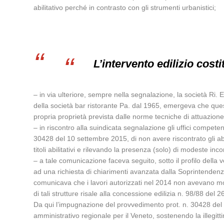
abilitativo perché in contrasto con gli strumenti urbanistici;
L’intervento edilizio cost
– in via ulteriore, sempre nella segnalazione, la società Ri. Es
della società bar ristorante Pa. dal 1965, emergeva che quest’
propria proprietà prevista dalle norme tecniche di attuazion
– in riscontro alla suindicata segnalazione gli uffici compet
30428 del 10 settembre 2015, di non avere riscontrato gli abusi 
titoli abilitativi e rilevando la presenza (solo) di modeste i
– a tale comunicazione faceva seguito, sotto il profilo della 
ad una richiesta di chiarimenti avanzata dalla Soprintendenz
comunicava che i lavori autorizzati nel 2014 non avevano modi
di tali strutture risale alla concessione edilizia n. 98/88 del
Da qui l’impugnazione del provvedimento prot. n. 30428 del 
amministrativo regionale per il Veneto, sostenendo la illegitt