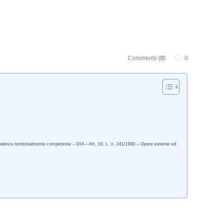
Comments (
0
)
0
rintendenza territorialmente competente – DIA – Art. 19, L. n. 241/1990 – Opere esterne ed