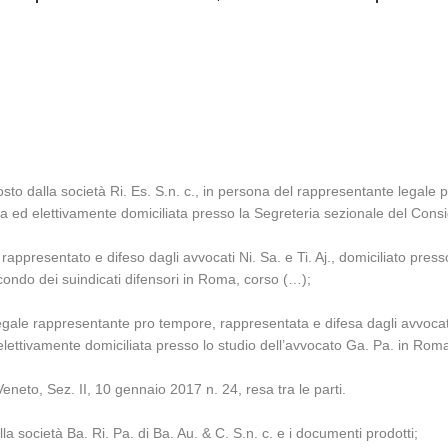
sto dalla società Ri. Es. S.n. c., in persona del rappresentante legale
zia ed elettivamente domiciliata presso la Segreteria sezionale del Cons
ppresentato e difeso dagli avvocati Ni. Sa. e Ti. Aj., domiciliato presso 
econdo dei suindicati difensori in Roma, corso (…);
legale rappresentante pro tempore, rappresentata e difesa dagli avvocati A
 elettivamente domiciliata presso lo studio dell’avvocato Ga. Pa. in Roma
eneto, Sez. II, 10 gennaio 2017 n. 24, resa tra le parti.
la società Ba. Ri. Pa. di Ba. Au. & C. S.n. c. e i documenti prodotti;