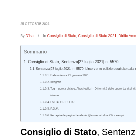
25 OTTOBRE 2021
By
D'Isa
In
Consiglio di Stato
,
Consiglio di Stato 2021
,
Diritto Amm
Sommario
Consiglio di Stato, Sentenza|27 luglio 2021| n. 5570.
Sentenza|27 luglio 2021| n. 5570. L’intervento edilizio costituito dall
Data udienza 21 gennaio 2021
Integrale
Tag – parola chiave: Abusi edilizi – Difformità delle opere dai titoli
interne
FATTO e DIRITTO
P.Q.M.
Per aprire la pagina facebook @avvrenatodisa Cliccare qui
Consiglio di Stato
, Sentenz