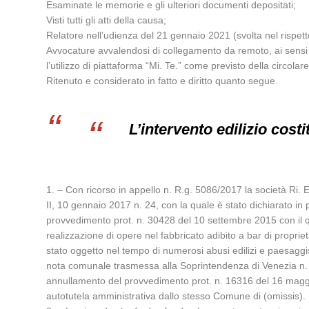
Esaminate le memorie e gli ulteriori documenti depositati;
Visti tutti gli atti della causa;
Relatore nell’udienza del 21 gennaio 2021 (svolta nel rispetto
Avvocature avvalendosi di collegamento da remoto, ai sensi d
l’utilizzo di piattaforma “Mi. Te.” come previsto della circol
Ritenuto e considerato in fatto e diritto quanto segue.
L’intervento edilizio cost
1. – Con ricorso in appello n. R.g. 5086/2017 la società Ri. 
II, 10 gennaio 2017 n. 24, con la quale è stato dichiarato in 
provvedimento prot. n. 30428 del 10 settembre 2015 con il quale 
realizzazione di opere nel fabbricato adibito a bar di propriet
stato oggetto nel tempo di numerosi abusi edilizi e paesaggi
nota comunale trasmessa alla Soprintendenza di Venezia n. 316
annullamento del provvedimento prot. n. 16316 del 16 maggio 2
autotutela amministrativa dallo stesso Comune di (omissis).