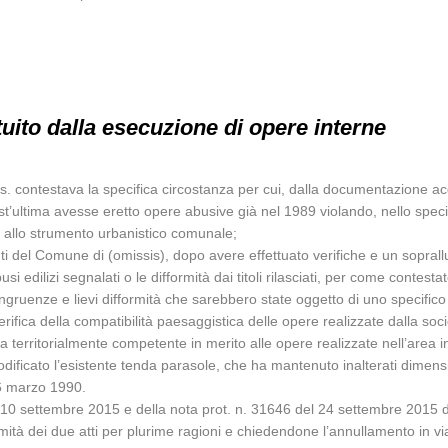
ituito dalla esecuzione di opere interne
. contestava la specifica circostanza per cui, dalla documentazione acquisi
ultima avesse eretto opere abusive già nel 1989 violando, nello specifico
e allo strumento urbanistico comunale;
enti del Comune di (omissis), dopo avere effettuato verifiche e un sopral
edilizi segnalati o le difformità dai titoli rilasciati, per come contestato 
ncongruenze e lievi difformità che sarebbero state oggetto di uno specifi
verifica della compatibilità paesaggistica delle opere realizzate dalla so
a territorialmente competente in merito alle opere realizzate nell’area 
ficato l’esistente tenda parasole, che ha mantenuto inalterati dimension
 26 marzo 1990.
10 settembre 2015 e della nota prot. n. 31646 del 24 settembre 2015 da 
imità dei due atti per plurime ragioni e chiedendone l’annullamento in via