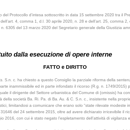
 del Protocollo d’intesa sottoscritto in data 15 settembre 2020 tra il P
ell’art. 4, comma 1, d.l. 30 aprile 2020, n. 28 e dell’art. 25, comma 2,
are n. 6305 del 13 marzo 2020 del Segretario generale della Giustizia amm
ituito dalla esecuzione di opere interne
FATTO e DIRITTO
Es. S.n. c. ha chiesto a questo Consiglio la parziale riforma della sente
parte inammissibile ed in parte infondato il ricorso (R.g. n. 1749/2015) 
il dirigente del Settore urbanistica del Comune di (omissis) ha confermato 
à della società Ba. Ri. Pa. di Ba. Au. & C. S.n. c., insistente nella prop
stici, limitandosi a comunicare che erano solo “state rilevate modeste 
46 del 24 settembre 2015, oltre ad avere dichiarato irricevibile il rico
016, con cui è stato negato l’espletamento dell’attività di vigilanza edi