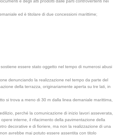
umenti e degli atti prodotti dalle parti controvertenti nei
demaniale ed è titolare di due concessioni marittime;
 Es. sostiene essere stato oggetto nel tempo di numerosi abusi
azione denunciando la realizzazione nel tempo da parte del
ione della terrazza, originariamente aperta su tre lati, in
fatto si trova a meno di 30 m dalla linea demaniale marittima,
a edilizio, perché la comunicazione di inizio lavori asseverata,
 opere interne, il rifacimento della pavimentazione della
 vetro decorative e di fioriere, ma non la realizzazione di una
 non avrebbe mai potuto essere assentita con titolo