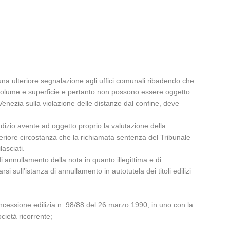
una ulteriore segnalazione agli uffici comunali ribadendo che
o volume e superficie e pertanto non possono essere oggetto
Venezia sulla violazione delle distanze dal confine, deve
zio avente ad oggetto proprio la valutazione della
lteriore circostanza che la richiamata sentenza del Tribunale
lasciati.
 annullamento della nota in quanto illegittima e di
i sull’istanza di annullamento in autotutela dei titoli edilizi
a concessione edilizia n. 98/88 del 26 marzo 1990, in uno con la
cietà ricorrente;