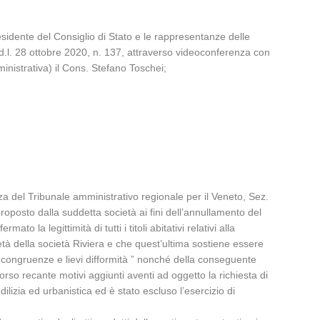
residente del Consiglio di Stato e le rappresentanze delle
 d.l. 28 ottobre 2020, n. 137, attraverso videoconferenza con
inistrativa) il Cons. Stefano Toschei;
nza del Tribunale amministrativo regionale per il Veneto, Sez.
proposto dalla suddetta società ai fini dell’annullamento del
la legittimità di tutti i titoli abitativi relativi alla
rietà della società Riviera e che quest’ultima sostiene essere
incongruenze e lievi difformità ” nonché della conseguente
rso recante motivi aggiunti aventi ad oggetto la richiesta di
lizia ed urbanistica ed è stato escluso l’esercizio di