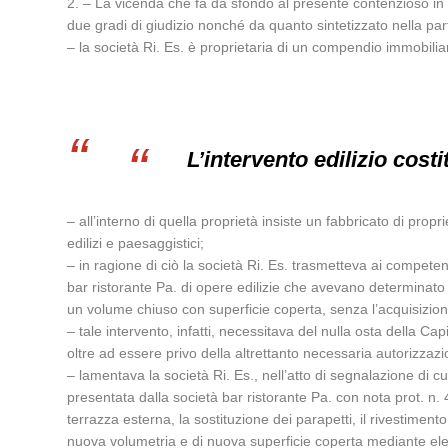
2. – La vicenda che fa da sfondo al presente contenzioso in gr
due gradi di giudizio nonché da quanto sintetizzato nella par
– la società Ri. Es. è proprietaria di un compendio immobiliar
L’intervento edilizio cost
– all’interno di quella proprietà insiste un fabbricato di prop
edilizi e paesaggistici;
– in ragione di ciò la società Ri. Es. trasmetteva ai compet
bar ristorante Pa. di opere edilizie che avevano determinato
un volume chiuso con superficie coperta, senza l’acquisizione
– tale intervento, infatti, necessitava del nulla osta della C
oltre ad essere privo della altrettanto necessaria autorizzaz
– lamentava la società Ri. Es., nell’atto di segnalazione di cui
presentata dalla società bar ristorante Pa. con nota prot. n.
terrazza esterna, la sostituzione dei parapetti, il rivestimento
nuova volumetria e di nuova superficie coperta mediante ele