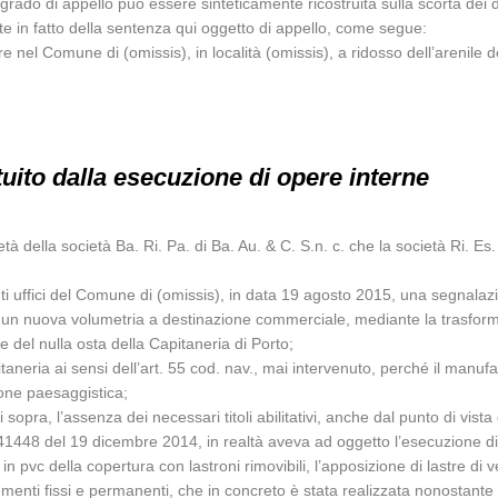
ado di appello può essere sinteticamente ricostruita sulla scorta dei doc
te in fatto della sentenza qui oggetto di appello, come segue:
e nel Comune di (omissis), in località (omissis), a ridosso dell’arenile 
ituito dalla esecuzione di opere interne
rietà della società Ba. Ri. Pa. di Ba. Au. & C. S.n. c. che la società Ri.
enti uffici del Comune di (omissis), in data 19 agosto 2015, una segnal
 un nuova volumetria a destinazione commerciale, mediante la trasformaz
 del nulla osta della Capitaneria di Porto;
apitaneria ai sensi dell’art. 55 cod. nav., mai intervenuto, perché il manu
ione paesaggistica;
 sopra, l’assenza dei necessari titoli abilitativi, anche dal punto di vist
 41448 del 19 dicembre 2014, in realtà aveva ad oggetto l’esecuzione di
 in pvc della copertura con lastroni rimovibili, l’apposizione di lastre di
menti fissi e permanenti, che in concreto è stata realizzata nonostante