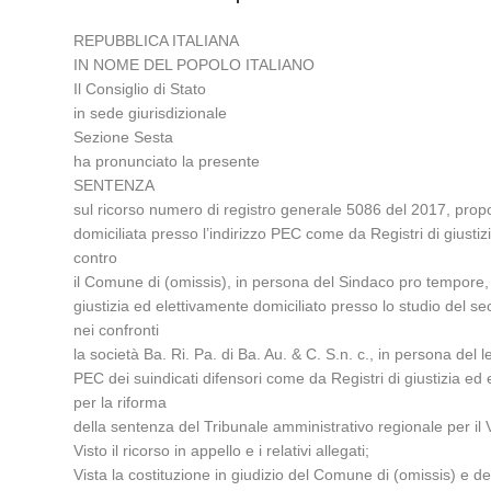
REPUBBLICA ITALIANA
IN NOME DEL POPOLO ITALIANO
Il Consiglio di Stato
in sede giurisdizionale
Sezione Sesta
ha pronunciato la presente
SENTENZA
sul ricorso numero di registro generale 5086 del 2017, propo
domiciliata presso l’indirizzo PEC come da Registri di giusti
contro
il Comune di (omissis), in persona del Sindaco pro tempore, ra
giustizia ed elettivamente domiciliato presso lo studio del s
nei confronti
la società Ba. Ri. Pa. di Ba. Au. & C. S.n. c., in persona del 
PEC dei suindicati difensori come da Registri di giustizia ed
per la riforma
della sentenza del Tribunale amministrativo regionale per il V
Visto il ricorso in appello e i relativi allegati;
Vista la costituzione in giudizio del Comune di (omissis) e del