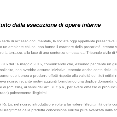
ituito dalla esecuzione di opere interne
 in sede di accesso documentale, la società oggi appellante presentava 
eano un ambiente chiuso, non hanno il carattere della precarietà, crean
re la terrazza, alla luce di una sentenza emessa dal Tribunale civile di 
. 16316 del 16 maggio 2016, comunicando che, essendo pendente un giudi
 di sollecito, non avrebbe assunto iniziative, tenendo anche conto della u
unque idonea a produrre effetti rispetto alla validità dei titoli edilizi ri
poneva ricorso recante motivi aggiunti formulando una duplice domanda: di
di (omissis), ai sensi dell’art. 31 c.p.a., per avere omesso di pronunciars
grado) palesemente illegittimi.
 Ri. Es. nel ricorso introduttivo e volte a far valere l’illegittimità dell
’illegittimità della predetta concessione edilizia pure avanzata dalla so