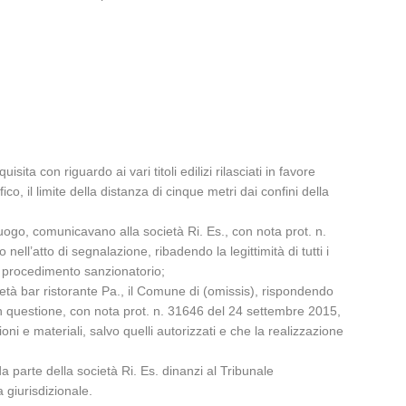
ta con riguardo ai vari titoli edilizi rilasciati in favore
, il limite della distanza di cinque metri dai confini della
luogo, comunicavano alla società Ri. Es., con nota prot. n.
nell’atto di segnalazione, ribadendo la legittimità di tutti i
co procedimento sanzionatorio;
cietà bar ristorante Pa., il Comune di (omissis), rispondendo
in questione, con nota prot. n. 31646 del 24 settembre 2015,
i e materiali, salvo quelli autorizzati e che la realizzazione
parte della società Ri. Es. dinanzi al Tribunale
 giurisdizionale.