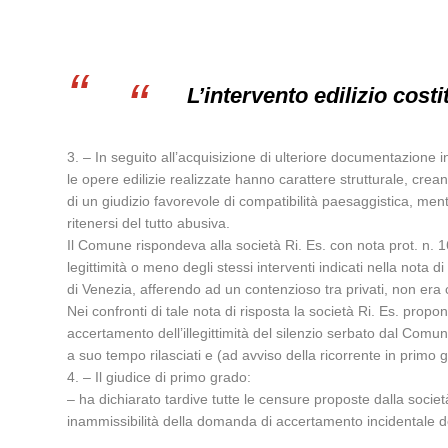
L’intervento edilizio cost
3. – In seguito all’acquisizione di ulteriore documentazione
le opere edilizie realizzate hanno carattere strutturale, cr
di un giudizio favorevole di compatibilità paesaggistica, ment
ritenersi del tutto abusiva.
Il Comune rispondeva alla società Ri. Es. con nota prot. n
legittimità o meno degli stessi interventi indicati nella nota
di Venezia, afferendo ad un contenzioso tra privati, non era com
Nei confronti di tale nota di risposta la società Ri. Es. pro
accertamento dell’illegittimità del silenzio serbato dal Comune 
a suo tempo rilasciati e (ad avviso della ricorrente in primo 
4. – Il giudice di primo grado:
– ha dichiarato tardive tutte le censure proposte dalla società
inammissibilità della domanda di accertamento incidentale dell