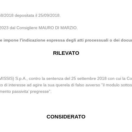
2018 depositata il 25/09/2018.
/05/2023 dal Consigliere MAURO DI MARZIO.
he impone l’indicazione espressa degli atti processuali o dei docum
RILEVATO
MISSIS) S.p.A., contro la sentenza del 25 settembre 2018 con cui la Cor
to di interesse ad agire la sua querela di falso avverso “il modulo sott
ento passivita’ pregresse”.
CONSIDERATO