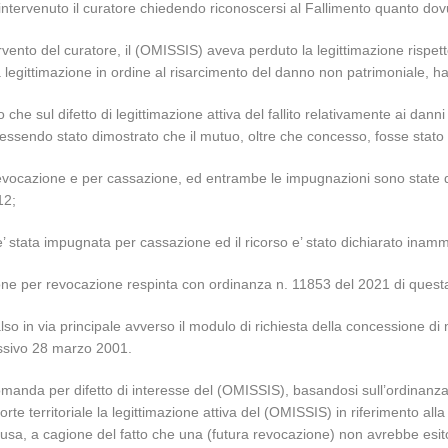
rio e’ intervenuto il curatore chiedendo riconoscersi al Fallimento quanto
intervento del curatore, il (OMISSIS) aveva perduto la legittimazione ris
 la legittimazione in ordine al risarcimento del danno non patrimoniale, 
o che sul difetto di legittimazione attiva del fallito relativamente ai dan
essendo stato dimostrato che il mutuo, oltre che concesso, fosse stato
revocazione e per cassazione, ed entrambe le impugnazioni sono state di
12;
e’ stata impugnata per cassazione ed il ricorso e’ stato dichiarato inam
one per revocazione respinta con ordinanza n. 11853 del 2021 di quest
so in via principale avverso il modulo di richiesta della concessione di
essivo 28 marzo 2001.
la domanda per difetto di interesse del (OMISSIS), basandosi sull’ordina
rte territoriale la legittimazione attiva del (OMISSIS) in riferimento al
sa, a cagione del fatto che una (futura revocazione) non avrebbe esito c