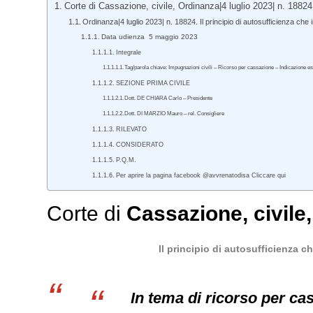
Corte di Cassazione, civile, Ordinanza|4 luglio 2023| n. 18824
Ordinanza|4 luglio 2023| n. 18824. Il principio di autosufficienza che 
Data udienza 5 maggio 2023
Integrale
Tag/parola chiave: Impugnazioni civili – Ricorso per cassazione – Indicazione esp
SEZIONE PRIMA CIVILE
Dott. DE CHIARA Carlo – Presidente
Dott. DI MARZIO Mauro – rel. Consigliere
RILEVATO
CONSIDERATO
P.Q.M.
Per aprire la pagina facebook @avvrenatodisa Cliccare qui
Corte di
Cassazione
,
civile
Il principio di autosufficienza c
In tema di ricorso per cas