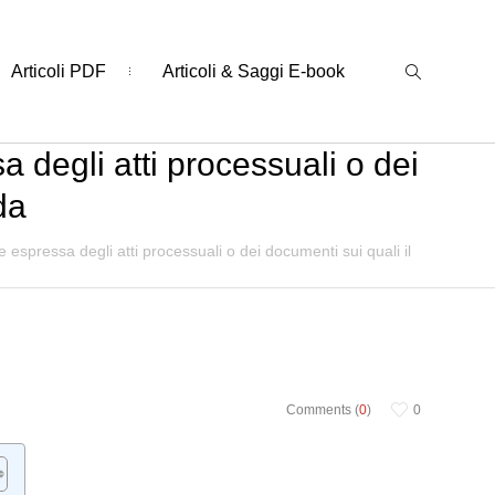
Articoli PDF
Articoli & Saggi E-book
a degli atti processuali o dei
da
e espressa degli atti processuali o dei documenti sui quali il
Comments (
0
)
0