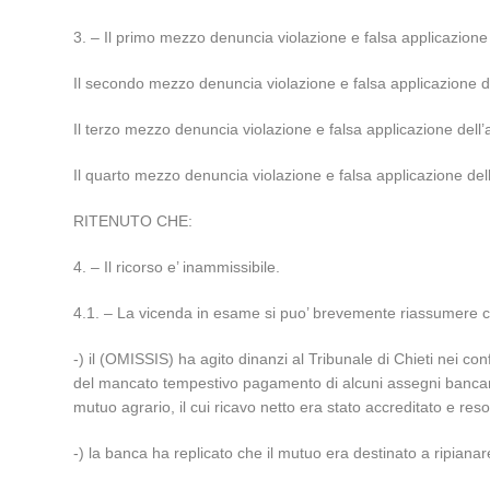
3. – Il primo mezzo denuncia violazione e falsa applicazione de
Il secondo mezzo denuncia violazione e falsa applicazione degli
Il terzo mezzo denuncia violazione e falsa applicazione dell’a
Il quarto mezzo denuncia violazione e falsa applicazione dell’a
RITENUTO CHE:
4. – Il ricorso e’ inammissibile.
4.1. – La vicenda in esame si puo’ brevemente riassumere
-) il (OMISSIS) ha agito dinanzi al Tribunale di Chieti nei c
del mancato tempestivo pagamento di alcuni assegni bancari n
mutuo agrario, il cui ricavo netto era stato accreditato e res
-) la banca ha replicato che il mutuo era destinato a ripiana