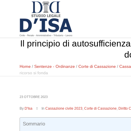
Il principio di autosufficien
d
Home
/
Sentenze - Ordinanze
/
Corte di Cassazione
/
Cassaz
ricorso si fonda
23 OTTOBRE 2023
By
D'Isa
In
Cassazione civile 2023
,
Corte di Cassazione
,
Diritto 
Sommario