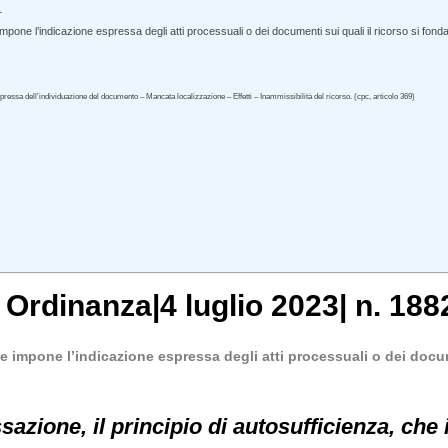
.
impone l’indicazione espressa degli atti processuali o dei documenti sui quali il ricorso si fond
ressa dell’individuazione del documento – Mancata localizzazione – Effetti – Inammissibilità del ricorso. (cpc, articolo 369)
,
Ordinanza
|
4 luglio 2023
|
n. 188
he impone l’indicazione espressa degli atti processuali o dei docum
sazione, il principio di autosufficienza, ch