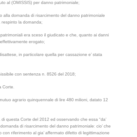
 dovuto al (OMISSIS) per danno patrimoniale;
petto alla domanda di risarcimento del danno patrimoniale
ha respinto la domanda;
ni patrimoniali era sceso il giudicato e che, quanto ai danni
 effettivamente erogato;
sattese, in particolare quella per cassazione e’ stata
missibile con sentenza n. 8526 del 2018;
a Corte.
 mutuo agrario quinquennale di lire 480 milioni, datato 12
nza di questa Corte del 2012 ed osservando che essa “da’
la domanda di risarcimento del danno patrimoniale: cio’ che
on riferimento al gia’ affermato difetto di legittimazione