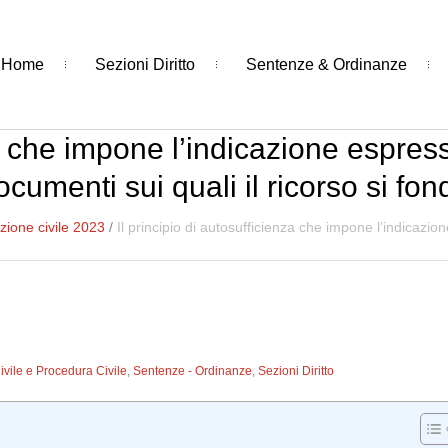
Home
Sezioni Diritto
Sentenze & Ordinanze
za che impone l’indicazione espress
ocumenti sui quali il ricorso si fon
ione civile 2023
/
Il principio di autosufficienza che impone l’indicazion
Civile e Procedura Civile
,
Sentenze - Ordinanze
,
Sezioni Diritto