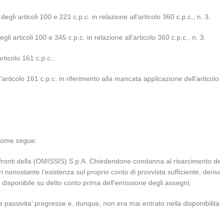
gli articoli 100 e 221 c.p.c. in relazione all’articolo 360 c.p.c., n. 3.
 articoli 100 e 345 c.p.c. in relazione all’articolo 360 c.p.c., n. 3.
rticolo 161 c.p.c..
rticolo 161 c.p.c. in riferimento alla mancata applicazione dell’articolo 11
 come segue:
onfronti della (OMISSIS) S.p.A. Chiedendone condanna al risarcimento dei 
onostante l’esistenza sul proprio conto di provvista sufficiente, deriv
o disponibile su detto conto prima dell’emissione degli assegni;
re passivita’ pregresse e, dunque, non era mai entrato nella disponibilit