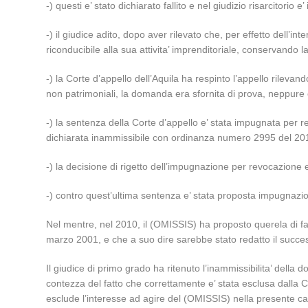
-) questi e’ stato dichiarato fallito e nel giudizio risarcito
-) il giudice adito, dopo aver rilevato che, per effetto dell’
riconducibile alla sua attivita’ imprenditoriale, conservando
-) la Corte d’appello dell’Aquila ha respinto l’appello rilevand
non patrimoniali, la domanda era sfornita di prova, neppure 
-) la sentenza della Corte d’appello e’ stata impugnata per 
dichiarata inammissibile con ordinanza numero 2995 del 20
-) la decisione di rigetto dell’impugnazione per revocazione 
-) contro quest’ultima sentenza e’ stata proposta impugnazi
Nel mentre, nel 2010, il (OMISSIS) ha proposto querela di fal
marzo 2001, e che a suo dire sarebbe stato redatto il succ
Il giudice di primo grado ha ritenuto l’inammissibilita’ del
contezza del fatto che correttamente e’ stata esclusa dalla Co
esclude l’interesse ad agire del (OMISSIS) nella presente cau