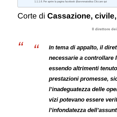
Per aprire la pagina facebook @avvrenatodisa Cliccare qui
Corte di
Cassazione
,
civile
Il direttore d
In tema di appalto, il di
necessarie a controllare l
essendo altrimenti tenuto 
prestazioni promesse, sic
l’inadeguatezza delle oper
vizi potevano essere verif
l’infondatezza dell’assun