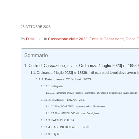
23 OTTOBRE 2023
By
D'Isa
In
Cassazione civile 2023
,
Corte di Cassazione
,
Diritto 
Sommario
Corte di Cassazione, civile, Ordinanza|4 luglio 2023| n. 18839
Ordinanza|4 luglio 2023| n. 18839. Il direttore dei lavori deve avere
Data udienza 27 febbraio 2023
Integrale
Tag/parola chiave: Appalto – Contratto – Direttore e direzione dei lavori obblig
SEZIONE TERZA CIVILE
Dott. SCARANO Luigi Alessandro – Presidente
Dott. IANNELLO Emilio – rel. Consigliere
FATTI DI CAUSA
RAGIONI DELLA DECISIONE
P.Q.M.