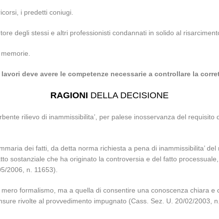
corsi, i predetti coniugi.
utore degli stessi e altri professionisti condannati in solido al risarcime
o memorie.
ei lavori deve avere le competenze necessarie a controllare la corr
RAGIONI
DELLA DECISIONE
bente rilievo di inammissibilita’, per palese inosservanza del requisito 
sommaria dei fatti, da detta norma richiesta a pena di inammissibilita’ del
o sostanziale che ha originato la controversia e del fatto processuale, 
5/2006, n. 11653).
 mero formalismo, ma a quella di consentire una conoscenza chiara e com
 censure rivolte al provvedimento impugnato (Cass. Sez. U. 20/02/2003, n