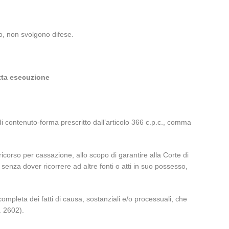
nto, non svolgono difese.
etta esecuzione
di contenuto-forma prescritto dall’articolo 366 c.p.c., comma
 ricorso per cassazione, allo scopo di garantire alla Corte di
senza dover ricorrere ad altre fonti o atti in suo possesso,
pleta dei fatti di causa, sostanziali e/o processuali, che
. 2602).