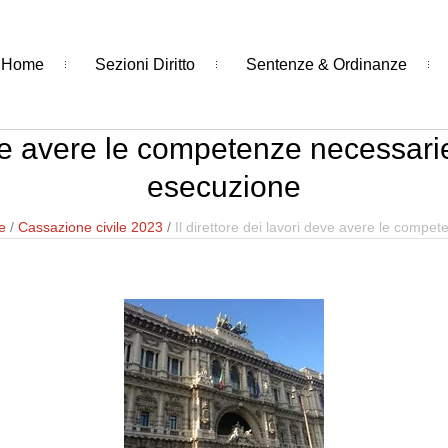
Home
Sezioni Diritto
Sentenze & Ordinanze
eve avere le competenze necessarie
esecuzione
e
/
Cassazione civile 2023
/
Il direttore dei lavori deve avere le compe