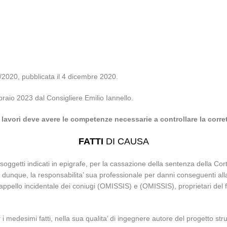
9/2020, pubblicata il 4 dicembre 2020.
braio 2023 dal Consigliere Emilio Iannello.
ei lavori deve avere le competenze necessarie a controllare la corr
FATTI
DI CAUSA
 soggetti indicati in epigrafe, per la cassazione della sentenza della Co
dunque, la responsabilita’ sua professionale per danni conseguenti alla e
ll’appello incidentale dei coniugi (OMISSIS) e (OMISSIS), proprietari del 
 i medesimi fatti, nella sua qualita’ di ingegnere autore del progetto st