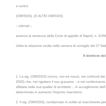
e contro
(OMISSIS), (E ALTRI OMISSIS)
– intimati –
avverso la sentenza della Corte di appello di Napoli, n. 419
Udita la relazione svolta nella camera di consiglio del 27 feb
Il direttore d
1. La sig. (OMISSIS) ricorre, con tre mezzi, nei confronti dei
2020) che, nel rigettare il suo gravame – e nel confermarne, 
affidata nella sua qualita’ di architetto -, in accoglimento de
determinato in aumento l’importo risarcitorio.
2. Il sig. (OMISSIS), condannato in solido al risarcimento per