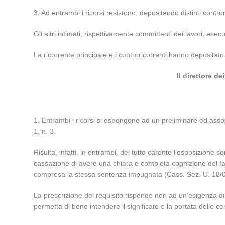
3. Ad entrambi i ricorsi resistono, depositando distinti controri
Gli altri intimati, rispettivamente committenti dei lavori, esec
La ricorrente principale e i controricorrenti hanno depositat
Il direttore d
1. Entrambi i ricorsi si espongono ad un preliminare ed assor
1, n. 3.
Risulta, infatti, in entrambi, del tutto carente l’esposizione 
cassazione di avere una chiara e completa cognizione del fatt
compresa la stessa sentenza impugnata (Cass. Sez. U. 18/0
La prescrizione del requisito risponde non ad un’esigenza di
permetta di bene intendere il significato e la portata delle