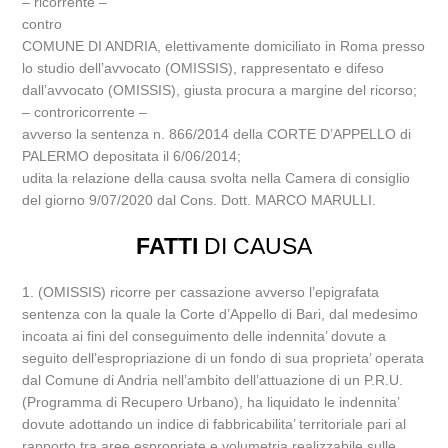
– ricorrente –
contro
COMUNE DI ANDRIA, elettivamente domiciliato in Roma presso
lo studio dell’avvocato (OMISSIS), rappresentato e difeso
dall’avvocato (OMISSIS), giusta procura a margine del ricorso;
– controricorrente –
avverso la sentenza n. 866/2014 della CORTE D’APPELLO di
PALERMO depositata il 6/06/2014;
udita la relazione della causa svolta nella Camera di consiglio
del giorno 9/07/2020 dal Cons. Dott. MARCO MARULLI.
FATTI
DI CAUSA
1. (OMISSIS) ricorre per cassazione avverso l’epigrafata
sentenza con la quale la Corte d’Appello di Bari, dal medesimo
incoata ai fini del conseguimento delle indennita’ dovute a
seguito dell’espropriazione di un fondo di sua proprieta’ operata
dal Comune di Andria nell’ambito dell’attuazione di un P.R.U.
(Programma di Recupero Urbano), ha liquidato le indennita’
dovute adottando un indice di fabbricabilita’ territoriale pari al
rapporto tra aree espropriate e volumetria realizzabile sulle