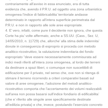
contrariamente all’avviso in essa enunciato, era di tutta
evidenza che, avendo il P.R.U. ad oggetto una zona urbanistica
omogenea l’indice di fabbricabilita’ territoriale andasse
determinato in rapporto all’intera superficie perimetrata dal
P.R.U. e non in rapporto alle sole aree espropriate.
4. E’ vero, infatti, come pure il decidente non ignora, che questa
Corte ha piu’ volte affermato, anche a SS.UU. (Cass., Sez. U,
14/05/2010, n. 11729) che, allorche’ alla stima delle indennita’
dovute in conseguenza di esproprio si proceda con metodo
analitico-ricostruttivo, la valutazione indennitaria dei fondo
espropriato “deve essere necessariamente commisurata ad
indici medi riferiti all’intera zona omogenea, al lordo dei terreni
da destinare a spazi liberi, o comunque non suscettibili di
edificazione per il privato, nel senso che, ove non si ritenga di
stimare il terreno ricorrendo a criteri comparativi basati sul
valore di aree omogenee, l’adozione del metodi analitico-
ricostruttivo comporta che l’accertamento dei volumi realizzabili
sull’area non possa basarsi sull’indice fondiario di edificabilita’
(che e’ riferito alle singole aree specificamente destinate
all’edilizia privata) e che, invece, postulando l’esercizio concreto