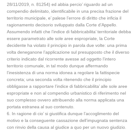
28/11/2019, n. 81254) ed abbia percio’ riguardo ad un
compendio delimitato, identificabile in una precisa frazione del
territorio municipale, e’ palese l’errore di diritto che inficia il
ragionamento decisorio sviluppato dalla Corte d’Appello.
Assumendo infatti che l’indice di fabbricabilita’ territoriale debba
essere parametrato alle sole aree espropriate, la Corte
decidente ha violato il principio in parola due volte: una prima
volta deneganone l’applicazione sul presupposto che il diverso
criterio indicato dal ricorrente avesse ad oggetto l’intero
territorio comunale, in tal modo dunque affermando
l’inesistenza di una norma idonea a regolare la fattispecie
concreta; una seconda volta ritenendo che il principio
obbligasse a rapportare l’indice di fabbricabilita’ alle sole aree
espropriate e non al compendio urbanistico di riferimento nel
suo complesso ovvero attribuendo alla norma applicata una
portata estranea al suo contenuto.
6. In ragione di cio’ si giustifica dunque l’accoglimento del
motivo e la conseguente cassazione dell’impugnata sentenza
con rinvio della causa al giudice a quo per un nuovo giudizio.