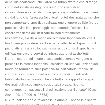
dello “ius aedificandi” che l’area sia urbanizzata e che si tenga
conto dell’incidenza degli spazi all’uopo riservati ad
infrastrutture e servizi di ordine generale, si debba prescindere
sia dal fatto che l’area sia (eventualmente) destinata ad usi che
non comportano specifica realizzazione di opere edilizie (verde
pubblico, viabilita’, parcheggi), non potendo l’edificabilita’
essere vanificata dall’utilizzabilita’ non strettamente
residenziale, sia dalla maggiore o minore fabbricabilita’ che il
fondo venga a godere o subire per effetto delle disposizioni di
piano attinenti alla collocazione sui singoli fondi di specifiche
edificazioni ovvero servizi ed infrastrutture; di talche’ tutti
l’terreni espropriati in uno stesso ambito zonale vengono a
percepire la stessa indennita’, calcolata su una valutazione del
fondo da formulare sulla potenzialita’ edificatoria “media” del
comprensorio, ovvero dietro applicazione di un indice di
fabbricabilita’ (territoriale) che sia frutto del rapporto fra spazi
destinati agli insediamenti residenziali e spazi liberi o,
comunque, non suscettibili di edificazione per il privato” (Cass.,
Sez. I, 29/11/2006, n. 25363).
5. Ora, poiche’ non e’ revocabile in dubbio – anche in disparte