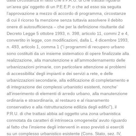
dalla circostanza in fatto che il P.R.U. di che trattasi riguardi
un’area gia’ oggetto di un P.E.E.P. o che ad esso sia seguita
l’approvazione a mezzo di accordo di programma, circostanze
di cui il ricorso fa menzione senza tuttavia assolvere il debito
onere di autosufficienza – che per la definizione risultante dal
Decreto Legge 5 ottobre 1993, n. 398, articolo 11, commi 2 e 4,
convertito in legge, con modificazioni, dalla L. 4 dicembre 1993,
n. 493, articolo 1, comma 1 (“i programmi di recupero urbano
sono costituiti da un insieme sistematico di opere finalizzate alla
realizzazione, alla manutenzione e all’ammodernamento delle
urbanizzazioni primarie, con particolare attenzione ai problemi
di accessibilita’ degli impianti e dei servizi a rete, e delle
urbanizzazioni secondarie, alla edificazione di completamento e
di integrazione dei complessi urbanistici esistenti, nonche’
all’inserimento di elementi di arredo urbano, alla manutenzione
ordinaria e straordinaria, al restauro e al risanamento
conservativo e alla ristrutturazione edilizia degli edifici”), il
P.R.U. di che trattasi abbia ad oggetto una zona urbanistica
connotata da caratteri di intrinseca omogeneita’ avuto riguardo
al fatto che l’insieme degli interventi in esso previsti si eserciti
su un complesso urbanistico esistente (Cons. Stato, sez. IV,