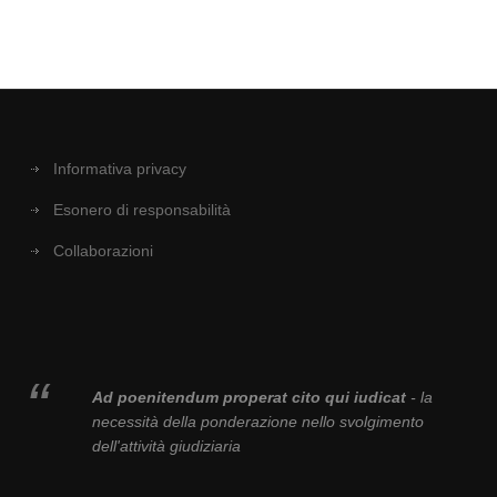
Informativa privacy
Esonero di responsabilità
Collaborazioni
Ad poenitendum properat cito qui iudicat
- la
necessità della ponderazione nello svolgimento
dell'attività giudiziaria