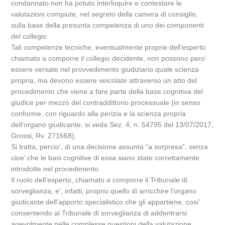
condannato non ha potuto interloquire e contestare le
valutazioni compiute, nel segreto della camera di consiglio,
sulla base della presunta competenza di uno dei componenti
del collegio.
Tali competenze tecniche, eventualmente proprie dell’esperto
chiamato a comporre il collegio decidente, non possono pero’
essere versate nel provvedimento giudiziario quale scienza
propria, ma devono essere veicolate attraverso un atto del
procedimento che viene a fare parte della base cognitiva del
giudice per mezzo del contraddittorio processuale (in senso
conforme, con riguardo alla perizia e la scienza propria
dell’organo giudicante, si veda Sez. 4, n. 54795 del 13/07/2017,
Grossi, Rv. 271668).
Si tratta, percio’, di una decisione assunta “a sorpresa”, senza
cioe’ che le basi cognitive di essa siano state correttamente
introdotte nel procedimento.
Il ruolo dell’esperto, chiamato a comporre il Tribunale di
sorveglianza, e’, infatti, proprio quello di arricchire l’organo
giudicante dell’apporto specialistico che gli appartiene, cosi’
consentendo al Tribunale di sorveglianza di addentrarsi
agevolmente nelle complesse questioni della valutazione