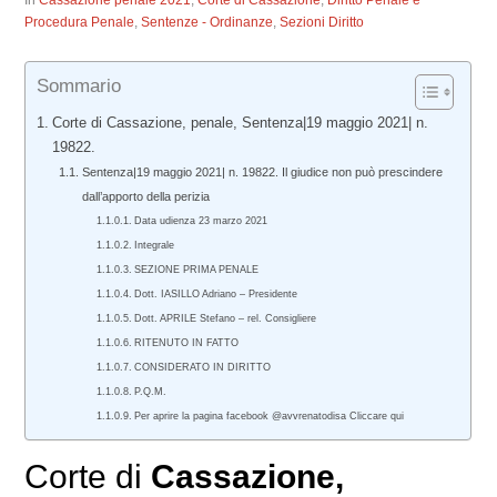
In
Cassazione penale 2021
,
Corte di Cassazione
,
Diritto Penale e
Procedura Penale
,
Sentenze - Ordinanze
,
Sezioni Diritto
Sommario
Corte di Cassazione, penale, Sentenza|19 maggio 2021| n.
19822.
Sentenza|19 maggio 2021| n. 19822. Il giudice non può prescindere
dall’apporto della perizia
Data udienza 23 marzo 2021
Integrale
SEZIONE PRIMA PENALE
Dott. IASILLO Adriano – Presidente
Dott. APRILE Stefano – rel. Consigliere
RITENUTO IN FATTO
CONSIDERATO IN DIRITTO
P.Q.M.
Per aprire la pagina facebook @avvrenatodisa Cliccare qui
Corte di
Cassazione,