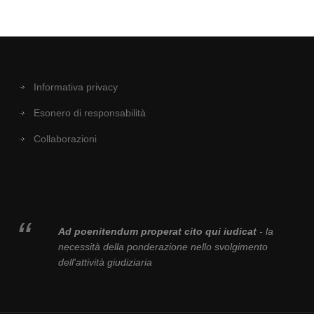
Informativa privacy
Esonero di responsabilità
Collaborazioni
Ad poenitendum properat cito qui iudicat
- la
necessità della ponderazione nello svolgimento
dell'attività giudiziaria