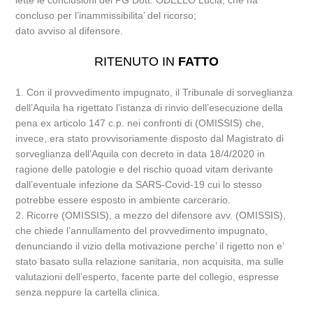
lette le conclusioni del PG Dott. ODELLO Lucia, che ha
concluso per l’inammissibilita’ del ricorso;
dato avviso al difensore.
RITENUTO IN
FATTO
1. Con il provvedimento impugnato, il Tribunale di sorveglianza
dell’Aquila ha rigettato l’istanza di rinvio dell’esecuzione della
pena ex articolo 147 c.p. nei confronti di (OMISSIS) che,
invece, era stato provvisoriamente disposto dal Magistrato di
sorveglianza dell’Aquila con decreto in data 18/4/2020 in
ragione delle patologie e del rischio quoad vitam derivante
dall’eventuale infezione da SARS-Covid-19 cui lo stesso
potrebbe essere esposto in ambiente carcerario.
2. Ricorre (OMISSIS), a mezzo del difensore avv. (OMISSIS),
che chiede l’annullamento del provvedimento impugnato,
denunciando il vizio della motivazione perche’ il rigetto non e’
stato basato sulla relazione sanitaria, non acquisita, ma sulle
valutazioni dell’esperto, facente parte del collegio, espresse
senza neppure la cartella clinica.