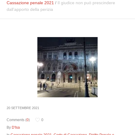
Cassazione penale 2021
/
Il giudice non può prescindere
dall’apporto della perizia
20 SETTEMBRE 2021
Comments (
0
)
0
By
D'Isa