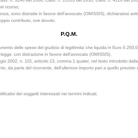
r. Cass. n. 5246 del 2006; Cass. n. 15353 del 2010; Cass. n. 4120 del 20
el ricorso;
za, sono distratte in favore dell’avvocato (OMISSIS), dichiaratosi antis
doppio contributo, ove dovuto.
P.Q.M.
amento delle spese del giudizio di legittimita’ che liquida in Euro 5.250
 legge, con distrazione in favore dell’avvocato (OMISSIS).
io 2002, n. 115, articolo 13, comma 1 quater, nel testo introdotto dall
o, da parte del ricorrente, dell’ulteriore importo pari a quello previsto
ificativi dei soggetti interessati nei termini indicati.