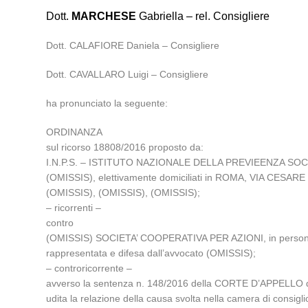
Dott.
MARCHESE
Gabriella – rel. Consigliere
Dott. CALAFIORE Daniela – Consigliere
Dott. CAVALLARO Luigi – Consigliere
ha pronunciato la seguente:
ORDINANZA
sul ricorso 18808/2016 proposto da:
I.N.P.S. – ISTITUTO NAZIONALE DELLA PREVIEENZA SOCIALE, 
(OMISSIS), elettivamente domiciliati in ROMA, VIA CESARE B
(OMISSIS), (OMISSIS), (OMISSIS);
– ricorrenti –
contro
(OMISSIS) SOCIETA’ COOPERATIVA PER AZIONI, in persona del
rappresentata e difesa dall’avvocato (OMISSIS);
– controricorrente –
avverso la sentenza n. 148/2016 della CORTE D’APPELLO d
udita la relazione della causa svolta nella camera di cons