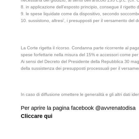
necessaria del giudizio, ai sensi dell’articolo 295 c.p.c. (cf
8. in applicazione dell’esposto principio, consegue il rigetto d
9. le spese liquidate come da dispositivo, secondo soccomben
10. sussistono, altresi’, i presupposti per il versamento del 
La Corte rigetta il ricorso. Condanna parte ricorrente al pag
spese forfettarie nella misura del 15% e accessori come per
Ai sensi del Decreto del Presidente della Repubblica 30 magg
della sussistenza dei presupposti processuali per il versament
In caso di diffusione omettere le generalità e gli altri dati ident
Per aprire la pagina facebook @avvrenatodisa
Cliccare qui