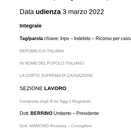
Data
udienza
3 marzo 2022
Integrale
Tag/parola
chiave: Inps – Indebito – Ricorso per cas
REPUBBLICA ITALIANA
IN NOME DEL POPOLO ITALIANO
LA CORTE SUPREMA DI CASSAZIONE
SEZIONE
LAVORO
Composta dagli Ill.mi Sigg.ri Magistrati:
Dott.
BERRINO
Umberto – Presidente
Dott. MANCINO Rossana – Consigliere