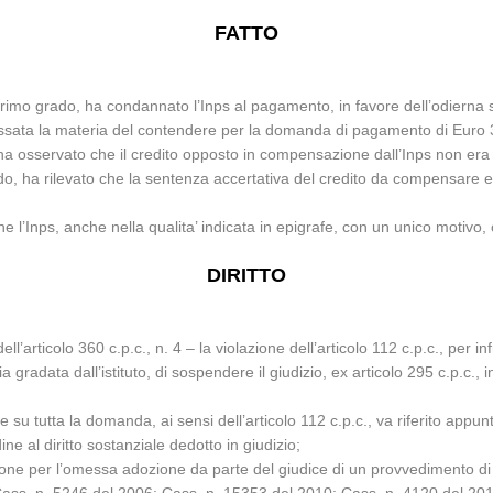
FATTO
 primo grado, ha condannato l’Inps al pagamento, in favore dell’odierna s
cessata la materia del contendere per la domanda di pagamento di Euro 
 ha osservato che il credito opposto in compensazione dall’Inps non era 
rdo, ha rilevato che la sentenza accertativa del credito da compensare e
l’Inps, anche nella qualita’ indicata in epigrafe, con un unico motivo, cu
DIRITTO
ell’articolo 360 c.p.c., n. 4 – la violazione dell’articolo 112 c.p.c., per
radata dall’istituto, di sospendere il giudizio, ex articolo 295 c.p.c., i
are su tutta la domanda, ai sensi dell’articolo 112 c.p.c., va riferito app
ne al diritto sostanziale dedotto in giudizio;
izione per l’omessa adozione da parte del giudice di un provvedimento di