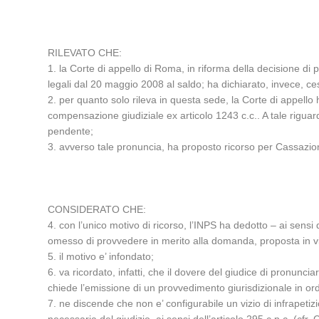
RILEVATO CHE:
1. la Corte di appello di Roma, in riforma della decisione di
legali dal 20 maggio 2008 al saldo; ha dichiarato, invece, 
2. per quanto solo rileva in questa sede, la Corte di appello
compensazione giudiziale ex articolo 1243 c.c.. A tale rigua
pendente;
3. avverso tale pronuncia, ha proposto ricorso per Cassazione 
CONSIDERATO CHE:
4. con l’unico motivo di ricorso, l’INPS ha dedotto – ai sensi d
omesso di provvedere in merito alla domanda, proposta in via g
5. il motivo e’ infondato;
6. va ricordato, infatti, che il dovere del giudice di pronunci
chiede l’emissione di un provvedimento giurisdizionale in ordi
7. ne discende che non e’ configurabile un vizio di infrapet