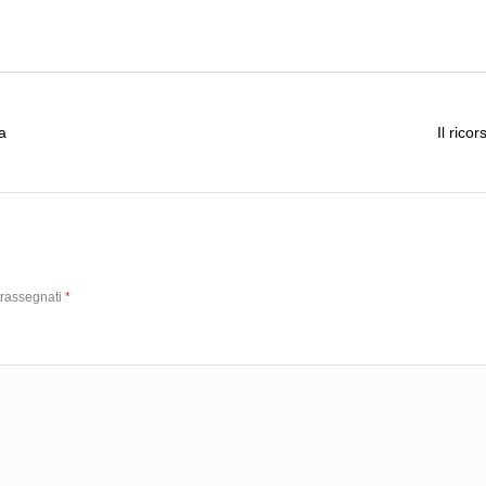
a
Il rico
trassegnati
*