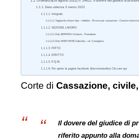
Ordinanza|16 agosto 2022| n. 24812. Il dovere del giudice di pronun
Data udienza 3 marzo 2022
Integrale
Tag/parola chiave: Inps – Indebito – Ricorso per cassazione – Censure inammiss
SEZIONE LAVORO
Dott. BERRINO Umberto – Presidente
Dott. MARCHESE Gabriella – rel. Consigliere
FATTO
DIRITTO
P.Q.M.
Per aprire la pagina facebook @avvrenatodisa Cliccare qui
Corte di
Cassazione
,
civile
Il dovere del giudice di p
riferito appunto alla dom