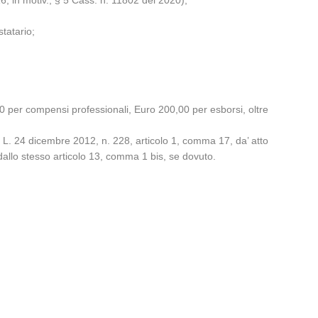
16; in motiv., § 5 Cass. n. 11802 del 2020);
tatario;
,00 per compensi professionali, Euro 200,00 per esborsi, oltre
a L. 24 dicembre 2012, n. 228, articolo 1, comma 17, da’ atto
 dallo stesso articolo 13, comma 1 bis, se dovuto.