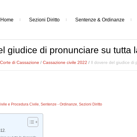
Home
Sezioni Diritto
Sentenze & Ordinanze
el giudice di pronunciare su tutt
Corte di Cassazione
/
Cassazione civile 2022
/
Il dovere del giudice di
Civile e Procedura Civile
,
Sentenze - Ordinanze
,
Sezioni Diritto
812.