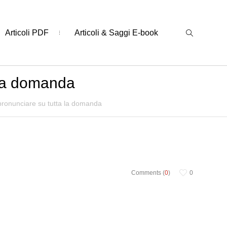
Articoli PDF
Articoli & Saggi E-book
a la domanda
 pronunciare su tutta la domanda
Comments (
0
)
0