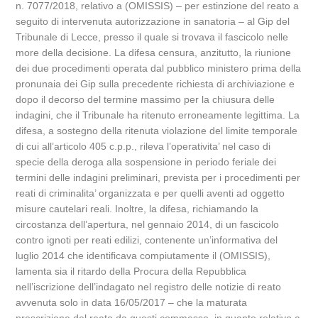
n. 7077/2018, relativo a (OMISSIS) – per estinzione del reato a
seguito di intervenuta autorizzazione in sanatoria – al Gip del
Tribunale di Lecce, presso il quale si trovava il fascicolo nelle
more della decisione. La difesa censura, anzitutto, la riunione
dei due procedimenti operata dal pubblico ministero prima della
pronunaia dei Gip sulla precedente richiesta di archiviazione e
dopo il decorso del termine massimo per la chiusura delle
indagini, che il Tribunale ha ritenuto erroneamente legittima. La
difesa, a sostegno della ritenuta violazione del limite temporale
di cui all’articolo 405 c.p.p., rileva l’operativita’ nel caso di
specie della deroga alla sospensione in periodo feriale dei
termini delle indagini preliminari, prevista per i procedimenti per
reati di criminalita’ organizzata e per quelli aventi ad oggetto
misure cautelari reali. Inoltre, la difesa, richiamando la
circostanza dell’apertura, nel gennaio 2014, di un fascicolo
contro ignoti per reati edilizi, contenente un’informativa del
luglio 2014 che identificava compiutamente il (OMISSIS),
lamenta sia il ritardo della Procura della Repubblica
nell’iscrizione dell’indagato nel registro delle notizie di reato
avvenuta solo in data 16/05/2017 – che la maturata