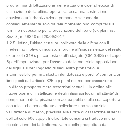
programma di lottizzazione viene attuato e cioe’ all’epoca di
ultimazione della ultima opera, sia essa una costruzione
abusiva o un’urbanizzazione primaria o secondaria;
conseguentemente solo da tale momento puo’ computarsi il
termine necessario per a prescrizione del reato (ex plurimis,
Sez. 3, n. 48346 del 20/09/2017).
1.2.5. Infine, l’ultima censura, sollevata dalla difesa con il
medesimo motivo di ricorso, in ordine all’insussistenza del reato
ex articolo 349 c.p., contestato all’indagato (OMISSIS) nel capo
B) dell’imputazione, per l’assenza della materiale apposizione
dei sigilli sui beni oggetto di sequestro probatorio, e’
inammissibile per manifesta infondatezza e perche’ contraria ai
limiti posti dall’articolo 325 c.p.p., al ricorso per cassazione.
La difesa prospetta mere asserzioni fattuali – in ordine alle
nuove opere di installazione degli infissi sui locali, all’attivita’ di
riempimento della piscina con acqua pulita e alla sua copertura
con telo – che sono dirette a sollecitare una sostanziale
valutazione di merito, preclusa alla Corte di cassazione ai sensi
dell’articolo 606 c.p.p.. Inoltre, tale censura si traduce in una
ricostruzione dei fatti alternativa a quella prospettata dal