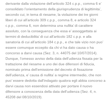
derivante dalla violazione dell’articolo 324 c.p.p., comma 6 e’
consolidato l’orientamento della giurisprudenza di legittimita’,
secondo cui, in tema di riesame, la violazione dei tre giorni
liberi di cui all’articolo 309 c.p.p., comma 8, e articolo 324
c.p.p., comma 6, non determina una nullita’ di carattere
assoluto, con la conseguenza che essa e’ assoggettata ai
termini di deducibilita’ di cui all’articolo 182 c.p.p. e alla
sanatoria di cui all’articolo 184 c.p.p., e che tale vizio non puo’
essere comunque eccepito da chi vi ha dato causa o ha
concorso a darvi causa (Sez. 3, n. 44075 del 10/07/2014).
Dunque, l’omesso avviso della data dell’udienza fissata per la
trattazione del riesame a uno dei due difensori di fiducia,
nominato prima dell’emissione del decreto di fissazione
dell’udienza, e’ causa di nullita’ a regime intermedio, che non
puo’ essere dedotta dall’indagato qualora egli abbia concorso a
darvi causa non essendosi attivato per portare il nuovo
difensore a conoscenza della data dell’udienza (Sez. 4, n.
45208 del 08/10/2019).