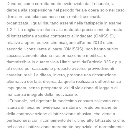
Dunque, come correttamente evidenziato dal Tribunale, la
deroga alla sospensione nel periodo feriale opera solo nel caso
di misure cautelari connesse con reati di criminalita’
organizzata, i quali risultano assenti nella fattispecie in esame.
1.2.4. La doglianza riferita alla maturata prescrizione dei reato
di lottizzazione abusiva contestato all’indagato (OMISSIS),
relativo a opere edilizie che risalgono all’anno 2013 e che,
secondo il consulente di parte (OMISSIS), non hanno subito
successivamente alcuna trasformazione o modifica, e’
riammissibile in quanto viola i limiti posti dall’articolo 325 c.p.p.
al ricorso per cassazione proposto avverso provvedimenti
cautelari reali. La difesa, invero, propone una ricostruzione
alternativa dei fatti, diversa da quella realizzata dall’ordinanza
impugnata, senza prospettare vizi di violazione di legge o di
mancanza integrale della motivazione.
Il Tribunale, nel rigettare la medesima censura sollevata con
istanza di riesame, evidenzia la natura di reato permanente
della contravvenzione di lottizzazione abusiva, che viene a
perfezionarsi con il compimento dell’ultimo atto lottizzatorio che,
nel caso di lottizzazione meramente negoziale, e’ normalmente