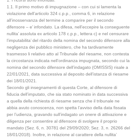
1. I ricorsi sono infondati.
1.1. Il primo motivo di impugnazione – con cui si lamenta la
violazione dell’articolo 324 c.p.p., comma 6, in relazione
all’inosservanza del termine a comparire per il secondo
difensore – e’ infondato. La difesa, nell’eccepire la conseguente
nullita’ assoluta ex articolo 178 c.p.p., lettera c) e nel censurare
l’imputabilita’ del ritardo della nomina del secondo difensore alla
negligenza dei pubblico ministero, che ha tardivamente
trasmesso li relativo atto al Tribunale del riesame, non contesta
la circostanza indicata nell’ordinanza impugnata, secondo cui la
nomina del secondo difensore dell’indagato (OMISSIS) risale a
22/01/2021, data successiva al deposito dell’istanza di riesame
dei 18/01/2021.
Secondo gli insegnamenti di questa Corte, al difensore di
fiducia dell’imputato, che sia stato nominato in data successiva
a quella della richiesta di riesame senza che il tribunale ne
abbia avuto conoscenza, non spetta l’avviso della data fissata
per l’udienza, gravando sull’indagato un onere di attivazione e
diligenza per consentire al difensore di svolgere il proprio
mandato (Sez. 6, n. 30781 del 29/09/2020; Sez. 3, n. 26266 del
18/01/2018). Inoltre, in relazione al carattere della nullita’