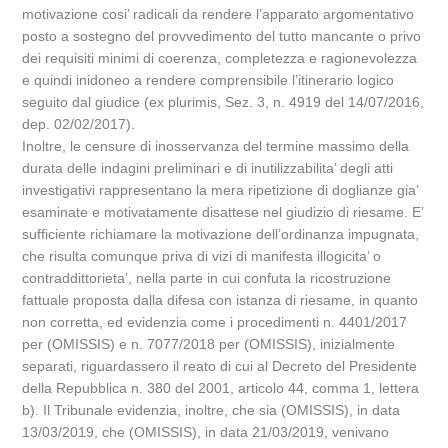
motivazione cosi’ radicali da rendere l’apparato argomentativo
posto a sostegno del provvedimento del tutto mancante o privo
dei requisiti minimi di coerenza, completezza e ragionevolezza
e quindi inidoneo a rendere comprensibile l’itinerario logico
seguito dal giudice (ex plurimis, Sez. 3, n. 4919 del 14/07/2016,
dep. 02/02/2017).
Inoltre, le censure di inosservanza del termine massimo della
durata delle indagini preliminari e di inutilizzabilita’ degli atti
investigativi rappresentano la mera ripetizione di doglianze gia’
esaminate e motivatamente disattese nel giudizio di riesame. E’
sufficiente richiamare la motivazione dell’ordinanza impugnata,
che risulta comunque priva di vizi di manifesta illogicita’ o
contraddittorieta’, nella parte in cui confuta la ricostruzione
fattuale proposta dalla difesa con istanza di riesame, in quanto
non corretta, ed evidenzia come i procedimenti n. 4401/2017
per (OMISSIS) e n. 7077/2018 per (OMISSIS), inizialmente
separati, riguardassero il reato di cui al Decreto del Presidente
della Repubblica n. 380 del 2001, articolo 44, comma 1, lettera
b). Il Tribunale evidenzia, inoltre, che sia (OMISSIS), in data
13/03/2019, che (OMISSIS), in data 21/03/2019, venivano