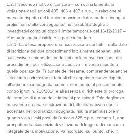
1.2. Il secondo motivo di censura – con cui si lamenta la
violazione degli articoli 405, 406 e 407 c.p.p., in relazione al
mancato rispetto del termine massimo di durata delle indagini
preliminari e alla conseguente inutilizzabilita’ degli atti
investigativi compiuti dopo il limite temporale del 16/12/2017 –
e’ in parte inammissibile e in parte infondato.
1.2.1. La difesa propone una ricostruzione dei fatti – dalle date
di iscrizione dei due procedimenti inizialmente separati, alla
successiva riunione dei medesimi e alla nuova iscrizione dei
procedimenti per lottizzazione abusiva – diversa rispetto a
quella operata dal Tribunale del riesame, comprendente anche
il richiamo a circostanze fattuali che appaiono nuove rispetto
all’ordinanza impugnata, come il riferimento al procedimento
contro ignoti n. 710/2014 e all’assenza di richieste di proroga
del termine di durata delle indagini preliminari. Tale doglianza,
muovendo da una ricostruzione di fatti alternativa a quella
accertata nell’ordinanza impugnata, risulta inammissibile in
quanto viola i imiti posti dall’articolo 325 c.p.p., comma 1, non
prospettando alcun vizio di violazione di legge o di mancanza
integrale della motivazione. Va ricordato, sul punto, che, in