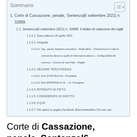
Sommario
Corte di Cassazione, penale, Sentenza|6 settembre 2021| n.
32889.
Sentenza|6 settembre 2021| n. 32889. Il delitto di violazione dei sigilli
Data udienza 29 aprile 2021
Integrale
Tag – parola: Sequestro preventivo – Reati edilizi – Distinzione tra il reato di
costruzione abusiva e quello di lottizzazione abusiva – Configurabilità del
concorso – Censure di mero fatto – Rigetto
SEZIONE TERZA PENALE
Dott. DI NICOLA Vito – Presidente
Dott. ANDRONIO A. M. – rel. Consigliere
RITENUTO IN FATTO
CONSIDERATO IN DIRITTO
P.Q.M.
Per aprire la pagina facebook @avvrenatodisa Cliccare qui
Corte di
Cassazione,