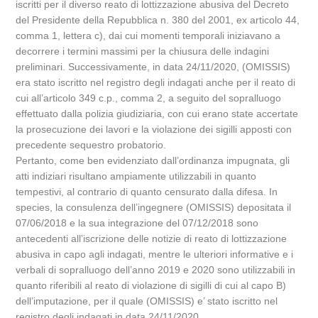
iscritti per il diverso reato di lottizzazione abusiva del Decreto
del Presidente della Repubblica n. 380 del 2001, ex articolo 44,
comma 1, lettera c), dai cui momenti temporali iniziavano a
decorrere i termini massimi per la chiusura delle indagini
preliminari. Successivamente, in data 24/11/2020, (OMISSIS)
era stato iscritto nel registro degli indagati anche per il reato di
cui all’articolo 349 c.p., comma 2, a seguito del sopralluogo
effettuato dalla polizia giudiziaria, con cui erano state accertate
la prosecuzione dei lavori e la violazione dei sigilli apposti con
precedente sequestro probatorio.
Pertanto, come ben evidenziato dall’ordinanza impugnata, gli
atti indiziari risultano ampiamente utilizzabili in quanto
tempestivi, al contrario di quanto censurato dalla difesa. In
species, la consulenza dell’ingegnere (OMISSIS) depositata il
07/06/2018 e la sua integrazione del 07/12/2018 sono
antecedenti all’iscrizione delle notizie di reato di lottizzazione
abusiva in capo agli indagati, mentre le ulteriori informative e i
verbali di sopralluogo dell’anno 2019 e 2020 sono utilizzabili in
quanto riferibili al reato di violazione di sigilli di cui al capo B)
dell’imputazione, per il quale (OMISSIS) e’ stato iscritto nel
registro degli indagati in data 24/11/2020.