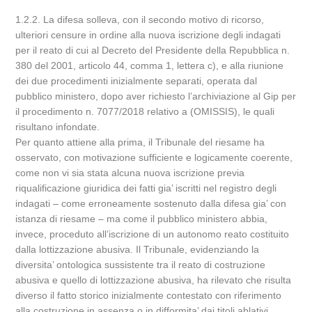
1.2.2. La difesa solleva, con il secondo motivo di ricorso,
ulteriori censure in ordine alla nuova iscrizione degli indagati
per il reato di cui al Decreto del Presidente della Repubblica n.
380 del 2001, articolo 44, comma 1, lettera c), e alla riunione
dei due procedimenti inizialmente separati, operata dal
pubblico ministero, dopo aver richiesto l’archiviazione al Gip per
il procedimento n. 7077/2018 relativo a (OMISSIS), le quali
risultano infondate.
Per quanto attiene alla prima, il Tribunale del riesame ha
osservato, con motivazione sufficiente e logicamente coerente,
come non vi sia stata alcuna nuova iscrizione previa
riqualificazione giuridica dei fatti gia’ iscritti nel registro degli
indagati – come erroneamente sostenuto dalla difesa gia’ con
istanza di riesame – ma come il pubblico ministero abbia,
invece, proceduto all’iscrizione di un autonomo reato costituito
dalla lottizzazione abusiva. Il Tribunale, evidenziando la
diversita’ ontologica sussistente tra il reato di costruzione
abusiva e quello di lottizzazione abusiva, ha rilevato che risulta
diverso il fatto storico inizialmente contestato con riferimento
alla costruzione in assenza o in difformita’ dai titoli ablativi,