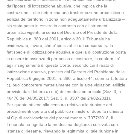
dall’ipotesi di lottizzazione abusiva, che implica che la
costruzione – che determina una trasformazione urbanistica o
edilizia del territorio in zona non adeguatamente urbanizzata –
sia stata posta in essere in contrasto con gli strumenti
urbanistici vigenti, ai sensi del Decreto del Presidente della
Repubblica n. 380 del 2001, articolo 30. Il Tribunale ha
evidenziato, invero, che e’ ipotizzabile un concorso tra la
fattispecie di lottizzazione abusiva e quella di costruzione posta
in essere in assenza di permesso di costruire, in conformita’
agli insegnamenti di questa Corte, secondo cui il reato di
lottizzazione abusiva, previsto dal Decreto del Presidente della
Repubblica 6 giugno 2001, n. 380, articolo 44, comma 1, lettera
c), puo’ concorrere materialmente con le altre violazioni edilizie
previste dalle lettera a) e b) del medesimo articolo (Sez. 3, n.
46478 del 04/05/2017; Sez. 3, n. 9307 dei 24/02/2011).
Per quanto attiene alla censura relativa alla riunione dei
procedimenti operata dal pubblico ministero, dopo la richiesta
al Gip di archiviazione del procedimento n. 7077/2018, il
Tribunale ha rigettato la medesima doglianza sollevata con
istanza di riesame, rilevando la legittimita’ di tale riunione in