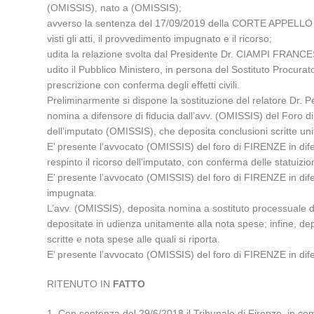
(OMISSIS), nato a (OMISSIS);
avverso la sentenza del 17/09/2019 della CORTE APPELLO
visti gli atti, il provvedimento impugnato e il ricorso;
udita la relazione svolta dal Presidente Dr. CIAMPI FRAN
udito il Pubblico Ministero, in persona del Sostituto Proc
prescrizione con conferma degli effetti civili.
Preliminarmente si dispone la sostituzione del relatore Dr. P
nomina a difensore di fiducia dall’avv. (OMISSIS) del Foro di
dell’imputato (OMISSIS), che deposita conclusioni scritte uni
E’ presente l’avvocato (OMISSIS) del foro di FIRENZE in di
respinto il ricorso dell’imputato, con conferma delle statuizion
E’ presente l’avvocato (OMISSIS) del foro di FIRENZE in dif
impugnata.
L’avv. (OMISSIS), deposita nomina a sostituto processuale de
depositate in udienza unitamente alla nota spese; infine, d
scritte e nota spese alle quali si riporta.
E’ presente l’avvocato (OMISSIS) del foro di FIRENZE in dife
RITENUTO IN
FATTO
1. Con sentenza del 29/6/2018 il Tribunale di Firenze, in comp