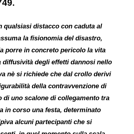
749.
non qualsiasi distacco con caduta al
e assuma la fisionomia del disastro,
 porre in concreto pericolo la vita
ffusività degli effetti dannosi nello
a nè si richiede che dal crollo derivi
igurabilità della contravvenzione di
tto di uno scalone di collegamento tra
era in corso una festa, determinato
olpiva alcuni partecipanti che si
senti, in quel momento sulla scala,