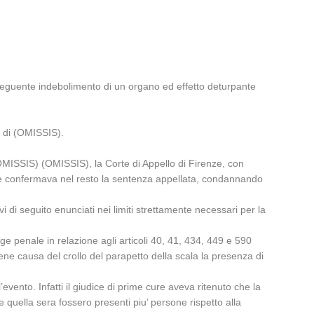
onseguente indebolimento di un organo ed effetto deturpante
ti di (OMISSIS).
OMISSIS) (OMISSIS), la Corte di Appello di Firenze, con
4 e confermava nel resto la sentenza appellata, condannando
di seguito enunciati nei limiti strettamente necessari per la
gge penale in relazione agli articoli 40, 41, 434, 449 e 590
iene causa del crollo del parapetto della scala la presenza di
’evento. Infatti il giudice di prime cure aveva ritenuto che la
 quella sera fossero presenti piu’ persone rispetto alla