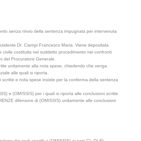
ento senza rinvio della sentenza impugnata per intervenuta
 Presidente Dr. Ciampi Francesco Maria. Viene depositata
 civile costituita nel suddetto procedimento nei confronti
oni del Procuratore Generale.
ritte unitamente alla nota spese, chiedendo che venga
iale alle quali si riporta.
scritte e nota spese insiste per la conferma della sentenza
 e (OMISSIS) per i quali si riporta alle conclusioni scritte
FIRENZE difensore di (OMISSIS) unitamente alle conclusioni
zione dei reati ascritti a (OMISSIS) ai capi C), D) E)