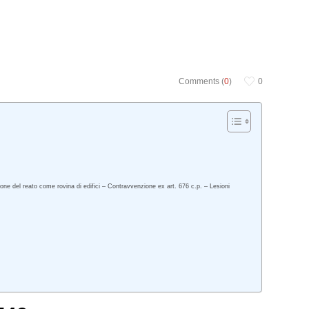
Comments (
0
)
0
zione del reato come rovina di edifici – Contravvenzione ex art. 676 c.p. – Lesioni