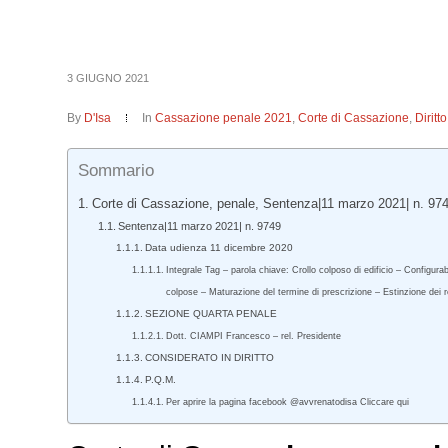
3 GIUGNO 2021
By
D'Isa
In
Cassazione penale 2021
,
Corte di Cassazione
,
Dirit
Sommario
Corte di Cassazione, penale, Sentenza|11 marzo 2021| n. 974
Sentenza|11 marzo 2021| n. 9749
Data udienza 11 dicembre 2020
Integrale Tag – parola chiave: Crollo colposo di edificio – Configura
colpose – Maturazione del termine di prescrizione – Estinzione dei 
SEZIONE QUARTA PENALE
Dott. CIAMPI Francesco – rel. Presidente
CONSIDERATO IN DIRITTO
P.Q.M.
Per aprire la pagina facebook @avvrenatodisa Cliccare qui