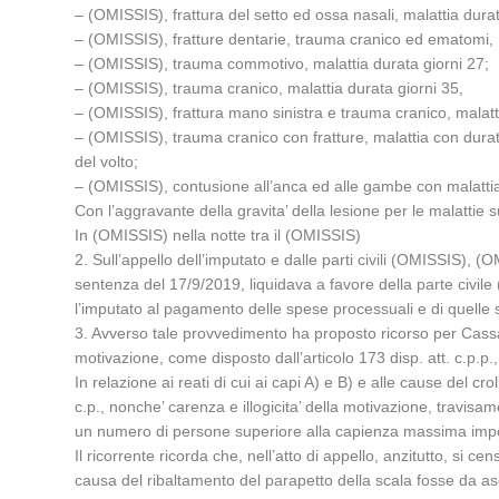
– (OMISSIS), frattura del setto ed ossa nasali, malattia durat
– (OMISSIS), fratture dentarie, trauma cranico ed ematomi, m
– (OMISSIS), trauma commotivo, malattia durata giorni 27;
– (OMISSIS), trauma cranico, malattia durata giorni 35,
– (OMISSIS), frattura mano sinistra e trauma cranico, malatt
– (OMISSIS), trauma cranico con fratture, malattia con durat
del volto;
– (OMISSIS), contusione all’anca ed alle gambe con malattia 
Con l’aggravante della gravita’ della lesione per le malattie 
In (OMISSIS) nella notte tra il (OMISSIS)
2. Sull’appello dell’imputato e dalle parti civili (OMISSIS
sentenza del 17/9/2019, liquidava a favore della parte civi
l’imputato al pagamento delle spese processuali e di quelle sos
3. Avverso tale provvedimento ha proposto ricorso per Cassaz
motivazione, come disposto dall’articolo 173 disp. att. c.p.p
In relazione ai reati di cui ai capi A) e B) e alle cause del c
c.p., nonche’ carenza e illogicita’ della motivazione, travisa
un numero di persone superiore alla capienza massima impo
Il ricorrente ricorda che, nell’atto di appello, anzitutto, si c
causa del ribaltamento del parapetto della scala fosse da asc