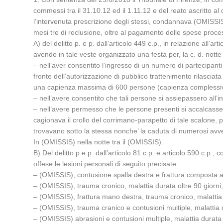
commessi tra il 31.10.12 ed il 1.11.12 e del reato ascritto
l’intervenuta prescrizione degli stessi, condannava (OMISSIS), 
mesi tre di reclusione, oltre al pagamento delle spese process
A) del delitto p. e p. dall’articolo 449 c.p., in relazione all’a
avendo in tale veste organizzato una festa per, la c. d. notte
– nell’aver consentito l’ingresso di un numero di partecipan
fronte dell’autorizzazione di pubblico trattenimento rilasciat
una capienza massima di 600 persone (capienza complessiva d
– nell’avere consentito che tali persone si assiepassero all’int
– nell’avere permesso che le persone presenti si accalcassero 
cagionava il crollo del corrimano-parapetto di tale scalone, per
trovavano sotto la stessa nonche’ la caduta di numerosi avven
In (OMISSIS) nella notte tra il (OMISSIS).
B) Del delitto p e p. dall’articolo 81 c.p. e articolo 590 c.p.
offese le lesioni personali di seguito precisate:
– (OMISSIS), contusione spalla destra e frattura composta al 
– (OMISSIS), trauma cronico, malattia durata oltre 90 giorni
– (OMISSIS), frattura mano destra, trauma cronico, malattia 
– (OMISSIS), trauma cranico e contusioni multiple, malattia d
– (OMISSIS) abrasioni e contusioni multiple, malattia durata 