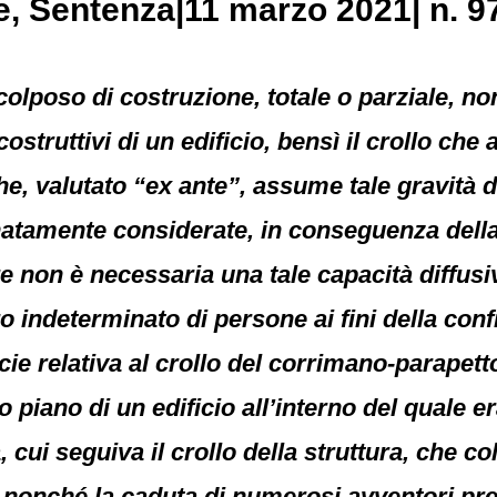
e
, Sentenza|11 marzo 2021| n. 9
lo colposo di costruzione, totale o parziale, 
costruttivi di un edificio, bensì il crollo ch
e, valutato “ex ante”, assume tale gravità da
atamente considerate, in conseguenza della di
 non è necessaria una tale capacità diffusiv
 indeterminato di persone ai fini della conf
pecie relativa al crollo del corrimano-parape
mo piano di un edificio all’interno del quale 
, cui seguiva il crollo della struttura, che c
 nonché la caduta di numerosi avventori pre