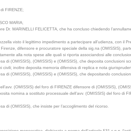
 di FIRENZE;
CESCO MARIA;
uratore Dr. MARINELLI FELICETTA, che ha concluso chiedendo l’annullam
ezzella visto il legittimo impedimento a partecipare all’udienza, con il
 Firenze, difensore e procuratore speciale della sig.na (OMISSIS), parte
tamente alla nota spese alle quali si riporta associandosi alle conclusi
fesa di (OMISSIS), (OMISSIS) e (OMISSIS), che deposita conclusioni sc
i civili; inoltre deposita memoria difensiva di replica e nota giurisprudenz
esa di (OMISSIS), (OMISSIS) e (OMISSIS), che depositando conclusioni 
ll’avv. (OMISSIS) del foro di FIRENZE difensore di (OMISSIS), (OMISSIS)
eposita nomina a sostituto processuale dell’avv. (OMISSIS) del foro di 
sa di (OMISSIS), che insiste per l’accoglimento del ricorso.
osizione monocratica, dichiarata a norma dell’articolo 531 c.p.p. l’estin