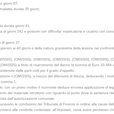
a giorni 87;
alattia durata 35 giorni;
ia durata giorni 41;
a di giorni 242 e postumi con difficolta’ masticatoria e cicatrici con c
di giorni 37.
superiori ai 40 giorni e della natura gravissima della lesione nei confron
), (OMISSIS), (OMISSIS), (OMISSIS), (OMISSIS), (OMISSIS), (OMISSIS), (
le (OMISSIS) a titolo di risarcimento del danno la somma di Euro 33.48
tenute dalle parti civili per il grado d’appello.
ione il (OMISSIS), a mezzo del difensore di fiducia, deducendo i motivi 
., comma 1.
rollo, con un primo motivo il ricorrente deduce erronea applicazione di le
mento del materiale istruttorio con riguardo al punto dove la sentenza rit
sta dall’autorizzazione comunale.
ensuravano le conclusioni del Tribunale di Firenze in ordine alle cause dell
riversi alle condotte contestate. all’imputato, ossia avere permesso che