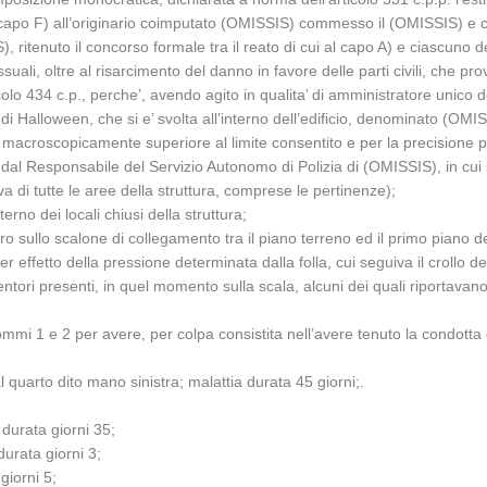
 al capo F) all’originario coimputato (OMISSIS) commesso il (OMISSIS) e
ritenuto il concorso formale tra il reato di cui al capo A) e ciascuno degl
uali, oltre al risarcimento del danno in favore delle parti civili, che p
rticolo 434 c.p., perche’, avendo agito in qualita’ di amministratore unico d
 di Halloween, che si e’ svolta all’interno dell’edificio, denominato (OMI
ti macroscopicamente superiore al limite consentito e per la precisione 
a dal Responsabile del Servizio Autonomo di Polizia di (OMISSIS), in cui 
i tutte le aree della struttura, comprese le pertinenze);
erno dei locali chiusi della struttura;
sullo scalone di collegamento tra il piano terreno ed il primo piano dell
 effetto della pressione determinata dalla folla, cui seguiva il crollo del
tori presenti, in quel momento sulla scala, alcuni dei quali riportavano
, commi 1 e 2 per avere, per colpa consistita nell’avere tenuto la condotta
quarto dito mano sinistra; malattia durata 45 giorni;.
;
durata giorni 35;
urata giorni 3;
giorni 5;