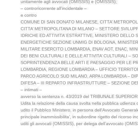
unitamente agli avvocati (OMISSIS) e (OMISSIS);
– controricorrente all’incidentale –
e contro
COMUNE DI SAN DONATO MILANESE, CITTA’ METROPOLI
CITTA’ METROPOLITANA DI MILANO – SETTORE SVILU
IDRICHE ED ATTIVITA’ ESTRATTIVE, MINISTERO DELL
ENERGETICHE SEZIONE UNMIG DI BOLOGNA, MINISTE
MILITARE ESERCITO LOMBARDIA, ENAV AOT, ENAC, MIN
DEI BENI CULTURALI E DELLE ATTIVITA’ CULTURALI –
SOPRINTENDENZA BELLE ARTI E PAESAGGIO PER LE PR
LOMBARDIA, REGIONE LOMBARDIA – UFFICIO TERRITOR
PARCO AGRICOLO SUD MILANO, ARPA LOMBARDIA – DIPA
DIFESA – III REPARTO INFRASTRUTTURE – SEZIONE DE
– intimati –
avverso la sentenza n. 43/2019 del TRIBUNALE SUPERIOR
Udita la relazione della causa svolta nella pubblica udie
udito il Pubblico Ministero, in persona dell’Avvocato General
principale inammissibilita’, in subordine rigetto del ricorso in
uditi gli avvocati (OMISSIS), per delega dell’avvocato (OM