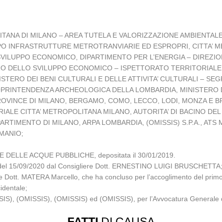
TANA DI MILANO – AREA TUTELA E VALORIZZAZIONE AMBIENTALE
PPO INFRASTRUTTURE METROTRANVIARIE ED ESPROPRI, CITTA’ 
O SVILUPPO ECONOMICO, DIPARTIMENTO PER L’ENERGIA – DIREZ
RO DELLO SVILUPPO ECONOMICO – ISPETTORATO TERRITORIALE
ISTERO DEI BENI CULTURALI E DELLE ATTIVITA’ CULTURALI – 
 SOPRINTENDENZA ARCHEOLOGICA DELLA LOMBARDIA, MINISTERO DE
OVINCE DI MILANO, BERGAMO, COMO, LECCO, LODI, MONZA E BR
IALE CITTA’ METROPOLITANA MILANO, AUTORITA’ DI BACINO D
RTIMENTO DI MILANO, ARPA LOMBARDIA, (OMISSIS) S.P.A., ATS
MANIO;
E DELLE ACQUE PUBBLICHE, depositata il 30/01/2019.
nza del 15/09/2020 dal Consigliere Dott. ERNESTINO LUIGI BRUSCHETTA
e Dott. MATERA Marcello, che ha concluso per l’accoglimento del primo mot
cidentale;
ISSIS), (OMISSIS), (OMISSIS) ed (OMISSIS), per l’Avvocatura Generale d
FATTI
DI CAUSA