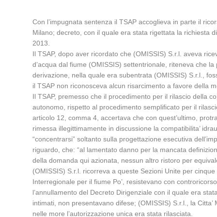
Con l’impugnata sentenza il TSAP accoglieva in parte il ricor
Milano; decreto, con il quale era stata rigettata la richiesta
2013.
Il TSAP, dopo aver ricordato che (OMISSIS) S.r.l. aveva ricev
d’acqua dal fiume (OMISSIS) settentrionale, riteneva che la 
derivazione, nella quale era subentrata (OMISSIS) S.r.l., fos
il TSAP non riconosceva alcun risarcimento a favore della m
Il TSAP, premesso che il procedimento per il rilascio della 
autonomo, rispetto al procedimento semplificato per il rilasci
articolo 12, comma 4, accertava che con quest’ultimo, protratt
rimessa illegittimamente in discussione la compatibilita’ idr
“concentrarsi” soltanto sulla progettazione esecutiva dell’im
riguardo, che: “al lamentato danno per la mancata definizione
della domanda qui azionata, nessun altro ristoro per equivalen
(OMISSIS) S.r.l. ricorreva a queste Sezioni Unite per cinque m
Interregionale per il fiume Po’, resistevano con controricors
l’annullamento del Decreto Dirigenziale con il quale era stata
intimati, non presentavano difese; (OMISSIS) S.r.l., la Citta’ 
nelle more l’autorizzazione unica era stata rilasciata.