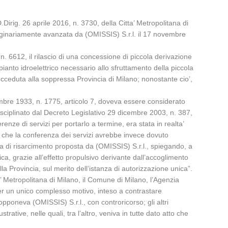
irig. 26 aprile 2016, n. 3730, della Citta’ Metropolitana di
 originariamente avanzata da (OMISSIS) S.r.l. il 17 novembre
. 6612, il rilascio di una concessione di piccola derivazione
anto idroelettrico necessario allo sfruttamento della piccola
succeduta alla soppressa Provincia di Milano; nonostante cio’,
embre 1933, n. 1775, articolo 7, doveva essere considerato
 disciplinato dal Decreto Legislativo 29 dicembre 2003, n. 387,
enze di servizi per portarlo a termine, era stata in realta’
o, che la conferenza dei servizi avrebbe invece dovuto
nda di risarcimento proposta da (OMISSIS) S.r.l., spiegando, a
a, grazie all’effetto propulsivo derivante dall’accoglimento
a Provincia, sul merito dell’istanza di autorizzazione unica”.
a’ Metropolitana di Milano, il Comune di Milano, l’Agenzia
 per un unico complesso motivo, inteso a contrastare
opponeva (OMISSIS) S.r.l., con controricorso; gli altri
ative, nelle quali, tra l’altro, veniva in tutte dato atto che