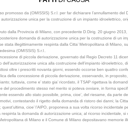
so promosso da (OMISSIS) S.r.l. per far dichiarare l’annullamento del D.D
 di autorizzazione unica per la costruzione di un impianto idroelettrico,
uto dalla Provincia di Milano, con precedente D.Dirig. 20 giugno 2013, n
posteriore domanda di autorizzazione unica per la costruzione di un impi
se stata illegittimamente respinta dalla Citta’ Metropolitana di Milano, 
edesima (OMISSIS) S.r.l..
concessione di piccola derivazione, governato dal Regio Decreto 11 dic
o dell’autorizzazione unica alla costruzione dell’impianto idroelettrico,
osi oltre i prescritti novanta giorni, essendo occorse ben quattro confer
aulica della concessione di piccola derivazione, osservando, in proposit
pianto; tuttavia, come e’ stato gia’ ricordato, il TSAP rigettava la doma
 del procedimento stesso nel merito si poteva ovviare, in forma specific
te essendo allo stato possibile, prima, cioe’, del riesame, da parte dell
otivi, contestando il rigetto della domanda di ristoro dei danni; la Citt
o; quest’ultima, cioe’ l’AIPO, proponeva a sua volta ricorso incidentale
 respinta la domanda di autorizzazione unica; al ricorso incidentale, si 
Metropolitana di Milano e il Comune di Milano depositavano memorie illustr