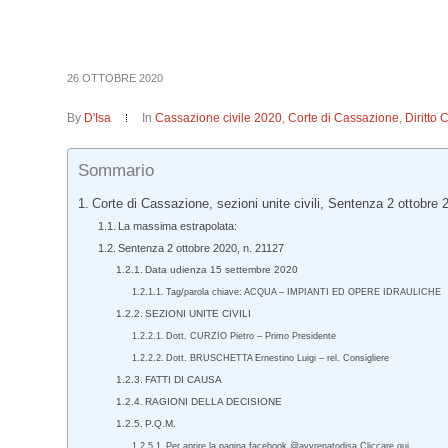
26 OTTOBRE 2020
By
D'Isa
In
Cassazione civile 2020
,
Corte di Cassazione
,
Diritto 
Sommario
Corte di Cassazione, sezioni unite civili, Sentenza 2 ottobre 
La massima estrapolata:
Sentenza 2 ottobre 2020, n. 21127
Data udienza 15 settembre 2020
Tag/parola chiave: ACQUA – IMPIANTI ED OPERE IDRAULICHE
SEZIONI UNITE CIVILI
Dott. CURZIO Pietro – Primo Presidente
Dott. BRUSCHETTA Ernestino Luigi – rel. Consigliere
FATTI DI CAUSA
RAGIONI DELLA DECISIONE
P.Q.M.
Per aprire la pagina facebook @avvrenatodisa Cliccare qui