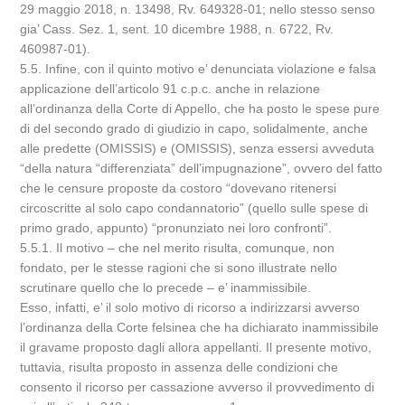
29 maggio 2018, n. 13498, Rv. 649328-01; nello stesso senso
gia’ Cass. Sez. 1, sent. 10 dicembre 1988, n. 6722, Rv.
460987-01).
5.5. Infine, con il quinto motivo e’ denunciata violazione e falsa
applicazione dell’articolo 91 c.p.c. anche in relazione
all’ordinanza della Corte di Appello, che ha posto le spese pure
di del secondo grado di giudizio in capo, solidalmente, anche
alle predette (OMISSIS) e (OMISSIS), senza essersi avveduta
“della natura “differenziata” dell’impugnazione”, ovvero del fatto
che le censure proposte da costoro “dovevano ritenersi
circoscritte al solo capo condannatorio” (quello sulle spese di
primo grado, appunto) “pronunziato nei loro confronti”.
5.5.1. Il motivo – che nel merito risulta, comunque, non
fondato, per le stesse ragioni che si sono illustrate nello
scrutinare quello che lo precede – e’ inammissibile.
Esso, infatti, e’ il solo motivo di ricorso a indirizzarsi avverso
l’ordinanza della Corte felsinea che ha dichiarato inammissibile
il gravame proposto dagli allora appellanti. Il presente motivo,
tuttavia, risulta proposto in assenza delle condizioni che
consento il ricorso per cassazione avverso il provvedimento di