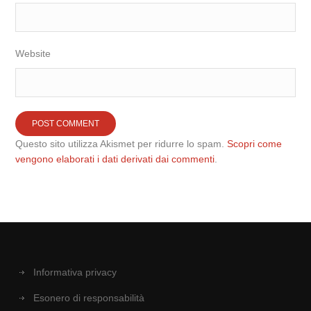
Website
Questo sito utilizza Akismet per ridurre lo spam.
Scopri come
vengono elaborati i dati derivati dai commenti
.
Informativa privacy
Esonero di responsabilità