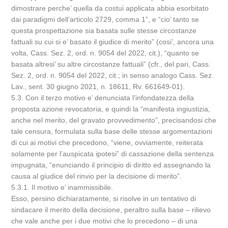
dimostrare perche’ quella da costui applicata abbia esorbitato
dai paradigmi dell’articolo 2729, comma 1”, e “cio’ tanto se
questa prospettazione sia basata sulle stesse circostanze
fattuali su cui si e’ basato il giudice di merito” (cosi’, ancora una
volta, Cass. Sez. 2, ord. n. 9054 del 2022, cit.), “quanto se
basata altresi’ su altre circostanze fattuali” (cfr., del pari, Cass.
Sez. 2, ord. n. 9054 del 2022, cit.; in senso analogo Cass. Sez.
Lav., sent. 30 giugno 2021, n. 18611, Rv. 661649-01).
5.3. Con il terzo motivo e’ denunciata l’infondatezza della
proposta azione revocatoria, e quindi la “manifesta ingiustizia,
anche nel merito, del gravato provvedimento”, precisandosi che
tale censura, formulata sulla base delle stesse argomentazioni
di cui ai motivi che precedono, “viene, ovviamente, reiterata
solamente per l’auspicata ipotesi” di cassazione della sentenza
impugnata, “enunciando il principio di diritto ed assegnando la
causa al giudice del rinvio per la decisione di merito”.
5.3.1. Il motivo e’ inammissibile.
Esso, persino dichiaratamente, si risolve in un tentativo di
sindacare il merito della decisione, peraltro sulla base – rilievo
che vale anche per i due motivi che lo precedono – di una