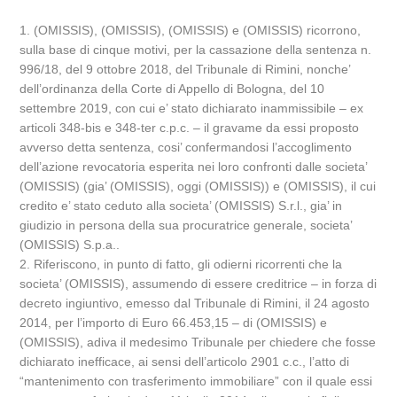
1. (OMISSIS), (OMISSIS), (OMISSIS) e (OMISSIS) ricorrono,
sulla base di cinque motivi, per la cassazione della sentenza n.
996/18, del 9 ottobre 2018, del Tribunale di Rimini, nonche’
dell’ordinanza della Corte di Appello di Bologna, del 10
settembre 2019, con cui e’ stato dichiarato inammissibile – ex
articoli 348-bis e 348-ter c.p.c. – il gravame da essi proposto
avverso detta sentenza, cosi’ confermandosi l’accoglimento
dell’azione revocatoria esperita nei loro confronti dalle societa’
(OMISSIS) (gia’ (OMISSIS), oggi (OMISSIS)) e (OMISSIS), il cui
credito e’ stato ceduto alla societa’ (OMISSIS) S.r.l., gia’ in
giudizio in persona della sua procuratrice generale, societa’
(OMISSIS) S.p.a..
2. Riferiscono, in punto di fatto, gli odierni ricorrenti che la
societa’ (OMISSIS), assumendo di essere creditrice – in forza di
decreto ingiuntivo, emesso dal Tribunale di Rimini, il 24 agosto
2014, per l’importo di Euro 66.453,15 – di (OMISSIS) e
(OMISSIS), adiva il medesimo Tribunale per chiedere che fosse
dichiarato inefficace, ai sensi dell’articolo 2901 c.c., l’atto di
“mantenimento con trasferimento immobiliare” con il quale essi