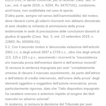
612575-01; in senso conforme, piu’ di recente, Cass. Sez. 6-
Lav., ord. 4 aprile 2018, n. 8204, Rv. 64757101), condizione,
anch’essa, non soddisfatta nel caso di specie.
D’altra parte, sempre nel senso dell’inammissibilita’ del motivo,
deve rilevarsi come gli odierni ricorrenti non abbiano dimostrato
di aver ribadito la richiesta di ammissione della prova
testimoniale in sede di precisazione delle conclusioni davanti al
giudice di appello (Cass. Sez. 3, ord. 13 settembre 2019, n.
22883, Rv. 655094-01).
5.2. Con il secondo motivo e’ denunciata violazione dell’articolo
2901 c.c. e degli articoli 2697 e 2729 c.c., oltre che degli articoli
113, 115 e 116 c.p.c., assumendo i ricorrenti la “insussistenza
e/o mancata prova dell’eventus damni e dell’animus nocendi”.
Si censura la sentenza impugnata per aver “completamente
omesso di rilevare il mancato assolvimento, da parte dell’attrice
e dell’istituto di credito intervenuto, dell’onere della prova” degli
elementi oggettivo e soggettivo dell’azione revocatoria, prova
particolarmente rigorosa, dato che “l’atto dispositivo impugnato
ha carattere oneroso e anteriore rispetto al sorgere dei titoli
esecutivi ex adverso azionati”.
In sostanza, si censura la decisione del Tribunale per aver