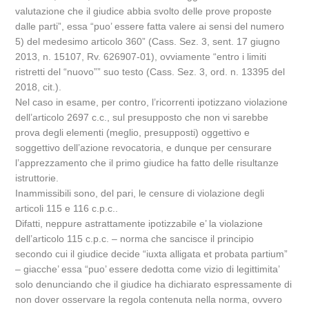
valutazione che il giudice abbia svolto delle prove proposte
dalle parti”, essa “puo’ essere fatta valere ai sensi del numero
5) del medesimo articolo 360” (Cass. Sez. 3, sent. 17 giugno
2013, n. 15107, Rv. 626907-01), ovviamente “entro i limiti
ristretti del “nuovo”” suo testo (Cass. Sez. 3, ord. n. 13395 del
2018, cit.).
Nel caso in esame, per contro, l’ricorrenti ipotizzano violazione
dell’articolo 2697 c.c., sul presupposto che non vi sarebbe
prova degli elementi (meglio, presupposti) oggettivo e
soggettivo dell’azione revocatoria, e dunque per censurare
l’apprezzamento che il primo giudice ha fatto delle risultanze
istruttorie.
Inammissibili sono, del pari, le censure di violazione degli
articoli 115 e 116 c.p.c..
Difatti, neppure astrattamente ipotizzabile e’ la violazione
dell’articolo 115 c.p.c. – norma che sancisce il principio
secondo cui il giudice decide “iuxta alligata et probata partium”
– giacche’ essa “puo’ essere dedotta come vizio di legittimita’
solo denunciando che il giudice ha dichiarato espressamente di
non dover osservare la regola contenuta nella norma, ovvero