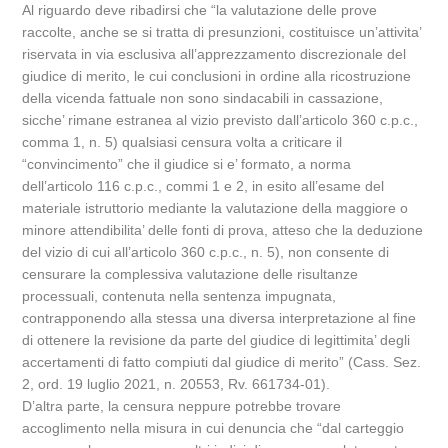
Al riguardo deve ribadirsi che “la valutazione delle prove
raccolte, anche se si tratta di presunzioni, costituisce un’attivita’
riservata in via esclusiva all’apprezzamento discrezionale del
giudice di merito, le cui conclusioni in ordine alla ricostruzione
della vicenda fattuale non sono sindacabili in cassazione,
sicche’ rimane estranea al vizio previsto dall’articolo 360 c.p.c.,
comma 1, n. 5) qualsiasi censura volta a criticare il
“convincimento” che il giudice si e’ formato, a norma
dell’articolo 116 c.p.c., commi 1 e 2, in esito all’esame del
materiale istruttorio mediante la valutazione della maggiore o
minore attendibilita’ delle fonti di prova, atteso che la deduzione
del vizio di cui all’articolo 360 c.p.c., n. 5), non consente di
censurare la complessiva valutazione delle risultanze
processuali, contenuta nella sentenza impugnata,
contrapponendo alla stessa una diversa interpretazione al fine
di ottenere la revisione da parte del giudice di legittimita’ degli
accertamenti di fatto compiuti dal giudice di merito” (Cass. Sez.
2, ord. 19 luglio 2021, n. 20553, Rv. 661734-01).
D’altra parte, la censura neppure potrebbe trovare
accoglimento nella misura in cui denuncia che “dal carteggio