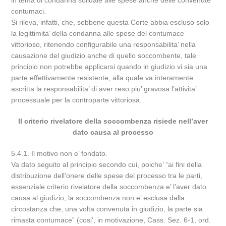
in tema di condanna solidale alle spese anche delle convenute
contumaci.
Si rileva, infatti, che, sebbene questa Corte abbia escluso solo
la legittimita’ della condanna alle spese del contumace
vittorioso, ritenendo configurabile una responsabilita’ nella
causazione del giudizio anche di quello soccombente, tale
principio non potrebbe applicarsi quando in giudizio vi sia una
parte effettivamente resistente, alla quale va interamente
ascritta la responsabilita’ di aver reso piu’ gravosa l’attivita’
processuale per la controparte vittoriosa.
Il criterio rivelatore della soccombenza risiede nell’aver
dato causa al processo
5.4.1. Il motivo non e’ fondato.
Va dato seguito al principio secondo cui, poiche’ “ai fini della
distribuzione dell’onere delle spese del processo tra le parti,
essenziale criterio rivelatore della soccombenza e’ l’aver dato
causa al giudizio, la soccombenza non e’ esclusa dalla
circostanza che, una volta convenuta in giudizio, la parte sia
rimasta contumace” (cosi’, in motivazione, Cass. Sez. 6-1, ord.