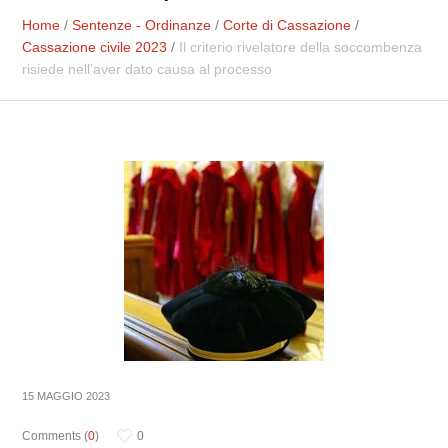
Home
/
Sentenze - Ordinanze
/
Corte di Cassazione
/
Cassazione civile 2023
/
Il criterio rivelatore della soccombenza
risiede nell’aver dato causa al processo
15 MAGGIO 2023
Comments (
0
)
0