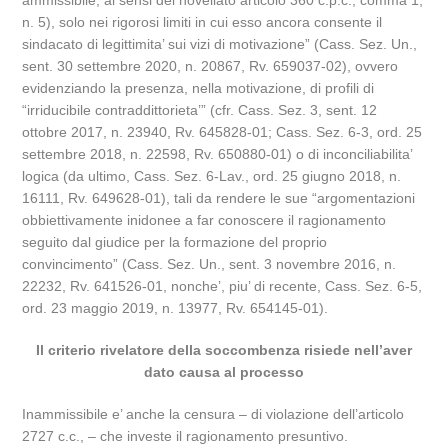
ammissibile, ai sensi del novellato articolo 360 c.p.c., comma 1,
n. 5), solo nei rigorosi limiti in cui esso ancora consente il
sindacato di legittimita’ sui vizi di motivazione” (Cass. Sez. Un.,
sent. 30 settembre 2020, n. 20867, Rv. 659037-02), ovvero
evidenziando la presenza, nella motivazione, di profili di
“irriducibile contraddittorieta’” (cfr. Cass. Sez. 3, sent. 12
ottobre 2017, n. 23940, Rv. 645828-01; Cass. Sez. 6-3, ord. 25
settembre 2018, n. 22598, Rv. 650880-01) o di inconciliabilita’
logica (da ultimo, Cass. Sez. 6-Lav., ord. 25 giugno 2018, n.
16111, Rv. 649628-01), tali da rendere le sue “argomentazioni
obbiettivamente inidonee a far conoscere il ragionamento
seguito dal giudice per la formazione del proprio
convincimento” (Cass. Sez. Un., sent. 3 novembre 2016, n.
22232, Rv. 641526-01, nonche’, piu’ di recente, Cass. Sez. 6-5,
ord. 23 maggio 2019, n. 13977, Rv. 654145-01).
Il criterio rivelatore della soccombenza risiede nell’aver
dato causa al processo
Inammissibile e’ anche la censura – di violazione dell’articolo
2727 c.c., – che investe il ragionamento presuntivo.