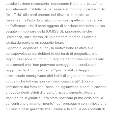
accolto l’azione revocatoria “nonostante il difetto di prova” dei
suoi elementi costitutivi, e per essersi il primo giudice sostituito
“ex officio” alle parti onerate nel rilevare, in particolare,
l’assenza, nell’atto dispositivo, di un corrispettivo in denaro e
nell’affermare che il bene oggetto di cessione costituiva l’unico
cespite immobiliare della (OMISSIS), ignorando anche
l’esistenza, sullo stesso, di un’anteriore ipoteca giudiziale,
iscritta da parte di un soggetto terzo.
Oggetto di doglianza e’, poi, la motivazione relativa alla
consapevolezza dei debitori (e dei terzi) di pregiudicare le
ragioni creditorie, frutto di un ragionamento presuntivo basato
su elementi che “non potevano sorreggere le conclusioni
raggiunte dal Tribunale”, e cio’ “poiche’ dal carteggio
processuale emergevano altri indizi di segno completamento
opposto che tuttavia non venivano considerati”. E cio’ a
cominciare dal fatto che “nessuna ingiunzione o comunicazione
di revoca degli istituti di credito”, rispettivamente attore e
intervenuto in giudizio, “era stata notificata prima della stipula
del contratto di mantenimento”, per proseguire con il rilievo che
“il rilascio delle garanzie fideiussorie o la stipula dei contratti di