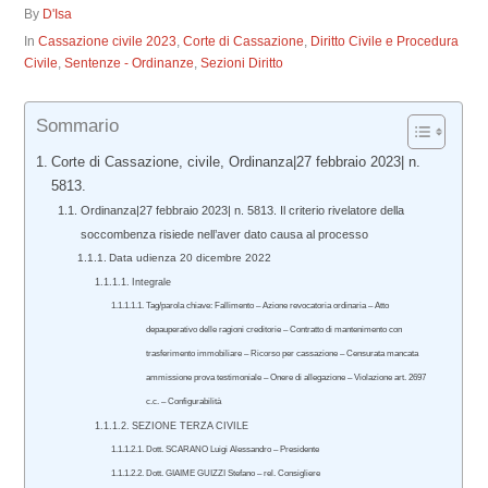
By
D'Isa
In
Cassazione civile 2023
,
Corte di Cassazione
,
Diritto Civile e Procedura
Civile
,
Sentenze - Ordinanze
,
Sezioni Diritto
Sommario
Corte di Cassazione, civile, Ordinanza|27 febbraio 2023| n.
5813.
Ordinanza|27 febbraio 2023| n. 5813. Il criterio rivelatore della
soccombenza risiede nell’aver dato causa al processo
Data udienza 20 dicembre 2022
Integrale
Tag/parola chiave: Fallimento – Azione revocatoria ordinaria – Atto
depauperativo delle ragioni creditorie – Contratto di mantenimento con
trasferimento immobiliare – Ricorso per cassazione – Censurata mancata
ammissione prova testimoniale – Onere di allegazione – Violazione art. 2697
c.c. – Configurabilità
SEZIONE TERZA CIVILE
Dott. SCARANO Luigi Alessandro – Presidente
Dott. GIAIME GUIZZI Stefano – rel. Consigliere