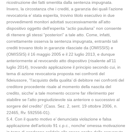
ricostruzione dei fatti smentita dalla sentenza impugnata.
Invero, la circostanza che i crediti, a garanzia dei quali l’azione
revocatoria e’ stata esperita, trovino titolo esecutivo in due
provvedimenti monitori adottati successivamente all’atto
dispositivo oggetto dell’esperita “actio pauliana” non consente
di ritenere gli stessi “posteriori” a tale atto. Come, infatti,
correttamente osserva la sentenza impugnata, entrambi tali
crediti trovano titolo in garanzie rilasciate da (OMISSIS) e
(OMISSIS) il 16 maggio 2005 e il 22 luglio 2013, e dunque
anteriormente al revocando atto dispositivo (risalente all’11
luglio 2014), trovando applicazione il principio secondo cui, in
tema di azione revocatoria proposta nei confronti del
fideiussore, “l’acquisto della qualita’ di debitore nei confronti del
creditore procedente risale al momento della nascita del
credito, sicche’ a tale momento occorre far riferimento per
stabilire se l’atto pregiudizievole sia anteriore o successivo al
sorgere del credito” (Cass. Sez. 2, sent. 19 ottobre 2006, n.
22465, Rv. 592556-01).
5.4. Con il quarto motivo e’ denunciata violazione e falsa
applicazione dell’articolo 91 c.p.c., nonche’ omessa motivazione