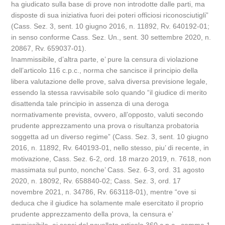
ha giudicato sulla base di prove non introdotte dalle parti, ma
disposte di sua iniziativa fuori dei poteri officiosi riconosciutigli”
(Cass. Sez. 3, sent. 10 giugno 2016, n. 11892, Rv. 640192-01;
in senso conforme Cass. Sez. Un., sent. 30 settembre 2020, n.
20867, Rv. 659037-01).
Inammissibile, d’altra parte, e’ pure la censura di violazione
dell’articolo 116 c.p.c., norma che sancisce il principio della
libera valutazione delle prove, salva diversa previsione legale,
essendo la stessa ravvisabile solo quando “il giudice di merito
disattenda tale principio in assenza di una deroga
normativamente prevista, ovvero, all’opposto, valuti secondo
prudente apprezzamento una prova o risultanza probatoria
soggetta ad un diverso regime” (Cass. Sez. 3, sent. 10 giugno
2016, n. 11892, Rv. 640193-01, nello stesso, piu’ di recente, in
motivazione, Cass. Sez. 6-2, ord. 18 marzo 2019, n. 7618, non
massimata sul punto, nonche’ Cass. Sez. 6-3, ord. 31 agosto
2020, n. 18092, Rv. 658840-02; Cass. Sez. 3, ord. 17
novembre 2021, n. 34786, Rv. 663118-01), mentre “ove si
deduca che il giudice ha solamente male esercitato il proprio
prudente apprezzamento della prova, la censura e’