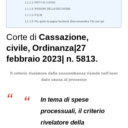
FATTI DI CAUSA
RAGIONI DELLA DECISIONE
P.Q.M.
Per aprire la pagina facebook @avvrenatodisa Cliccare qui
Corte di
Cassazione
,
civile
, Ordinanza|27
febbraio 2023| n. 5813.
Il criterio rivelatore della soccombenza risiede nell’aver
dato causa al processo
In tema di spese
processuali, il criterio
rivelatore della