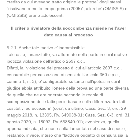
credito da cui avevano tratto origine le pretese” degli stessi
“risalivano a molto tempo prima (2005)”, allorche’ (OMISSIS) e
(OMISSIS) erano adolescenti.
Il criterio rivelatore della soccombenza risiede nell’aver
dato causa al processo
5.2.1. Anche tale motivo e’ inammissibile.
Tale esito, innanzitutto, va affermato nella parte in cui il motivo
ipotizza violazione dell’articolo 2697 c.c..
Difatti, la “violazione del precetto di cui all’articolo 2697 c.c.,
censurabile per cassazione ai sensi dell’articolo 360 c.p.c.,
comma 1, n. 3), e’ configurabile soltanto nell’ipotesi in cui il
giudice abbia attribuito l’onere della prova ad una parte diversa
da quella che ne era onerata secondo le regole di
scomposizione delle fattispecie basate sulla differenza tra fatti
costitutivi ed eccezioni” (cosi’, da ultimo, Cass. Sez. 3, ord. 29
maggio 2018, n. 13395, Rv. 649038-01; Cass. Sez. 6-3, ord. 31
agosto 2020, n. 18092, Rv. 658840-01); evenienza, quella
appena indicata, che non risulta lamentata nel caso di specie,
restando, invece, inteso che “laddove oggetto di censura sia la