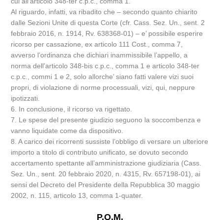
cui all’articolo 348-ter c.p.c., comma 1.
Al riguardo, infatti, va ribadito che – secondo quanto chiarito
dalle Sezioni Unite di questa Corte (cfr. Cass. Sez. Un., sent. 2
febbraio 2016, n. 1914, Rv. 638368-01) – e’ possibile esperire
ricorso per cassazione, ex articolo 111 Cost., comma 7,
avverso l’ordinanza che dichiari inammissibile l’appello, a
norma dell’articolo 348-bis c.p.c., comma 1 e articolo 348-ter
c.p.c., commi 1 e 2, solo allorche’ siano fatti valere vizi suoi
propri, di violazione di norme processuali, vizi, qui, neppure
ipotizzati.
6. In conclusione, il ricorso va rigettato.
7. Le spese del presente giudizio seguono la soccombenza e
vanno liquidate come da dispositivo.
8. A carico dei ricorrenti sussiste l’obbligo di versare un ulteriore
importo a titolo di contributo unificato, se dovuto secondo
accertamento spettante all’amministrazione giudiziaria (Cass.
Sez. Un., sent. 20 febbraio 2020, n. 4315, Rv. 657198-01), ai
sensi del Decreto del Presidente della Repubblica 30 maggio
2002, n. 115, articolo 13, comma 1-quater.
P.Q.M.