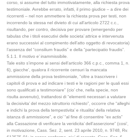
corso, si assume del tutto immotivatamente, alla richiesta prova
testimoniale. Avrebbe errato, infatti, il primo giudice – a dire dei
ricorrenti – nel non ammettere la richiesta prova per testi, non
incorrendo la stessa nel divieto di cui all’articolo 2722 c.c.,
risultando, per contro, decisiva per provare (emergendo per
tabulas che i titoli esecutivi delle societa’ attrice e intervenuta
erano successivi al compimento dell’atto oggetto di revocatoria)
l’assenza del “consilium fraudis” e della “partecipatio fraudis”.
5.1.1. Il motivo e’ inammissibile.
Tale esito s’impone ai sensi dell’articolo 366 c.p.c., comma 1, n.
6), giacche’, qualora il ricorrente censuri la mancata
ammissione della prova testimoniale, “oltre a trascrivere i
capitoli di prova e ad indicare i testi e le ragioni per le quali essi
sono qualificati a testimoniare” (cio’ che, nella specie, non
risulta avvenuto), trattandosi di “elementi necessari a valutare
la decisivita’ del mezzo istruttorio richiesto”, occorre che “alleghi
e indichi la prova della tempestivita’ e ritualita’ della relativa
istanza di ammissione”, e cio’ “al fine di consentire “ex actis”
alla Cassazione di verificare la veridicita’ dell’asserzione” (cosi’,
in motivazione, Cass. Sez. 2, sent. 23 aprile 2010, n. 9748, Rv.