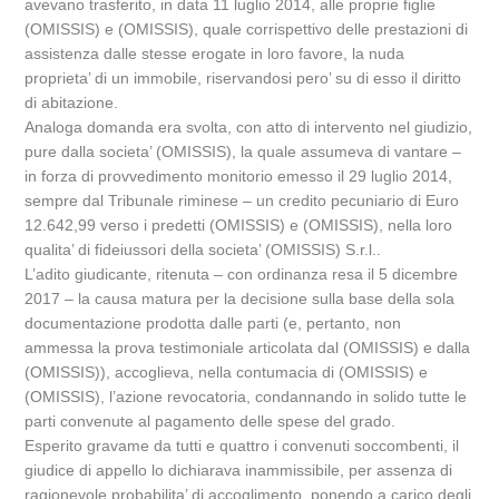
avevano trasferito, in data 11 luglio 2014, alle proprie figlie
(OMISSIS) e (OMISSIS), quale corrispettivo delle prestazioni di
assistenza dalle stesse erogate in loro favore, la nuda
proprieta’ di un immobile, riservandosi pero’ su di esso il diritto
di abitazione.
Analoga domanda era svolta, con atto di intervento nel giudizio,
pure dalla societa’ (OMISSIS), la quale assumeva di vantare –
in forza di provvedimento monitorio emesso il 29 luglio 2014,
sempre dal Tribunale riminese – un credito pecuniario di Euro
12.642,99 verso i predetti (OMISSIS) e (OMISSIS), nella loro
qualita’ di fideiussori della societa’ (OMISSIS) S.r.l..
L’adito giudicante, ritenuta – con ordinanza resa il 5 dicembre
2017 – la causa matura per la decisione sulla base della sola
documentazione prodotta dalle parti (e, pertanto, non
ammessa la prova testimoniale articolata dal (OMISSIS) e dalla
(OMISSIS)), accoglieva, nella contumacia di (OMISSIS) e
(OMISSIS), l’azione revocatoria, condannando in solido tutte le
parti convenute al pagamento delle spese del grado.
Esperito gravame da tutti e quattro i convenuti soccombenti, il
giudice di appello lo dichiarava inammissibile, per assenza di
ragionevole probabilita’ di accoglimento, ponendo a carico degli