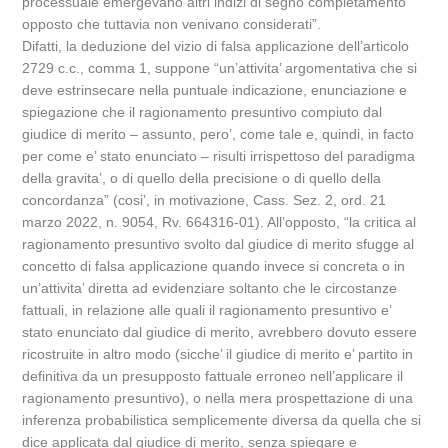
processuale emergevano altri indizi di segno completamento
opposto che tuttavia non venivano considerati”.
Difatti, la deduzione del vizio di falsa applicazione dell’articolo
2729 c.c., comma 1, suppone “un’attivita’ argomentativa che si
deve estrinsecare nella puntuale indicazione, enunciazione e
spiegazione che il ragionamento presuntivo compiuto dal
giudice di merito – assunto, pero’, come tale e, quindi, in facto
per come e’ stato enunciato – risulti irrispettoso del paradigma
della gravita’, o di quello della precisione o di quello della
concordanza” (cosi’, in motivazione, Cass. Sez. 2, ord. 21
marzo 2022, n. 9054, Rv. 664316-01). All’opposto, “la critica al
ragionamento presuntivo svolto dal giudice di merito sfugge al
concetto di falsa applicazione quando invece si concreta o in
un’attivita’ diretta ad evidenziare soltanto che le circostanze
fattuali, in relazione alle quali il ragionamento presuntivo e’
stato enunciato dal giudice di merito, avrebbero dovuto essere
ricostruite in altro modo (sicche’ il giudice di merito e’ partito in
definitiva da un presupposto fattuale erroneo nell’applicare il
ragionamento presuntivo), o nella mera prospettazione di una
inferenza probabilistica semplicemente diversa da quella che si
dice applicata dal giudice di merito, senza spiegare e