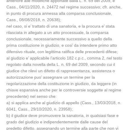
anteriore alle modifiche apportate dalla L. n. 69 del 2009, e
Cass., 04/11/2020, n. 24472 nel regime successivo; cfr. anche,
in punto di procura annessa alla comparsa conclusionale,
Cass., 08/08/2018, n. 20638);
nel caso, si e’ trattato di una sanatoria, e la procura e’ stata
rilasciata in allegato a un atto processuale, la comparsa
conclusionale, necessariamente successivo a quello della
prima costituzione in giudizio, e cosi’ da intendere primo atto
difensivo rituale, con legittima ratifica delle precedenti difese;
al giudizio e’ applicabile l’articolo 182 c.p.c., comma 2, nel testo
regolato dalla novella della L. n. 69 del 2009, secondo cui il
giudice che rilevi un difetto di rappresentanza, assistenza o
autorizzazione puo’ assegnare un termine per la
regolarizzazione della costituzione in giudizio, da leggere (in
chiave espansiva anche per le controversie soggette al regime
precedente) nel senso che:
a) si applica anche al giudizio di appello (Cass., 13/03/2018, n.
6041, Cass., 29/10/2020, n. 23958);
b) il giudice deve promuovere la sanatoria, in qualsiasi fase e
grado del giudizio e indipendentemente dalle cause del
predetto difetto, assegnando un termine alla parte che non vi