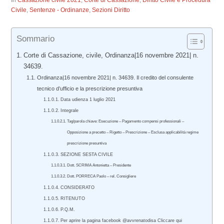
In
Cassazione civile 2021
,
Corte di Cassazione
,
Diritto Civile e Procedura
Civile
,
Sentenze - Ordinanze
,
Sezioni Diritto
Sommario
Corte di Cassazione, civile, Ordinanza|16 novembre 2021| n.
34639.
Ordinanza|16 novembre 2021| n. 34639. Il credito del consulente
tecnico d’ufficio e la prescrizione presuntiva
Data udienza 1 luglio 2021
Integrale
Tag/parola chiave: Esecuzione – Pagamento compensi professionali –
Opposizione a precetto – Rigetto – Prescrizione – Esclusa applicabilità regime
prescrizione presuntiva
SEZIONE SESTA CIVILE
Dott. SCRIMA Antonietta – Presidente
Dott. PORRECA Paolo – rel. Consigliere
CONSIDERATO
RITENUTO
P.Q.M.
Per aprire la pagina facebook @avvrenatodisa Cliccare qui