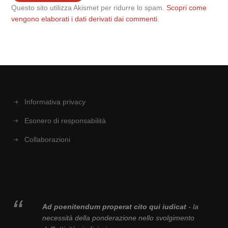
Questo sito utilizza Akismet per ridurre lo spam.
Scopri come
vengono elaborati i dati derivati dai commenti
.
Informativa privacy
Esonero di responsabilità
Collaborazioni
Ad poenitendum properat cito qui iudicat
- la
necessità della ponderazione nello svolgimento