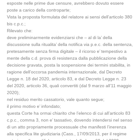
esposte nelle prime due censure, avrebbero dovuto essere
poste a carico della controparte;
Vista la proposta formulata del relatore ai sensi dell’articolo 380
bis c.p.c.;
Rilevato che:
deve preliminarmente evidenziarsi che – al di la’ della
discussione sulla ritualita’ della notifica via p.e.c. della sentenza,
pretesamente senza firma digitale – il ricorso e’ tempestivo a
mente della c.d. prova di resistenza dalla pubblicazione della
decisione gravata, posta la sospensione dei termini stabilita, in
ragione dell’occorsa pandemia internazionale, dal Decreto
Legge n. 18 del 2020, articolo 83, e dal Decreto Legge n. 23
del 2020, articolo 36, quali convertiti (dal 9 marzo all’11 maggio
2020);
nel residuo merito cassatorio, vale quanto segue;
il primo motivo e’ infondato;
questa Corte ha ormai chiarito che l’elenco di cui all’articolo 83
c.p.c., comma 3, non e’ tassativo, dovendo intendersi nel senso
di un atto propriamente processuale che manifesti l’inerenza
alla specifica lite giudiziaria (Cass., 17/09/2013, per il regime