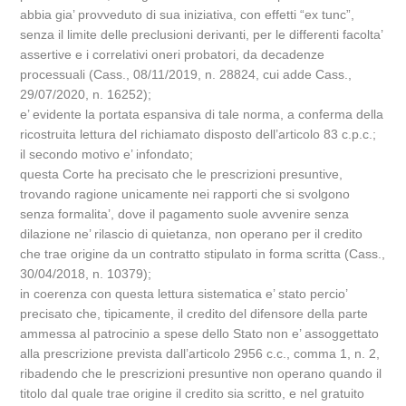
abbia gia’ provveduto di sua iniziativa, con effetti “ex tunc”,
senza il limite delle preclusioni derivanti, per le differenti facolta’
assertive e i correlativi oneri probatori, da decadenze
processuali (Cass., 08/11/2019, n. 28824, cui adde Cass.,
29/07/2020, n. 16252);
e’ evidente la portata espansiva di tale norma, a conferma della
ricostruita lettura del richiamato disposto dell’articolo 83 c.p.c.;
il secondo motivo e’ infondato;
questa Corte ha precisato che le prescrizioni presuntive,
trovando ragione unicamente nei rapporti che si svolgono
senza formalita’, dove il pagamento suole avvenire senza
dilazione ne’ rilascio di quietanza, non operano per il credito
che trae origine da un contratto stipulato in forma scritta (Cass.,
30/04/2018, n. 10379);
in coerenza con questa lettura sistematica e’ stato percio’
precisato che, tipicamente, il credito del difensore della parte
ammessa al patrocinio a spese dello Stato non e’ assoggettato
alla prescrizione prevista dall’articolo 2956 c.c., comma 1, n. 2,
ribadendo che le prescrizioni presuntive non operano quando il
titolo dal quale trae origine il credito sia scritto, e nel gratuito