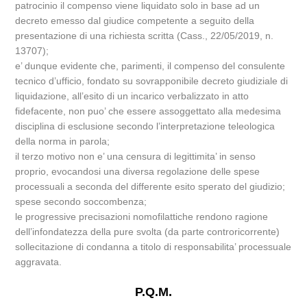
patrocinio il compenso viene liquidato solo in base ad un
decreto emesso dal giudice competente a seguito della
presentazione di una richiesta scritta (Cass., 22/05/2019, n.
13707);
e’ dunque evidente che, parimenti, il compenso del consulente
tecnico d’ufficio, fondato su sovrapponibile decreto giudiziale di
liquidazione, all’esito di un incarico verbalizzato in atto
fidefacente, non puo’ che essere assoggettato alla medesima
disciplina di esclusione secondo l’interpretazione teleologica
della norma in parola;
il terzo motivo non e’ una censura di legittimita’ in senso
proprio, evocandosi una diversa regolazione delle spese
processuali a seconda del differente esito sperato del giudizio;
spese secondo soccombenza;
le progressive precisazioni nomofilattiche rendono ragione
dell’infondatezza della pure svolta (da parte controricorrente)
sollecitazione di condanna a titolo di responsabilita’ processuale
aggravata.
P.Q.M.