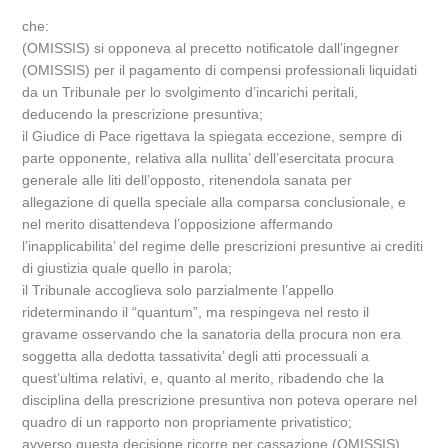
che:
(OMISSIS) si opponeva al precetto notificatole dall’ingegner
(OMISSIS) per il pagamento di compensi professionali liquidati
da un Tribunale per lo svolgimento d’incarichi peritali,
deducendo la prescrizione presuntiva;
il Giudice di Pace rigettava la spiegata eccezione, sempre di
parte opponente, relativa alla nullita’ dell’esercitata procura
generale alle liti dell’opposto, ritenendola sanata per
allegazione di quella speciale alla comparsa conclusionale, e
nel merito disattendeva l’opposizione affermando
l’inapplicabilita’ del regime delle prescrizioni presuntive ai crediti
di giustizia quale quello in parola;
il Tribunale accoglieva solo parzialmente l’appello
rideterminando il “quantum”, ma respingeva nel resto il
gravame osservando che la sanatoria della procura non era
soggetta alla dedotta tassativita’ degli atti processuali a
quest’ultima relativi, e, quanto al merito, ribadendo che la
disciplina della prescrizione presuntiva non poteva operare nel
quadro di un rapporto non propriamente privatistico;
avverso questa decisione ricorre per cassazione (OMISSIS),