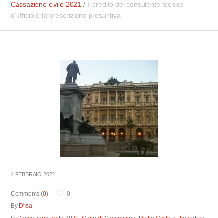
Cassazione civile 2021
/
Il credito del consulente tecnico
d’ufficio e la prescrizione presuntiva
4 FEBBRAIO 2022
Comments (
0
)
0
By
D'Isa