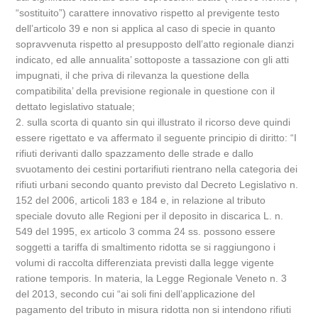
“sostituito”) carattere innovativo rispetto al previgente testo
dell’articolo 39 e non si applica al caso di specie in quanto
sopravvenuta rispetto al presupposto dell’atto regionale dianzi
indicato, ed alle annualita’ sottoposte a tassazione con gli atti
impugnati, il che priva di rilevanza la questione della
compatibilita’ della previsione regionale in questione con il
dettato legislativo statuale;
2. sulla scorta di quanto sin qui illustrato il ricorso deve quindi
essere rigettato e va affermato il seguente principio di diritto: “I
rifiuti derivanti dallo spazzamento delle strade e dallo
svuotamento dei cestini portarifiuti rientrano nella categoria dei
rifiuti urbani secondo quanto previsto dal Decreto Legislativo n.
152 del 2006, articoli 183 e 184 e, in relazione al tributo
speciale dovuto alle Regioni per il deposito in discarica L. n.
549 del 1995, ex articolo 3 comma 24 ss. possono essere
soggetti a tariffa di smaltimento ridotta se si raggiungono i
volumi di raccolta differenziata previsti dalla legge vigente
ratione temporis. In materia, la Legge Regionale Veneto n. 3
del 2013, secondo cui “ai soli fini dell’applicazione del
pagamento del tributo in misura ridotta non si intendono rifiuti