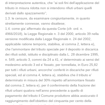
di interpretazione autentica, che “ai soli fini dell’applicazione del
tributo in misura ridotta non si intendono rifiuti urbani quelli
derivati dallo spazzamento”;
1.3. le censure, da esaminare congiuntamente, in quanto
strettamente connesse, vanno disattese;
1.4. come gia’ affermato da questa Corte (cfr. ord. n.
4966/2018), la Legge Regionale n. 3 del 2000, articolo 39 nella
versione modificata dalla Legge Regionale n. 24 del 2002,
applicabile ratione temporis, stabiliva, al comma 2, lettera e),
che l’ammontare del tributo speciale per il deposito in discarica
dei rifiuti solidi, istituito e disciplinato dalla L. 28 dicembre 1995,
n. 549, articolo 3, commi da 24 a 41, e’ determinato ai sensi del
medesimo articolo 3 ed e’ fissato, per tonnellata, in Euro 25,82
per tutti i rifiuti urbani, ancorche’ conferiti in discariche per rifiuti
speciali, ed al comma 4, lettera a), stabiliva che il tributo e’
determinato in misura del 30% rispetto all’ammontare fissato
dal comma 2, lettera e), per il conferimento della frazione dei
rifiuti urbani qualora nell’anno precedente a quello di
pagamento del tributo il Comune produttore abbia assicurato il
raggiungimento dell’obiettivo del cinquanta per cento della