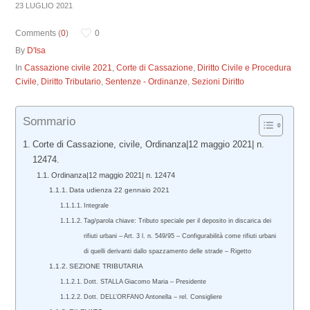
23 LUGLIO 2021
Comments (
0
)
0
By
D'Isa
In
Cassazione civile 2021
,
Corte di Cassazione
,
Diritto Civile e Procedura
Civile
,
Diritto Tributario
,
Sentenze - Ordinanze
,
Sezioni Diritto
Sommario
Corte di Cassazione, civile, Ordinanza|12 maggio 2021| n.
12474.
Ordinanza|12 maggio 2021| n. 12474
Data udienza 22 gennaio 2021
Integrale
Tag/parola chiave: Tributo speciale per il deposito in discarica dei
rifiuti urbani – Art. 3 l. n. 549/95 – Configurabilità come rifiuti urbani
di quelli derivanti dallo spazzamento delle strade – Rigetto
SEZIONE TRIBUTARIA
Dott. STALLA Giacomo Maria – Presidente
Dott. DELL’ORFANO Antonella – rel. Consigliere