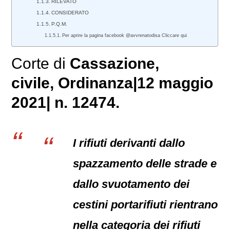
RILEVATO
CONSIDERATO
P.Q.M.
Per aprire la pagina facebook @avvrenatodisa Cliccare qui
Corte di
Cassazione,
civile
, Ordinanza|12 maggio
2021| n. 12474.
I rifiuti derivanti dallo
spazzamento delle strade e
dallo svuotamento dei
cestini portarifiuti rientrano
nella categoria dei rifiuti