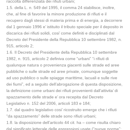
raccolta differenziata dei rifiuti urbani;
1.5. della L. n. 549 del 1995, il comma 24 stabilisce, inoltre,
che, al fine di favorire la minore produzione di rifiuti e il
recupero dagli stessi di materia prima e di energia, a decorrere
dal 1 gennaio 1996 e’ istituito il tributo speciale per il deposito in
discarica dei rifiuti solidi, cosi’ come definiti e disciplinati dal
Decreto del Presidente della Repubblica 10 settembre 1982, n.
915, articolo 2;
1.6. Il Decreto del Presidente della Repubblica 10 settembre
1982, n. 915, articolo 2 definiva come “urbani” “i rifiuti di
qualunque natura o provenienza giacenti sulle strade ed aree
pubbliche o sulle strade ed aree private, comunque soggette
ad uso pubblico o sulle spiagge marittime, lacuali e sulle rive
dei fiumi”, ed a seguito dell’abrogazione di questa disposizione,
la definizione come urbani dei rifiuti provenienti dall’attivita’ di
spazzamento delle strade e’ ora recepita dal Decreto
Legislativo n. 152 del 2006, articoli 183 e 184;
1.7. dal quadro legislativo cosi’ ricostruito emerge che i rifiuti
“da spazzamento” delle strade sono rifiuti urbani;
1.8. la disposizione dell’articolo 44 cit. ha – come risulta chiaro
dal significato letterale delle espressioni usate (“nuove norme”;