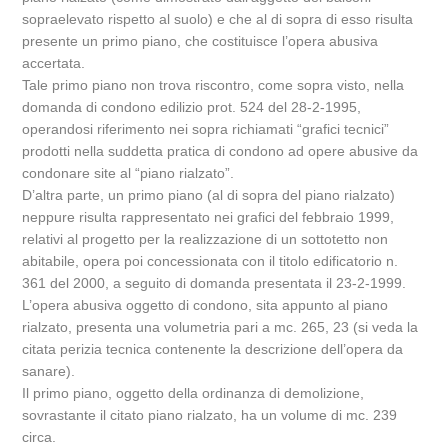
sopraelevato rispetto al suolo) e che al di sopra di esso risulta
presente un primo piano, che costituisce l’opera abusiva
accertata.
Tale primo piano non trova riscontro, come sopra visto, nella
domanda di condono edilizio prot. 524 del 28-2-1995,
operandosi riferimento nei sopra richiamati “grafici tecnici”
prodotti nella suddetta pratica di condono ad opere abusive da
condonare site al “piano rialzato”.
D’altra parte, un primo piano (al di sopra del piano rialzato)
neppure risulta rappresentato nei grafici del febbraio 1999,
relativi al progetto per la realizzazione di un sottotetto non
abitabile, opera poi concessionata con il titolo edificatorio n.
361 del 2000, a seguito di domanda presentata il 23-2-1999.
L’opera abusiva oggetto di condono, sita appunto al piano
rialzato, presenta una volumetria pari a mc. 265, 23 (si veda la
citata perizia tecnica contenente la descrizione dell’opera da
sanare).
Il primo piano, oggetto della ordinanza di demolizione,
sovrastante il citato piano rialzato, ha un volume di mc. 239
circa.