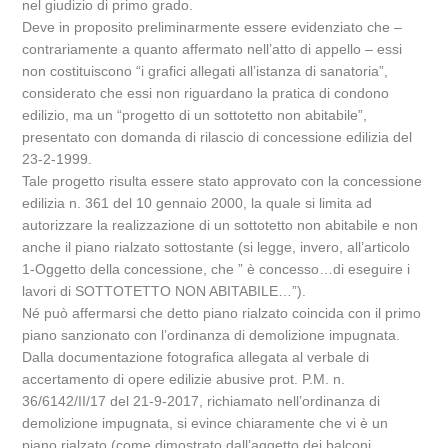
nel giudizio di primo grado.
Deve in proposito preliminarmente essere evidenziato che –
contrariamente a quanto affermato nell’atto di appello – essi
non costituiscono “i grafici allegati all’istanza di sanatoria”,
considerato che essi non riguardano la pratica di condono
edilizio, ma un “progetto di un sottotetto non abitabile”,
presentato con domanda di rilascio di concessione edilizia del
23-2-1999.
Tale progetto risulta essere stato approvato con la concessione
edilizia n. 361 del 10 gennaio 2000, la quale si limita ad
autorizzare la realizzazione di un sottotetto non abitabile e non
anche il piano rialzato sottostante (si legge, invero, all’articolo
1-Oggetto della concessione, che ” è concesso…di eseguire i
lavori di SOTTOTETTO NON ABITABILE…”).
Né può affermarsi che detto piano rialzato coincida con il primo
piano sanzionato con l’ordinanza di demolizione impugnata.
Dalla documentazione fotografica allegata al verbale di
accertamento di opere edilizie abusive prot. P.M. n.
36/6142/II/17 del 21-9-2017, richiamato nell’ordinanza di
demolizione impugnata, si evince chiaramente che vi è un
piano rialzato (come dimostrato dall’aggetto dei balconi