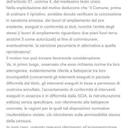
dell’articolo 37, comma 4, del medesimo testo unico.
Nella esplicitazione del motivo deducono che “il Comune, prima
di ordinare il ripristino, avrebbe dovuto verificare la concessione
in sanatoria emessa, dei lavori di ampliamento del pre
esistente, eseguiti in conformità ai titoli, nonché l’entità degli
stessi (i lavori di ampliamento riguardano due piani fuori terra
anziché 3 come autorizzati) al fine di commisurare,
eventualmente, la sanzione pecuniaria in alternativa a quella
ripristinatoria”.
Il motivo non può trovare favorevole considerazione.
Va, in primo luogo, osservato che esso richiama norme tra loro
eterogenee, evidentemente riferite a fattispecie tra loro
incompatibili (concernenti gli interventi eseguiti in parziale
difformità dal titolo, gli interventi eseguiti in base a permesso di
costruire annullato, l’accertamento di conformità di interventi
eseguiti in assenza o in difformità dalla SCIA, la ristrutturazione
edilizia) senza specificare, con riferimento alla fattispecie
concreta, le ragioni per le quali tali disposizioni normative
risulterebbero violate; ciò ridondando sulla ammissibilità stessa
della censura.
In ogni caso, volendo operarsi riferimento all’argomentazione