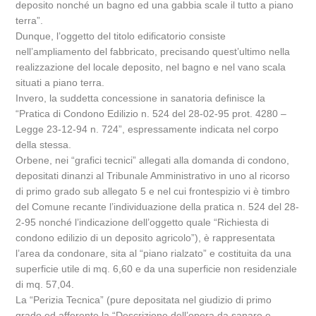
deposito nonché un bagno ed una gabbia scale il tutto a piano
terra”.
Dunque, l’oggetto del titolo edificatorio consiste
nell’ampliamento del fabbricato, precisando quest’ultimo nella
realizzazione del locale deposito, nel bagno e nel vano scala
situati a piano terra.
Invero, la suddetta concessione in sanatoria definisce la
“Pratica di Condono Edilizio n. 524 del 28-02-95 prot. 4280 –
Legge 23-12-94 n. 724”, espressamente indicata nel corpo
della stessa.
Orbene, nei “grafici tecnici” allegati alla domanda di condono,
depositati dinanzi al Tribunale Amministrativo in uno al ricorso
di primo grado sub allegato 5 e nel cui frontespizio vi è timbro
del Comune recante l’individuazione della pratica n. 524 del 28-
2-95 nonché l’indicazione dell’oggetto quale “Richiesta di
condono edilizio di un deposito agricolo”), è rappresentata
l’area da condonare, sita al “piano rialzato” e costituita da una
superficie utile di mq. 6,60 e da una superficie non residenziale
di mq. 57,04.
La “Perizia Tecnica” (pure depositata nel giudizio di primo
grado ed afferente la “Descrizione dell’opera da sanare e