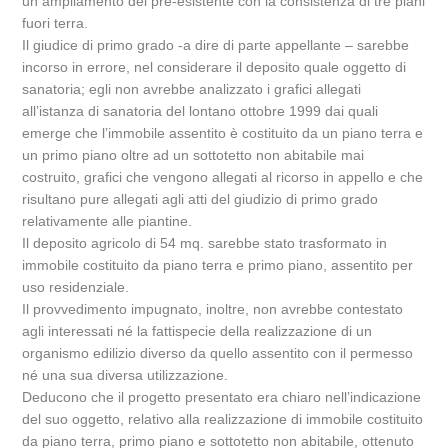
un ampliamento del pre-esistente con la consistenza di tre piani
fuori terra.
Il giudice di primo grado -a dire di parte appellante – sarebbe
incorso in errore, nel considerare il deposito quale oggetto di
sanatoria; egli non avrebbe analizzato i grafici allegati
all’istanza di sanatoria del lontano ottobre 1999 dai quali
emerge che l’immobile assentito è costituito da un piano terra e
un primo piano oltre ad un sottotetto non abitabile mai
costruito, grafici che vengono allegati al ricorso in appello e che
risultano pure allegati agli atti del giudizio di primo grado
relativamente alle piantine.
Il deposito agricolo di 54 mq. sarebbe stato trasformato in
immobile costituito da piano terra e primo piano, assentito per
uso residenziale.
Il provvedimento impugnato, inoltre, non avrebbe contestato
agli interessati né la fattispecie della realizzazione di un
organismo edilizio diverso da quello assentito con il permesso
né una sua diversa utilizzazione.
Deducono che il progetto presentato era chiaro nell’indicazione
del suo oggetto, relativo alla realizzazione di immobile costituito
da piano terra, primo piano e sottotetto non abitabile, ottenuto