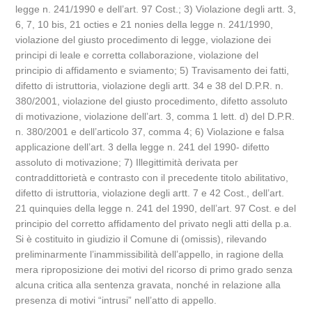
legge n. 241/1990 e dell’art. 97 Cost.; 3) Violazione degli artt. 3,
6, 7, 10 bis, 21 octies e 21 nonies della legge n. 241/1990,
violazione del giusto procedimento di legge, violazione dei
principi di leale e corretta collaborazione, violazione del
principio di affidamento e sviamento; 5) Travisamento dei fatti,
difetto di istruttoria, violazione degli artt. 34 e 38 del D.P.R. n.
380/2001, violazione del giusto procedimento, difetto assoluto
di motivazione, violazione dell’art. 3, comma 1 lett. d) del D.P.R.
n. 380/2001 e dell’articolo 37, comma 4; 6) Violazione e falsa
applicazione dell’art. 3 della legge n. 241 del 1990- difetto
assoluto di motivazione; 7) Illegittimità derivata per
contraddittorietà e contrasto con il precedente titolo abilitativo,
difetto di istruttoria, violazione degli artt. 7 e 42 Cost., dell’art.
21 quinquies della legge n. 241 del 1990, dell’art. 97 Cost. e del
principio del corretto affidamento del privato negli atti della p.a.
Si è costituito in giudizio il Comune di (omissis), rilevando
preliminarmente l’inammissibilità dell’appello, in ragione della
mera riproposizione dei motivi del ricorso di primo grado senza
alcuna critica alla sentenza gravata, nonché in relazione alla
presenza di motivi “intrusi” nell’atto di appello.