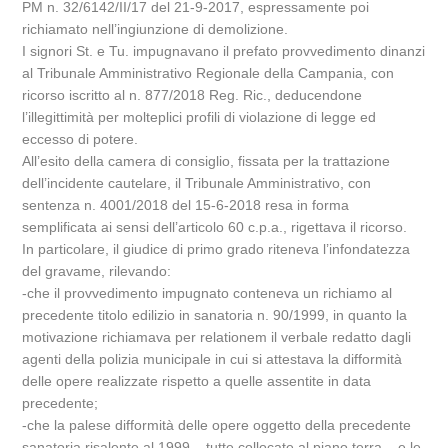
PM n. 32/6142/II/17 del 21-9-2017, espressamente poi
richiamato nell’ingiunzione di demolizione.
I signori St. e Tu. impugnavano il prefato provvedimento dinanzi
al Tribunale Amministrativo Regionale della Campania, con
ricorso iscritto al n. 877/2018 Reg. Ric., deducendone
l’illegittimità per molteplici profili di violazione di legge ed
eccesso di potere.
All’esito della camera di consiglio, fissata per la trattazione
dell’incidente cautelare, il Tribunale Amministrativo, con
sentenza n. 4001/2018 del 15-6-2018 resa in forma
semplificata ai sensi dell’articolo 60 c.p.a., rigettava il ricorso.
In particolare, il giudice di primo grado riteneva l’infondatezza
del gravame, rilevando:
-che il provvedimento impugnato conteneva un richiamo al
precedente titolo edilizio in sanatoria n. 90/1999, in quanto la
motivazione richiamava per relationem il verbale redatto dagli
agenti della polizia municipale in cui si attestava la difformità
delle opere realizzate rispetto a quelle assentite in data
precedente;
-che la palese difformità delle opere oggetto della precedente
sanatoria risalente al 1999 – tutte collocate al piano terra – e le