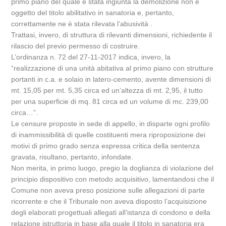
primo piano del quale è stata ingiunta la demolizione non è
oggetto del titolo abilitativo in sanatoria e, pertanto,
correttamente ne è stata rilevata l’abusività .
Trattasi, invero, di struttura di rilevanti dimensioni, richiedente il
rilascio del previo permesso di costruire.
L’ordinanza n. 72 del 27-11-2017 indica, invero, la
“realizzazione di una unità abitativa al primo piano con strutture
portanti in c.a. e solaio in latero-cemento, avente dimensioni di
mt. 15,05 per mt. 5,35 circa ed un’altezza di mt. 2,95, il tutto
per una superficie di mq. 81 circa ed un volume di mc. 239,00
circa…”.
Le censure proposte in sede di appello, in disparte ogni profilo
di inammissibilità di quelle costituenti mera riproposizione dei
motivi di primo grado senza espressa critica della sentenza
gravata, risultano, pertanto, infondate.
Non merita, in primo luogo, pregio la doglianza di violazione del
principio dispositivo con metodo acquisitivo, lamentandosi che il
Comune non aveva preso posizione sulle allegazioni di parte
ricorrente e che il Tribunale non aveva disposto l’acquisizione
degli elaborati progettuali allegati all’istanza di condono e della
relazione istruttoria in base alla quale il titolo in sanatoria era