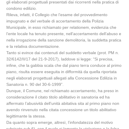
gli elaborati progettuali presentati dai ricorrenti nella pratica di
condono edilizio.
Rileva, infatti, il Collegio che l’esame del provvedimento
impugnato e del verbale di accertamento della Polizia
Municipale, in esso richiamato per relationem, evidenzia che
l’ente locale ha tenuto presente, nell’accertamento dell’abuso e
nella irrogazione della sanzione demolitoria, la suddetta pratica
e la relativa documentazione.
Tanto si evince dai contenuti del suddetto verbale (prot. PM n.
32/6142/II/17 del 21-9-2017), laddove si legge: “Si precisa,
infine, che la gabbia scala che dal piano terra conduce al primo
piano, risulta essere eseguita in difformità da quella riportata
negli elaborati progettuali allegati alla Concessione Edilizia in
Sanatoria n. 90 del 30-6-1999”.
Dunque, il Comune, nel richiamato accertamento, ha preso in
considerazione il citato titolo abilitativo in sanatoria ed ha
affermato l’abusività dell’unità abitativa sita al primo piano non
avendo rinvenuto nella citata concessione un titolo abilitativo
legittimante la stessa.
Da quanto sopra emerge, altresì, l’infondatezza del motivo
rubricato sub 6), con il quale si lamenta la violazione e la falsa