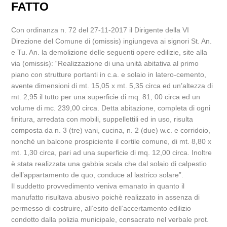
FATTO
Con ordinanza n. 72 del 27-11-2017 il Dirigente della VI
Direzione del Comune di (omissis) ingiungeva ai signori St. An.
e Tu. An. la demolizione delle seguenti opere edilizie, site alla
via (omissis): “Realizzazione di una unità abitativa al primo
piano con strutture portanti in c.a. e solaio in latero-cemento,
avente dimensioni di mt. 15,05 x mt. 5,35 circa ed un’altezza di
mt. 2,95 il tutto per una superficie di mq. 81, 00 circa ed un
volume di mc. 239,00 circa. Detta abitazione, completa di ogni
finitura, arredata con mobili, suppellettili ed in uso, risulta
composta da n. 3 (tre) vani, cucina, n. 2 (due) w.c. e corridoio,
nonché un balcone prospiciente il cortile comune, di mt. 8,80 x
mt. 1,30 circa, pari ad una superficie di mq. 12,00 circa. Inoltre
è stata realizzata una gabbia scala che dal solaio di calpestio
dell’appartamento de quo, conduce al lastrico solare”.
Il suddetto provvedimento veniva emanato in quanto il
manufatto risultava abusivo poichè realizzato in assenza di
permesso di costruire, all’esito dell’accertamento edilizio
condotto dalla polizia municipale, consacrato nel verbale prot.