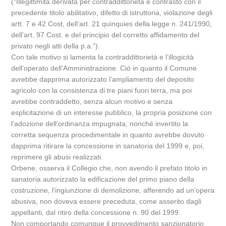
(“Illegittimità derivata per contraddittorietà e contrasto con il
precedente titolo abilitativo, difetto di istruttoria, violazione degli
artt. 7 e 42 Cost, dell’art. 21 quinquies della legge n. 241/1990,
dell’art. 97 Cost. e del principio del corretto affidamento del
privato negli atti della p.a.”).
Con tale motivo si lamenta la contraddittorietà e l’illogicità
dell’operato dell’Amministrazione. Ciò in quanto il Comune
avrebbe dapprima autorizzato l’ampliamento del deposito
agricolo con la consistenza di tre piani fuori terra, ma poi
avrebbe contraddetto, senza alcun motivo e senza
esplicitazione di un interesse pubblico, la propria posizione con
l’adozione dell’ordinanza impugnata; nonché invertito la
corretta sequenza procedimentale in quanto avrebbe dovuto
dapprima ritirare la concessione in sanatoria del 1999 e, poi,
reprimere gli abusi realizzati.
Orbene, osserva il Collegio che, non avendo il prefato titolo in
sanatoria autorizzato la edificazione del primo piano della
costruzione, l’ingiunzione di demolizione, afferendo ad un’opera
abusiva, non doveva essere preceduta, come asserito dagli
appellanti, dal ritiro della concessione n. 90 del 1999.
Non comportando comunque il provvedimento sanzionatorio