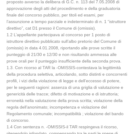
proposto avverso la delibera di G.C. n. 113 del 7.05.2008 di
approvazione degli atti del procedimento e della graduatoria
finale del concorso pubblico, per titoli ed esami, per
l’assunzione a tempo parziale e indeterminato di n. 1 “istruttore
direttivo”, cat D1 presso il Comune di (omissis).
1.2 L’appellante partecipava al concorso per 1 posto di
istruttore direttivo pubblicato sull’albo pretorio del Comune di
(omissis) in data 4.01.2008, riportando alle prove scritte il
punteggio di 21/30 e 12/30 e non risultando ammessa alle
prove orali per il punteggio insufficiente della seconda prova.
1.3. Con ricorso al TAR la -OMISSIS-contestava la legittimità
della procedura selettiva, articolando, sotto distinti e concorrenti
profili, i vizi della violazione di legge e dell’eccesso di potere,
per le seguenti ragioni: assenza di una griglia di valutazione e
genericità delle tracce; difetto di motivazione e di istruttoria;
erroneità nella valutazione della prova scritta; violazione della
regola dell’anonimato; incompetenza e violazione del
Regolamento comunale; incompatibilità ; violazione del bando
di concorso.
1.4 Con sentenza n. -OMISSIS-il TAR respingeva il ricorso,
ritenendolo infondato, compensando tra le parti le spese di