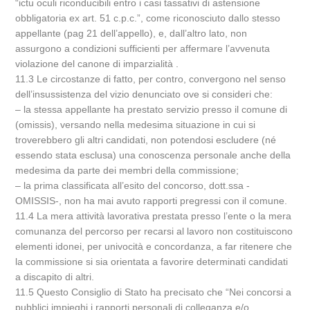
“ictu oculi riconducibili entro i casi tassativi di astensione
obbligatoria ex art. 51 c.p.c.”, come riconosciuto dallo stesso
appellante (pag 21 dell’appello), e, dall’altro lato, non
assurgono a condizioni sufficienti per affermare l’avvenuta
violazione del canone di imparzialità .
11.3 Le circostanze di fatto, per contro, convergono nel senso
dell’insussistenza del vizio denunciato ove si consideri che:
– la stessa appellante ha prestato servizio presso il comune di
(omissis), versando nella medesima situazione in cui si
troverebbero gli altri candidati, non potendosi escludere (né
essendo stata esclusa) una conoscenza personale anche della
medesima da parte dei membri della commissione;
– la prima classificata all’esito del concorso, dott.ssa -
OMISSIS-, non ha mai avuto rapporti pregressi con il comune.
11.4 La mera attività lavorativa prestata presso l’ente o la mera
comunanza del percorso per recarsi al lavoro non costituiscono
elementi idonei, per univocità e concordanza, a far ritenere che
la commissione si sia orientata a favorire determinati candidati
a discapito di altri.
11.5 Questo Consiglio di Stato ha precisato che “Nei concorsi a
pubblici impieghi i rapporti personali di colleganza e/o