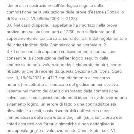
idonei alla ricostruzione dell’iter logico seguito dalla
commissione nella valutazione delle prove d’esame (Consiglio
di Stato sez. VI, 08/05/2008. n. 2128).
3.6 Nel caso di specie, l’appellante ha riportato nella prova
pratica una valutazione pari a 12/30, non sufficiente per il
superamento del concorso ai sensi dell’art. 6 del regolamento e
dei criteri indicati dalla Commissione nel verbale n. 2.
3.7 I criteri indicati appaiono sufficientemente puntuali per
consentire la ricostruzione dell’iter logico seguito dalla
commissione nella valutazione degli elaborati, mentre- come
ribadito anche di recente da questa Sezione (cfr. Cons. Stato,
sez. II, 18/06/2021 n. 4717 con riferimento al concorso
notarile)- è sottratto al sindacato del giudice amministrativo
l’esame nel merito del giudizio espresso dalla commissione,
salvo i casi in cui sussistano elementi idonei a evidenziarne uno
sviamento logico, un errore di fatto o una contraddittorietà
rilevabile ictu oculi, ossia riscontrabili dall’esterno e con
immediatezza dalla sola lettura degli atti (sulla sufficienza dei
criteri espressi con formule sintetiche e non dettagliate in
un’apposita griglia di valutazione, cfr. Cons. Stato, sez. VI,