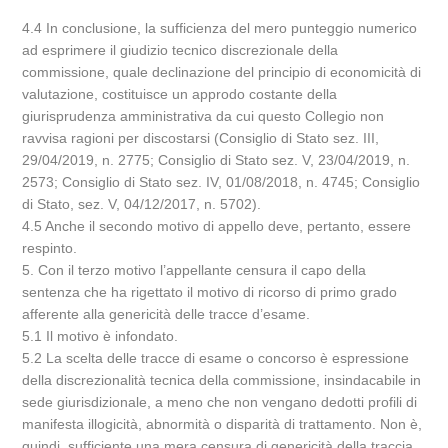
4.4 In conclusione, la sufficienza del mero punteggio numerico
ad esprimere il giudizio tecnico discrezionale della
commissione, quale declinazione del principio di economicità di
valutazione, costituisce un approdo costante della
giurisprudenza amministrativa da cui questo Collegio non
ravvisa ragioni per discostarsi (Consiglio di Stato sez. III,
29/04/2019, n. 2775; Consiglio di Stato sez. V, 23/04/2019, n.
2573; Consiglio di Stato sez. IV, 01/08/2018, n. 4745; Consiglio
di Stato, sez. V, 04/12/2017, n. 5702).
4.5 Anche il secondo motivo di appello deve, pertanto, essere
respinto.
5. Con il terzo motivo l’appellante censura il capo della
sentenza che ha rigettato il motivo di ricorso di primo grado
afferente alla genericità delle tracce d’esame.
5.1 Il motivo è infondato.
5.2 La scelta delle tracce di esame o concorso è espressione
della discrezionalità tecnica della commissione, insindacabile in
sede giurisdizionale, a meno che non vengano dedotti profili di
manifesta illogicità, abnormità o disparità di trattamento. Non è,
quindi, sufficiente una mera censura di genericità della traccia,