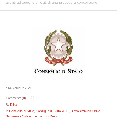
aventi ad oggetto gli esiti di una procedura concorsuale
5 NOVEMBRE 2021
Comments (
0
)
0
By
D'Isa
In
Consiglio di Stato
,
Consiglio di Stato 2021
,
Diritto Amministrativo
,
Sentenze - Ordinanze
,
Sezioni Diritto