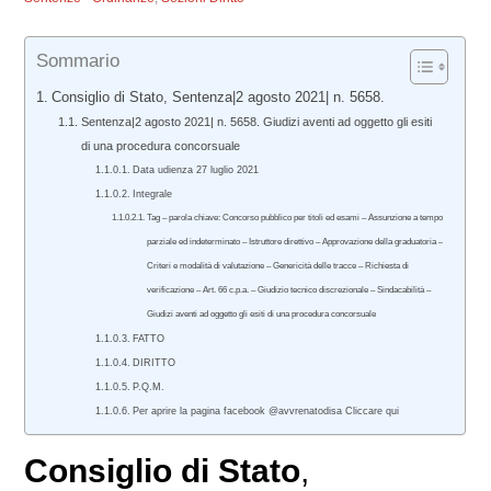
Sommario
Consiglio di Stato, Sentenza|2 agosto 2021| n. 5658.
Sentenza|2 agosto 2021| n. 5658. Giudizi aventi ad oggetto gli esiti
di una procedura concorsuale
Data udienza 27 luglio 2021
Integrale
Tag – parola chiave: Concorso pubblico per titoli ed esami – Assunzione a tempo
parziale ed indeterminato – Istruttore direttivo – Approvazione della graduatoria –
Criteri e modalità di valutazione – Genericità delle tracce – Richiesta di
verificazione – Art. 66 c.p.a. – Giudizio tecnico discrezionale – Sindacabilità –
Giudizi aventi ad oggetto gli esiti di una procedura concorsuale
FATTO
DIRITTO
P.Q.M.
Per aprire la pagina facebook @avvrenatodisa Cliccare qui
Consiglio di Stato
,