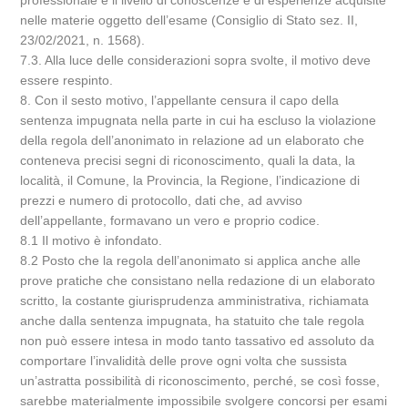
professionale e il livello di conoscenze e di esperienze acquisite
nelle materie oggetto dell’esame (Consiglio di Stato sez. II,
23/02/2021, n. 1568).
7.3. Alla luce delle considerazioni sopra svolte, il motivo deve
essere respinto.
8. Con il sesto motivo, l’appellante censura il capo della
sentenza impugnata nella parte in cui ha escluso la violazione
della regola dell’anonimato in relazione ad un elaborato che
conteneva precisi segni di riconoscimento, quali la data, la
località, il Comune, la Provincia, la Regione, l’indicazione di
prezzi e numero di protocollo, dati che, ad avviso
dell’appellante, formavano un vero e proprio codice.
8.1 Il motivo è infondato.
8.2 Posto che la regola dell’anonimato si applica anche alle
prove pratiche che consistano nella redazione di un elaborato
scritto, la costante giurisprudenza amministrativa, richiamata
anche dalla sentenza impugnata, ha statuito che tale regola
non può essere intesa in modo tanto tassativo ed assoluto da
comportare l’invalidità delle prove ogni volta che sussista
un’astratta possibilità di riconoscimento, perché, se così fosse,
sarebbe materialmente impossibile svolgere concorsi per esami