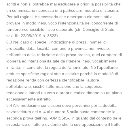
scritti e non si potrebbe mai escludere a priori la possibilità che
un commissario riconosca una particolare modalità di stesura.
Per tali ragioni, è necessario che emergano elementi atti a
provare in modo inequivoco l’intenzionalità del concorrente di
rendere riconoscibile il suo elaborato (cfr. Consiglio di Stato
sez. III, 22/05/2019 n. 3323).
8.3 Nel caso di specie, l’indicazione di prezzi, numeri di
protocollo, data, località, comune e provincia non riveste,
nell’ambito della redazione della prova pratica, quel carattere di
idoneità ed intenzionalità tale da ritenere inequivocabilmente
infranta, in concreto, la regola dell’anonimato. Né l’appellante
deduce specifiche ragioni atte a chiarire perché la modalità di
redazione renda con certezza identificabile l’autore
dell’elaborato, sicché l’affermazione che la sequenza
redazionale integri un vero e proprio codice rimane su un piano
eccessivamente astratto.
8.4 Alle medesime conclusioni deve pervenirsi per la dedotta
sovrascrittura del n. 4 al numero 3 sulla busta contenente la
seconda prova dell’ing. -OMISSIS-, in quanto dal contesto delle
circostanze di fatto è evidente che la sovrapposizione è il frutto