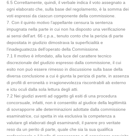
6.5 Correttamente, quindi, il verbale indica il voto assegnato a
ogni elaborato che, sulla base del regolamento, è la somma dei
voti espressi da ciascun componente della commissione.
7. Con il quinto motivo l’appellante censura la sentenza
impugnata nella parte in cui non ha disposto una verificazione
ai sensi dell’art. 66 c.p.a., tenuto conto che la perizia di parte
depositata in giudizio dimostrava la superficialità e
l’inadeguatezza dell’operato della Commissione.
7.1 Il motivo è infondato, alla luce del carattere tecnico
discrezionale del giudizio espresso dalla commissione, il cui
esito non può essere rimesso in discussione sulla base della
diversa conclusione a cui è giunta la perizia di parte, in assenza
di profili di erroneità o irragionevolezza riscontrabili ab externo
e ictu oculi dalla sola lettura degli atti.
7.2 Nei giudizi aventi ad oggetto gli esiti di una procedura
concorsuale, infatti, non è consentito al giudice della legittimità
di sovrapporre alle determinazioni adottate dalla commissione
esaminatrice, cui spetta in via esclusiva la competenza a
valutare gli elaborati degli esaminandi, il parere pro veritate
reso da un perito di parte, quale che sia la sua qualifica