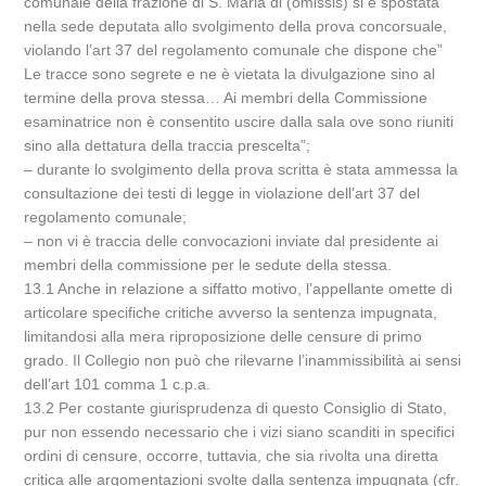
comunale della frazione di S. Maria di (omissis) si è spostata
nella sede deputata allo svolgimento della prova concorsuale,
violando l’art 37 del regolamento comunale che dispone che”
Le tracce sono segrete e ne è vietata la divulgazione sino al
termine della prova stessa… Ai membri della Commissione
esaminatrice non è consentito uscire dalla sala ove sono riuniti
sino alla dettatura della traccia prescelta”;
– durante lo svolgimento della prova scritta è stata ammessa la
consultazione dei testi di legge in violazione dell’art 37 del
regolamento comunale;
– non vi è traccia delle convocazioni inviate dal presidente ai
membri della commissione per le sedute della stessa.
13.1 Anche in relazione a siffatto motivo, l’appellante omette di
articolare specifiche critiche avverso la sentenza impugnata,
limitandosi alla mera riproposizione delle censure di primo
grado. Il Collegio non può che rilevarne l’inammissibilità ai sensi
dell’art 101 comma 1 c.p.a.
13.2 Per costante giurisprudenza di questo Consiglio di Stato,
pur non essendo necessario che i vizi siano scanditi in specifici
ordini di censure, occorre, tuttavia, che sia rivolta una diretta
critica alle argomentazioni svolte dalla sentenza impugnata (cfr.