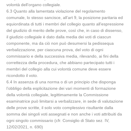
volontà dell’organo collegiale.
6.3 Quanto alla lamentata violazione del regolamento
comunale, lo stesso sancisce, all’art 9, la posizione paritaria ed
equiordinata di tutti i membri del collegio quanto all’espressione
del giudizio di merito delle prove, così che, in caso di dissenso,
il giudizio collegiale è dato dalla media dei voti di ciascun
componente, ma da ciò non può desumersi la pedissequa
verbalizzazione, per ciascuna prova, del voto di ogni
commissario e della successiva media, rilevando, ai fini della
correttezza della procedura, che abbiano partecipato tutti i
membri del collegio alla cui volontà comune deve essere
ricondotto il voto.
6.4 In assenza di una norma o di un principio che disponga
l’obbligo della esplicitazione dei vari momenti di formazione
della volontà collegiale, legittimamente la Commissione
esaminatrice può limitarsi a verbalizzare, in sede di valutazione
delle prove scritte, il solo voto complessivo risultante dalla
somma dei singoli voti assegnati e non anche i voti attribuiti da
ogni singolo commissario (cfr. Consiglio di Stato sez. IV,
12/02/2021, n. 690)