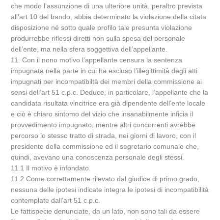
che modo l’assunzione di una ulteriore unità, peraltro prevista
all’art 10 del bando, abbia determinato la violazione della citata
disposizione né sotto quale profilo tale presunta violazione
produrrebbe riflessi diretti non sulla spesa del personale
dell’ente, ma nella sfera soggettiva dell’appellante.
11. Con il nono motivo l’appellante censura la sentenza
impugnata nella parte in cui ha escluso l’illegittimità degli atti
impugnati per incompatibiltà dei membri della commissione ai
sensi dell’art 51 c.p.c. Deduce, in particolare, l’appellante che la
candidata risultata vincitrice era già dipendente dell’ente locale
e ciò è chiaro sintomo del vizio che insanabilmente inficia il
provvedimento impugnato, mentre altri concorrenti avrebbe
percorso lo stesso tratto di strada, nei giorni di lavoro, con il
presidente della commissione ed il segretario comunale che,
quindi, avevano una conoscenza personale degli stessi.
11.1 Il motivo è infondato.
11.2 Come correttamente rilevato dal giudice di primo grado,
nessuna delle ipotesi indicate integra le ipotesi di incompatibilità
contemplate dall’art 51 c.p.c.
Le fattispecie denunciate, da un lato, non sono tali da essere