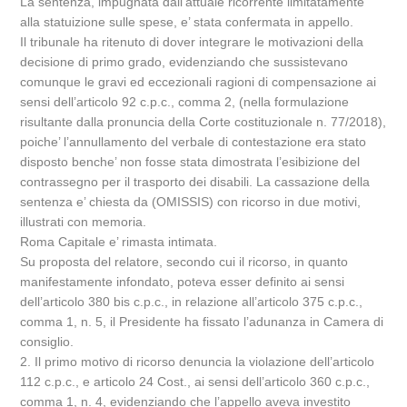
La sentenza, impugnata dall’attuale ricorrente limitatamente
alla statuizione sulle spese, e’ stata confermata in appello.
Il tribunale ha ritenuto di dover integrare le motivazioni della
decisione di primo grado, evidenziando che sussistevano
comunque le gravi ed eccezionali ragioni di compensazione ai
sensi dell’articolo 92 c.p.c., comma 2, (nella formulazione
risultante dalla pronuncia della Corte costituzionale n. 77/2018),
poiche’ l’annullamento del verbale di contestazione era stato
disposto benche’ non fosse stata dimostrata l’esibizione del
contrassegno per il trasporto dei disabili. La cassazione della
sentenza e’ chiesta da (OMISSIS) con ricorso in due motivi,
illustrati con memoria.
Roma Capitale e’ rimasta intimata.
Su proposta del relatore, secondo cui il ricorso, in quanto
manifestamente infondato, poteva esser definito ai sensi
dell’articolo 380 bis c.p.c., in relazione all’articolo 375 c.p.c.,
comma 1, n. 5, il Presidente ha fissato l’adunanza in Camera di
consiglio.
2. Il primo motivo di ricorso denuncia la violazione dell’articolo
112 c.p.c., e articolo 24 Cost., ai sensi dell’articolo 360 c.p.c.,
comma 1, n. 4, evidenziando che l’appello aveva investito