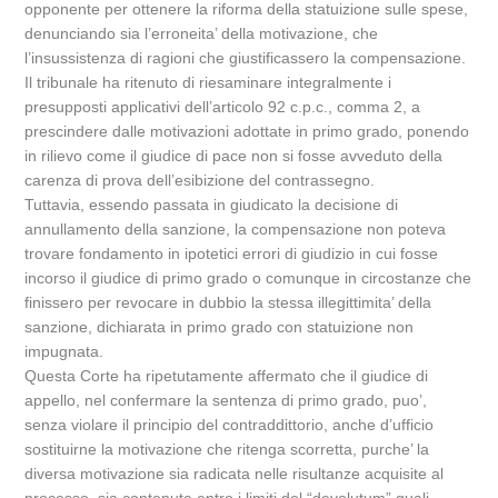
opponente per ottenere la riforma della statuizione sulle spese,
denunciando sia l’erroneita’ della motivazione, che
l’insussistenza di ragioni che giustificassero la compensazione.
Il tribunale ha ritenuto di riesaminare integralmente i
presupposti applicativi dell’articolo 92 c.p.c., comma 2, a
prescindere dalle motivazioni adottate in primo grado, ponendo
in rilievo come il giudice di pace non si fosse avveduto della
carenza di prova dell’esibizione del contrassegno.
Tuttavia, essendo passata in giudicato la decisione di
annullamento della sanzione, la compensazione non poteva
trovare fondamento in ipotetici errori di giudizio in cui fosse
incorso il giudice di primo grado o comunque in circostanze che
finissero per revocare in dubbio la stessa illegittimita’ della
sanzione, dichiarata in primo grado con statuizione non
impugnata.
Questa Corte ha ripetutamente affermato che il giudice di
appello, nel confermare la sentenza di primo grado, puo’,
senza violare il principio del contraddittorio, anche d’ufficio
sostituirne la motivazione che ritenga scorretta, purche’ la
diversa motivazione sia radicata nelle risultanze acquisite al