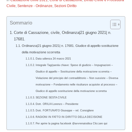
In
Cassazione civile 2021
,
Corte di Cassazione
,
Diritto Civile e Procedura
Civile
,
Sentenze - Ordinanze
,
Sezioni Diritto
Sommario
Corte di Cassazione, civile, Ordinanza|21 giugno 2021| n.
17681.
Ordinanza|21 giugno 2021| n. 17681. Giudice di appello sostituzione
della motivazione scorretta
Data udienza 24 marzo 2021
Integrale Tag/parola chiave: Spese di giudizio – Impugnazioni –
Giudice di appello – Sostituzione della motivazione scorretta –
Violazione del principio del contraddittorio – Non sussiste – Diversa
motivazione – Fondamento nelle risultanze acquisite al processo –
Giudice di appello sostituzione della motivazione scorretta
SEZIONE SESTA CIVILE
Dott. ORILIA Lorenzo – Presidente
Dott. FORTUNATO Giuseppe – rel. Consigliere
RAGIONI IN FATTO IN DIRITTO DELLA DECISIONE
Per aprire la pagina facebook @avvrenatodisa Cliccare qui