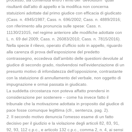
processo, sia contenuta entro i limiti del “devolutum” quali
risultanti dall’atto di appello e la modifica non concerna
statuizioni adottate dal primo giudice con efficacia di giudicato
(Cass. n. 4945/1987; Cass. n. 696/2002; Cass. n. 4889/2016;
con riferimento alla pronuncia sulle spese: Cass. n.
11130/21015, nel regime anteriore alle modifiche adottate con
L. n. 69 del 2009; Cass. n. 26083/2010; Cass. n. 7815/2016).
Nella specie il rilievo, operato d’ufficio solo in appello, riguardo
alla carenza di prova dell’esposizione del predetto
contrassegno, eccedeva dall’ambito delle questioni devolute al
giudice di secondo grado, risolvendosi nell’evidenziazione di un
presunto motivo di infondatezza dell’opposizione, contrastante
con la statuizione di annullamento del verbale, non oggetto di
impugnazione e ormai passata in giudicato.
La suddetta circostanza non poteva affatto prendersi in
considerazione per sostenere – come ha invece fatto il
tribunale che la motivazione adottata in proposito dal giudice di
pace fosse comunque legittima (cfr., sentenza, pag. 2).
2. Il secondo motivo denuncia l’omesso esame di un fatto
decisivo per il giudizio e la violazione degli articoli 82, 83, 91,
92, 93, 112 c.p.c., e articolo 132 c.p.c., comma 2, n. 4, ai sensi