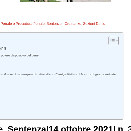
to Penale e Procedura Penale
,
Sentenze - Ordinanze
,
Sezioni Diritto
419.
potere dispositivo del bene
a – Mancanza di autonomo potere dispositivo del bene – E’ configurabile il reato di furto e non di appropriazione indebita
e
, Sentenza|14 ottobre 2021| n. 