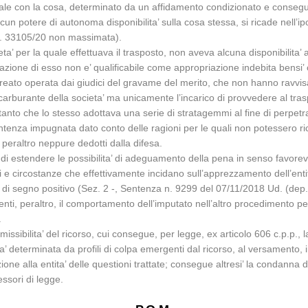
riale con la cosa, determinato da un affidamento condizionato e conseg
un potere di autonoma disponibilita’ sulla cosa stessa, si ricade nell’ipot
 n. 33105/20 non massimata).
eta’ per la quale effettuava il trasposto, non aveva alcuna disponibilita
trazione di esso non e’ qualificabile come appropriazione indebita bensi’
eato operata dai giudici del gravame del merito, che non hanno ravvisato
 carburante della societa’ ma unicamente l’incarico di provvedere al tra
nto che lo stesso adottava una serie di stratagemmi al fine di perpetrar
entenza impugnata dato conto delle ragioni per le quali non potessero ri
, peraltro neppure dedotti dalla difesa.
di estendere le possibilita’ di adeguamento della pena in senso favore
oni e circostanze che effettivamente incidano sull’apprezzamento dell’entita
 di segno positivo (Sez. 2 -, Sentenza n. 9299 del 07/11/2018 Ud. (dep. 
ti, peraltro, il comportamento dell’imputato nell’altro procedimento pena
.
mmissibilita’ del ricorso, cui consegue, per legge, ex articolo 606 c.p.p.
ta’ determinata da profili di colpa emergenti dal ricorso, al versament
ne alla entita’ delle questioni trattate; consegue altresi’ la condanna d
essori di legge.