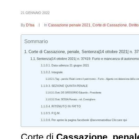
21 GENNAIO 2022
By
D'Isa
In
Cassazione penale 2021
,
Corte di Cassazione
,
Dirit
Sommario
Corte di Cassazione, penale, Sentenza|14 ottobre 2021| n. 37
Sentenza|14 ottobre 2021| n. 37419. Furto e mancanza di autonomo 
Data udienza 21 giugno 2021
Integrale
Tag – parola: Reati contro il patrimonio – Furto – Agente con detenzione della cos
SEZIONE QUINTA PENALE
Dott. DE GREGORIO Eduardo – Presidente
Dott. SESSA Renata – rel. Consigliere
RITENUTO IN FATTO
P.Q.M.
Per aprire la pagina facebook @avvrenatodisa Cliccare qui
Corte di
Cassazione,
penal