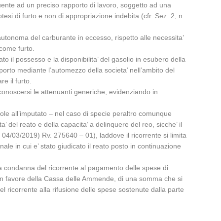
uente ad un preciso rapporto di lavoro, soggetto ad una
esi di furto e non di appropriazione indebita (cfr. Sez. 2, n.
’ autonoma del carburante in eccesso, rispetto alle necessita’
 come furto.
 il possesso e la disponibilita’ del gasolio in esubero della
sporto mediante l’automezzo della societa’ nell’ambito del
e il furto.
conoscersi le attenuanti generiche, evidenziando in
vole all’imputato – nel caso di specie peraltro comunque
’ del reato e della capacita’ a delinquere del reo, sicche’ il
04/03/2019) Rv. 275640 – 01), laddove il ricorrente si limita
le in cui e’ stato giudicato il reato posto in continuazione
, la condanna del ricorrente al pagamento delle spese di
o, in favore della Cassa delle Ammende, di una somma che si
el ricorrente alla rifusione delle spese sostenute dalla parte