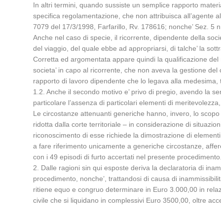
In altri termini, quando sussiste un semplice rapporto mate
specifica regolamentazione, che non attribuisca all’agente alc
7079 del 17/3/1998, Farfarillo, Rv. 178616; nonche’ Sez. 5
Anche nel caso di specie, il ricorrente, dipendente della soci
del viaggio, del quale ebbe ad appropriarsi, di talche’ la sot
Corretta ed argomentata appare quindi la qualificazione del r
societa’ in capo al ricorrente, che non aveva la gestione del
rapporto di lavoro dipendente che lo legava alla medesima, ta
1.2. Anche il secondo motivo e’ privo di pregio, avendo la s
particolare l’assenza di particolari elementi di meritevolezza
Le circostanze attenuanti generiche hanno, invero, lo scopo 
ridotta dalla corte territoriale – in considerazione di situazi
riconoscimento di esse richiede la dimostrazione di elementi
a fare riferimento unicamente a generiche circostanze, afferen
con i 49 episodi di furto accertati nel presente procedimento
2. Dalle ragioni sin qui esposte deriva la declaratoria di ina
procedimento, nonche’, trattandosi di causa di inammissibili
ritiene equo e congruo determinare in Euro 3.000,00 in relazio
civile che si liquidano in complessivi Euro 3500,00, oltre acc