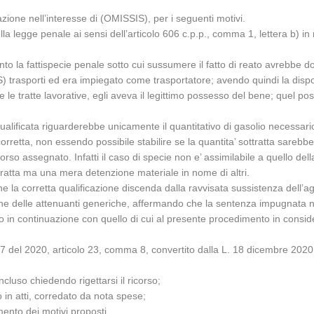
zione nell’interesse di (OMISSIS), per i seguenti motivi.
a legge penale ai sensi dell’articolo 606 c.p.p., comma 1, lettera b) in r
anto la fattispecie penale sotto cui sussumere il fatto di reato avrebbe 
IS) trasporti ed era impiegato come trasportatore; avendo quindi la disp
 le tratte lavorative, egli aveva il legittimo possesso del bene; quel pos
qualificata riguarderebbe unicamente il quantitativo di gasolio necessar
rretta, non essendo possibile stabilire se la quantita’ sottratta sarebbe
rso assegnato. Infatti il caso di specie non e’ assimilabile a quello della
tratta ma una mera detenzione materiale in nome di altri.
he la corretta qualificazione discenda dalla ravvisata sussistenza dell’agg
ne delle attenuanti generiche, affermando che la sentenza impugnata n
to in continuazione con quello di cui al presente procedimento in con
 137 del 2020, articolo 23, comma 8, convertito dalla L. 18 dicembre 2020,
luso chiedendo rigettarsi il ricorso;
o in atti, corredato da nota spese;
mento dei motivi proposti.