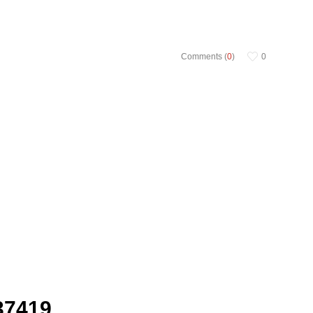
Comments (
0
)
0
37419.