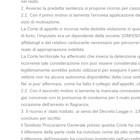
nel resto.
2. Avverso la predetta sentenza si propone ricorso per cassa
2.1. Con il primo motivo si lamenta l’erronea applicazione dell
vizio di motivazione.
La Corte di appello e’ incorsa nella dedotta violazione in qu
di furto; l’imputato era un dipendente della societa’ (OMISS
affidatogli e del relativo carburante necessario per percorrere
reato di appropriazione indebita.
La Corte territoriale ha affermato che invece la detenzione 
ricorrente tale considerazione non puo’ essere considerata co
legittimamente avrebbe potuto utilizzarsi per eseguire il perco
vettore non ha alcuna autonoma disponibilita’ della cosa sot
Ne’ si puo’ affermare, come ha fatto il collegio dell’appello, c
2.2. Con il secondo motivo si lamenta la mancata concessio
gia’ concesse con la pronuncia di condanna per il reato pos
occasione dell’arresto in flagranza.
3. Il ricorso e’ stato trattato, ai sensi del Decreto Legge n.
concluso per iscritto:
il Sostituto Procuratore Generale presso questa Corte ha conc
il difensore della parte civile ha concluso come da atto scritt
il difensore dell’imputato ha concluso insistendo nell’accogli