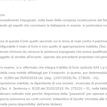
zza.
rovvedimento impugnato, sulla base della compiuta ricostruzione del fatto
do gli aspetti che connotano la fattispecie in esame, in particolare co
nza di questa Corte quello secondo cui in tema di reati contro il patrimo
igurabile il reato di furto e non quello di appropriazione indebita (Se
ritenuto immune da censure la sentenza impugnata che aveva qualificato
getto di vendita all’incanto, operato dai precedenti proprietari nel perio
in esame, si e’ affermato che integra il delitto di furto (articolo 624 c.p
della cosa mobile affidatagli per il trasporto, in quanto, pur detenendo
a n. 31993 del 05/03/2018 Ud. (dep. 12/07/2018) Rv. 273639 – 01).
propriazione indebita, la dipendente di una societa’, incaricata di provv
(Sez. 4, Sentenza n. 8128 del 31/01/2019, Rv. 275215 – 01, nella fatti
 denaro sottratto solo perche’ disponeva della “password” per operare sul
ria autonoma sui conti correnti, trattandosi di facolta’ vincolata alle istr
lla piena disponibilita’ dell’ente titolare).