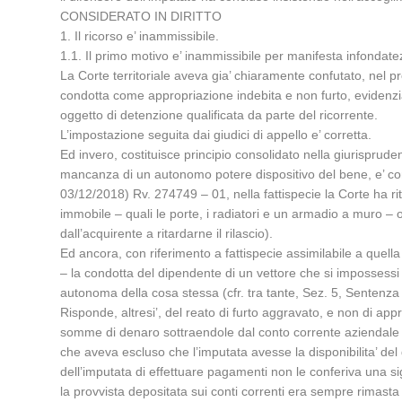
CONSIDERATO IN DIRITTO
1. Il ricorso e’ inammissibile.
1.1. Il primo motivo e’ inammissibile per manifesta infondate
La Corte territoriale aveva gia’ chiaramente confutato, nel p
condotta come appropriazione indebita e non furto, evidenzian
oggetto di detenzione qualificata da parte del ricorrente.
L’impostazione seguita dai giudici di appello e’ corretta.
Ed invero, costituisce principio consolidato nella giurisprude
mancanza di un autonomo potere dispositivo del bene, e’ conf
03/12/2018) Rv. 274749 – 01, nella fattispecie la Corte ha 
immobile – quali le porte, i radiatori e un armadio a muro – og
dall’acquirente a ritardarne il rilascio).
Ed ancora, con riferimento a fattispecie assimilabile a quella 
– la condotta del dipendente di un vettore che si impossessi 
autonoma della cosa stessa (cfr. tra tante, Sez. 5, Sentenz
Risponde, altresi’, del reato di furto aggravato, e non di ap
somme di denaro sottraendole dal conto corrente aziendale 
che aveva escluso che l’imputata avesse la disponibilita’ del
dell’imputata di effettuare pagamenti non le conferiva una signo
la provvista depositata sui conti correnti era sempre rimasta ne