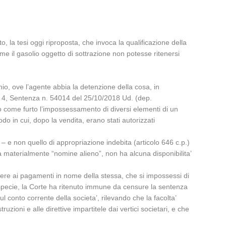
, la tesi oggi riproposta, che invoca la qualificazione della
me il gasolio oggetto di sottrazione non potesse ritenersi
nio, ove l’agente abbia la detenzione della cosa, in
z. 4, Sentenza n. 54014 del 25/10/2018 Ud. (dep.
 come furto l’impossessamento di diversi elementi di un
do in cui, dopo la vendita, erano stati autorizzati
.) – e non quello di appropriazione indebita (articolo 646 c.p.)
la materialmente “nomine alieno”, non ha alcuna disponibilita’
edere ai pagamenti in nome della stessa, che si impossessi di
specie, la Corte ha ritenuto immune da censure la sentenza
 conto corrente della societa’, rilevando che la facolta’
uzioni e alle direttive impartitele dai vertici societari, e che