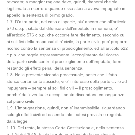
revocata; a maggior ragione deve, quindi, ritenersi che sia
legittimata a ricorrere quando essa stessa aveva impugnato in
appello la sentenza di primo grado.
1.7. D’altra parte, nel caso di specie, piu’ ancora che all’articolo
578 c.p.p., citato dal difensore dell’imputato in memoria, e’
all’articolo 576 c.p.p. che occorre fare riferimento, secondo cui,
ai soli fini della responsabilita’ civile, la parte civile puo’ proporre
ricorso contro la sentenza di proscioglimento, ed all’articolo 622
c.p.p. che regola espressamente l’accoglimento del ricorso
della parte civile contro il proscioglimento dell’imputato, fermi
restando gli effetti penali della sentenza.
1.8. Nella presente vicenda processuale, posto che il fatto
storico certamente sussiste, vi e’ l’interesse della parte civile ad
impugnare – sempre ai soli fini civili – il proscioglimento,
perche’ dall’eventuale accoglimento discendono conseguenze
sul piano civile.
1.9. L’impugnazione, quindi, non e’ inammissibile, riguardando
solo gli effetti civili ed essendo tale ipotesi prevista e regolata
dalla legge.
1.10. Del resto, la stessa Corte Costituzionale, nella sentenza
n. 176 del 2019, ha dichiarato non fondate le questioni di