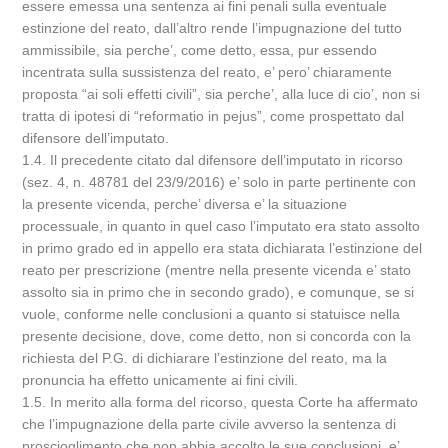
essere emessa una sentenza ai fini penali sulla eventuale
estinzione del reato, dall’altro rende l’impugnazione del tutto
ammissibile, sia perche’, come detto, essa, pur essendo
incentrata sulla sussistenza del reato, e’ pero’ chiaramente
proposta “ai soli effetti civili”, sia perche’, alla luce di cio’, non si
tratta di ipotesi di “reformatio in pejus”, come prospettato dal
difensore dell’imputato.
1.4. Il precedente citato dal difensore dell’imputato in ricorso
(sez. 4, n. 48781 del 23/9/2016) e’ solo in parte pertinente con
la presente vicenda, perche’ diversa e’ la situazione
processuale, in quanto in quel caso l’imputato era stato assolto
in primo grado ed in appello era stata dichiarata l’estinzione del
reato per prescrizione (mentre nella presente vicenda e’ stato
assolto sia in primo che in secondo grado), e comunque, se si
vuole, conforme nelle conclusioni a quanto si statuisce nella
presente decisione, dove, come detto, non si concorda con la
richiesta del P.G. di dichiarare l’estinzione del reato, ma la
pronuncia ha effetto unicamente ai fini civili.
1.5. In merito alla forma del ricorso, questa Corte ha affermato
che l’impugnazione della parte civile avverso la sentenza di
proscioglimento che non abbia accolto le sue conclusioni, e’