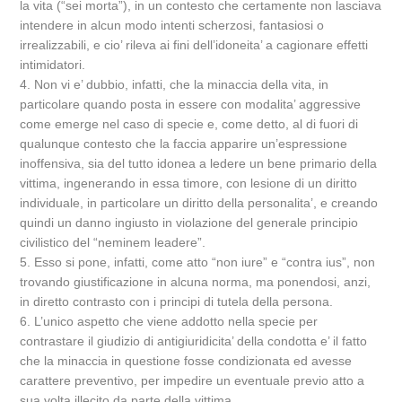
la vita (“sei morta”), in un contesto che certamente non lasciava
intendere in alcun modo intenti scherzosi, fantasiosi o
irrealizzabili, e cio’ rileva ai fini dell’idoneita’ a cagionare effetti
intimidatori.
4. Non vi e’ dubbio, infatti, che la minaccia della vita, in
particolare quando posta in essere con modalita’ aggressive
come emerge nel caso di specie e, come detto, al di fuori di
qualunque contesto che la faccia apparire un’espressione
inoffensiva, sia del tutto idonea a ledere un bene primario della
vittima, ingenerando in essa timore, con lesione di un diritto
individuale, in particolare un diritto della personalita’, e creando
quindi un danno ingiusto in violazione del generale principio
civilistico del “neminem leadere”.
5. Esso si pone, infatti, come atto “non iure” e “contra ius”, non
trovando giustificazione in alcuna norma, ma ponendosi, anzi,
in diretto contrasto con i principi di tutela della persona.
6. L’unico aspetto che viene addotto nella specie per
contrastare il giudizio di antigiuridicita’ della condotta e’ il fatto
che la minaccia in questione fosse condizionata ed avesse
carattere preventivo, per impedire un eventuale previo atto a
sua volta illecito da parte della vittima.