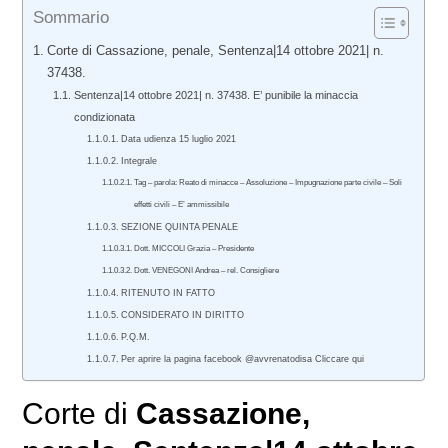
Sommario
Corte di Cassazione, penale, Sentenza|14 ottobre 2021| n.
37438.
Sentenza|14 ottobre 2021| n. 37438. E’ punibile la minaccia
condizionata
Data udienza 15 luglio 2021
Integrale
Tag – parola: Reato di minacce – Assoluzione – Impugnazione parte civile – Soli
effetti civili – E’ ammissibile
SEZIONE QUINTA PENALE
Dott. MICCOLI Grazia – Presidente
Dott. VENEGONI Andrea – rel. Consigliere
RITENUTO IN FATTO
CONSIDERATO IN DIRITTO
P.Q.M.
Per aprire la pagina facebook @avvrenatodisa Cliccare qui
Corte di
Cassazione,