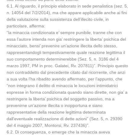
6.1. Al riguardo, il principio elaborato in sede penalistica (sez. 5,
n. 14054 del 7/2/2014), ma che appare applicabile anche ai fini
della valutazione sulla sussistenza dell’illecito civile, in
particolare, afferma:
“la minaccia condizionata e’ sempre punibile, tranne che con
essa l’autore intenda non gia’ restringere la liberta’ psichica del
minacciato, bensi’ prevenire un’azione illecita dello stesso,
rappresentandogli tempestivamente quale reazione legittima il
suo comportamento determinerebbe (Sez. 5, n. 3186 del 4
marzo 1997, PM in proc. Galatei, Rv. 207811)”. Principio questo
non contraddetto dal precedente citato dal ricorrente, che anzi
a sua volta l’ha ribadito avendo affermato, per l’appunto, che
“non integrano il delitto di minaccia le locuzioni intimidatrici
espresse in forma condizionata quando siano dirette, non gia’ a
restringere la liberta’ psichica del soggetto passivo, ma a
prevenirne un’azione illecita o inopportuna e siano
rappresentative della reazione legittima determinata
dall’eventuale realizzazione di dette azioni” (Sez. 5, n. 29390
del 4 maggio 2007, Montorsi, Rv. 237436)”.
6.2. Di conseguenza, o emerge che la minaccia aveva