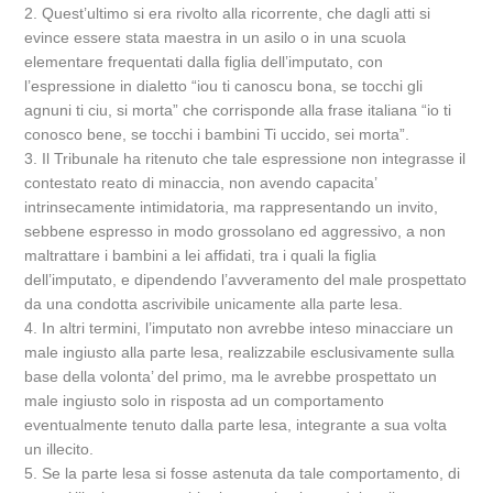
2. Quest’ultimo si era rivolto alla ricorrente, che dagli atti si
evince essere stata maestra in un asilo o in una scuola
elementare frequentati dalla figlia dell’imputato, con
l’espressione in dialetto “iou ti canoscu bona, se tocchi gli
agnuni ti ciu, si morta” che corrisponde alla frase italiana “io ti
conosco bene, se tocchi i bambini Ti uccido, sei morta”.
3. Il Tribunale ha ritenuto che tale espressione non integrasse il
contestato reato di minaccia, non avendo capacita’
intrinsecamente intimidatoria, ma rappresentando un invito,
sebbene espresso in modo grossolano ed aggressivo, a non
maltrattare i bambini a lei affidati, tra i quali la figlia
dell’imputato, e dipendendo l’avveramento del male prospettato
da una condotta ascrivibile unicamente alla parte lesa.
4. In altri termini, l’imputato non avrebbe inteso minacciare un
male ingiusto alla parte lesa, realizzabile esclusivamente sulla
base della volonta’ del primo, ma le avrebbe prospettato un
male ingiusto solo in risposta ad un comportamento
eventualmente tenuto dalla parte lesa, integrante a sua volta
un illecito.
5. Se la parte lesa si fosse astenuta da tale comportamento, di