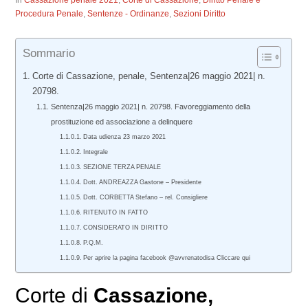
In
Cassazione penale 2021
,
Corte di Cassazione
,
Diritto Penale e
Procedura Penale
,
Sentenze - Ordinanze
,
Sezioni Diritto
Sommario
Corte di Cassazione, penale, Sentenza|26 maggio 2021| n.
20798.
Sentenza|26 maggio 2021| n. 20798. Favoreggiamento della
prostituzione ed associazione a delinquere
Data udienza 23 marzo 2021
Integrale
SEZIONE TERZA PENALE
Dott. ANDREAZZA Gastone – Presidente
Dott. CORBETTA Stefano – rel. Consigliere
RITENUTO IN FATTO
CONSIDERATO IN DIRITTO
P.Q.M.
Per aprire la pagina facebook @avvrenatodisa Cliccare qui
Corte di
Cassazione,