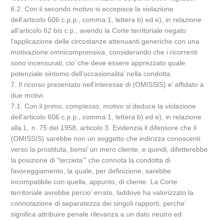
6.2. Con il secondo motivo si eccepisce la violazione
dell’articolo 606 c.p.p., comma 1, lettera b) ed e), in relazione
all’articolo 62 bis c.p., avendo la Corte territoriale negato
l’applicazione delle circostanze attenuanti generiche con una
motivazione omnicomprensiva, considerando che i ricorrenti
sono incensurati, cio’ che deve essere apprezzato quale
potenziale sintomo dell’occasionalita’ nella condotta.
7. Il ricorso presentato nell’interesse di (OMISSIS) e’ affidato a
due motivi.
7.1. Con il primo, complesso, motivo si deduce la violazione
dell’articolo 606 c.p.p., comma 1, lettera b) ed e), in relazione
alla L. n. 75 del 1958, articolo 3. Evidenzia il difensore che il
(OMISSIS) sarebbe non un soggetto che indirizza conoscenti
verso la prostituta, bensi’ un mero cliente, e quindi, difetterebbe
la posizione di “terzieta’” che connota la condotta di
favoreggiamento, la quale, per definizione, sarebbe
incompatibile con quella, appunto, di cliente. La Corte
territoriale avrebbe percio’ errato, laddove ha valorizzato la
connotazione di separatezza dei singoli rapporti, perche’
significa attribuire penale rilevanza a un dato neutro ed