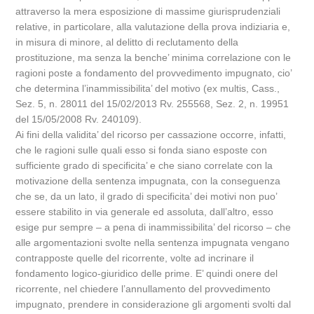
attraverso la mera esposizione di massime giurisprudenziali
relative, in particolare, alla valutazione della prova indiziaria e,
in misura di minore, al delitto di reclutamento della
prostituzione, ma senza la benche’ minima correlazione con le
ragioni poste a fondamento del provvedimento impugnato, cio’
che determina l’inammissibilita’ del motivo (ex multis, Cass.,
Sez. 5, n. 28011 del 15/02/2013 Rv. 255568, Sez. 2, n. 19951
del 15/05/2008 Rv. 240109).
Ai fini della validita’ del ricorso per cassazione occorre, infatti,
che le ragioni sulle quali esso si fonda siano esposte con
sufficiente grado di specificita’ e che siano correlate con la
motivazione della sentenza impugnata, con la conseguenza
che se, da un lato, il grado di specificita’ dei motivi non puo’
essere stabilito in via generale ed assoluta, dall’altro, esso
esige pur sempre – a pena di inammissibilita’ del ricorso – che
alle argomentazioni svolte nella sentenza impugnata vengano
contrapposte quelle del ricorrente, volte ad incrinare il
fondamento logico-giuridico delle prime. E’ quindi onere del
ricorrente, nel chiedere l’annullamento del provvedimento
impugnato, prendere in considerazione gli argomenti svolti dal