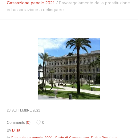
Cassazione penale 2021
/
Favoreggiamento della prostituzione
ed associazione a delinquere
23 SETTEMBRE 2021
Comments (
0
)
0
By
D'Isa