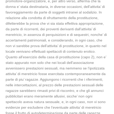
promotore-organizzatore, e, per altro verso, afferma che la
donna e’ stata destinataria, in diverse occasioni, dell’attivita’ di
favoreggiamento da parte di soggetti intranei al sodalizio. In
relazione alla condotta di sfruttamento della prostituzione,
difetterebbe la prova che vi sia stata effettiva appropriazione,
da parte di ricorrenti, dei proventi derivanti dall’attivita’ di
meretricio, in assenza di perquisizioni e di sequestri, nonche’ di
accertamenti patrimoniali, e considerando, in ogni caso, che
non vi sarebbe prova dell’attivita’ di prostituzione, in quanto nel
locale venivano effettuati spettacoli di contenuto erotico.
Quanto all’esercizio della casa di prostituzione (capo 2), non e’
stato appurato non solo che nei locali dell’associazione
avvenissero prestazioni sessuali, ma nemmeno se l’ipotizzata
attivita’ di meretricio fosse esercitata contemporaneamente da
parte di piu’ ragazze. Aggiungono i ricorrenti che i riferimenti,
nelle intercettazioni, al prezzo delle prestazioni sessuali delle
ragazze sarebbero rimasti privi di riscontro, e che gli annunci
pubblicitari erano meramente allusivi, sicche’ non ogni
spettacolo aveva natura sessuale, e, in ogni caso, non vi sono
evidenze per escludere che l’eventuale attivita’ di meretricio
fosse il frutto di autodeterminazione da parte delle ragazze.