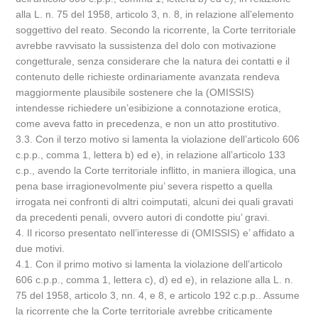
alla L. n. 75 del 1958, articolo 3, n. 8, in relazione all’elemento
soggettivo del reato. Secondo la ricorrente, la Corte territoriale
avrebbe ravvisato la sussistenza del dolo con motivazione
congetturale, senza considerare che la natura dei contatti e il
contenuto delle richieste ordinariamente avanzata rendeva
maggiormente plausibile sostenere che la (OMISSIS)
intendesse richiedere un’esibizione a connotazione erotica,
come aveva fatto in precedenza, e non un atto prostitutivo.
3.3. Con il terzo motivo si lamenta la violazione dell’articolo 606
c.p.p., comma 1, lettera b) ed e), in relazione all’articolo 133
c.p., avendo la Corte territoriale inflitto, in maniera illogica, una
pena base irragionevolmente piu’ severa rispetto a quella
irrogata nei confronti di altri coimputati, alcuni dei quali gravati
da precedenti penali, ovvero autori di condotte piu’ gravi.
4. Il ricorso presentato nell’interesse di (OMISSIS) e’ affidato a
due motivi.
4.1. Con il primo motivo si lamenta la violazione dell’articolo
606 c.p.p., comma 1, lettera c), d) ed e), in relazione alla L. n.
75 del 1958, articolo 3, nn. 4, e 8, e articolo 192 c.p.p.. Assume
la ricorrente che la Corte territoriale avrebbe criticamente