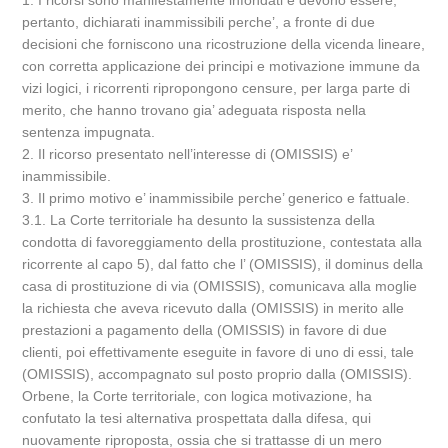
1. I ricorsi sono manifestamente infondati e devono essere,
pertanto, dichiarati inammissibili perche’, a fronte di due
decisioni che forniscono una ricostruzione della vicenda lineare,
con corretta applicazione dei principi e motivazione immune da
vizi logici, i ricorrenti ripropongono censure, per larga parte di
merito, che hanno trovano gia’ adeguata risposta nella
sentenza impugnata.
2. Il ricorso presentato nell’interesse di (OMISSIS) e’
inammissibile.
3. Il primo motivo e’ inammissibile perche’ generico e fattuale.
3.1. La Corte territoriale ha desunto la sussistenza della
condotta di favoreggiamento della prostituzione, contestata alla
ricorrente al capo 5), dal fatto che l’ (OMISSIS), il dominus della
casa di prostituzione di via (OMISSIS), comunicava alla moglie
la richiesta che aveva ricevuto dalla (OMISSIS) in merito alle
prestazioni a pagamento della (OMISSIS) in favore di due
clienti, poi effettivamente eseguite in favore di uno di essi, tale
(OMISSIS), accompagnato sul posto proprio dalla (OMISSIS).
Orbene, la Corte territoriale, con logica motivazione, ha
confutato la tesi alternativa prospettata dalla difesa, qui
nuovamente riproposta, ossia che si trattasse di un mero