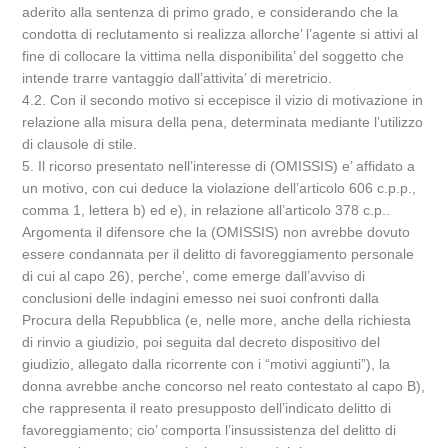
aderito alla sentenza di primo grado, e considerando che la
condotta di reclutamento si realizza allorche’ l’agente si attivi al
fine di collocare la vittima nella disponibilita’ del soggetto che
intende trarre vantaggio dall’attivita’ di meretricio.
4.2. Con il secondo motivo si eccepisce il vizio di motivazione in
relazione alla misura della pena, determinata mediante l’utilizzo
di clausole di stile.
5. Il ricorso presentato nell’interesse di (OMISSIS) e’ affidato a
un motivo, con cui deduce la violazione dell’articolo 606 c.p.p.,
comma 1, lettera b) ed e), in relazione all’articolo 378 c.p..
Argomenta il difensore che la (OMISSIS) non avrebbe dovuto
essere condannata per il delitto di favoreggiamento personale
di cui al capo 26), perche’, come emerge dall’avviso di
conclusioni delle indagini emesso nei suoi confronti dalla
Procura della Repubblica (e, nelle more, anche della richiesta
di rinvio a giudizio, poi seguita dal decreto dispositivo del
giudizio, allegato dalla ricorrente con i “motivi aggiunti”), la
donna avrebbe anche concorso nel reato contestato al capo B),
che rappresenta il reato presupposto dell’indicato delitto di
favoreggiamento; cio’ comporta l’insussistenza del delitto di