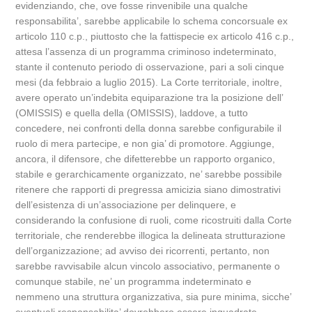
evidenziando, che, ove fosse rinvenibile una qualche
responsabilita’, sarebbe applicabile lo schema concorsuale ex
articolo 110 c.p., piuttosto che la fattispecie ex articolo 416 c.p.,
attesa l’assenza di un programma criminoso indeterminato,
stante il contenuto periodo di osservazione, pari a soli cinque
mesi (da febbraio a luglio 2015). La Corte territoriale, inoltre,
avere operato un’indebita equiparazione tra la posizione dell’
(OMISSIS) e quella della (OMISSIS), laddove, a tutto
concedere, nei confronti della donna sarebbe configurabile il
ruolo di mera partecipe, e non gia’ di promotore. Aggiunge,
ancora, il difensore, che difetterebbe un rapporto organico,
stabile e gerarchicamente organizzato, ne’ sarebbe possibile
ritenere che rapporti di pregressa amicizia siano dimostrativi
dell’esistenza di un’associazione per delinquere, e
considerando la confusione di ruoli, come ricostruiti dalla Corte
territoriale, che renderebbe illogica la delineata strutturazione
dell’organizzazione; ad avviso dei ricorrenti, pertanto, non
sarebbe ravvisabile alcun vincolo associativo, permanente o
comunque stabile, ne’ un programma indeterminato e
nemmeno una struttura organizzativa, sia pure minima, sicche’