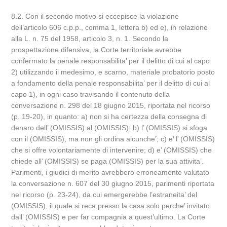
8.2. Con il secondo motivo si eccepisce la violazione
dell’articolo 606 c.p.p., comma 1, lettera b) ed e), in relazione
alla L. n. 75 del 1958, articolo 3, n. 1. Secondo la
prospettazione difensiva, la Corte territoriale avrebbe
confermato la penale responsabilita’ per il delitto di cui al capo
2) utilizzando il medesimo, e scarno, materiale probatorio posto
a fondamento della penale responsabilita’ per il delitto di cui al
capo 1), in ogni caso travisando il contenuto della
conversazione n. 298 del 18 giugno 2015, riportata nel ricorso
(p. 19-20), in quanto: a) non si ha certezza della consegna di
denaro dell’ (OMISSIS) al (OMISSIS); b) l’ (OMISSIS) si sfoga
con il (OMISSIS), ma non gli ordina alcunche’; c) e’ l’ (OMISSIS)
che si offre volontariamente di intervenire; d) e’ (OMISSIS) che
chiede all’ (OMISSIS) se paga (OMISSIS) per la sua attivita’.
Parimenti, i giudici di merito avrebbero erroneamente valutato
la conversazione n. 607 del 30 giugno 2015, parimenti riportata
nel ricorso (p. 23-24), da cui emergerebbe l’estraneita’ del
(OMISSIS), il quale si reca presso la casa solo perche’ invitato
dall’ (OMISSIS) e per far compagnia a quest’ultimo. La Corte