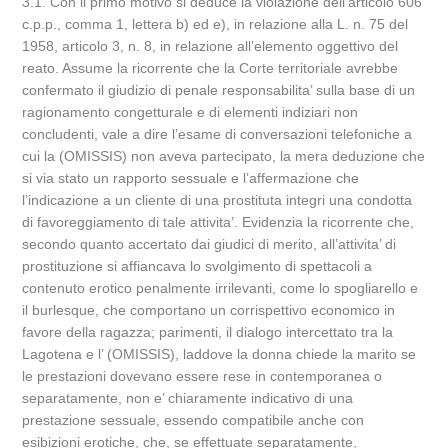
3.1. Con il primo motivo si deduce la violazione dell’articolo 606
c.p.p., comma 1, lettera b) ed e), in relazione alla L. n. 75 del
1958, articolo 3, n. 8, in relazione all’elemento oggettivo del
reato. Assume la ricorrente che la Corte territoriale avrebbe
confermato il giudizio di penale responsabilita’ sulla base di un
ragionamento congetturale e di elementi indiziari non
concludenti, vale a dire l’esame di conversazioni telefoniche a
cui la (OMISSIS) non aveva partecipato, la mera deduzione che
si via stato un rapporto sessuale e l’affermazione che
l’indicazione a un cliente di una prostituta integri una condotta
di favoreggiamento di tale attivita’. Evidenzia la ricorrente che,
secondo quanto accertato dai giudici di merito, all’attivita’ di
prostituzione si affiancava lo svolgimento di spettacoli a
contenuto erotico penalmente irrilevanti, come lo spogliarello e
il burlesque, che comportano un corrispettivo economico in
favore della ragazza; parimenti, il dialogo intercettato tra la
Lagotena e l’ (OMISSIS), laddove la donna chiede la marito se
le prestazioni dovevano essere rese in contemporanea o
separatamente, non e’ chiaramente indicativo di una
prestazione sessuale, essendo compatibile anche con
esibizioni erotiche, che, se effettuate separatamente,