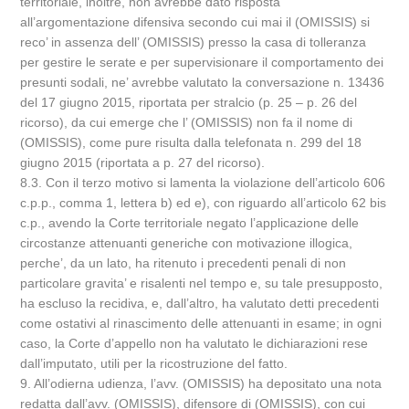
territoriale, inoltre, non avrebbe dato risposta
all’argomentazione difensiva secondo cui mai il (OMISSIS) si
reco’ in assenza dell’ (OMISSIS) presso la casa di tolleranza
per gestire le serate e per supervisionare il comportamento dei
presunti sodali, ne’ avrebbe valutato la conversazione n. 13436
del 17 giugno 2015, riportata per stralcio (p. 25 – p. 26 del
ricorso), da cui emerge che l’ (OMISSIS) non fa il nome di
(OMISSIS), come pure risulta dalla telefonata n. 299 del 18
giugno 2015 (riportata a p. 27 del ricorso).
8.3. Con il terzo motivo si lamenta la violazione dell’articolo 606
c.p.p., comma 1, lettera b) ed e), con riguardo all’articolo 62 bis
c.p., avendo la Corte territoriale negato l’applicazione delle
circostanze attenuanti generiche con motivazione illogica,
perche’, da un lato, ha ritenuto i precedenti penali di non
particolare gravita’ e risalenti nel tempo e, su tale presupposto,
ha escluso la recidiva, e, dall’altro, ha valutato detti precedenti
come ostativi al rinascimento delle attenuanti in esame; in ogni
caso, la Corte d’appello non ha valutato le dichiarazioni rese
dall’imputato, utili per la ricostruzione del fatto.
9. All’odierna udienza, l’avv. (OMISSIS) ha depositato una nota
redatta dall’avv. (OMISSIS), difensore di (OMISSIS), con cui