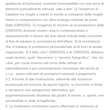
spettacolo di burlesque, essendo incompatibile con una serie di
elementi puntualmente elencati, vale a dire: 1) l’esistenza di
trattative tra moglie e marito in merito ai compensi della moglie
messi in comparazione con altra analoga richiesta da parte
della (OMISSIS); 2) l’esigenza di chiarire se la prestazione della
(OMISSIS) dovesse essere resa in contemporanea o
separatamente in favore dei due clienti indicati dalla ricorrente
al fine di valutare la convenienza dell’affare; 3) la circostanza
che si trattava di prestazioni personalizzate al di fuori di serate
organizzate; 4) il fatto che l’ (OMISSIS) e la (OMISSIS) abbiano
usato termini, quali “discorrere” e “servizio fotografico”, che, tra
i due, per come emerso nel corso delle attivita’ di
intercettazione e poi concretamente riscontrato dai servizi di
o.c.p., erano indicativi di prestazioni sessuali a pagamento.
3.2. A fronte di tale motivazione, aderente alle risultanze
processuali ed immune da aporie logiche, la ricorrente si limita
a riproporre una spiegazione alternativa, gia’
argomentatamente disattesa dai giudici di merito, e, quindi, non
ammissibile in sede di legittimita’.
4. Le medesime conclusioni vanno affermate in relazione al