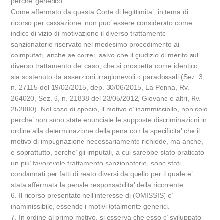
perche’ generico.
Come affermato da questa Corte di legittimita’, in tema di
ricorso per cassazione, non puo’ essere considerato come
indice di vizio di motivazione il diverso trattamento
sanzionatorio riservato nel medesimo procedimento ai
coimputati, anche se correi, salvo che il giudizio di merito sul
diverso trattamento del caso, che si prospetta come identico,
sia sostenuto da asserzioni irragionevoli o paradossali (Sez. 3,
n. 27115 del 19/02/2015, dep. 30/06/2015, La Penna, Rv.
264020, Sez. 6, n. 21838 del 23/05/2012, Giovane e altri, Rv.
252880). Nel caso di specie, il motivo e’ inammissibile, non solo
perche’ non sono state enunciate le supposte discriminazioni in
ordine alla determinazione della pena con la specificita’ che il
motivo di impugnazione necessariamente richiede, ma anche,
e soprattutto, perche’ gli imputati, a cui sarebbe stato praticato
un piu’ favorevole trattamento sanzionatorio, sono stati
condannati per fatti di reato diversi da quello per il quale e’
stata affermata la penale responsabilita’ della ricorrente.
6. Il ricorso presentato nell’interesse di (OMISSIS) e’
inammissibile, essendo i motivi totalmente generici.
7. In ordine al primo motivo, si osserva che esso e’ sviluppato