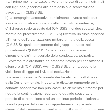
tra il primo momento associativo e la ripresa di contatti criminali
con il gruppo (accertata alla data della sua scarcerazione,
avvenuta in (OMISSIS));
b) la compagine associativa parzialmente diversa nelle due
associazioni mafiose oggetto delle due distinte sentenze;
c) il diverso ruolo assunto dal (OMISSIS) nei due sodalizi, che,
mentre nel procedimento (OMISSIS) rivestiva un ruolo specifico
all’interno dell’organizzazione militare armata della cosca
(OMISSIS), quale componente del gruppo di fuoco, nel
procedimento “(OMISSIS)” si era trasformato in una
dimensione piu’ manageriale della condotta partecipativa.
2. Avverso tale ordinanza ha proposto ricorso per cassazione il
difensore di (OMISSIS), Avv. (OMISSIS), che ha dedotto la
violazione di legge ed il vizio di motivazione.
Sostiene il ricorrente l’erroneita’ dei tre elementi sottolineati
dalla Corte territoriale, in quanto la distanza temporale tra le
condotte associative non puo’ costituire elemento dirimente per
negare la continuazione, soprattutto quando segue ad un
periodo di carcerazione e ad un continuo periodo di latitanza
favorito proprio dalla cosca di appartenenza; la parziale
diversita’ della compagine, cosi’ come la diversita’ del ruolo, non