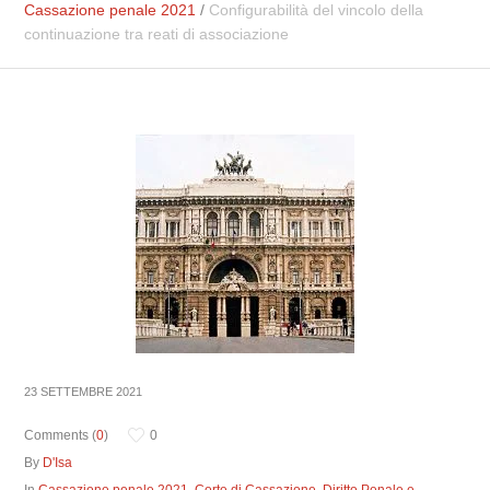
Cassazione penale 2021
/
Configurabilità del vincolo della
continuazione tra reati di associazione
23 SETTEMBRE 2021
Comments (
0
)
0
By
D'Isa