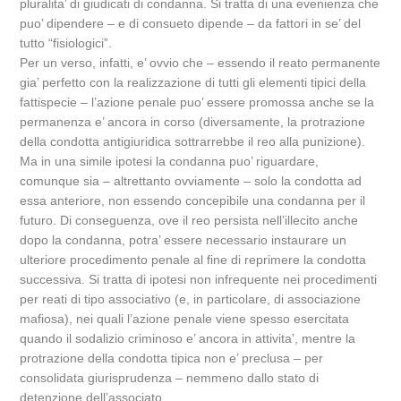
pluralita’ di giudicati di condanna. Si tratta di una evenienza che
puo’ dipendere – e di consueto dipende – da fattori in se’ del
tutto “fisiologici”.
Per un verso, infatti, e’ ovvio che – essendo il reato permanente
gia’ perfetto con la realizzazione di tutti gli elementi tipici della
fattispecie – l’azione penale puo’ essere promossa anche se la
permanenza e’ ancora in corso (diversamente, la protrazione
della condotta antigiuridica sottrarrebbe il reo alla punizione).
Ma in una simile ipotesi la condanna puo’ riguardare,
comunque sia – altrettanto ovviamente – solo la condotta ad
essa anteriore, non essendo concepibile una condanna per il
futuro. Di conseguenza, ove il reo persista nell’illecito anche
dopo la condanna, potra’ essere necessario instaurare un
ulteriore procedimento penale al fine di reprimere la condotta
successiva. Si tratta di ipotesi non infrequente nei procedimenti
per reati di tipo associativo (e, in particolare, di associazione
mafiosa), nei quali l’azione penale viene spesso esercitata
quando il sodalizio criminoso e’ ancora in attivita’, mentre la
protrazione della condotta tipica non e’ preclusa – per
consolidata giurisprudenza – nemmeno dallo stato di
detenzione dell’associato.