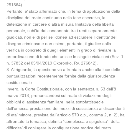
251364).
Pertanto, e’ stato affermato che, in tema di applicazione della
disciplina del reato continuato nella fase esecutiva, la
detenzione in carcere o altra misura limitativa della liberta’
personale, subi’ta dal condannato tra i reati separatamente
giudicati, non e’ di per se’ idonea ad escludere l’identita’ del
disegno criminoso e non esime, pertanto, il giudice dalla
verifica in concreto di quegli elementi in grado di rivelare la
preordinazione di fondo che unisce le singole violazioni (Sez. 1,
n. 37832 del 05/04/2019 Okoronko, Rv. 276842).
3. Al riguardo, la questione va affrontata anche alla luce delle
puntualizzazioni recentemente fornite dalla giurisprudenza
costituzionale.
Invero, la Corte Costituzionale, con la sentenza n. 53 dell’8
marzo 2018, pronunciandosi sul reato di violazione degli
obblighi di assistenza familiare, nella sottofattispecie
dell’omessa prestazione dei mezzi di sussistenza ai discendenti
di eta’ minore, prevista dall’articolo 570 c.p., comma 2, n. 2), ha
affrontato la tematica, definita “complessa e spigolosa”, della
difficolta’ di coniugare la configurazione teorica del reato