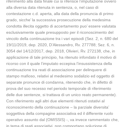
riferimento alla data finale cui si riferisce l’imputazione ovvero
alla diversa data ritenuta in sentenza, o, nel caso di
contestazione c.d. aperta, alla data della pronuncia di primo
grado, sicche’ la successiva prosecuzione della medesima
condotta illecita oggetto di accertamento puo’ essere valutata
esclusivamente quale presupposto per il riconoscimento del
vincolo della continuazione tra i vari episodi (Sez. 2, n. 680 del
19/11/2019, dep. 2020, D’Alessandro, Rv. 277788; Sez. 6, n.
3054 del 14/12/2017, dep. 2018, Olivieri, Rv. 272138, che, in
applicazione di tale principio, ha ritenuto infondato il motivo di
ricorso con il quale l’imputato eccepiva l’insussistenza della
continuazione tra reati di associazione per delinquere di
stampo mafioso, relativi al medesimo sodalizio ed oggetto di
separate pronunce di condanna, ritenendo che, in difetto di
prova del suo recesso nel periodo temporale di riferimento
delle due sentenze, si trattava di un unico reato permanente).
Con riferimento agli altri due elementi ritenuti ostativi al
riconoscimento della continuazione – la parziale diversita’
soggettiva della compagine associativa ed il differente ruolo
operativo assunto dal (OMISSIS) -, va invece rammentato che,
in tema di reati associativi, non comportano soluzione di