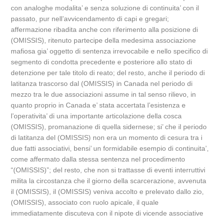
con analoghe modalita’ e senza soluzione di continuita’ con il
passato, pur nell’avvicendamento di capi e gregari;
affermazione ribadita anche con riferimento alla posizione di
(OMISSIS), ritenuto partecipe della medesima associazione
mafiosa gia’ oggetto di sentenza irrevocabile e nello specifico di
segmento di condotta precedente e posteriore allo stato di
detenzione per tale titolo di reato; del resto, anche il periodo di
latitanza trascorso dal (OMISSIS) in Canada nel periodo di
mezzo tra le due associazioni assume in tal senso rilievo, in
quanto proprio in Canada e’ stata accertata l’esistenza e
l’operativita’ di una importante articolazione della cosca
(OMISSIS), promanazione di quella sidernese; si’ che il periodo
di latitanza del (OMISSIS) non era un momento di cesura tra i
due fatti associativi, bensi’ un formidabile esempio di continuita’,
come affermato dalla stessa sentenza nel procedimento
“(OMISSIS)”; del resto, che non si trattasse di eventi interruttivi
milita la circostanza che il giorno della scarcerazione, avvenuta
il (OMISSIS), il (OMISSIS) veniva accolto e prelevato dallo zio,
(OMISSIS), associato con ruolo apicale, il quale
immediatamente discuteva con il nipote di vicende associative