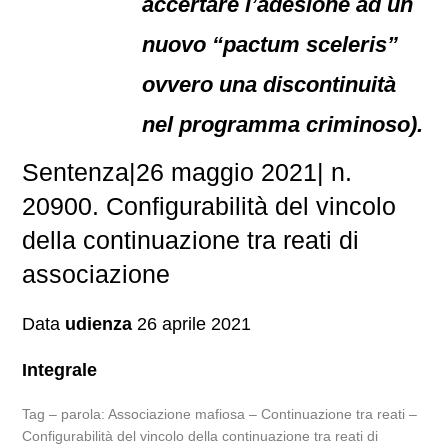
accertare l’adesione ad un
nuovo “pactum sceleris”
ovvero una discontinuità
nel programma criminoso).
Sentenza|26 maggio 2021| n.
20900. Configurabilità del vincolo
della continuazione tra reati di
associazione
Data
udienza
26 aprile 2021
Integrale
Tag – parola: Associazione mafiosa – Continuazione tra reati –
Configurabilità del vincolo della continuazione tra reati di