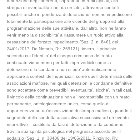
detenzione degli aderenti, soprattutto in ruoli apicali, alla
stregua di eventualita’ che, da un lato, attraverso contatti
possibili anche in pendenza di detenzione, non ne impediscono
totalmente la partecipazione alle vicende del gruppo ed alla
programmazione delle sue attivita’ e, dall’altro, non ne fanno
venir meno la disponibilita’ a riassumere un ruolo attivo alla
cessazione del forzato impedimento (Sez. 2, n. 8461 del
24/01/2017, De Notaris, Rv. 269121); invero, il principio
secondo cui l’identita’ del disegno criminoso del reato
continuato viene meno per fatti imprevedibili come la
detenzione o la condanna non si puo’ automaticamente
applicare a contesti delinquenziali, come quelli determinati dalle
associazioni mafiose, nei quali detenzioni e condanne definitive
sono accettate come prevedibili eventualita’, sicche’, in tali casi,
il vincolo della continuazione non e’ incompatibile con un reato
permanente, ontologicamente unico, come quello di
appartenenza ad un’associazione di stampo mafioso, quando il
segmento della condotta associativa successiva ad un evento
interruttivo – costituito da fasi di detenzione o da condanne –
trovi la sua spinta psicologica nel pregresso accordo per il
sodalizio (Sez. 1, n. 38486 del 19/05/2011, Rinzivillo, Rv.