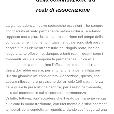
reati di associazione
La giurisprudenza – salvo sporadiche eccezioni – ha sempre
riconosciuto al reato permanente natura unitaria, scartando
l’opposta teoria pluralistica. La prosecuzione nel tempo della
condotta, oltre il momento iniziale nel quale sono stati posti in
essere tutti gli elementi costitutivi del singolo reato, non da’
luogo a tante offese – e, dunque, a tanti reati – quanti sono i
“momenti” di cui si compone la permanenza: unica e’ la
condotta, unica e medesima l’offesa, unico dunque il reato.
Unica dovrebbe essere, pertanto, anche la pena inflitta per
l’illecito globalmente considerato. Concezione, questa, che
appare riflessa nella previsione dell’articolo 158 c.p., in forza
della quale la prescrizione decorre, per il reato permanente,
solo dal momento in cui e’ cessata la permanenza.
Di fatto, tuttavia, puo’ accadere che il reato permanente venga
giudicato in modo frazionato, con riferimento a distinti segmenti
temporali della condotta antigiuridica, dando cosi’ luogo ad una