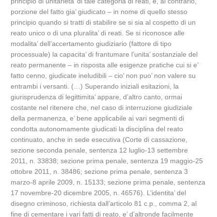
principio di unitarieta’ di tale categoria di reati, e, al contrario,
porzione del fatto gia’ giudicato – in nome di quello stesso
principio quando si tratti di stabilire se si sia al cospetto di un
reato unico o di una pluralita’ di reati. Se si riconosce alle
modalita’ dell’accertamento giudiziario (fattore di tipo
processuale) la capacita’ di frantumare l’unita’ sostanziale del
reato permanente – in risposta alle esigenze pratiche cui si e’
fatto cenno, giudicate ineludibili – cio’ non puo’ non valere su
entrambi i versanti. (…) Superando iniziali esitazioni, la
giurisprudenza di legittimita’ appare, d’altro canto, ormai
costante nel ritenere che, nel caso di interruzione giudiziale
della permanenza, e’ bene applicabile ai vari segmenti di
condotta autonomamente giudicati la disciplina del reato
continuato, anche in sede esecutiva (Corte di cassazione,
sezione seconda penale, sentenza 12 luglio-13 settembre
2011, n. 33838; sezione prima penale, sentenza 19 maggio-25
ottobre 2011, n. 38486; sezione prima penale, sentenza 3
marzo-8 aprile 2009, n. 15133; sezione prima penale, sentenza
17 novembre-20 dicembre 2005, n. 46576). L’identita’ del
disegno criminoso, richiesta dall’articolo 81 c.p., comma 2, al
fine di cementare i vari fatti di reato, e’ d’altronde facilmente