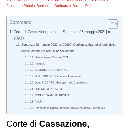
In
Cassazione penale 2021
,
Corte di Cassazione
,
Diritto Penale e
Procedura Penale
,
Sentenze - Ordinanze
,
Sezioni Diritto
Sommario
Corte di Cassazione, penale, Sentenza|26 maggio 2021| n.
20900.
Sentenza|26 maggio 2021| n. 20900. Configurabilità del vincolo della
continuazione tra reati di associazione
Data udienza 26 aprile 2021
Integrale
SEZIONE QUINTA PENALE
Dott. SABEONE Gerardo – Presidente
Dott. RICCARDI Giusepp – rel. Consigliere
RITENUTO IN FATTO
CONSIDERATO IN DIRITTO
P.Q.M.
Per aprire la pagina facebook @avvrenatodisa Cliccare qui
Corte di
Cassazione,