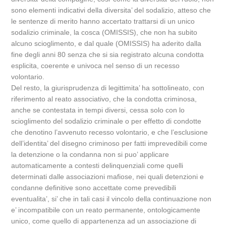
sono elementi indicativi della diversita’ del sodalizio, atteso che
le sentenze di merito hanno accertato trattarsi di un unico
sodalizio criminale, la cosca (OMISSIS), che non ha subito
alcuno scioglimento, e dal quale (OMISSIS) ha aderito dalla
fine degli anni 80 senza che si sia registrato alcuna condotta
esplicita, coerente e univoca nel senso di un recesso
volontario.
Del resto, la giurisprudenza di legittimita’ ha sottolineato, con
riferimento al reato associativo, che la condotta criminosa,
anche se contestata in tempi diversi, cessa solo con lo
scioglimento del sodalizio criminale o per effetto di condotte
che denotino l’avvenuto recesso volontario, e che l’esclusione
dell’identita’ del disegno criminoso per fatti imprevedibili come
la detenzione o la condanna non si puo’ applicare
automaticamente a contesti delinquenziali come quelli
determinati dalle associazioni mafiose, nei quali detenzioni e
condanne definitive sono accettate come prevedibili
eventualita’, si’ che in tali casi il vincolo della continuazione non
e’ incompatibile con un reato permanente, ontologicamente
unico, come quello di appartenenza ad un associazione di