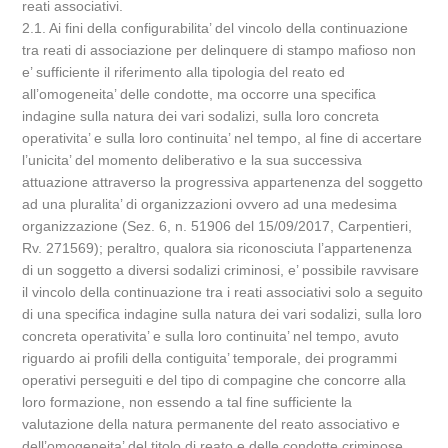
reati associativi.
2.1. Ai fini della configurabilita’ del vincolo della continuazione
tra reati di associazione per delinquere di stampo mafioso non
e’ sufficiente il riferimento alla tipologia del reato ed
all’omogeneita’ delle condotte, ma occorre una specifica
indagine sulla natura dei vari sodalizi, sulla loro concreta
operativita’ e sulla loro continuita’ nel tempo, al fine di accertare
l’unicita’ del momento deliberativo e la sua successiva
attuazione attraverso la progressiva appartenenza del soggetto
ad una pluralita’ di organizzazioni ovvero ad una medesima
organizzazione (Sez. 6, n. 51906 del 15/09/2017, Carpentieri,
Rv. 271569); peraltro, qualora sia riconosciuta l’appartenenza
di un soggetto a diversi sodalizi criminosi, e’ possibile ravvisare
il vincolo della continuazione tra i reati associativi solo a seguito
di una specifica indagine sulla natura dei vari sodalizi, sulla loro
concreta operativita’ e sulla loro continuita’ nel tempo, avuto
riguardo ai profili della contiguita’ temporale, dei programmi
operativi perseguiti e del tipo di compagine che concorre alla
loro formazione, non essendo a tal fine sufficiente la
valutazione della natura permanente del reato associativo e
dell’omogeneita’ del titolo di reato e delle condotte criminose