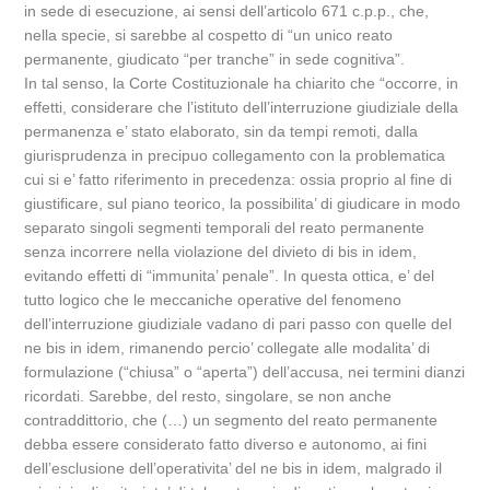
in sede di esecuzione, ai sensi dell’articolo 671 c.p.p., che,
nella specie, si sarebbe al cospetto di “un unico reato
permanente, giudicato “per tranche” in sede cognitiva”.
In tal senso, la Corte Costituzionale ha chiarito che “occorre, in
effetti, considerare che l’istituto dell’interruzione giudiziale della
permanenza e’ stato elaborato, sin da tempi remoti, dalla
giurisprudenza in precipuo collegamento con la problematica
cui si e’ fatto riferimento in precedenza: ossia proprio al fine di
giustificare, sul piano teorico, la possibilita’ di giudicare in modo
separato singoli segmenti temporali del reato permanente
senza incorrere nella violazione del divieto di bis in idem,
evitando effetti di “immunita’ penale”. In questa ottica, e’ del
tutto logico che le meccaniche operative del fenomeno
dell’interruzione giudiziale vadano di pari passo con quelle del
ne bis in idem, rimanendo percio’ collegate alle modalita’ di
formulazione (“chiusa” o “aperta”) dell’accusa, nei termini dianzi
ricordati. Sarebbe, del resto, singolare, se non anche
contraddittorio, che (…) un segmento del reato permanente
debba essere considerato fatto diverso e autonomo, ai fini
dell’esclusione dell’operativita’ del ne bis in idem, malgrado il