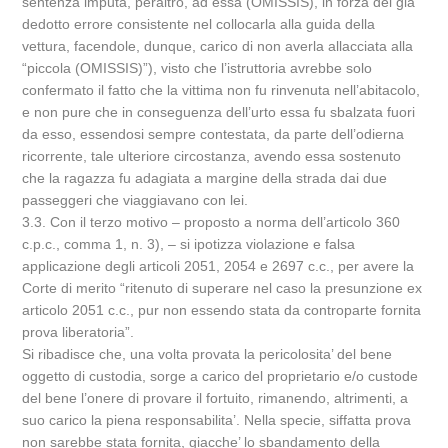
sentenza imputa, peraltro, ad essa (OMISSIS), in forza del gia’
dedotto errore consistente nel collocarla alla guida della
vettura, facendole, dunque, carico di non averla allacciata alla
“piccola (OMISSIS)”), visto che l’istruttoria avrebbe solo
confermato il fatto che la vittima non fu rinvenuta nell’abitacolo,
e non pure che in conseguenza dell’urto essa fu sbalzata fuori
da esso, essendosi sempre contestata, da parte dell’odierna
ricorrente, tale ulteriore circostanza, avendo essa sostenuto
che la ragazza fu adagiata a margine della strada dai due
passeggeri che viaggiavano con lei.
3.3. Con il terzo motivo – proposto a norma dell’articolo 360
c.p.c., comma 1, n. 3), – si ipotizza violazione e falsa
applicazione degli articoli 2051, 2054 e 2697 c.c., per avere la
Corte di merito “ritenuto di superare nel caso la presunzione ex
articolo 2051 c.c., pur non essendo stata da controparte fornita
prova liberatoria”.
Si ribadisce che, una volta provata la pericolosita’ del bene
oggetto di custodia, sorge a carico del proprietario e/o custode
del bene l’onere di provare il fortuito, rimanendo, altrimenti, a
suo carico la piena responsabilita’. Nella specie, siffatta prova
non sarebbe stata fornita, giacche’ lo sbandamento della