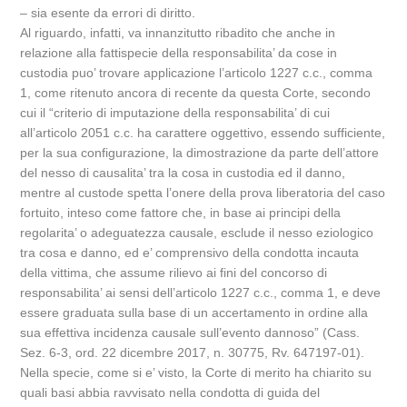
– sia esente da errori di diritto.
Al riguardo, infatti, va innanzitutto ribadito che anche in
relazione alla fattispecie della responsabilita’ da cose in
custodia puo’ trovare applicazione l’articolo 1227 c.c., comma
1, come ritenuto ancora di recente da questa Corte, secondo
cui il “criterio di imputazione della responsabilita’ di cui
all’articolo 2051 c.c. ha carattere oggettivo, essendo sufficiente,
per la sua configurazione, la dimostrazione da parte dell’attore
del nesso di causalita’ tra la cosa in custodia ed il danno,
mentre al custode spetta l’onere della prova liberatoria del caso
fortuito, inteso come fattore che, in base ai principi della
regolarita’ o adeguatezza causale, esclude il nesso eziologico
tra cosa e danno, ed e’ comprensivo della condotta incauta
della vittima, che assume rilievo ai fini del concorso di
responsabilita’ ai sensi dell’articolo 1227 c.c., comma 1, e deve
essere graduata sulla base di un accertamento in ordine alla
sua effettiva incidenza causale sull’evento dannoso” (Cass.
Sez. 6-3, ord. 22 dicembre 2017, n. 30775, Rv. 647197-01).
Nella specie, come si e’ visto, la Corte di merito ha chiarito su
quali basi abbia ravvisato nella condotta di guida del