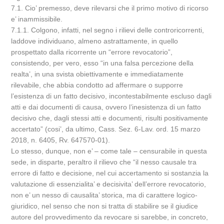
7.1. Cio’ premesso, deve rilevarsi che il primo motivo di ricorso
e’ inammissibile.
7.1.1. Colgono, infatti, nel segno i rilievi delle controricorrenti,
laddove individuano, almeno astrattamente, in quello
prospettato dalla ricorrente un “errore revocatorio”,
consistendo, per vero, esso “in una falsa percezione della
realta’, in una svista obiettivamente e immediatamente
rilevabile, che abbia condotto ad affermare o supporre
l’esistenza di un fatto decisivo, incontestabilmente escluso dagli
atti e dai documenti di causa, ovvero l’inesistenza di un fatto
decisivo che, dagli stessi atti e documenti, risulti positivamente
accertato” (cosi’, da ultimo, Cass. Sez. 6-Lav. ord. 15 marzo
2018, n. 6405, Rv. 647570-01).
Lo stesso, dunque, non e’ – come tale – censurabile in questa
sede, in disparte, peraltro il rilievo che “il nesso causale tra
errore di fatto e decisione, nel cui accertamento si sostanzia la
valutazione di essenzialita’ e decisivita’ dell’errore revocatorio,
non e’ un nesso di causalita’ storica, ma di carattere logico-
giuridico, nel senso che non si tratta di stabilire se il giudice
autore del provvedimento da revocare si sarebbe, in concreto,