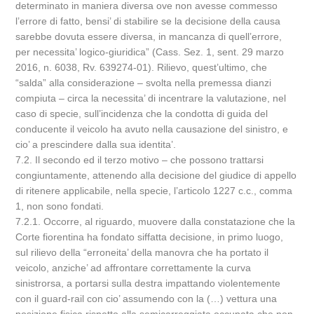
determinato in maniera diversa ove non avesse commesso
l’errore di fatto, bensi’ di stabilire se la decisione della causa
sarebbe dovuta essere diversa, in mancanza di quell’errore,
per necessita’ logico-giuridica” (Cass. Sez. 1, sent. 29 marzo
2016, n. 6038, Rv. 639274-01). Rilievo, quest’ultimo, che
“salda” alla considerazione – svolta nella premessa dianzi
compiuta – circa la necessita’ di incentrare la valutazione, nel
caso di specie, sull’incidenza che la condotta di guida del
conducente il veicolo ha avuto nella causazione del sinistro, e
cio’ a prescindere dalla sua identita’.
7.2. Il secondo ed il terzo motivo – che possono trattarsi
congiuntamente, attenendo alla decisione del giudice di appello
di ritenere applicabile, nella specie, l’articolo 1227 c.c., comma
1, non sono fondati.
7.2.1. Occorre, al riguardo, muovere dalla constatazione che la
Corte fiorentina ha fondato siffatta decisione, in primo luogo,
sul rilievo della “erroneita’ della manovra che ha portato il
veicolo, anziche’ ad affrontare correttamente la curva
sinistrorsa, a portarsi sulla destra impattando violentemente
con il guard-rail con cio’ assumendo con la (…) vettura una