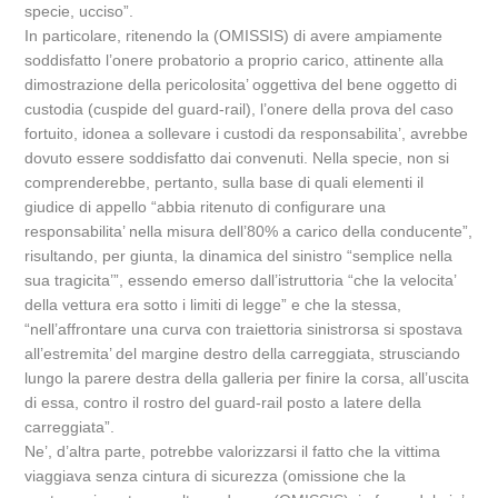
specie, ucciso”.
In particolare, ritenendo la (OMISSIS) di avere ampiamente
soddisfatto l’onere probatorio a proprio carico, attinente alla
dimostrazione della pericolosita’ oggettiva del bene oggetto di
custodia (cuspide del guard-rail), l’onere della prova del caso
fortuito, idonea a sollevare i custodi da responsabilita’, avrebbe
dovuto essere soddisfatto dai convenuti. Nella specie, non si
comprenderebbe, pertanto, sulla base di quali elementi il
giudice di appello “abbia ritenuto di configurare una
responsabilita’ nella misura dell’80% a carico della conducente”,
risultando, per giunta, la dinamica del sinistro “semplice nella
sua tragicita’”, essendo emerso dall’istruttoria “che la velocita’
della vettura era sotto i limiti di legge” e che la stessa,
“nell’affrontare una curva con traiettoria sinistrorsa si spostava
all’estremita’ del margine destro della carreggiata, strusciando
lungo la parere destra della galleria per finire la corsa, all’uscita
di essa, contro il rostro del guard-rail posto a latere della
carreggiata”.
Ne’, d’altra parte, potrebbe valorizzarsi il fatto che la vittima
viaggiava senza cintura di sicurezza (omissione che la