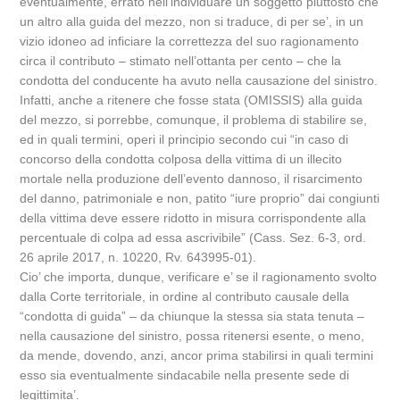
eventualmente, errato nell’individuare un soggetto piuttosto che
un altro alla guida del mezzo, non si traduce, di per se’, in un
vizio idoneo ad inficiare la correttezza del suo ragionamento
circa il contributo – stimato nell’ottanta per cento – che la
condotta del conducente ha avuto nella causazione del sinistro.
Infatti, anche a ritenere che fosse stata (OMISSIS) alla guida
del mezzo, si porrebbe, comunque, il problema di stabilire se,
ed in quali termini, operi il principio secondo cui “in caso di
concorso della condotta colposa della vittima di un illecito
mortale nella produzione dell’evento dannoso, il risarcimento
del danno, patrimoniale e non, patito “iure proprio” dai congiunti
della vittima deve essere ridotto in misura corrispondente alla
percentuale di colpa ad essa ascrivibile” (Cass. Sez. 6-3, ord.
26 aprile 2017, n. 10220, Rv. 643995-01).
Cio’ che importa, dunque, verificare e’ se il ragionamento svolto
dalla Corte territoriale, in ordine al contributo causale della
“condotta di guida” – da chiunque la stessa sia stata tenuta –
nella causazione del sinistro, possa ritenersi esente, o meno,
da mende, dovendo, anzi, ancor prima stabilirsi in quali termini
esso sia eventualmente sindacabile nella presente sede di
legittimita’.