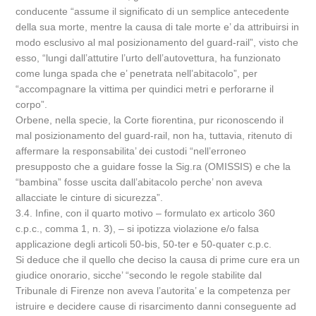
conducente “assume il significato di un semplice antecedente
della sua morte, mentre la causa di tale morte e’ da attribuirsi in
modo esclusivo al mal posizionamento del guard-rail”, visto che
esso, “lungi dall’attutire l’urto dell’autovettura, ha funzionato
come lunga spada che e’ penetrata nell’abitacolo”, per
“accompagnare la vittima per quindici metri e perforarne il
corpo”.
Orbene, nella specie, la Corte fiorentina, pur riconoscendo il
mal posizionamento del guard-rail, non ha, tuttavia, ritenuto di
affermare la responsabilita’ dei custodi “nell’erroneo
presupposto che a guidare fosse la Sig.ra (OMISSIS) e che la
“bambina” fosse uscita dall’abitacolo perche’ non aveva
allacciate le cinture di sicurezza”.
3.4. Infine, con il quarto motivo – formulato ex articolo 360
c.p.c., comma 1, n. 3), – si ipotizza violazione e/o falsa
applicazione degli articoli 50-bis, 50-ter e 50-quater c.p.c.
Si deduce che il quello che deciso la causa di prime cure era un
giudice onorario, sicche’ “secondo le regole stabilite dal
Tribunale di Firenze non aveva l’autorita’ e la competenza per
istruire e decidere cause di risarcimento danni conseguente ad