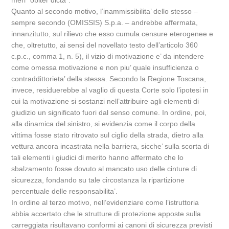
meri “obiter dicta”.
Quanto al secondo motivo, l’inammissibilita’ dello stesso –
sempre secondo (OMISSIS) S.p.a. – andrebbe affermata,
innanzitutto, sul rilievo che esso cumula censure eterogenee e
che, oltretutto, ai sensi del novellato testo dell’articolo 360
c.p.c., comma 1, n. 5), il vizio di motivazione e’ da intendere
come omessa motivazione e non piu’ quale insufficienza o
contraddittorieta’ della stessa. Secondo la Regione Toscana,
invece, residuerebbe al vaglio di questa Corte solo l’ipotesi in
cui la motivazione si sostanzi nell’attribuire agli elementi di
giudizio un significato fuori dal senso comune. In ordine, poi,
alla dinamica del sinistro, si evidenzia come il corpo della
vittima fosse stato ritrovato sul ciglio della strada, dietro alla
vettura ancora incastrata nella barriera, sicche’ sulla scorta di
tali elementi i giudici di merito hanno affermato che lo
sbalzamento fosse dovuto al mancato uso delle cinture di
sicurezza, fondando su tale circostanza la ripartizione
percentuale delle responsabilita’.
In ordine al terzo motivo, nell’evidenziare come l’istruttoria
abbia accertato che le strutture di protezione apposte sulla
carreggiata risultavano conformi ai canoni di sicurezza previsti