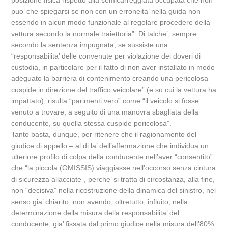
posizione fisica rispetto alla semicarreggiata occupata che non
puo’ che spiegarsi se non con un erroneita’ nella guida non
essendo in alcun modo funzionale al regolare procedere della
vettura secondo la normale traiettoria”. Di talche’, sempre
secondo la sentenza impugnata, se sussiste una
“responsabilita’ delle convenute per violazione dei doveri di
custodia, in particolare per il fatto di non aver installato in modo
adeguato la barriera di contenimento creando una pericolosa
cuspide in direzione del traffico veicolare” (e su cui la vettura ha
impattato), risulta “parimenti vero” come “il veicolo si fosse
venuto a trovare, a seguito di una manovra sbagliata della
conducente, su quella stessa cuspide pericolosa”.
Tanto basta, dunque, per ritenere che il ragionamento del
giudice di appello – al di la’ dell’affermazione che individua un
ulteriore profilo di colpa della conducente nell’aver “consentito”
che “la piccola (OMISSIS) viaggiasse nell’occorso senza cintura
di sicurezza allacciate”, perche’ si tratta di circostanza, alla fine,
non “decisiva” nella ricostruzione della dinamica del sinistro, nel
senso gia’ chiarito, non avendo, oltretutto, influito, nella
determinazione della misura della responsabilita’ del
conducente, gia’ fissata dal primo giudice nella misura dell’80%