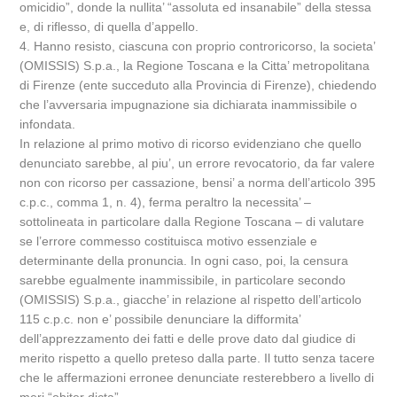
omicidio”, donde la nullita’ “assoluta ed insanabile” della stessa
e, di riflesso, di quella d’appello.
4. Hanno resisto, ciascuna con proprio controricorso, la societa’
(OMISSIS) S.p.a., la Regione Toscana e la Citta’ metropolitana
di Firenze (ente succeduto alla Provincia di Firenze), chiedendo
che l’avversaria impugnazione sia dichiarata inammissibile o
infondata.
In relazione al primo motivo di ricorso evidenziano che quello
denunciato sarebbe, al piu’, un errore revocatorio, da far valere
non con ricorso per cassazione, bensi’ a norma dell’articolo 395
c.p.c., comma 1, n. 4), ferma peraltro la necessita’ –
sottolineata in particolare dalla Regione Toscana – di valutare
se l’errore commesso costituisca motivo essenziale e
determinante della pronuncia. In ogni caso, poi, la censura
sarebbe egualmente inammissibile, in particolare secondo
(OMISSIS) S.p.a., giacche’ in relazione al rispetto dell’articolo
115 c.p.c. non e’ possibile denunciare la difformita’
dell’apprezzamento dei fatti e delle prove dato dal giudice di
merito rispetto a quello preteso dalla parte. Il tutto senza tacere
che le affermazioni erronee denunciate resterebbero a livello di