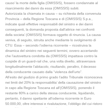
causo’ la morte della figlia (OMISSIS), fossero condannate al
risarcimento dei danni da essa (OMISSIS) subiti.
Autorizzata la chiamata in causa – su richiesta della convenuta
Provincia – della Regione Toscana e di (OMISSIS) S.p.a.,
indicate quali effettive responsabili del sinistro e dei danni
conseguenti, la domanda proposta dall’attrice nei confronti
della societa’ (OMISSIS) formava oggetto di rinuncia. La causa
veniva, di seguito, istruita anche mediante lo svolgimento di
CTU. Essa – secondo l’odierna ricorrente – ricostruiva la
dinamica del sinistro nei seguenti termini, ovvero accertando
che l’autovettura condotta da (OMISSIS) impattava contro la
cuspide di un guard-rail che, una volta divelto, attraversava
longitudinalmente l’abitacolo, risultando, peraltro, il decesso
della conducente causato dalla “violenza dell’urto”.
All’esito del giudizio di primo grado l’adito Tribunale riconosceva
nei limiti del 20% la responsabilita’ della causazione del sinistro
in capo alla Regione Toscana ed all'(OMISSIS), ponendo il
restante 80% a carico della stessa conducente, liquidando,
pertanto, il danno spettante all’odierna ricorrente in Euro
50.000,00, oltre interessi e rivalutazione, l’obbligo del cui ristoro