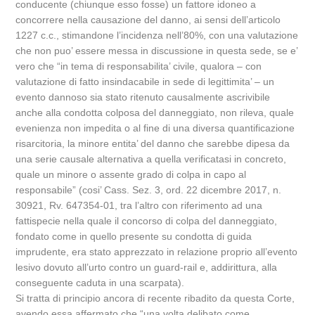
conducente (chiunque esso fosse) un fattore idoneo a
concorrere nella causazione del danno, ai sensi dell’articolo
1227 c.c., stimandone l’incidenza nell’80%, con una valutazione
che non puo’ essere messa in discussione in questa sede, se e’
vero che “in tema di responsabilita’ civile, qualora – con
valutazione di fatto insindacabile in sede di legittimita’ – un
evento dannoso sia stato ritenuto causalmente ascrivibile
anche alla condotta colposa del danneggiato, non rileva, quale
evenienza non impedita o al fine di una diversa quantificazione
risarcitoria, la minore entita’ del danno che sarebbe dipesa da
una serie causale alternativa a quella verificatasi in concreto,
quale un minore o assente grado di colpa in capo al
responsabile” (cosi’ Cass. Sez. 3, ord. 22 dicembre 2017, n.
30921, Rv. 647354-01, tra l’altro con riferimento ad una
fattispecie nella quale il concorso di colpa del danneggiato,
fondato come in quello presente su condotta di guida
imprudente, era stato apprezzato in relazione proprio all’evento
lesivo dovuto all’urto contro un guard-rail e, addirittura, alla
conseguente caduta in una scarpata).
Si tratta di principio ancora di recente ribadito da questa Corte,
avendo essa affermato che “una volta delibato come