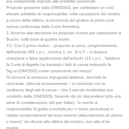
era solidamente imposto alle predette convenute.
Proposto gravame dalla (OMISSIS), per contestare un cosi’
elevato addebito di responsabilita’ nella causazione del sinistro
a carico della vittima, la pronuncia del giudice di prime cure
veniva confermata dalla Corte fiorentina.
3. Avverso tale decisione ha proposto ricorso per cassazione la
Buschi, sulla base di quattro motivi.
3.1. Con il primo motivo – proposto ai sensi, congiuntamente,
dell’articolo 360 c.p.c., comma 1, nn. 3) e 5 – si deduce
violazione o falsa applicazione dell’articolo 115 c.p.c., “laddove
la Corte di Appello ha travisato i fatti di causa indicando la
Sig.ra (OMISSIS) come conducente del mezzo”.
Si censura la sentenza impugnata laddove, secondo la
ricorrente, afferma erroneamente – in contrasto con le
risultanze degli atti di causa – che il veicolo incidentato era
condotto dalla (OMISSIS), facendo da cio’ discendere tutta una
serie di considerazioni, del pari fallaci, “in merito a
responsabilita’ di guida (condotta piu’ o meno pericolosa) e
relativi comportamenti ad essa inerenti (allacciamento di cinture
o meno)” da riferirsi alla vittima del sinistro, non alla di lei
madre.