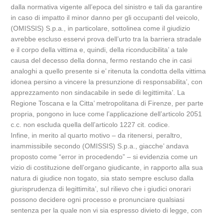
dalla normativa vigente all’epoca del sinistro e tali da garantire
in caso di impatto il minor danno per gli occupanti del veicolo,
(OMISSIS) S.p.a., in particolare, sottolinea come il giudizio
avrebbe escluso esservi prova dell’urto tra la barriera stradale
e il corpo della vittima e, quindi, della riconducibilita’ a tale
causa del decesso della donna, fermo restando che in casi
analoghi a quello presente si e’ ritenuta la condotta della vittima
idonea persino a vincere la presunzione di responsabilita’, con
apprezzamento non sindacabile in sede di legittimita’. La
Regione Toscana e la Citta’ metropolitana di Firenze, per parte
propria, pongono in luce come l’applicazione dell’articolo 2051
c.c. non escluda quella dell’articolo 1227 cit. codice.
Infine, in merito al quarto motivo – da ritenersi, peraltro,
inammissibile secondo (OMISSIS) S.p.a., giacche’ andava
proposto come “error in procedendo” – si evidenzia come un
vizio di costituzione dell’organo giudicante, in rapporto alla sua
natura di giudice non togato, sia stato sempre escluso dalla
giurisprudenza di legittimita’, sul rilievo che i giudici onorari
possono decidere ogni processo e pronunciare qualsiasi
sentenza per la quale non vi sia espresso divieto di legge, con