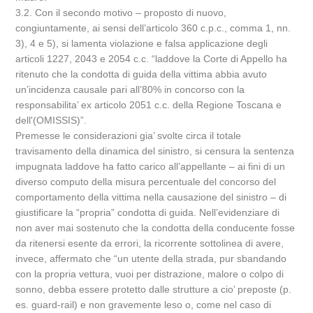
3.2. Con il secondo motivo – proposto di nuovo,
congiuntamente, ai sensi dell’articolo 360 c.p.c., comma 1, nn.
3), 4 e 5), si lamenta violazione e falsa applicazione degli
articoli 1227, 2043 e 2054 c.c. “laddove la Corte di Appello ha
ritenuto che la condotta di guida della vittima abbia avuto
un’incidenza causale pari all’80% in concorso con la
responsabilita’ ex articolo 2051 c.c. della Regione Toscana e
dell'(OMISSIS)”.
Premesse le considerazioni gia’ svolte circa il totale
travisamento della dinamica del sinistro, si censura la sentenza
impugnata laddove ha fatto carico all’appellante – ai fini di un
diverso computo della misura percentuale del concorso del
comportamento della vittima nella causazione del sinistro – di
giustificare la “propria” condotta di guida. Nell’evidenziare di
non aver mai sostenuto che la condotta della conducente fosse
da ritenersi esente da errori, la ricorrente sottolinea di avere,
invece, affermato che “un utente della strada, pur sbandando
con la propria vettura, vuoi per distrazione, malore o colpo di
sonno, debba essere protetto dalle strutture a cio’ preposte (p.
es. guard-rail) e non gravemente leso o, come nel caso di