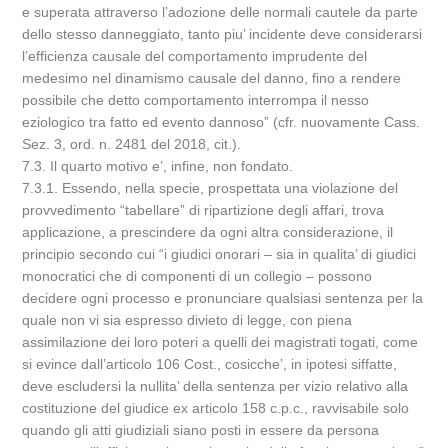
e superata attraverso l’adozione delle normali cautele da parte
dello stesso danneggiato, tanto piu’ incidente deve considerarsi
l’efficienza causale del comportamento imprudente del
medesimo nel dinamismo causale del danno, fino a rendere
possibile che detto comportamento interrompa il nesso
eziologico tra fatto ed evento dannoso” (cfr. nuovamente Cass.
Sez. 3, ord. n. 2481 del 2018, cit.).
7.3. Il quarto motivo e’, infine, non fondato.
7.3.1. Essendo, nella specie, prospettata una violazione del
provvedimento “tabellare” di ripartizione degli affari, trova
applicazione, a prescindere da ogni altra considerazione, il
principio secondo cui “i giudici onorari – sia in qualita’ di giudici
monocratici che di componenti di un collegio – possono
decidere ogni processo e pronunciare qualsiasi sentenza per la
quale non vi sia espresso divieto di legge, con piena
assimilazione dei loro poteri a quelli dei magistrati togati, come
si evince dall’articolo 106 Cost., cosicche’, in ipotesi siffatte,
deve escludersi la nullita’ della sentenza per vizio relativo alla
costituzione del giudice ex articolo 158 c.p.c., ravvisabile solo
quando gli atti giudiziali siano posti in essere da persona