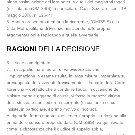
piena assimilazione dei loro poteri a quelli dei magistrati togati
(e’ citata, da (OMISSIS) in particolare, Cass. Sez. Un., sent. 19
maggio 2008, n. 12644).
5. Hanno presentato memoria la ricorrente, (OMISSIS) e la
Citta’ Metropolitana di Firenze, insistendo nelle proprie
argomentazioni e replicando a quelle avversarie.
RAGIONI
DELLA DECISIONE
6. Il ricorso va rigettato.
7. In via preliminare, peraltro, va evidenziato che
l’impugnazione in esame risulta, in larga misura, imperniata sul
presupposto dell’avvenuto travisamento – da parte della Corte
fiorentina – del fatto che a condurre l’auto, in occasione del
sinistro mortale oggetto di causa, vi fosse la ragazza vittima
dello stesso, e non l’odierna ricorrente (circostanza su cui
insiste, in particolare, il primo motivo di ricorso).
Al riguardo, fermo quanto si osservera’ proprio in relazione alla
prima delle censure proposte dalla (OMISSIS), va qui rilevato
come la circostanza che il giudice di appello abbia,