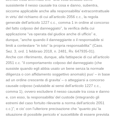
sussistente il nesso causale tra cosa e danno, subentra,
siccome applicabile anche alla responsabilita’ extracontrattuale
in virtu’ del richiamo di cui all’articolo 2056 c.c., la regola
generale dell’articolo 1227 c.c., comma 1 in ordine al concorso
del fatto colposo del danneggiato”, la verifica della cui
applicazione “va operata dal giudice anche di ufficio” e,
dunque, “anche quando il danneggiante o il responsabile si
limiti a contestare “in toto” la propria responsabilita’” (Cass.
Sez. 3, ord. 1 febbraio 2018, n. 2481, Rv. 647935-01).
Anche con riferimento, dunque, alla fattispecie di cui all’articolo
2051 c.c. “il comportamento colposo del danneggiato (che
sussiste quando egli abbia usato un bene senza la normale
diligenza o con affidamento soggettivo anomalo) puo’ – in base
ad un ordine crescente di gravita’ – o atteggiarsi a concorso
causale colposo (valutabile ai sensi dell’articolo 1227 c.c.,
comma 1), ovvero escludere il nesso causale tra cosa e danno
e, con esso, la responsabilita’ del custode (integrando gli
estremi del caso fortuito rilevante a norma dell’articolo 2051
c.c.)”; e cio’ con l’ulteriore precisazione che “quanto piu’ la
situazione di possibile pericolo e’ suscettibile di essere prevista